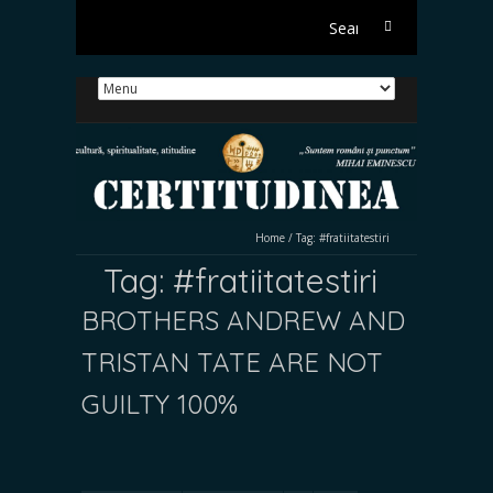
Search
for:
Home
/
Tag:
#fratiitatestiri
Tag:
#fratiitatestiri
BROTHERS ANDREW AND
TRISTAN TATE ARE NOT
GUILTY 100%