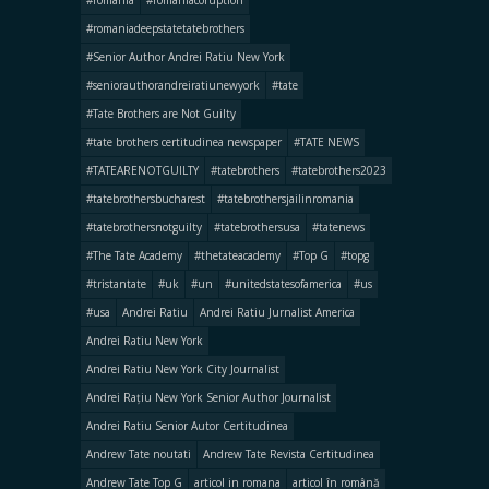
#romaniadeepstatetatebrothers
#Senior Author Andrei Ratiu New York
#seniorauthorandreiratiunewyork
#tate
#Tate Brothers are Not Guilty
#tate brothers certitudinea newspaper
#TATE NEWS
#TATEARENOTGUILTY
#tatebrothers
#tatebrothers2023
#tatebrothersbucharest
#tatebrothersjailinromania
#tatebrothersnotguilty
#tatebrothersusa
#tatenews
#The Tate Academy
#thetateacademy
#Top G
#topg
#tristantate
#uk
#un
#unitedstatesofamerica
#us
#usa
Andrei Ratiu
Andrei Ratiu Jurnalist America
Andrei Ratiu New York
Andrei Ratiu New York City Journalist
Andrei Rațiu New York Senior Author Journalist
Andrei Ratiu Senior Autor Certitudinea
Andrew Tate noutati
Andrew Tate Revista Certitudinea
Andrew Tate Top G
articol in romana
articol în română