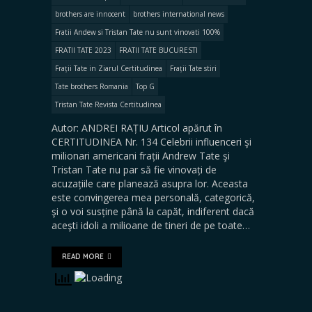
brothers are innocent
brothers international news
Fratii Andew si Tristan Tate nu sunt vinovati 100%
FRATII TATE 2023
FRATII TATE BUCURESTI
Frații Tate in Ziarul Certitudinea
Frații Tate stiri
Tate brothers Romania
Top G
Tristan Tate Revista Certitudinea
Autor: ANDREI RAȚIU Articol apărut în
CERTITUDINEA Nr. 134 Celebrii influenceri şi
milionari americani frații Andrew Tate şi
Tristan Tate nu par să fie vinovați de
acuzațiile care planează asupra lor. Aceasta
este convingerea mea personală, categorică,
şi o voi susține până la capăt, indiferent dacă
aceşti idoli a milioane de tineri de pe toate…
READ MORE