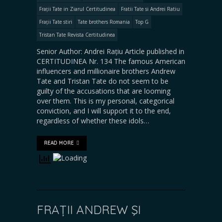
Frații Tate in Ziarul Certitudinea
Fratii Tate si Andrei Ratiu
Frații Tate stiri
Tate brothers Romania
Top G
Tristan Tate Revista Certitudinea
Senior Author: Andrei Rațiu Article published in
CERTITUDINEA Nr. 134 The famous American
influencers and millionaire brothers Andrew
Tate and Tristan Tate do not seem to be
guilty of the accusations that are looming
over them. This is my personal, categorical
conviction, and I will support it to the end,
regardless of whether these idols…
READ MORE
FRAȚII ANDREW ŞI