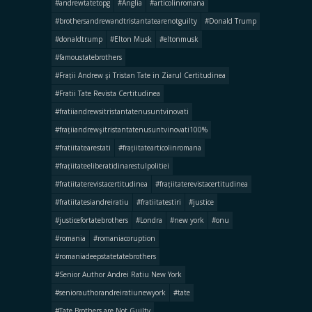
#andrewtatetopg
#Anglia
#articolinromana
#brothersandrewandtristantatearenotguilty
#Donald Trump
#donaldtrump
#Elton Musk
#eltonmusk
#famoustatebrothers
#Frații Andrew şi Tristan Tate in Ziarul Certitudinea
#Fratii Tate Revista Certitudinea
#fratiiandrewsitristantatenusuntvinovati
#frațiiandrewşitristantatenusuntvinovati100%
#fratiitatearestati
#frațiitatearticolinromana
#frațiitateeliberatidinarestulpolitiei
#fratiitaterevistacertitudinea
#frațiitaterevistacertitudinea
#fratiitatesiandreiratiu
#fratiitatestiri
#justice
#justicefortatebrothers
#Londra
#new york
#onu
#romania
#romaniacoruption
#romaniadeepstatetatebrothers
#Senior Author Andrei Ratiu New York
#seniorauthorandreiratiunewyork
#tate
#Tate Brothers are Not Guilty