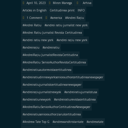
April 10, 2023
Miron Manega
Arhiva
Articles in English
Certitudinea print
INFO
1 Comment
#america
#Andrei Rațiu
#Andrei Ratiu
#andrei ratiu jurnalist new york
#Andrei Ratiu Jurnalist Revista Certitudinea
#andrei ratiu new york
#andrei rațiu new york
#andreirațiu
#andreiratiu
#AndreiRațiu JurnalistRevistaCertitudina
#AndreiRatiu SeniorAuthorRevistaCertitudinea
#andreiratiuautorrevistacertitudinea
#andreiratiudinnewyorkseniorauthorcertitudineanewspaper
#andreiratiujurnalistcertitudineanewspaper
#andreirațiujurnalistnewyok
#andreiratiujurnalistusa
#andreiratiunewyork
#andreiratiurevistacertitudinea
#AndreiRatiuSeniorAuthorCertitudineaNewspaper
#andreiratiuseniorauthorziarulcertitudinea
#Andrew Tate Top G
#andrewandtristantate
#andrewtate