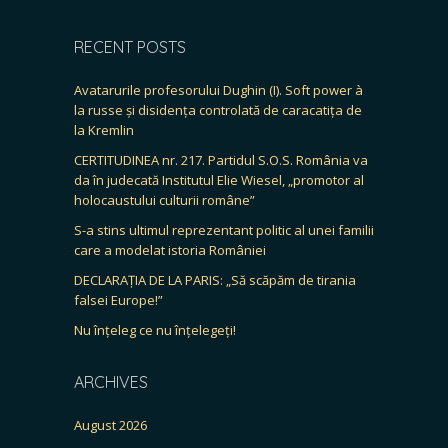
RECENT POSTS
Avatarurile profesorului Dughin (I). Soft power à
la russe și disidența controlată de caracatița de
la Kremlin
CERTITUDINEA nr. 217. Partidul S.O.S. România va
da în judecată Institutul Elie Wiesel, „promotor al
holocaustului culturii române”
S-a stins ultimul reprezentant politic al unei familii
care a modelat istoria României
DECLARAȚIA DE LA PARIS: „Să scăpăm de tirania
falsei Europe!”
Nu înțeleg ce nu înțelegeți!
ARCHIVES
August 2026