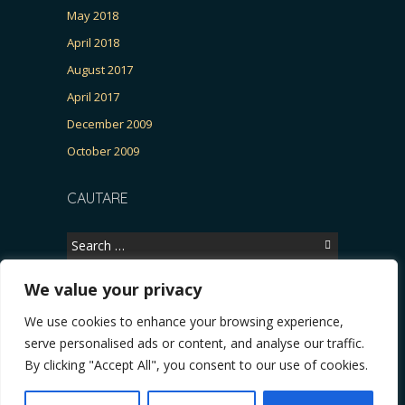
May 2018
April 2018
August 2017
April 2017
December 2009
October 2009
CAUTARE
Search
for:
We value your privacy
We use cookies to enhance your browsing experience,
Copyright © 2026, CERTITUDINEA.
serve personalised ads or content, and analyse our traffic.
atria, parlamentarele și presa
* VIDEO. Viata lui Eminescu (Necenzurat). Episodul 4:
By clicking "Accept All", you consent to our use of cookies.
Powered by
WordPress
. Blackoot design by
Iceable
Themes
.