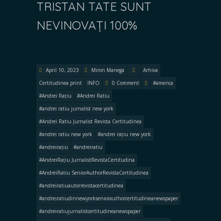
TRISTAN TATE SUNT
NEVINOVAȚI 100%
April 10, 2023
Miron Manega
Arhiva
Certitudinea print
INFO
0 Comment
#america
#Andrei Rațiu
#Andrei Ratiu
#andrei ratiu jurnalist new york
#Andrei Ratiu Jurnalist Revista Certitudinea
#andrei ratiu new york
#andrei rațiu new york
#andreirațiu
#andreiratiu
#AndreiRațiu JurnalistRevistaCertitudina
#AndreiRatiu SeniorAuthorRevistaCertitudinea
#andreiratiuautorrevistacertitudinea
#andreiratiudinnewyorkseniorauthorcertitudineanewspaper
#andreiratiujurnalistcertitudineanewspaper