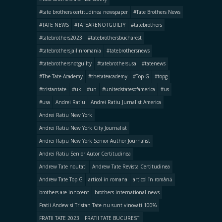
#tate brothers certitudinea newspaper
#Tate Brothers News
#TATE NEWS
#TATEARENOTGUILTY
#tatebrothers
#tatebrothers2023
#tatebrothersbucharest
#tatebrothersjailinromania
#tatebrothersnews
#tatebrothersnotguilty
#tatebrothersusa
#tatenews
#The Tate Academy
#thetateacademy
#Top G
#topg
#tristantate
#uk
#un
#unitedstatesofamerica
#us
#usa
Andrei Ratiu
Andrei Ratiu Jurnalist America
Andrei Ratiu New York
Andrei Ratiu New York City Journalist
Andrei Rațiu New York Senior Author Journalist
Andrei Ratiu Senior Autor Certitudinea
Andrew Tate noutati
Andrew Tate Revista Certitudinea
Andrew Tate Top G
articol in romana
articol în română
brothers are innocent
brothers international news
Fratii Andew si Tristan Tate nu sunt vinovati 100%
FRATII TATE 2023
FRATII TATE BUCURESTI