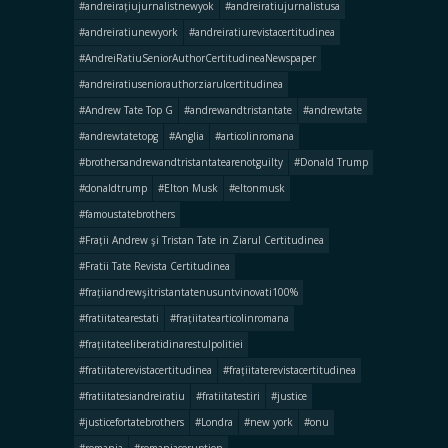
#andreirațiujurnalistnewyok
#andreiratiujurnalistusa
#andreiratiunewyork
#andreiratiurevistacertitudinea
#AndreiRatiuSeniorAuthorCertitudineaNewspaper
#andreiratiuseniorauthorziarulcertitudinea
#Andrew Tate Top G
#andrewandtristantate
#andrewtate
#andrewtatetopg
#Anglia
#articolinromana
#brothersandrewandtristantatearenotguilty
#Donald Trump
#donaldtrump
#Elton Musk
#eltonmusk
#famoustatebrothers
#Frații Andrew şi Tristan Tate in Ziarul Certitudinea
#Fratii Tate Revista Certitudinea
#frațiiandrewşitristantatenusuntvinovati100%
#fratiitatearestati
#frațiitatearticolinromana
#frațiitateeliberatidinarestulpolitiei
#fratiitaterevistacertitudinea
#frațiitaterevistacertitudinea
#fratiitatesiandreiratiu
#fratiitatestiri
#justice
#justicefortatebrothers
#Londra
#new york
#onu
#romania
#romaniacoruption