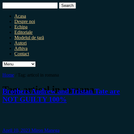
Search
for:
Acasa
Despre noi
Echipa
Editoriale
Modelul de țară
Autori
Arhiva
Contact
Home
/
Tag:
articol in romana
Tag:
articol in romana
Brothers Andrew and Tristan Tate are
NOT GUILTY 100%
April 10, 2023
Miron Manega