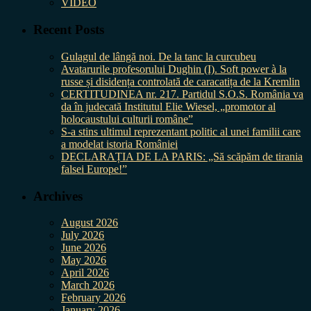
VIDEO
Recent Posts
Gulagul de lângă noi. De la tanc la curcubeu
Avatarurile profesorului Dughin (I). Soft power à la
russe și disidența controlată de caracatița de la Kremlin
CERTITUDINEA nr. 217. Partidul S.O.S. România va
da în judecată Institutul Elie Wiesel, „promotor al
holocaustului culturii române”
S-a stins ultimul reprezentant politic al unei familii care
a modelat istoria României
DECLARAȚIA DE LA PARIS: „Să scăpăm de tirania
falsei Europe!”
Archives
August 2026
July 2026
June 2026
May 2026
April 2026
March 2026
February 2026
January 2026