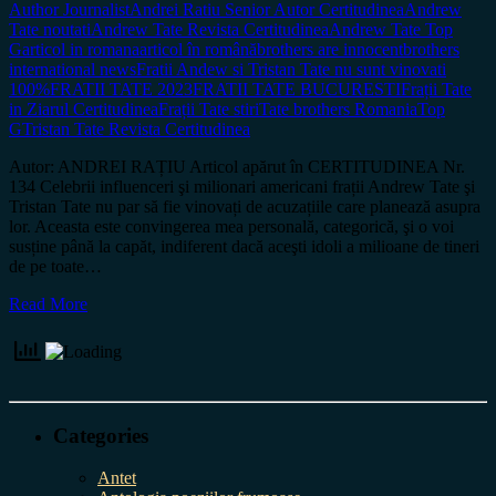
Author Journalist
Andrei Ratiu Senior Autor Certitudinea
Andrew
Tate noutati
Andrew Tate Revista Certitudinea
Andrew Tate Top
G
articol in romana
articol în română
brothers are innocent
brothers
international news
Fratii Andew si Tristan Tate nu sunt vinovati
100%
FRATII TATE 2023
FRATII TATE BUCURESTI
Frații Tate
in Ziarul Certitudinea
Frații Tate stiri
Tate brothers Romania
Top
G
Tristan Tate Revista Certitudinea
Autor: ANDREI RAȚIU Articol apărut în CERTITUDINEA Nr.
134 Celebrii influenceri şi milionari americani frații Andrew Tate şi
Tristan Tate nu par să fie vinovați de acuzațiile care planează asupra
lor. Aceasta este convingerea mea personală, categorică, şi o voi
susține până la capăt, indiferent dacă aceşti idoli a milioane de tineri
de pe toate…
Read More
Categories
Antet