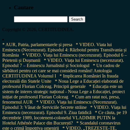
Cautare
Search
for:
Copyright © 2026, CERTITUDINEA.
* AUR, Patria, parlamentarele și presa
* VIDEO. Viata lui
Eminescu (Necenzurat). Episodul 4: Războiul pentru Transilvania și
România
* VIDEO. Viața lui Eminescu (necenzurat). Episodul 6 –
Prietenii și Dușmanii
* VIDEO. Viața lui Eminescu (necenzurat).
Episodul 7 – Eminescu Jurnalistul și Sociologul
* Un cadou de
sărbători pentru cei care se mai consideră români! Antologia
CERTITUDINEA Volumul I
* Implicarea României în frauda
electorală din Statele Unite
* Noua Lege a Educației elaborată de
profesorul Florian Colceag. Principii generale
* Educația este un
sistem de interes strategic național - Noua Lege a Educației, proiect
inițiat de profesorul Florian Colceag
* Cum am ratat noi, presa,
fenomenul AUR
* VIDEO. Viața lui Eminescu (Necenzurat).
Episodul 3: Vânat de Serviciile Secrete străine
* VIDEO. Viața lui
Eminescu (necenzurat). Episodul 9. Ziua fatidică
* Ce căuta, pe 19
decembrie 1989, locotenent-colonelul VLADIMIR PUTIN la
Hotelul Athénée Palace din București?
* Scandalul coronavirus
este o crimă împotriva omenirii
* VIDEO. „TREZEȘTE-TE,