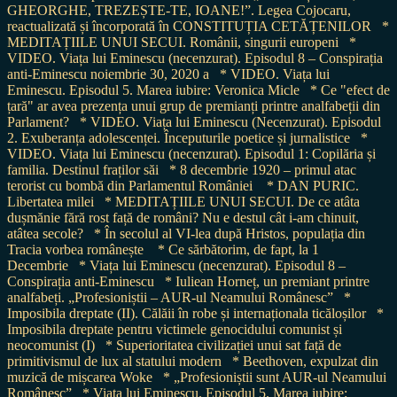
GHEORGHE, TREZEȘTE-TE, IOANE!”. Legea Cojocaru,
reactualizată și încorporată în CONSTITUȚIA CETĂȚENILOR
*
MEDITAȚIILE UNUI SECUI. Românii, singurii europeni
*
VIDEO. Viața lui Eminescu (necenzurat). Episodul 8 – Conspirația
anti-Eminescu noiembrie 30, 2020 a
* VIDEO. Viața lui
Eminescu. Episodul 5. Marea iubire: Veronica Micle
* Ce "efect de
țară" ar avea prezența unui grup de premianți printre analfabeții din
Parlament?
* VIDEO. Viața lui Eminescu (Necenzurat). Episodul
2. Exuberanța adolescenței. Începuturile poetice și jurnalistice
*
VIDEO. Viața lui Eminescu (necenzurat). Episodul 1: Copilăria și
familia. Destinul fraților săi
* 8 decembrie 1920 – primul atac
terorist cu bombă din Parlamentul României
* DAN PURIC.
Libertatea milei
* MEDITAȚIILE UNUI SECUI. De ce atâta
dușmănie fără rost față de români? Nu e destul cât i-am chinuit,
atâtea secole?
* În secolul al VI-lea după Hristos, populația din
Tracia vorbea românește
* Ce sărbătorim, de fapt, la 1
Decembrie
* Viața lui Eminescu (necenzurat). Episodul 8 –
Conspirația anti-Eminescu
* Iuliean Horneț, un premiant printre
analfabeți. „Profesioniștii – AUR-ul Neamului Românesc”
*
Imposibila dreptate (II). Călăii în robe și internaționala ticăloșilor
*
Imposibila dreptate pentru victimele genocidului comunist și
neocomunist (I)
* Superioritatea civilizației unui sat față de
primitivismul de lux al statului modern
* Beethoven, expulzat din
muzică de mișcarea Woke
* „Profesioniștii sunt AUR-ul Neamului
Românesc”
* Viața lui Eminescu. Episodul 5. Marea iubire: