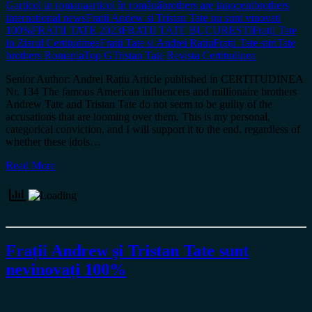
G
articol in romana
articol în română
brothers are innocent
brothers
international news
Fratii Andew si Tristan Tate nu sunt vinovati
100%
FRATII TATE 2023
FRATII TATE BUCURESTI
Frații Tate
in Ziarul Certitudinea
Fratii Tate si Andrei Ratiu
Frații Tate stiri
Tate
brothers Romania
Top G
Tristan Tate Revista Certitudinea
Senior Author: Andrei Rațiu Article published in CERTITUDINEA
Nr. 134 The famous American influencers and millionaire brothers
Andrew Tate and Tristan Tate do not seem to be guilty of the
accusations that are looming over them. This is my personal,
categorical conviction, and I will support it to the end, regardless of
whether these idols…
Read More
Frații Andrew şi Tristan Tate sunt
nevinovați 100%