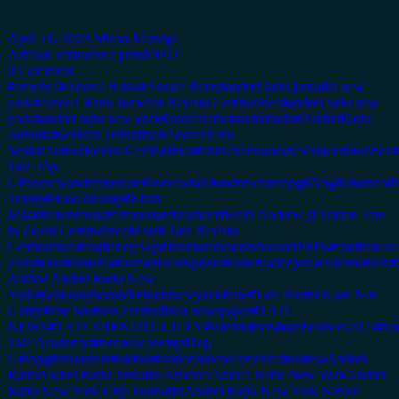
April 10, 2023
Miron Manega
Arhiva
Certitudinea print
INFO
0 Comment
#america
#Andrei Rațiu
#Andrei Ratiu
#andrei ratiu jurnalist new
york
#Andrei Ratiu Jurnalist Revista Certitudinea
#andrei ratiu new
york
#andrei rațiu new york
#andreirațiu
#andreiratiu
#AndreiRațiu
JurnalistRevistaCertitudina
#AndreiRatiu
SeniorAuthorRevistaCertitudinea
#andreiratiuautorrevistacertitudinea
#
Tate Top
G
#andrewandtristantate
#andrewtate
#andrewtatetopg
#Anglia
#articol
Trump
#donaldtrump
#Elton
Musk
#eltonmusk
#famoustatebrothers
#Frații Andrew şi Tristan Tate
in Ziarul Certitudinea
#Fratii Tate Revista
Certitudinea
#frațiiandrewşitristantatenusuntvinovati100%
#fratiitateare
york
#onu
#romania
#romaniacoruption
#romaniadeepstatetatebrothers
#
Author Andrei Ratiu New
York
#seniorauthorandreiratiunewyork
#tate
#Tate Brothers are Not
Guilty
#tate brothers certitudinea newspaper
#TATE
NEWS
#TATEARENOTGUILTY
#tatebrothers
#tatebrothers2023
#tat
Tate Academy
#thetateacademy
#Top
G
#topg
#tristantate
#uk
#un
#unitedstatesofamerica
#us
#usa
Andrei
Ratiu
Andrei Ratiu Jurnalist America
Andrei Ratiu New York
Andrei
Ratiu New York City Journalist
Andrei Rațiu New York Senior