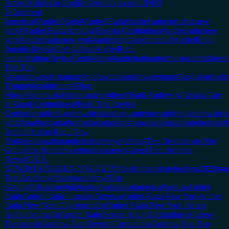
Arhiva
Articles in English
Certitudinea print
INFO
1 Comment
#america
#Andrei Rațiu
#Andrei Ratiu
#andrei ratiu jurnalist new
york
#Andrei Ratiu Jurnalist Revista Certitudinea
#andrei ratiu new
york
#andrei rațiu new york
#andreirațiu
#andreiratiu
#AndreiRațiu
JurnalistRevistaCertitudina
#AndreiRatiu
SeniorAuthorRevistaCertitudinea
#andreiratiuautorrevistacertitudinea
#
Tate Top
G
#andrewandtristantate
#andrewtate
#andrewtatetopg
#Anglia
#articol
Trump
#donaldtrump
#Elton
Musk
#eltonmusk
#famoustatebrothers
#Frații Andrew şi Tristan Tate
in Ziarul Certitudinea
#Fratii Tate Revista
Certitudinea
#fratiiandrewsitristantatenusuntvinovati
#frațiiandrewşitr
york
#onu
#romania
#romaniacoruption
#romaniadeepstatetatebrothers
#
Author Andrei Ratiu New
York
#seniorauthorandreiratiunewyork
#tate
#Tate Brothers are Not
Guilty
#tate brothers certitudinea newspaper
#Tate Brothers
News
#TATE
NEWS
#TATEARENOTGUILTY
#tatebrothers
#tatebrothers2023
#tat
Tate Academy
#thetateacademy
#Top
G
#topg
#tristantate
#uk
#un
#unitedstatesofamerica
#us
#usa
Andrei
Ratiu
Andrei Ratiu Jurnalist America
Andrei Ratiu New York
Andrei
Ratiu New York City Journalist
Andrei Rațiu New York Senior
Author Journalist
Andrei Ratiu Senior Autor Certitudinea
Andrew
Tate noutati
Andrew Tate Revista Certitudinea
Andrew Tate Top