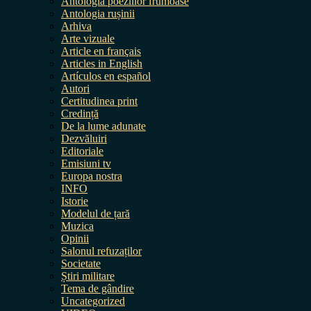
Antologia poeziilor frumoase
Antologia rușinii
Arhiva
Arte vizuale
Article en français
Articles in English
Artículos en español
Autori
Certitudinea print
Credință
De la lume adunate
Dezvăluiri
Editoriale
Emisiuni tv
Europa nostra
INFO
Istorie
Modelul de țară
Muzica
Opinii
Salonul refuzaților
Societate
Știri militare
Tema de gândire
Uncategorized