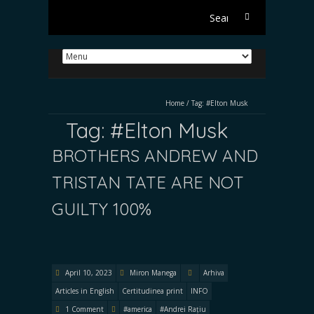
Search
for:
Home
/
Tag:
#Elton Musk
Tag:
#Elton Musk
BROTHERS ANDREW AND
TRISTAN TATE ARE NOT
GUILTY 100%
April 10, 2023
Miron Manega
Arhiva
Articles in English
Certitudinea print
INFO
1 Comment
#america
#Andrei Rațiu