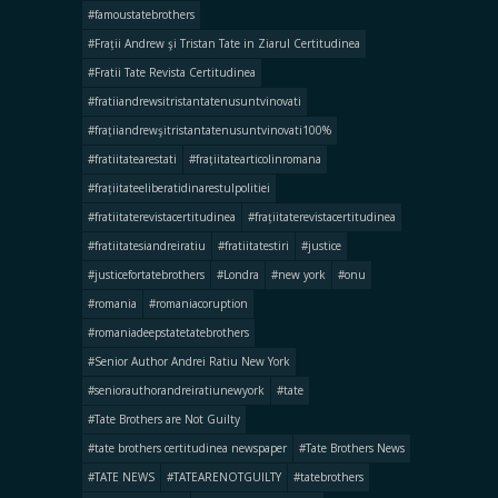
#famoustatebrothers
#Frații Andrew şi Tristan Tate in Ziarul Certitudinea
#Fratii Tate Revista Certitudinea
#fratiiandrewsitristantatenusuntvinovati
#frațiiandrewşitristantatenusuntvinovati100%
#fratiitatearestati
#frațiitatearticolinromana
#frațiitateeliberatidinarestulpolitiei
#fratiitaterevistacertitudinea
#frațiitaterevistacertitudinea
#fratiitatesiandreiratiu
#fratiitatestiri
#justice
#justicefortatebrothers
#Londra
#new york
#onu
#romania
#romaniacoruption
#romaniadeepstatetatebrothers
#Senior Author Andrei Ratiu New York
#seniorauthorandreiratiunewyork
#tate
#Tate Brothers are Not Guilty
#tate brothers certitudinea newspaper
#Tate Brothers News
#TATE NEWS
#TATEARENOTGUILTY
#tatebrothers