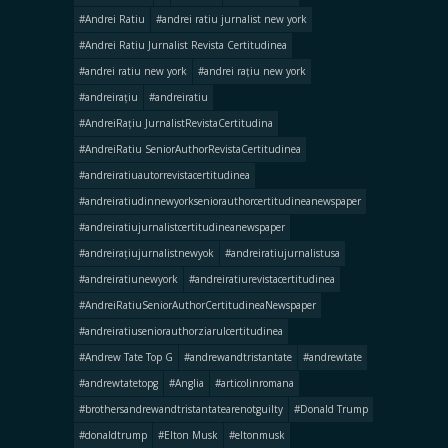
#Andrei Ratiu
#andrei ratiu jurnalist new york
#Andrei Ratiu Jurnalist Revista Certitudinea
#andrei ratiu new york
#andrei rațiu new york
#andreirațiu
#andreiratiu
#AndreiRațiu JurnalistRevistaCertitudina
#AndreiRatiu SeniorAuthorRevistaCertitudinea
#andreiratiuautorrevistacertitudinea
#andreiratiudinnewyorkseniorauthorcertitudineanewspaper
#andreiratiujurnalistcertitudineanewspaper
#andreirațiujurnalistnewyok
#andreiratiujurnalistusa
#andreiratiunewyork
#andreiratiurevistacertitudinea
#AndreiRatiuSeniorAuthorCertitudineaNewspaper
#andreiratiuseniorauthorziarulcertitudinea
#Andrew Tate Top G
#andrewandtristantate
#andrewtate
#andrewtatetopg
#Anglia
#articolinromana
#brothersandrewandtristantatearenotguilty
#Donald Trump
#donaldtrump
#Elton Musk
#eltonmusk