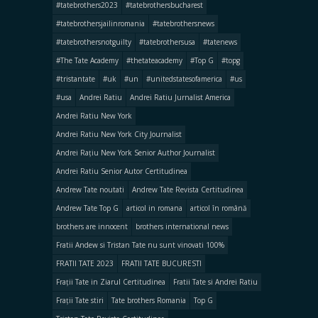
#tatebrothers2023
#tatebrothersbucharest
#tatebrothersjailinromania
#tatebrothersnews
#tatebrothersnotguilty
#tatebrothersusa
#tatenews
#The Tate Academy
#thetateacademy
#Top G
#topg
#tristantate
#uk
#un
#unitedstatesofamerica
#us
#usa
Andrei Ratiu
Andrei Ratiu Jurnalist America
Andrei Ratiu New York
Andrei Ratiu New York City Journalist
Andrei Rațiu New York Senior Author Journalist
Andrei Ratiu Senior Autor Certitudinea
Andrew Tate noutati
Andrew Tate Revista Certitudinea
Andrew Tate Top G
articol in romana
articol în română
brothers are innocent
brothers international news
Fratii Andew si Tristan Tate nu sunt vinovati 100%
FRATII TATE 2023
FRATII TATE BUCURESTI
Frații Tate in Ziarul Certitudinea
Fratii Tate si Andrei Ratiu
Frații Tate stiri
Tate brothers Romania
Top G