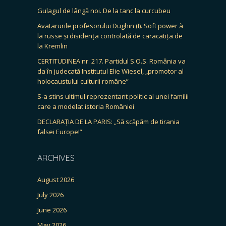
Gulagul de lângă noi. De la tanc la curcubeu
Avatarurile profesorului Dughin (I). Soft power à
la russe și disidența controlată de caracatița de
la Kremlin
CERTITUDINEA nr. 217. Partidul S.O.S. România va
da în judecată Institutul Elie Wiesel, „promotor al
holocaustului culturii române”
S-a stins ultimul reprezentant politic al unei familii
care a modelat istoria României
DECLARAȚIA DE LA PARIS: „Să scăpăm de tirania
falsei Europe!”
ARCHIVES
August 2026
July 2026
June 2026
May 2026