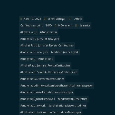
April 10, 2023
Miron Manega
Arhiva
Certitudinea print
INFO
0 Comment
#america
#Andrei Rațiu
#Andrei Ratiu
#andrei ratiu jurnalist new york
#Andrei Ratiu Jurnalist Revista Certitudinea
#andrei ratiu new york
#andrei rațiu new york
#andreirațiu
#andreiratiu
#AndreiRațiu JurnalistRevistaCertitudina
#AndreiRatiu SeniorAuthorRevistaCertitudinea
#andreiratiuautorrevistacertitudinea
#andreiratiudinnewyorkseniorauthorcertitudineanewspaper
#andreiratiujurnalistcertitudineanewspaper
#andreirațiujurnalistnewyok
#andreiratiujurnalistusa
#andreiratiunewyork
#andreiratiurevistacertitudinea
#AndreiRatiuSeniorAuthorCertitudineaNewspaper