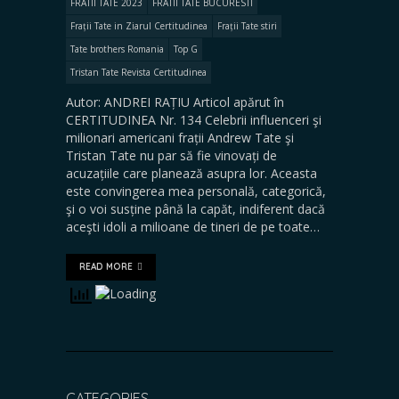
FRATII TATE 2023
FRATII TATE BUCURESTI
Frații Tate in Ziarul Certitudinea
Frații Tate stiri
Tate brothers Romania
Top G
Tristan Tate Revista Certitudinea
Autor: ANDREI RAȚIU Articol apărut în
CERTITUDINEA Nr. 134 Celebrii influenceri şi
milionari americani frații Andrew Tate şi
Tristan Tate nu par să fie vinovați de
acuzațiile care planează asupra lor. Aceasta
este convingerea mea personală, categorică,
şi o voi susține până la capăt, indiferent dacă
aceşti idoli a milioane de tineri de pe toate…
READ MORE
CATEGORIES