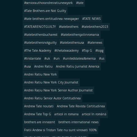
#seniorauthorandreiratiunewyork
#tate
#Tate Brothers are Not Guilty
#tate brothers certitudinea newspaper
#TATE NEWS
#TATEARENOTGUILTY
#tatebrothers
#tatebrothers2023
#tatebrothersbucharest
#tatebrothersjailinromania
#tatebrothersnotguilty
#tatebrothersusa
#tatenews
#The Tate Academy
#thetateacademy
#Top G
#topg
#tristantate
#uk
#un
#unitedstatesofamerica
#us
#usa
Andrei Ratiu
Andrei Ratiu Jurnalist America
Andrei Ratiu New York
Andrei Ratiu New York City Journalist
Andrei Rațiu New York Senior Author Journalist
Andrei Ratiu Senior Autor Certitudinea
Andrew Tate noutati
Andrew Tate Revista Certitudinea
Andrew Tate Top G
articol in romana
articol în română
brothers are innocent
brothers international news
Fratii Andew si Tristan Tate nu sunt vinovati 100%