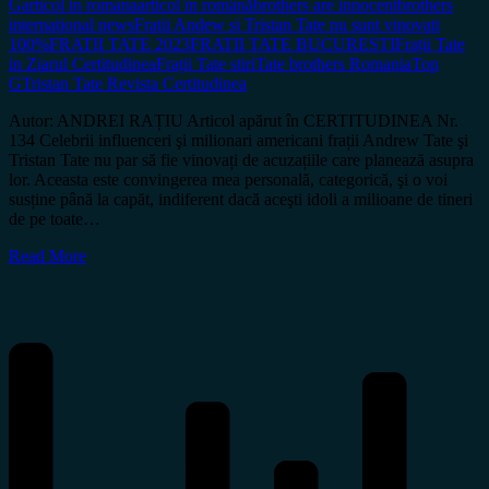
G
articol in romana
articol în română
brothers are innocent
brothers
international news
Fratii Andew si Tristan Tate nu sunt vinovati
100%
FRATII TATE 2023
FRATII TATE BUCURESTI
Frații Tate
in Ziarul Certitudinea
Frații Tate stiri
Tate brothers Romania
Top
G
Tristan Tate Revista Certitudinea
Autor: ANDREI RAȚIU Articol apărut în CERTITUDINEA Nr.
134 Celebrii influenceri şi milionari americani frații Andrew Tate şi
Tristan Tate nu par să fie vinovați de acuzațiile care planează asupra
lor. Aceasta este convingerea mea personală, categorică, şi o voi
susține până la capăt, indiferent dacă aceşti idoli a milioane de tineri
de pe toate…
Read More