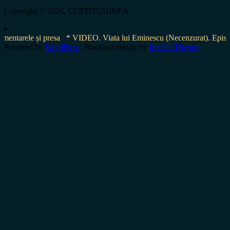
for:
Copyright © 2026, CERTITUDINEA.
tarele și presa
* VIDEO. Viata lui Eminescu (Necenzurat). Episodul 4
Powered by
WordPress
. Blackoot design by
Iceable Themes
.