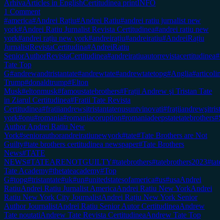
Arhiva
Articles in English
Certitudinea print
INFO
1 Comment
#america
#Andrei Rațiu
#Andrei Ratiu
#andrei ratiu jurnalist new
york
#Andrei Ratiu Jurnalist Revista Certitudinea
#andrei ratiu new
york
#andrei rațiu new york
#andreirațiu
#andreiratiu
#AndreiRațiu
JurnalistRevistaCertitudina
#AndreiRatiu
SeniorAuthorRevistaCertitudinea
#andreiratiuautorrevistacertitudinea
#
Tate Top
G
#andrewandtristantate
#andrewtate
#andrewtatetopg
#Anglia
#articol
Trump
#donaldtrump
#Elton
Musk
#eltonmusk
#famoustatebrothers
#Frații Andrew şi Tristan Tate
in Ziarul Certitudinea
#Fratii Tate Revista
Certitudinea
#fratiiandrewsitristantatenusuntvinovati
#frațiiandrewşitr
york
#onu
#romania
#romaniacoruption
#romaniadeepstatetatebrothers
#
Author Andrei Ratiu New
York
#seniorauthorandreiratiunewyork
#tate
#Tate Brothers are Not
Guilty
#tate brothers certitudinea newspaper
#Tate Brothers
News
#TATE
NEWS
#TATEARENOTGUILTY
#tatebrothers
#tatebrothers2023
#tat
Tate Academy
#thetateacademy
#Top
G
#topg
#tristantate
#uk
#un
#unitedstatesofamerica
#us
#usa
Andrei
Ratiu
Andrei Ratiu Jurnalist America
Andrei Ratiu New York
Andrei
Ratiu New York City Journalist
Andrei Rațiu New York Senior
Author Journalist
Andrei Ratiu Senior Autor Certitudinea
Andrew
Tate noutati
Andrew Tate Revista Certitudinea
Andrew Tate Top