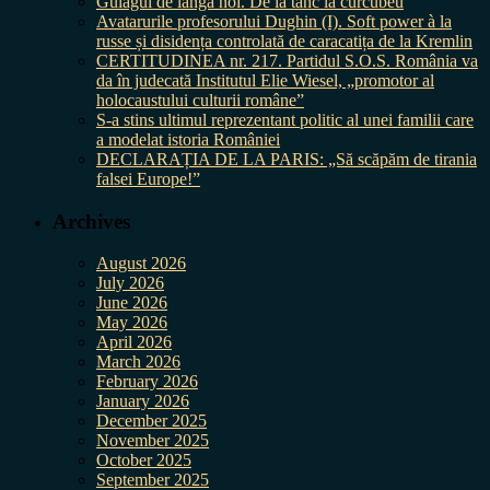
Gulagul de lângă noi. De la tanc la curcubeu
Avatarurile profesorului Dughin (I). Soft power à la
russe și disidența controlată de caracatița de la Kremlin
CERTITUDINEA nr. 217. Partidul S.O.S. România va
da în judecată Institutul Elie Wiesel, „promotor al
holocaustului culturii române”
S-a stins ultimul reprezentant politic al unei familii care
a modelat istoria României
DECLARAȚIA DE LA PARIS: „Să scăpăm de tirania
falsei Europe!”
Archives
August 2026
July 2026
June 2026
May 2026
April 2026
March 2026
February 2026
January 2026
December 2025
November 2025
October 2025
September 2025