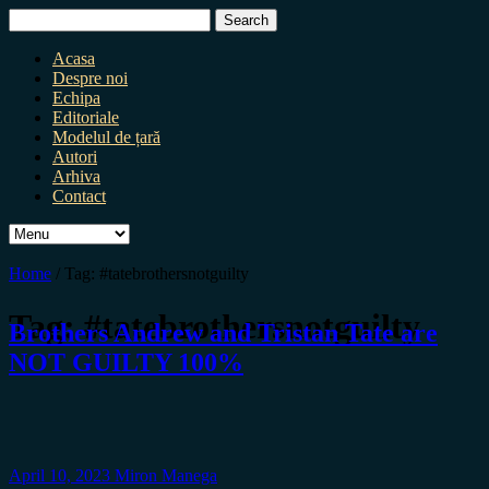
Search
for:
Acasa
Despre noi
Echipa
Editoriale
Modelul de țară
Autori
Arhiva
Contact
Home
/
Tag:
#tatebrothersnotguilty
Tag:
#tatebrothersnotguilty
Brothers Andrew and Tristan Tate are
NOT GUILTY 100%
April 10, 2023
Miron Manega