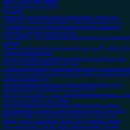
April 10, 2023
Miron Manega
Arhiva
Certitudinea print
INFO
0 Comment
#america
#Andrei Rațiu
#Andrei Ratiu
#andrei ratiu jurnalist new
york
#Andrei Ratiu Jurnalist Revista Certitudinea
#andrei ratiu new
york
#andrei rațiu new york
#andreirațiu
#andreiratiu
#AndreiRațiu
JurnalistRevistaCertitudina
#AndreiRatiu
SeniorAuthorRevistaCertitudinea
#andreiratiuautorrevistacertitudinea
#
Tate Top
G
#andrewandtristantate
#andrewtate
#andrewtatetopg
#Anglia
#articol
Trump
#donaldtrump
#Elton
Musk
#eltonmusk
#famoustatebrothers
#Frații Andrew şi Tristan Tate
in Ziarul Certitudinea
#Fratii Tate Revista
Certitudinea
#frațiiandrewşitristantatenusuntvinovati100%
#fratiitateare
york
#onu
#romania
#romaniacoruption
#romaniadeepstatetatebrothers
#
Author Andrei Ratiu New
York
#seniorauthorandreiratiunewyork
#tate
#Tate Brothers are Not
Guilty
#tate brothers certitudinea newspaper
#TATE
NEWS
#TATEARENOTGUILTY
#tatebrothers
#tatebrothers2023
#tat
Tate Academy
#thetateacademy
#Top
G
#topg
#tristantate
#uk
#un
#unitedstatesofamerica
#us
#usa
Andrei
Ratiu
Andrei Ratiu Jurnalist America
Andrei Ratiu New York
Andrei
Ratiu New York City Journalist
Andrei Rațiu New York Senior
Author Journalist
Andrei Ratiu Senior Autor Certitudinea
Andrew
Tate noutati
Andrew Tate Revista Certitudinea
Andrew Tate Top