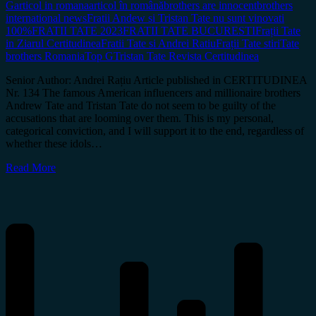
G
articol in romana
articol în română
brothers are innocent
brothers
international news
Fratii Andew si Tristan Tate nu sunt vinovati
100%
FRATII TATE 2023
FRATII TATE BUCURESTI
Frații Tate
in Ziarul Certitudinea
Fratii Tate si Andrei Ratiu
Frații Tate stiri
Tate
brothers Romania
Top G
Tristan Tate Revista Certitudinea
Senior Author: Andrei Rațiu Article published in CERTITUDINEA
Nr. 134 The famous American influencers and millionaire brothers
Andrew Tate and Tristan Tate do not seem to be guilty of the
accusations that are looming over them. This is my personal,
categorical conviction, and I will support it to the end, regardless of
whether these idols…
Read More