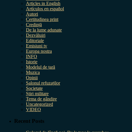
Articles in English
Artículos en español
Autori
Certitudinea print
Credință
De la lume adunate
Dezvăluiri
Editoriale
Emisiuni tv
Europa nostra
INFO
Istorie
Modelul de țară
Muzica
Opinii
Salonul refuzaților
Societate
Știri militare
Tema de gândire
Uncategorized
VIDEO
Recent Posts