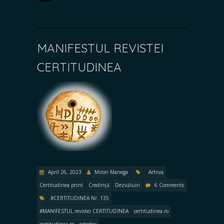
MANIFESTUL REVISTEI
CERTITUDINEA
April 26, 2023
Miron Manega
Arhiva
Certitudinea print
Credință
Dezvăluiri
6 Comments
#CERTITUDINEA Nr. 135
#MANIFESTUL revistei CERTITUDINEA
certitudinea.ro
certitudinea.ro
ortodox