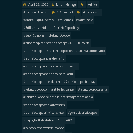
April 28, 2023
Miron Manega
Arhiva
Articles in English
0 Comment
#andreirațiu
#AndreiRațiuNewYork
#ballerinas
#ballet male
#BrilliantballetdancerFabrizioCoppoItaly
#BuonCompleannoFabrizioCoppo
#buoncompleannofabriziocoppo2023
#Caserta
#fabriziocoppo
#FabrizioCoppo TeatrulallaScaladinMilano
#fabriziocoppoandandreiratiu
#fabriziocoppoandjournalistandreiratiu
#fabriziocoppoandprinceandreiratiu
#fabriziocoppoballetdancer
#fabriziocoppobirthday
#FabrizioCoppobrilliant ballet dancer
#fabriziocoppocaserta
#FabrizioCoppoinCertitudineaNewspaperRomania
#fabriziocoppoomniartecaserta
#fabriziocoppoprincipaldancer
#geniusfabriziocoppo
#HappyBirthdayFabrizio Coppo2023
#happybirthdayfabriziocoppo