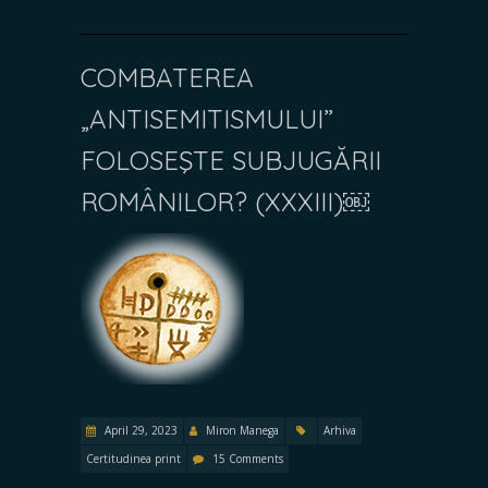
COMBATEREA
„ANTISEMITISMULUI”
FOLOSEŞTE SUBJUGĂRII
ROMÂNILOR? (XXXIII)￼
April 29, 2023
Miron Manega
Arhiva
Certitudinea print
15 Comments