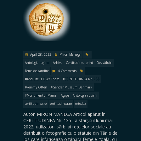
April 28, 2023
Miron Manega
Antologia rușinii
Arhiva
Certitudinea print
Dezvăluiri
Tema de gândire
4 Comments
#And Life Is Over There
#CERTITUDINEA Nr. 135
#Femmy Otten
#Gender Museum Denmark
#Monumentul Mamei
Agape
Antologia rușinii
certitudinea.ro
certitudinea.ro
ortodox
Autor: MIRON MANEGA Articol apărut în
CERTITUDINEA Nr. 135 La sfârșitul lunii mai
2022, utilizatorii sârbi ai rețelelor sociale au
distribuit o fotografie cu o statuie din Țările de
Jos care înfățișează o tânără femeie goală, cu