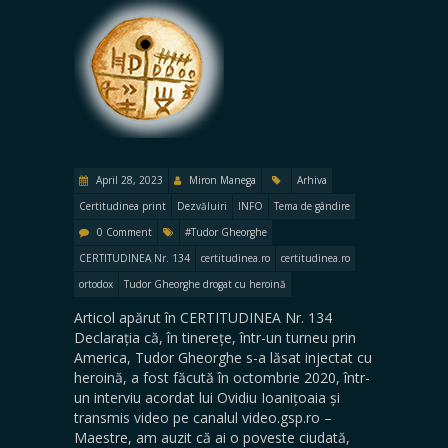
April 28, 2023
Miron Manega
Arhiva
Certitudinea print
Dezvăluiri
INFO
Tema de gândire
0 Comment
#Tudor Gheorghe
CERTITUDINEA Nr. 134
certitudinea.ro
certitudinea.ro
ortodox
Tudor Gheorghe drogat cu heroină
Articol apărut în CERTITUDINEA Nr. 134
Declarația că, în tinerețe, într-un turneu prin
America, Tudor Gheorghe s-a lăsat injectat cu
heroină, a fost făcută în octombrie 2020, într-
un interviu acordat lui Ovidiu Ioanițoaia și
transmis video pe canalul video.gsp.ro –
Maestre, am auzit că ai o poveste ciudată,