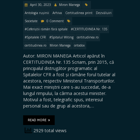
April 30, 2023
Miron Manega
Antologia rușinii
Arhiva
Certitudinea print
Dezvăluiri
Societate
0 Comment
#Ceferiștii rămân fără spitale
#CERTITUDINEA Nr. 135
#Spitalele CFR
#Spitalul Witing
certitudinea.ro
certitudinea.ro
Miron Manega
ortodox
Autor: MIRON MANEGA Articol apărut în
CERTITUDINEA Nr. 135 Scriam, prin 2015, că
principalul distrugător programatic al
Spitalelor CFR a fost și rămâne forul tutelar al
acestora, respectiv Ministerul Transporturilor.
Mai exact miniștrii care s-au succedat, de-a
lungul rimpului, la cârma acestui minister.
Motivul a fost, telegrafic spus, interesul
personal sau de grup al acestora,…
READ MORE
2929 total views