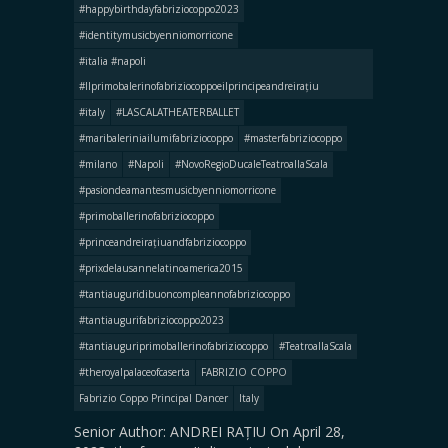
#happybirthdayfabriziocoppo2023
#identitymusicbyenniomorricone
#italia #napoli
#llprimobalerinofabriziocoppoeilprincipeandreirațiu
#italy
#LASCALATHEATERBALLET
#maribaleriniailumifabriziocoppo
#masterfabriziocoppo
#milano
#Napoli
#NovoRegioDucaleTeatroallaScala
#pasiondeamantesmusicbyenniomorricone
#primoballerinofabriziocoppo
#princeandreirațiuandfabriziocoppo
#prixdelausannelatinoamerica2015
#tantiauguridibuoncompleannofabriziocoppo
#tantiaugurifabriziocoppo2023
#tantiauguriprimoballerinofabriziocoppo
#TeatroallaScala
#theroyalpalaceofcaserta
FABRIZIO COPPO
Fabrizio Coppo Principal Dancer
Italy
Senior Author: ANDREI RAȚIU On April 28,