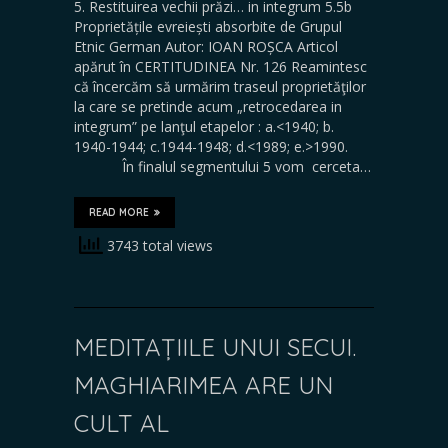
5. Restituirea vechii prăzi… in integrum 5.5b
Proprietățile evreiești absorbite de Grupul
Etnic German Autor: IOAN ROȘCA Articol
apărut în CERTITUDINEA Nr. 126 Reamintesc
că încercăm să urmărim traseul proprietăţilor
la care se pretinde acum „retrocedarea in
integrum” pe lanţul etapelor : a.<1940; b.
1940-1944; c.1944-1948; d.<1989; e.>1990.
În finalul segmentului 5 vom cerceta…
READ MORE
3743 total views
MEDITAȚIILE UNUI SECUI.
MAGHIARIMEA ARE UN
CULT AL