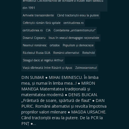
#Proiectul CIA-Rothschild de lichidare a Rusiei Mari datează
din 1991
Arhivele transcendente
Când tractoriștii erau la putere
Ceferiștii rămân fără spitale
certitudinea.ro
certitudinea.ro
CIA
Combaterea „antisemitismului”
Dosarul Cojocaru
Iisus în veacul demagogiei raționaliste
Neamul românesc
ortodox
Populism și democrație
Războiul Rusia-SUA
Românii alternativi
Rotschild
Steagul dacic al regelui Arthur
Viață sfârtecată între Răsărit și Apus
Zalmoxianismul
DIN SUMAR ● MIHAI EMINESCU. În limba
mea, și numai în limba mea…! ● MIRON
MANEGA Maternitatea tradițională și
maternitatea modernă ● DENIS BUICAN.
„Frântură de soare, spărtură de flaut” ● DAN
PURIC. Românii alternativi și revolta împotriva
propriilor valori milenare ● MAGDA URSACHE.
Când tractoriștii erau la putere. De la PCR la
PNȚ ●…