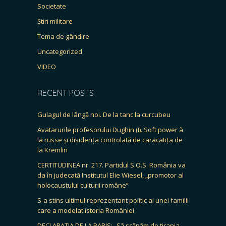
Societate
Știri militare
Tema de gândire
Uncategorized
VIDEO
RECENT POSTS
Gulagul de lângă noi. De la tanc la curcubeu
Avatarurile profesorului Dughin (I). Soft power à
la russe și disidența controlată de caracatița de
la Kremlin
CERTITUDINEA nr. 217. Partidul S.O.S. România va
da în judecată Institutul Elie Wiesel, „promotor al
holocaustului culturii române”
S-a stins ultimul reprezentant politic al unei familii
care a modelat istoria României
DECLARAȚIA DE LA PARIS: „Să scăpăm de tirania