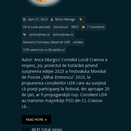
April 27, 2023
Miron Manega
De la lume adunate
Dezvăluiri
INFO
7 Comments
certitudinea.ro
certitudinea.ro
Festivalul Eminescu blocat de USR
ortodox
USR amenință cu Bruxelles-ul
Autor: Anca Murgoci Consiliul Local Craiova a
respins, joi, proiectul de hotărâre privind
susţinerea ediţiei 2023 a Festivalului Mondial
de Poezie „Mihai Eminescu” 2023, la
propunerea consilierilor USR care au susţinut
că poeţii participanţi la festival, din aproape 20
de ţări, ar fi propagandişti ruşi. Consilierii USR
au transmis majorităţii PSD din CL Craiova
că…
READ MORE
4041 total views