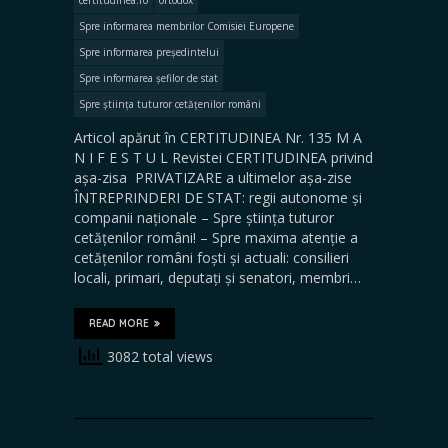
Spre informarea membrilor Comisiei Europene
Spre informarea președintelui
Spre informarea șefilor de stat
Spre știința tuturor cetățenilor români
Articol apărut în CERTITUDINEA Nr. 135 M A
N I F E S T U L Revistei CERTITUDINEA privind
așa-zisa PRIVATIZARE a ultimelor așa-zise
ÎNTREPRINDERI DE STAT: regii autonome și
companii naționale – Spre știința tuturor
cetățenilor români! – Spre maxima atenție a
cetățenilor români foști și actuali: consilieri
locali, primari, deputați și senatori, membri…
READ MORE
3082 total views