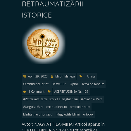
RETRAUMATIZĂRII
ISTORICE
April 29, 2023
Miron Manega
Arhiva
Certitudinea print
Dezvăluiri
Opinii
Tema de gândire
1 Comment
#CERTITUDINEA Nr. 129
#Retraumatizarea istorică a maghiarimii
#România Mare
#Ungaria Mare
certitudinea.ro
certitudinea.ro
Meditațiile unui secui
Nagy Attila-Mihai
ortodox
Autor: NAGY ATTILA-MIHAI Articol apărut în
CERTITUDINEA Nr. 129 Se tot repetă că