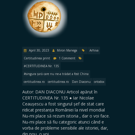
April 30, 2023
Miron Manega
Arhiva
Certitudinea print
1 Comment
#CERTITUDINEA Nr. 135
#singura țară care nu ne-a trădat a fost China
certitudinea.ro
certitudinea.ro
Dan Diaconu
ortodox
Autor: DAN DIACONU Articol apărut în
CERTITUDINEA Nr. 135 ● Iar Nicolae
Ceaușescu a fost singurul șef de stat care
ridicat prestanța României la nivel mondial
Nu-mi place să rezum istoria , dar o voi face.
Nu-mi place să fiu categoric atunci când e
vorba de probleme sensibile ale istoriei, dar,
din nou, o voi…