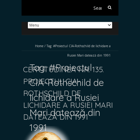
Search
for:
Home
/
Tag:
#Proiectul CIA-Rothschild de lichidare a
Rusiei Mari datează din 1991
Tag:
#Proiectul
CERTITUDINEA NR. 135.
PROIECTUL CIA-
CIA-Rothschild de
ROTHSCHILD DE
lichidare a Rusiei
LICHIDARE A RUSIEI MARI
Mari datează din
DATEAZĂ DIN 1991
1991