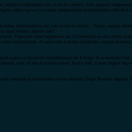
cultura Occidentului este creată de venetici, foste popoare migratoare. 
mplu, cultura greacă s-a impus imaginarului inconștientului cultivând ex
ntului, unilateralitatea lui, este veche la români…Totuși, ruptura dintre 
ai mare dramă a istoriei sale!
e proprie. Popoarele foste migratoare ale Occidentului nu simt destul peric
tiv sunt nefuncționale. Aceasta este și drama românului, ruptura dramatică
gurul popor cu moștenire multimilenară din Europa. În această privință, 
lenară, sunt cel mai European popor. Încă o dată, ei sunt singuri împotri
ă aibă conștiința și sentimentul acestei alterități. După filosoful maghiar