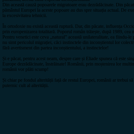
Din această cauză popoarele migratoare erau dezrădăcinate. Din păcate, 
pământul Europei la aceste popoare au dus spre situația actual. De exe
la excesivitatea tehnicii.
În ortodoxie nu există această ruptură. Dar, din păcate, influența Occide
prin europenizarea totalitară. Poporul român trăiește, după 1989, cea m
Pentru venetici este ceva „natural” această unilateralitate, ea fiindu-l
nu simt pericolul migrației, căci instinctele din inconștientul lor colec
fără avertisment din partea inconștientului, a instinctelor!
Și e păcat, pentru acest neam, despre care și Eliade spunea că este sin
Europe dezrădăcinate, înstrăinate! Românii, prin moștenirea lor multimi
românii vor plăti scump!
Și chiar pe fondul alterității față de restul Europei, românii ar trebui s
puternic cult al alterității.