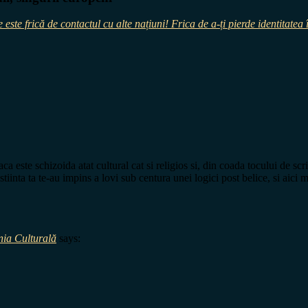
 este frică de contactul cu alte națiuni! Frica de a-ți pierde identitate
 este schizoida atat cultural cat si religios si, din coada tocului de scri
stiinta ta te-au impins a lovi sub centura unei logici post belice, si aic
nia Culturală
says: