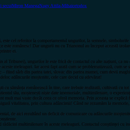
i secui
Miron Manega
Nagy Attila-Mihai
ortodox
ii, este cel referitor la comportamentul ungurilor, la semnele, simboluril
 ce este românesc! Dar ungurii nu cu Trianonul au început această izolare
rintre ei.
 Tribunei), ungurilor le este frică de contactul cu alte națiuni, ca nu c
e aceste meleaguri. Iar acest fapt arată cum se problematizează, cum se s
– fiind sârb din partea tatei, slovac din partea mamei, cum devii maghia
 deloc adâncurile moștenite, cele care decid cu adevărat!
i cu sămânța românească în tine, care trebuie realizată, cultivată cu tot
tientul tău, moștenești niște date imemoriale, multimilenare, o experiență
nt mult mai vaste decât ceea ce oferă memoria. Prin aceasta se explică fap
re asigură vitalitatea, prin cultura adâncimii! Când ne rezumăm la memorie,
ental, de aici rezultând un deficit de comunicare cu adâncurile moștenite
onștiente.
d rădăcini multimilenare în aceste meleaguri. Contactul conștiinței cu in