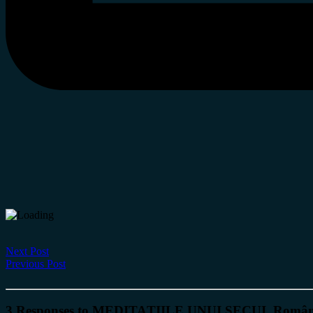
Next Post
Previous Post
3 Responses to MEDITAȚIILE UNUI SECUI. Românii,