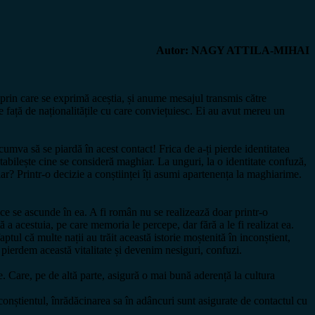
Autor: NAGY ATTILA-MIHAI
e prin care se exprimă aceștia, și anume mesajul transmis către
 față de naționalitățile cu care conviețuiesc. Ei au avut mereu un
umva să se piardă în acest contact! Frica de a-ți pierde identitatea
tabilește cine se consideră maghiar. La unguri, la o identitate confuză,
r? Printr-o decizie a conștiinței îți asumi apartenența la maghiarime.
 ce se ascunde în ea. A fi român nu se realizează doar printr-o
 a acestuia, pe care memoria le percepe, dar fără a le fi realizat ea.
tul că multe nații au trăit această istorie moștenită în inconștient,
 pierdem această vitalitate și devenim nesiguri, confuzi.
. Care, pe de altă parte, asigură o mai bună aderență la cultura
conștientul, înrădăcinarea sa în adâncuri sunt asigurate de contactul cu