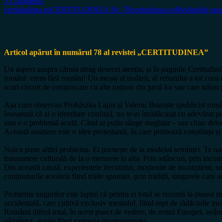
3 Comments
certidudinea.ro
CERTITUDINEA Nr. 78
certitudinea.ro
Meditațiile unu
Articol apărut în numărul 78 al revistei „CERTITUDINEA”
Un aspect asupra căruia atrag deseori atenția, și în paginile Certitudin
români: vrem fără români! Un mesaj al izolării, al refuzului a tot ceea
scurt-circuit de comunicare cu alte națiuni din jurul lor sau care trăiau p
Așa cum observau Prohászka Lajos și Valeriu Braniște (publicist român al
înseamnă că ai o identitate confuză, nu te-ai înrădăcinat cu adevărat p
asta e o problemă acută. Când ai puțin sânge maghiar – sau chiar deloc 
Această asumare este o idee protestantă, în care primează conștiința și
Noica pune altfel problema. El pornește de la modelul seminței. Te nașt
transmitere culturală de la o memorie la alta. Prin adâncuri, prin inconș
Din această cauză, experiențele trecutului, moștenite de inconștient, su
conținuturile acestuia fiind trăite spontan, prin tradiții, singurele ca
Problema ungurilor este faptul că pentru ei totul se rezumă la planul m
occidentală, care cultivă exclusiv mentalul, fiind rupt de rădăcinile inc
Românii diferă total, în acest punct de vedere, de restul Europei, avân
pământul, acesta fiind expresia inconștientului.