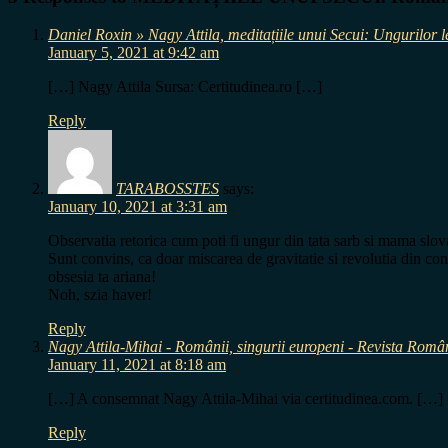
Daniel Roxin » Nagy Attila, meditațiile unui Secui: Ungurilor le
January 5, 2021 at 9:42 am
[…] Nagy Attila Sursa: Certitudinea.ro […]
Reply
TARABOSSTES
says:
January 10, 2021 at 3:31 am
Observatia retorica cum poti fi ungur din tata sarb si mama slovaca
Sunt convins, ca doar miscarea de gravitatie si revolutia din con
obsesia ta ariana!
Noh, szia haver!
Reply
Nagy Attila-Mihai - Românii, singurii europeni - Revista Româ
January 11, 2021 at 8:18 am
[…] A consemnat Nagy Attila-Mihai via certitudinea.com. […]
Reply