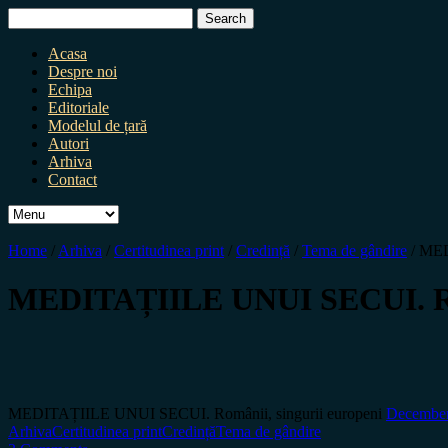
Search
for:
Acasa
Despre noi
Echipa
Editoriale
Modelul de țară
Autori
Arhiva
Contact
Home
/
Arhiva
/
Certitudinea print
/
Credință
/
Tema de gândire
/
MED
MEDITAȚIILE UNUI SECUI. Rom
MEDITAȚIILE UNUI SECUI. Românii, singurii europeni
December
Arhiva
Certitudinea print
Credință
Tema de gândire