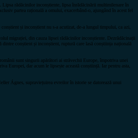
Lipsa rădăcinilor inconștiente, lipsa înrădăcinării multimilenare în
clusiv partea rațională a omului, exacerbând-o, ajungând în acest fel
conștient și inconștient nu s-a acutizat, de-a lungul timpului, ca azi,
olul migrației, din cauza lipsei rădăcinilor inconștiente. Dezrădăcinații
 dintre conștient și inconștient, ruptură care lasă conștiința națională
românii sunt singurii apărători ai străvechii Europe, împotriva unei
va Europei, dar acum le lipsește această conștiință. Iar pentru asta,
 Heller Ágnes, supraviețuirea evreilor în istorie se datorează unui