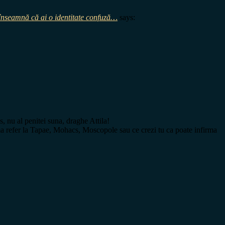
a înseamnă că ai o identitate confuză…
says:
s, nu al penitei suna, draghe Attila!
i ma refer la Tapae, Mohacs, Moscopole sau ce crezi tu ca poate infirma