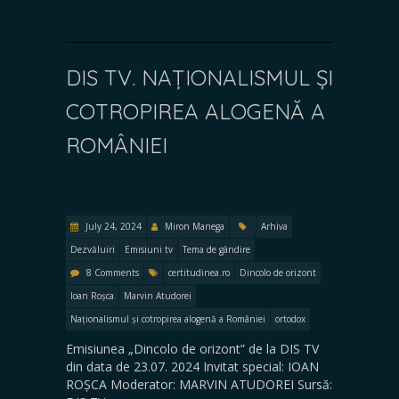
DIS TV. NAȚIONALISMUL ȘI
COTROPIREA ALOGENĂ A
ROMÂNIEI
July 24, 2024
Miron Manega
Arhiva
Dezvăluiri
Emisiuni tv
Tema de gândire
8 Comments
certitudinea.ro
Dincolo de orizont
Ioan Roșca
Marvin Atudorei
Naționalismul și cotropirea alogenă a României
ortodox
Emisiunea „Dincolo de orizont” de la DIS TV
din data de 23.07. 2024 Invitat special: IOAN
ROȘCA Moderator: MARVIN ATUDOREI Sursă: