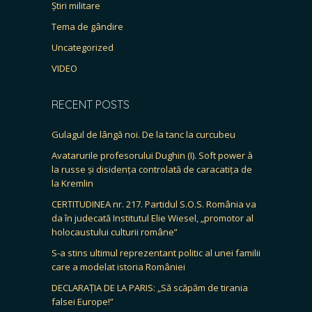
Știri militare
Tema de gândire
Uncategorized
VIDEO
RECENT POSTS
Gulagul de lângă noi. De la tanc la curcubeu
Avatarurile profesorului Dughin (I). Soft power à
la russe și disidența controlată de caracatița de
la Kremlin
CERTITUDINEA nr. 217. Partidul S.O.S. România va
da în judecată Institutul Elie Wiesel, „promotor al
holocaustului culturii române”
S-a stins ultimul reprezentant politic al unei familii
care a modelat istoria României
DECLARAȚIA DE LA PARIS: „Să scăpăm de tirania
falsei Europe!”