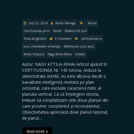
July 23, 2024
Miron Manega
Arhiva
Certitudinea print
Istorie
Modelul de țară
Tema de gândire
0 Comment
certitudinea.ro
erou intemeietor arhetipal
Meditațiile unui secui
Mihai Viteazul
Nagy Attila-Mihai
ortodox
Autor: NAGY ATTILA-MIHAI Articol apărut în
CERTITUDINEA Nr. 145 Istoria, redusă la
obiectivitate sterilă, nu este altceva decât o
banalitate inteligentă nivelată pe plan
orizontal, care exclude caracterul mitic al
planului vertical. Ca să înțelegem istoria,
trebuie să conștietizam cele două planuri din
care provine: conștientul și inconștientul.
Obiectivitatea apreciază doar planul rațional,
de parcă…
READ MORE