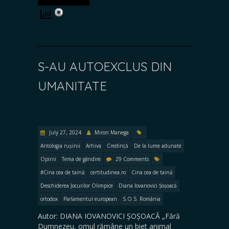
S-AU AUTOEXCLUS DIN
UMANITATE
July 27, 2024
Miron Manega
Antologia rușinii
Arhiva
Credință
De la lume adunate
Opinii
Tema de gândire
29 Comments
#Cina cea de taină
certitudinea.ro
Cina cea de taină
Deschiderea Jocurilor Olimpice
Diana Iovanovici Șoșoacă
ortodox
Parlamentul european
S.O.S. România
Autor: DIANA IOVANOVICI ȘOȘOACĂ „Fără
Dumnezeu, omul rămâne un biet animal