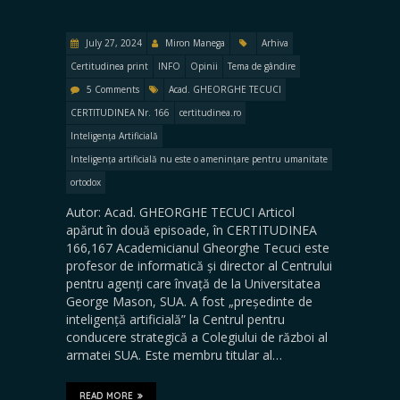
July 27, 2024
Miron Manega
Arhiva
Certitudinea print
INFO
Opinii
Tema de gândire
5 Comments
Acad. GHEORGHE TECUCI
CERTITUDINEA Nr. 166
certitudinea.ro
Inteligența Artificială
Inteligența artificială nu este o amenințare pentru umanitate
ortodox
Autor: Acad. GHEORGHE TECUCI Articol
apărut în două episoade, în CERTITUDINEA
166,167 Academicianul Gheorghe Tecuci este
profesor de informatică și director al Centrului
pentru agenți care învață de la Universitatea
George Mason, SUA. A fost „președinte de
inteligență artificială” la Centrul pentru
conducere strategică a Colegiului de război al
armatei SUA. Este membru titular al…
READ MORE