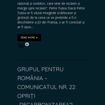
rațional și vorbitor, care vine de nicăieri și
merge spre nicăieri”. Petre Țuțea Dacă Petre
Țuțea ar fi văzut imaginile scârboase și
grotești de la ceea ce se pretinde a fi o
deschidere a JO din Franța, s-ar fi corectat și
ar fi spus…
READ MORE
GRUPUL PENTRU
ROMÂNIA –
COMUNICATUL NR. 22:
OPRIȚI
„DECARBONIZAREA”!