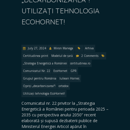
UTILIZAȚI TEHNOLOGIA
ECOHORNET!
July 27, 2024
Miron Manega
Arhiva
Certitudinea print
Modelul de țară
2 Comments
„Strategia Energetică a României
certitudinea.ro
Comunicatul Nr. 22
EcoHornet
GPR
Grupul pentru România
Iuliean Horneț
Opriți „decarbonizarea”!
ortodox
Utilizați tehnologia EcoHornet!
Comunicatul nr. 22 privitor la „Strategia
Energetică a României pentru perioada 2025 –
2035 cu perspectiva anului 2050” recent
elaborată și supusă dezbaterii publice de
Ministerul Energiei Articol apărut în