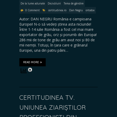
De la lume adunate
Dezvăluiri
Tema de gândire
0 Comment
certitudinea.ro
Dan Negru
ortodox
Autor: DAN NEGRU România e campioana
Europei! N-o să vedeți știrea asta niciunde!
Între 1-14 iulie România a fost cel mai mare
exportator de grâu, orz și porumb din Europa!
286 mii de tone de grâu am avut noi și 80 de
mii nemții. Totuși, în țara care e grânarul
Europei, una din patru pâini…
READ MORE
CERTITUDINEA TV.
UNIUNEA ZIARIȘTILOR