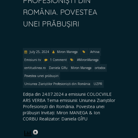
PROFESIONIȘTI DIN
ROMÂNIA. POVESTEA
UNEI PRĂBUȘIRI
July 25, 2024
Miron Manega
Arhiva
Emisiuni tv
1 Comment
#MironManega
certitudinea.ro
Daniela Gîfu
Miron Manega
ortodox
Povestea unei prăbușiri
Uniunea Ziariștilor Profesioniști din România
UZPR
Ediția din 24.07.2024 a emisiunii COLOCVIILE
ARS VERBA Tema emisiunii: Uniunea Ziariștilor
Profesioniști din România. Povestea unei
prăbușiri Invitați: Miron MANEGA & Ion
CORBU Realizator: Daniela GÎFU