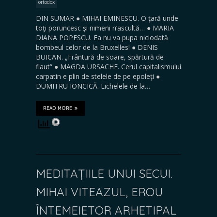
ortodox
DIN SUMAR ● MIHAI EMINESCU. O ţară unde
toţi poruncesc şi nimeni n’ascultă… ● MARIA
DIANA POPESCU. Ea nu va pupa niciodată
bombeul celor de la Bruxelles! ● DENIS
BUICAN. „Frântură de soare, spărtură de
flaut” ● MAGDA URSACHE. Cerul capitalismului
carpatin e plin de stelele de pe epoleţi ●
DUMITRU IONCICĂ. Lichelele de la…
READ MORE
MEDITAȚIILE UNUI SECUI.
MIHAI VITEAZUL, EROU
ÎNTEMEIETOR ARHETIPAL