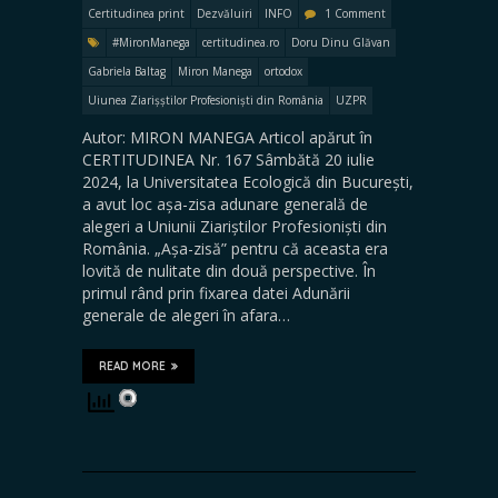
Certitudinea print
Dezvăluiri
INFO
1 Comment
#MironManega
certitudinea.ro
Doru Dinu Glăvan
Gabriela Baltag
Miron Manega
ortodox
Uiunea Ziarișștilor Profesioniști din România
UZPR
Autor: MIRON MANEGA Articol apărut în
CERTITUDINEA Nr. 167 Sâmbătă 20 iulie
2024, la Universitatea Ecologică din București,
a avut loc așa-zisa adunare generală de
alegeri a Uniunii Ziariștilor Profesioniști din
România. „Așa-zisă” pentru că aceasta era
lovită de nulitate din două perspective. În
primul rând prin fixarea datei Adunării
generale de alegeri în afara…
READ MORE