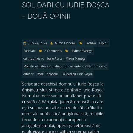
SOLIDARI CU IURIE ROȘCA
– DOUĂ OPINII
July 24, 2024
Miron Manega
Arhiva
Opinii
Societate
2 Comments
#MironManega
certitudinea.ro
Iurie Roșca
Miron Manega
Monstruozitatea unui drept fundamental convertit în delict
ortodox
Radu Theodoru
Solidari cu Iurie Roșca
Scrisoare deschisă domnului Iurie Roșca la
Chișinau Mult stimate confrate Iurie Roșca,
Numai un naiv sau un analfabet poate să
creadă că hărțuiala judecătorească la care
ești suspus are alte cauze decât strălucita
dumitale publicistică antiglobalistă, relațiile
fecunde cu exponenții europeni ai
antiglobalismului, opera gazetărească de
ecologizare socio-politica și remarcabila