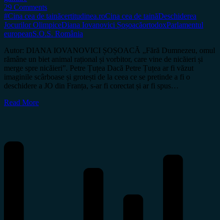
29 Comments
#Cina cea de taină
certitudinea.ro
Cina cea de taină
Deschiderea
Jocurilor Olimpice
Diana Iovanovici Șoșoacă
ortodox
Parlamentul
european
S.O.S. România
Autor: DIANA IOVANOVICI ȘOȘOACĂ „Fără Dumnezeu, omul
rămâne un biet animal rațional și vorbitor, care vine de nicăieri și
merge spre nicăieri”. Petre Țuțea Dacă Petre Țuțea ar fi văzut
imaginile scârboase și grotești de la ceea ce se pretinde a fi o
deschidere a JO din Franța, s-ar fi corectat și ar fi spus…
Read More