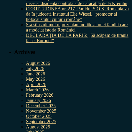
russe și disidența controlată de caracatița de la Kremlin
CERTITUDINEA nr. 217. Partidul S.O.S. România va
da în judecată Institutul Elie Wiesel, „promotor al
holocaustului culturii române”
S-a stins ultimul reprezentant politic al unei familii care
a modelat istoria României
DECLARAȚIA DE LA PARIS: „Să scăpăm de tirania
falsei Europe!”
Archives
August 2026
July 2026
June 2026
May 2026
April 2026
March 2026
February 2026
January 2026
December 2025
November 2025
October 2025
September 2025
August 2025