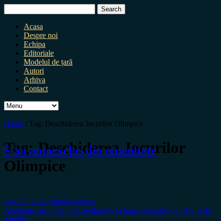
Search
for:
Acasa
Despre noi
Echipa
Editoriale
Modelul de țară
Autori
Arhiva
Contact
Home
/
Tag:
Deschiderea Jocurilor Olimpice
Tag:
Deschiderea Jocurilor
S-au autoexclus din umanitate
Olimpice
July 27, 2024
Miron Manega
Antologia rușinii
Arhiva
Credință
De la lume adunate
Opinii
Tema de
gândire