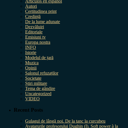
Artículos en español
Autori
Certitudinea print
Credință
De la lume adunate
Dezvăluiri
Editoriale
Emisiuni tv
Europa nostra
INFO
Istorie
Modelul de țară
Muzica
Opinii
Salonul refuzaților
Societate
Știri militare
Tema de gândire
Uncategorized
VIDEO
Recent Posts
Gulagul de lângă noi. De la tanc la curcubeu
Avatarurile profesorului Dughin (I). Soft power à la