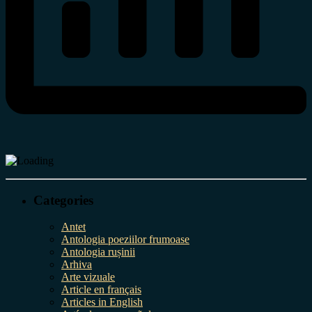
Categories
Antet
Antologia poeziilor frumoase
Antologia rușinii
Arhiva
Arte vizuale
Article en français
Articles in English