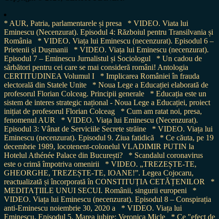
* AUR, Patria, parlamentarele și presa
* VIDEO. Viata lui
Eminescu (Necenzurat). Episodul 4: Războiul pentru Transilvania și
România
* VIDEO. Viața lui Eminescu (necenzurat). Episodul 6 –
Prietenii și Dușmanii
* VIDEO. Viața lui Eminescu (necenzurat).
Episodul 7 – Eminescu Jurnalistul și Sociologul
* Un cadou de
sărbători pentru cei care se mai consideră români! Antologia
CERTITUDINEA Volumul I
* Implicarea României în frauda
electorală din Statele Unite
* Noua Lege a Educației elaborată de
profesorul Florian Colceag. Principii generale
* Educația este un
sistem de interes strategic național - Noua Lege a Educației, proiect
inițiat de profesorul Florian Colceag
* Cum am ratat noi, presa,
fenomenul AUR
* VIDEO. Viața lui Eminescu (Necenzurat).
Episodul 3: Vânat de Serviciile Secrete străine
* VIDEO. Viața lui
Eminescu (necenzurat). Episodul 9. Ziua fatidică
* Ce căuta, pe 19
decembrie 1989, locotenent-colonelul VLADIMIR PUTIN la
Hotelul Athénée Palace din București?
* Scandalul coronavirus
este o crimă împotriva omenirii
* VIDEO. „TREZEȘTE-TE,
GHEORGHE, TREZEȘTE-TE, IOANE!”. Legea Cojocaru,
reactualizată și încorporată în CONSTITUȚIA CETĂȚENILOR
*
MEDITAȚIILE UNUI SECUI. Românii, singurii europeni
*
VIDEO. Viața lui Eminescu (necenzurat). Episodul 8 – Conspirația
anti-Eminescu noiembrie 30, 2020 a
* VIDEO. Viața lui
Eminescu. Episodul 5. Marea iubire: Veronica Micle
* Ce "efect de