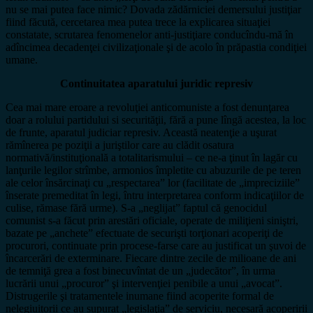
nu se mai putea face nimic? Dovada zădărniciei demersului justiţiar
fiind făcută, cercetarea mea putea trece la explicarea situaţiei
constatate, scrutarea fenomenelor anti-justiţiare conducîndu-mă în
adîncimea decadenţei civilizaţionale şi de acolo în prăpastia condiţiei
umane.
Continuitatea aparatului juridic represiv
Cea mai mare eroare a revoluţiei anticomuniste a fost denunţarea
doar a rolului partidului si securităţii, fără a pune lîngă acestea, la loc
de frunte, aparatul judiciar represiv. Această neatenţie a uşurat
rămînerea pe poziţii a juriştilor care au clădit osatura
normativă/instituţională a totalitarismului – ce ne-a ţinut în lagăr cu
lanţurile legilor strîmbe, armonios împletite cu abuzurile de pe teren
ale celor însărcinaţi cu „respectarea” lor (facilitate de „impreciziile”
înserate premeditat în legi, întru interpretarea conform indicaţiilor de
culise, rămase fără urme). S-a „neglijat” faptul că genocidul
comunist s-a făcut prin arestări oficiale, operate de miliţieni siniştri,
bazate pe „anchete” efectuate de securişti torţionari acoperiţi de
procurori, continuate prin procese-farse care au justificat un şuvoi de
încarcerări de exterminare. Fiecare dintre zecile de milioane de ani
de temniţă grea a fost binecuvîntat de un „judecător”, în urma
lucrării unui „procuror” şi intervenţiei penibile a unui „avocat”.
Distrugerile şi tratamentele inumane fiind acoperite formal de
nelegiuitorii ce au supurat „legislaţia” de serviciu, necesară acoperirii