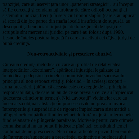
tranziţiei, care au aservit ţara unor „parteneri strategici”, au început
să fie cercetaţi şi condamnaţi arbitrar de către odioşii ocupanţi ai
sistemului judiciar, trecuţi în serviciul noilor stăpîni (care s-au apucat
să scoată din joc partea din mafia locală insuficient de supusă), au
descoperit şi beneficiarii injustiţiei de tranziţie cît de lipsiţi de
scrupule sînt mercenarii juridici pe care i-au folosit după 1990.
Lesne de înţeles postura ingrată în care au activat cei cîţiva jurişti de
bună credinţă.
Non-retroactivitate şi prescriere abuzivă
Cureaua credinţă metodică cu care au profitat de relativitatea
interpretărilor „doctrinare”, apărătorii injustiţiei legalizate au
împiedicat pedepsirea crimelor comuniste, invocînd sacrosantul
principiu al non-retroactivităţi şi folosind – în aceleaşi scopuri –
arma prescrierii (uitînd că aceasta este o excepţie de la principiul
responsabilităţii, de care nu au de ce se prevala cei ce au împiedicat
judecarea crimelor în termen). Nici „avocaţii” victimelor care au
încercat să obţină satisfacţie în procese civile nu prea au invocat
întreruperile şi suspendările de rigoare: împiedicarea sistematică a
plîngerilor/inculpărilor fiind temei net de forţă majoră iar termenele
fiind relansate de plîngerile paralizate. Motivele pentru care crimele
comunismului nu au putut fi judecate pînă azi, constituind temei
continuat de ne-prescriere. Nici măcar articolele privind temeiurile
de întrerupere/supendare a prescripţiei extinctive a buclucaşului