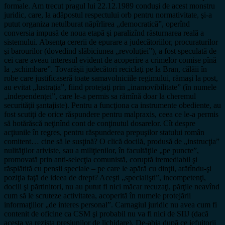
formale. Am trecut pragul lui 22.12.1989 conduşi de acest monstru
juridic, care, la adăpostul respectului orb pentru normativitate, şi-a
putut organiza netulburat năpîrlirea „democratică”, operînd
conversia impusă de noua etapă şi paralizînd răsturnarea reală a
sistemului. Absenţa cererii de epurare a judecătoriilor, procuraturilor
şi barourilor (dovedind slăbiciunea „revoluţiei”), a fost speculată de
cei care aveau interesul evident de acoperire a crimelor comise pînă
la „schimbare”. Tovarăşii judecători reciclaţi pe la Bran, călăii în
robe care justificaseră toate samavolniciile regimului, rămaşi la post,
au evitat „lustraţia”, fiind protejaţi prin „inamovibilitate” (în numele
„independenţei”, care le-a permis sa rămînă doar la cheremul
securităţii şantajiste). Pentru a funcţiona ca instrumente obediente, au
fost scutiţi de orice răspundere pentru malpraxis, ceea ce le-a permis
să hotărăscă neţinînd cont de conţinutul dosarelor. Cît despre
acţiunile în regres, pentru răspunderea prepuşilor statului român
comitent… cine să le susţină? O clică docilă, produsă de „instrucţia”
nulităţilor ariviste, sau a miliţienilor, în facultăţile „pe puncte”,
promovată prin anti-selecţia comunistă, coruptă iremediabil şi
răsplătită cu pensii speciale – pe care le apără cu dinţii, arătîndu-şi
poziţia faţă de ideea de drept? Aceşti „specialişti”, incompetenţi,
docili şi părtinitori, nu au putut fi nici măcar recuzaţi, părţile neavînd
cum să le scruteze activitatea, acoperită în numele protejării
informaţiilor „de interes personal”. Carnagiul juridic nu avea cum fi
contenit de oficine ca CSM şi probabil nu va fi nici de SIIJ (dacă
acesta va rezista presiunilor de lichidare). De-abia după ce jefuitorii