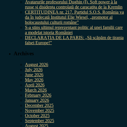
Avatarurile profesorului Dughin (I). Soft power à la
russe și disidența controlată de caracatița de la Kremlin
CERTITUDINEA nr. 217. Partidul S.O.S. România va
da în judecată Institutul Elie Wiesel, „promotor al
holocaustului culturii române”
S-a stins ultimul reprezentant politic al unei familii care
a modelat istoria României
DECLARAȚIA DE LA PARIS: „Să scăpăm de tirania
falsei Europe!”
Archives
August 2026
July 2026
June 2026
May 2026
April 2026
March 2026
February 2026
January 2026
December 2025
November 2025
October 2025
September 2025
August 2025