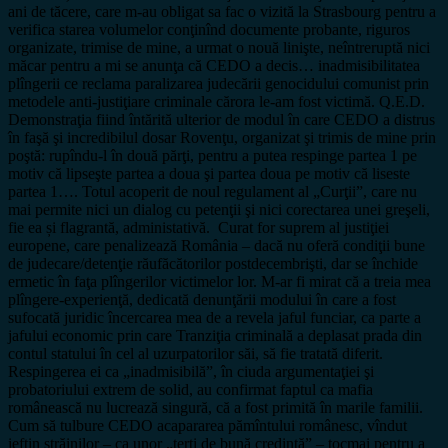
ani de tăcere, care m-au obligat sa fac o vizită la Strasbourg pentru a
verifica starea volumelor conţinînd documente probante, riguros
organizate, trimise de mine, a urmat o nouă linişte, neîntreruptă nici
măcar pentru a mi se anunţa că CEDO a decis… inadmisibilitatea
plîngerii ce reclama paralizarea judecării genocidului comunist prin
metodele anti-justiţiare criminale cărora le-am fost victimă. Q.E.D.
Demonstraţia fiind întărită ulterior de modul în care CEDO a distrus
în faşă şi incredibilul dosar Rovenţu, organizat şi trimis de mine prin
poştă: rupîndu-l în două părţi, pentru a putea respinge partea 1 pe
motiv că lipseşte partea a doua şi partea doua pe motiv că liseste
partea 1…. Totul acoperit de noul regulament al „Curţii”, care nu
mai permite nici un dialog cu petenţii şi nici corectarea unei greşeli,
fie ea și flagrantă, administativă. Curat for suprem al justiţiei
europene, care penalizează România – dacă nu oferă condiţii bune
de judecare/detenţie răufăcătorilor postdecembrişti, dar se închide
ermetic în faţa plîngerilor victimelor lor. M-ar fi mirat că a treia mea
plîngere-experienţă, dedicată denunţării modului în care a fost
sufocată juridic încercarea mea de a revela jaful funciar, ca parte a
jafului economic prin care Tranziţia criminală a deplasat prada din
contul statului în cel al uzurpatorilor săi, să fie tratată diferit.
Respingerea ei ca „inadmisibilă”, în ciuda argumentaţiei şi
probatoriului extrem de solid, au confirmat faptul ca mafia
românească nu lucrează singură, că a fost primită în marile familii.
Cum să tulbure CEDO acapararea pămîntului românesc, vîndut
ieftin străinilor – ca unor „terţi de bună credinţă” – tocmai pentru a