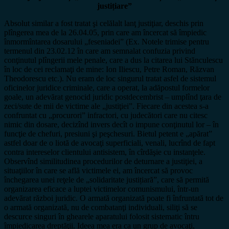
justițiare”
Absolut similar a fost tratat şi celălalt lanţ justiţiar, deschis prin
plîngerea mea de la 26.04.05, prin care am încercat să împiedic
înmormîntarea dosarului „feseniadei” (Ex. Notele trimise pentru
termenul din 23.02.12 în care am semnalat confuzia privind
conţinutul plîngerii mele penale, care a dus la citarea lui Stănculescu
în loc de cei reclamaţi de mine: Ion Iliescu, Petre Roman, Răzvan
Theodorescu etc.). Nu eram de loc singurul tratat asfel de sistemul
oficinelor juridice criminale, care a operat, la adăpostul formelor
goale, un adevărat genocid juridic postdecembrist – umplînd ţara de
zeci/sute de mii de victime ale „justiţiei”. Fiecare din acestea s-a
confruntat cu „procurori” infractori, cu judecători care nu citesc
nimic din dosare, decizînd invers decît o impune conţinutul lor – în
funcţie de chefuri, presiuni şi peşchesuri. Bietul petent e „apărat”
astfel doar de o liotă de avocaţi superficiali, venali, lucrînd de fapt
contra intereselor clientului antisistem, în cîrdăşie cu instanţele.
Observînd similitudinea procedurilor de deturnare a justiţiei, a
situaţiilor în care se află victimele ei, am încercat să provoc
închegarea unei reţele de „solidaritate justițiară”, care să permită
organizarea eficace a luptei victimelor comunismului, într-un
adevărat război juridic. O armată organizată poate fi înfruntată tot de
o armată organizată, nu de combatanţi individuali, siliţi să se
descurce singuri în ghearele aparatului folosit sistematic întru
împiedicarea dreptăţii. Ideea mea era ca un grup de avocaţi,