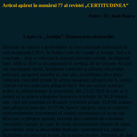
Articol apărut în numărul 77 al revistei „CERTITUDINEA”
Autor: Dr. Ioan Roșca
Lupta cu „Justiția”. Demascarea obstrucției
Deciziile de clasare a genocidului au fost contestate individual de
unii reclamanţi CRVC la Inalta Curte de Casaţie si Justiţie, fără a fi
conexate – deşi se refereau la aceeaşi cercetare penală, desfăşurată
între 2006 si 2010 şi documentată în aceleaşi 49 de volume. Scopul
era estomparea mizei, facilitarea confuziei şi slăbirea eficacităţii
judiciare, ştergerea urmelor și, mai ales, posibilitatea de a plasa
volumele cercetării penale în arhiva dosarului plîngerii lui X, atunci
cînd pe rol era judecarea plîngerii lui Y. Nu am sesizat acest joc
ticălos la primul termen al procesului, din 25.02.2011 în care ar fi
trebuit să se judece plîngerea împotriva rezoluţiei de NUP trimisă
mie, cînd am constatat că dosarele cercetării penale 35/P/06, iniţiate
prin plîngerea mea din 31.07.06, lipsesc integral, ceea ce a permis
reprezentantului procuraturii să susţină enormitatea că eu nu am
făcut nici o plîngere penală, neavînd deci calitatea de a reclama
cercetarea! Sperjur pe care, în ciuda documentelor depuse de mine,
precizărilor mele şi absurdităţii ţipătoare, judecătorul l-a „reţinut”,
închizîndu-mi procesul în nas, de la primul termen. Prevenit, de data