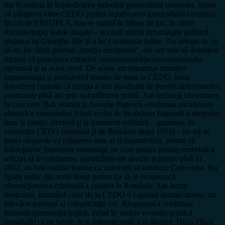
din România în împiedicarea judecării genocidului comunist. Ştiam
că plîngerea către CEDO pentru nejudecarea genocidului comunist,
făcută de FRFDPLA, fusese tratată în bătaie de joc, în ciuda
documentaţiei solide ataşate – această ultimă dezamăgire grăbind
moartea lui Georghe Jijie și a lui Constantin Iulian. Nu aveam de ce
să-mi fac iluzii privind „justiţia europeană”, dar am vrut să dovedesc
riguros că protejarea crimelor comunismului/postcomunismului
operează şi la acest nivel. De aceea am organizat minuţios
argumentaţia şi probatoriul trimise de mine la CEDO, întru
dovedirea faptului că justiţia a fost paralizată de beneficiarii crimelor,
continuate pînă azi prin valorificarea prăzii. Am inclus şi chestionare
în care care Dan Voinea şi Antonie Popescu confirmau paralizarea
abuzivă a cercetărilor. Fiind vorba de încălcarea flagrantă a dreptului
meu la justiţie efectivă şi la tratament echitabil – garantate de
convenţia CEDO (asumată şi de România după 1994) – nu mi se
putea răspunde că plîngerea mea ar fi indamisibilă, pentru că
infracţiunile împotriva umanităţii, pe care justiţia postdecembristă a
refuzat să le condamne, paralizîndu-mi abuziv acţiunile pînă în
2012, au fost comise înainte ca vinovaţii să semneze Convenţia. Nu
lipsea nimic din acest dosar pentru ca să se recunoască
obstrucţionarea criminală a justiţiei în România. Am lucrat
meticulos, întinzînd celor de la CEDO o capcană demascatoare, un
adevărat turnesol al complicităţii lor. Răspunsul a confirmat
bănuiala (prezumţia logică, avînd în vedere evoluţia politică
mondială) că ne lovim de o internaţională a ticăloşilor. Dupa cîţiva