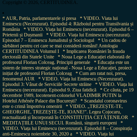
Copyright © 2026, CERTITUDINEA.
* AUR, Patria, parlamentarele și presa
* VIDEO. Viata lui
Eminescu (Necenzurat). Episodul 4: Războiul pentru Transilvania și
România
* VIDEO. Viața lui Eminescu (necenzurat). Episodul 6 –
Prietenii și Dușmanii
* VIDEO. Viața lui Eminescu (necenzurat).
Episodul 7 – Eminescu Jurnalistul și Sociologul
* Un cadou de
sărbători pentru cei care se mai consideră români! Antologia
CERTITUDINEA Volumul I
* Implicarea României în frauda
electorală din Statele Unite
* Noua Lege a Educației elaborată de
profesorul Florian Colceag. Principii generale
* Educația este un
sistem de interes strategic național - Noua Lege a Educației, proiect
inițiat de profesorul Florian Colceag
* Cum am ratat noi, presa,
fenomenul AUR
* VIDEO. Viața lui Eminescu (Necenzurat).
Episodul 3: Vânat de Serviciile Secrete străine
* VIDEO. Viața lui
Eminescu (necenzurat). Episodul 9. Ziua fatidică
* Ce căuta, pe 19
decembrie 1989, locotenent-colonelul VLADIMIR PUTIN la
Hotelul Athénée Palace din București?
* Scandalul coronavirus
este o crimă împotriva omenirii
* VIDEO. „TREZEȘTE-TE,
GHEORGHE, TREZEȘTE-TE, IOANE!”. Legea Cojocaru,
reactualizată și încorporată în CONSTITUȚIA CETĂȚENILOR
*
MEDITAȚIILE UNUI SECUI. Românii, singurii europeni
*
VIDEO. Viața lui Eminescu (necenzurat). Episodul 8 – Conspirația
anti-Eminescu noiembrie 30, 2020 a
* VIDEO. Viața lui