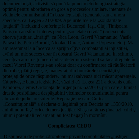
documentarişti, activişti, să pună la punct metodologia/strategia
optimă pentru abordarea en gros a proceselor similare, intentate de
victimele comunismului în baza legislaţiei generale sau a unora
specifice, ca Legea 221/2009. Apelurile mele la „solidaritate
jutiţiară” (incluzînd conferinţe la Bucureşti, Iaşi, Cluj, Timişoara,
Paris) nu au stîrnit interes pentru „societatea civilă” (cu excepţia
cîtorva justiţiari „înrăiţi”, ca Nica Leon, Gavril Vatamaniuc, Vasile
Paraschiv, Petru Borodi, Nicolae Durac, Antonie Popescu etc.). M-
am resemnat la a încerca să sprijin cîţiva combatanţi ai injustiţiei,
avînd un mic succes doar în dosarul Gavril Vatamaniuc. În schimb,
cei cîţiva ani irosiţi încercînd să determin sistemul să facă dreptate în
cazul Viorel Rovenţu s-au soldat doar cu confirmarea că răufăcătorii
din robe, plătiţi regeşte, manevraţi din buncărele securităţii şi
protejaţi de orice răspundere, nu mai salvează nici măcar aparenţele.
Cît priveşte banda legislativă, văzînd că Legea 221 a deschis cutia
Pandorei, a emis Ordonața de urgență nr. 62/2010, prin care a limitat
drastic posibilitatea despăgubirii victimelor comunismului pentru
abuzurile judiciare suferite. Reparaţie pe care Curtea
„Constituţională” a declarat-o ilegitimă prin Decizia nr. 1358/2010,
anihilind în faşă orice demers justiţiar. Si aşa a rămas pîna azi, cînd şi
ultimii potenţiali reclamanţi au fost băgaţi în mormînt.
Compliciatea CEDO
Dispuneam de probe zdrobitoare privind complicitatea „justiţiei”