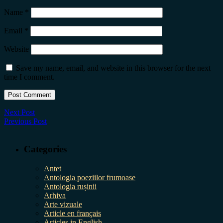
Name
*
Email
*
Website
Save my name, email, and website in this browser for the next
time I comment.
Next Post
Previous Post
Categories
Antet
Antologia poeziilor frumoase
Antologia rușinii
Arhiva
Arte vizuale
Article en français
Articles in English