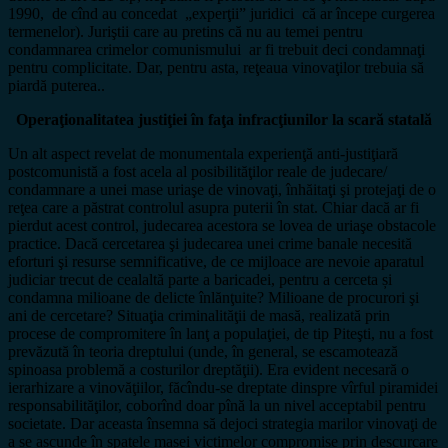
1990, de cînd au concedat „experţii” juridici că ar începe curgerea
termenelor). Juriştii care au pretins că nu au temei pentru
condamnarea crimelor comunismului ar fi trebuit deci condamnaţi
pentru complicitate. Dar, pentru asta, reţeaua vinovaţilor trebuia să
piardă puterea..
Operaţionalitatea justiţiei în faţa infracţiunilor la scară statală
Un alt aspect revelat de monumentala experienţă anti-justiţiară
postcomunistă a fost acela al posibilităţilor reale de judecare/
condamnare a unei mase uriaşe de vinovaţi, înhăitaţi şi protejaţi de o
reţea care a păstrat controlul asupra puterii în stat. Chiar dacă ar fi
pierdut acest control, judecarea acestora se lovea de uriaşe obstacole
practice. Dacă cercetarea şi judecarea unei crime banale necesită
eforturi şi resurse semnificative, de ce mijloace are nevoie aparatul
judiciar trecut de cealaltă parte a baricadei, pentru a cerceta și
condamna milioane de delicte înlănţuite? Milioane de procurori şi
ani de cercetare? Situaţia criminalităţii de masă, realizată prin
procese de compromitere în lanţ a populaţiei, de tip Piteşti, nu a fost
prevăzută în teoria dreptului (unde, în general, se escamotează
spinoasa problemă a costurilor dreptăţii). Era evident necesară o
ierarhizare a vinovăţiilor, făcîndu-se dreptate dinspre vîrful piramidei
responsabilităţilor, coborînd doar pînă la un nivel acceptabil pentru
societate. Dar aceasta însemna să dejoci strategia marilor vinovaţi de
a se ascunde în spatele masei victimelor compromise prin descurcare