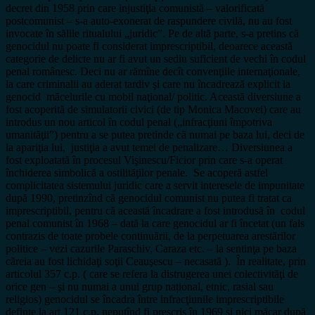
decret din 1958 prin care injustiţia comunistă – valorificată
postcomunist – s-a auto-exonerat de raspundere civilă, nu au fost
invocate în sălile ritualului „juridic”. Pe de altă parte, s-a pretins că
genocidul nu poate fi considerat imprescriptibil, deoarece această
categorie de delicte nu ar fi avut un sediu suficient de vechi în codul
penal românesc. Deci nu ar rămîne decît convenţiile internaţionale,
la care criminalii au aderat tardiv şi care nu încadrează explicit la
genocid măcelurile cu mobil naţional/ politic. Această diversiune a
fost acoperită de simulatorii civici (de tip Monica Macovei) care au
introdus un nou articol în codul penal („infracţiuni împotriva
umanităţii”) pentru a se putea pretinde că numai pe baza lui, deci de
la apariţia lui, justiţia a avut temei de penalizare… Diversiunea a
fost exploatată în procesul Vişinescu/Ficior prin care s-a operat
închiderea simbolică a ostilităţilor penale. Se acoperă astfel
complicitatea sistemului juridic care a servit interesele de impunitate
după 1990, pretinzînd că genocidul comunist nu putea fi tratat ca
imprescriptibil, pentru că această încadrare a fost introdusă în codul
penal comunist în 1968 – dată la care genocidul ar fi încetat (un fals
contrazis de toate probele continuării, de la perpetuarea arestărilor
politice – vezi cazurile Paraschiv, Caraza etc. – la sentinţa pe baza
căreia au fost lichidaţi soţii Ceauşescu – necasată ). În realitate, prin
articolul 357 c.p. ( care se refera la distrugerea unei colectivităţi de
orice gen – şi nu numai a unui grup național, etnic, rasial sau
religios) genocidul se încadra între infracţiunile imprescriptibile
definte la art 121 c.p, neputînd fi prescris în 1969 şi nici măcar după