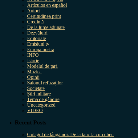
Artículos en español
Autori
Certitudinea print
Credință
De la lume adunate
Dezvăluiri
Editoriale
Emisiuni tv
Europa nostra
INFO
Istorie
Modelul de țară
Muzica
Opinii
Salonul refuzaților
Societate
Știri militare
Tema de gândire
Uncategorized
VIDEO
Recent Posts
Gulagul de lângă noi. De la tanc la curcubeu