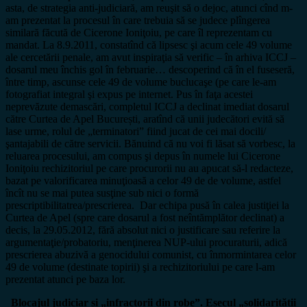
asta, de strategia anti-judiciară, am reuşit să o dejoc, atunci cînd m-
am prezentat la procesul în care trebuia să se judece plîngerea
similară făcută de Cicerone Ioniţoiu, pe care îl reprezentam cu
mandat. La 8.9.2011, constatînd că lipsesc şi acum cele 49 volume
ale cercetării penale, am avut inspiraţia să verific – în arhiva ICCJ –
dosarul meu închis gol în februarie… descoperind că în el fuseseră,
între timp, ascunse cele 49 de volume buclucaşe (pe care le-am
fotografiat integral şi expus pe internet. Pus în faţa acestei
neprevăzute demascări, completul ICCJ a declinat imediat dosarul
către Curtea de Apel București, aratînd că unii judecători evită să
lase urme, rolul de „terminatori” fiind jucat de cei mai docili/
şantajabili de către servicii. Bănuind că nu voi fi lăsat să vorbesc, la
reluarea procesului, am compus şi depus în numele lui Cicerone
Ioniţoiu rechizitoriul pe care procurorii nu au apucat să-l redacteze,
bazat pe valorificarea minuţioasă a celor 49 de de volume, astfel
încît nu se mai putea susţine sub nici o formă
prescriptibilitatrea/prescrierea. Dar echipa pusă în calea justiţiei la
Curtea de Apel (spre care dosarul a fost neîntămplător declinat) a
decis, la 29.05.2012, fără absolut nici o justificare sau referire la
argumentaţie/probatoriu, menţinerea NUP-ului procuraturii, adică
prescrierea abuzivă a genocidului comunist, cu înmormintarea celor
49 de volume (destinate topirii) şi a rechizitoriului pe care l-am
prezentat atunci pe baza lor.
Blocajul judiciar și „infractorii din robe”. Eșecul „solidarității