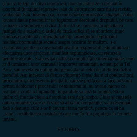
şi nu să te legi de cîţva temnicieri, care au arătat zel criminal în
exerciţiul funcţiunii represive, sau de informatori care nu au rezistat
şantajelor. Sau, însemna ca, recunoscînd enormitatea situaţiei, să dai
lovituri fatale pretenţiilor de legitimitate absolută a dreptului, pe care
se bazează supunerea civică. În loc să se constate incapacitatea
justiţiei de a rezolva o astfel de criză, adică să se abordeze franc
spinoasa problemă a operaţionalităţii, admiţîndu-se primatul
realităţii/oportunităţii sociale asupra oricărui formalism, s-a
escamotat paralizia convenabilă marilor responsabili, simulindu-se
efectuarea unor cercetări, manifest neputincioase, cu resursele
penibile alocate. S-au evitat astfel şi complicaţiile internaţionale, cum
ar fi urmărirea unor criminali împotriva umanităţii, aciuaţi pe la Tel
Aviv, sau revelarea epilogului genocidar al celui de al doilea război
mondial. Am încercat să demasc/întrerup farsa, dar nici conducătorii
procuraturii, nici pseudo-justiţiarii, care se prefăceau a face presiuni
pentru deblocarea procesului comunismului, nu aveau interes ca
realitatea crudă a impunităţii imparabile sa iasă la lumină. Să nu
uităm că funcţia-cheie a dreptului este de placebo. Chiar şi cugetele
anti-comuniste, care ar fi vrut să aibă loc o reparaţie, s-au resemnat,
fără a denunţa cum s-ar fi cuvenit farsa juridică, pentru ca să nu
„sape” credibilitatea maşinăriei care ţine în frîu populaţia în fermele
umane.
VA URMA