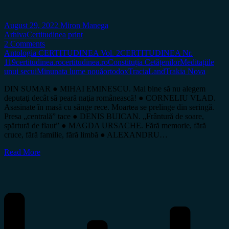
August 29, 2022
Miron Manega
Arhiva
Certitudinea print
2 Comments
Antologia CERTITUDINEA Vol. 2
CERTITUDINEA Nr.
119
certitudinea.ro
certitudinea.ro
Constituția Cetățenilor
Meditațiile
unui secui
Minunata lume nouă
ortodox
TraciaLand
Trakia Nova
DIN SUMAR ● MIHAI EMINESCU. Mai bine să nu alegem
deputaţi decât să peară naţia românească! ● CORNELIU VLAD.
Asasinate în masă cu sânge rece. Moartea se prelinge din seringă.
Presa „centrală” tace ● DENIS BUICAN. „Frântură de soare,
spărtură de flaut” ● MAGDA URSACHE. Fără memorie, fără
cruce, fără familie, fără limbă ● ALEXANDRU…
Read More