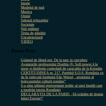
Istorie
Modelul de țară
Muzica
Opinii
Salonul refuzaților
Societate
Știri militare
Tema de gândire
Uncategorized
VIDEO
Recent Posts
Gulagul de lângă noi. De la tanc la curcubeu
Avatarurile profesorului Dughin (I). Soft power à la
russe și disidența controlată de caracatița de la Kremlin
CERTITUDINEA nr. 217. Partidul S.O.S. România va
da în judecată Institutul Elie Wiesel, „promotor al
holocaustului culturii române”
S-a stins ultimul reprezentant politic al unei familii care
a modelat istoria României
DECLARAȚIA DE LA PARIS: „Să scăpăm de tirania
falsei Europe!”