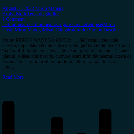
August 31, 2022
Miron Manega
Arhiva
Istorie
Tema de gândire
1 Comment
certitudinea.ro
certitudinea.ro
Grigore Ureche
Letopiseț
Miron
Costin
Miron Manega
Misail Călugărul
ortodox
Simion Dascălu
Autor: MIRON MANEGA MOTO: ”…Să înceapă osteneala
aceasta, după atâta véci de la discălecatul țărâlor cel dintăi de Traian
împăratul Râmului, cu câteva sute de ani peste mie trecute, să sparie
gândul. A lăsa iarăș nescris, cu mare ocară înfundat neamul acesta de
o seamă de scriitori, ieste inimii durére. Biruit-au gândul să mă
apucu…
Read More