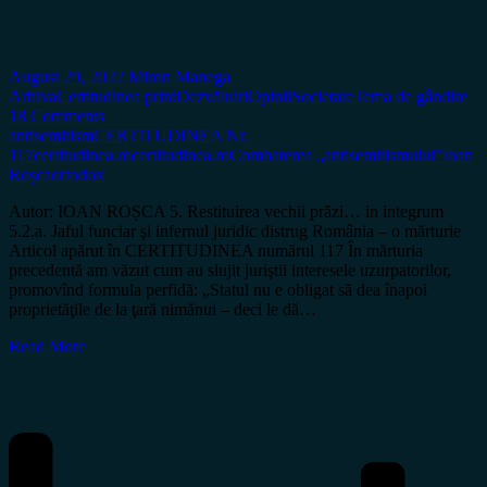
August 29, 2022
Miron Manega
Arhiva
Certitudinea print
Dezvăluiri
Opinii
Societate
Tema de gândire
18 Comments
antisemitism
CERTITUDINEA Nr.
117
certitudinea.ro
certitudinea.ro
Combaterea „antisemitismului”
Ioan
Roșca
ortodox
Autor: IOAN ROȘCA 5. Restituirea vechii prăzi… in integrum
5.2.a. Jaful funciar şi infernul juridic distrug România – o mărturie
Articol apărut în CERTITUDINEA numărul 117 În mărturia
precedentă am văzut cum au slujit juriştii interesele uzurpatorilor,
promovînd formula perfidă: „Statul nu e obligat să dea înapoi
proprietăţile de la ţară nimănui – deci le dă…
Read More