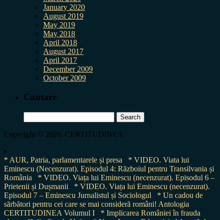
January 2020
August 2019
May 2019
May 2018
April 2018
August 2017
April 2017
December 2009
October 2009
Cautare
Search
for:
Copyright © 2026, CERTITUDINEA.
* AUR, Patria, parlamentarele și presa
* VIDEO. Viata lui
Eminescu (Necenzurat). Episodul 4: Războiul pentru Transilvania și
România
* VIDEO. Viața lui Eminescu (necenzurat). Episodul 6 –
Prietenii și Dușmanii
* VIDEO. Viața lui Eminescu (necenzurat).
Episodul 7 – Eminescu Jurnalistul și Sociologul
* Un cadou de
sărbători pentru cei care se mai consideră români! Antologia
CERTITUDINEA Volumul I
* Implicarea României în frauda