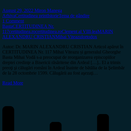
August 29, 2022
Miron Manega
Arhiva
Certitudinea print
Istorie
Tema de gândire
1 Comment
Basta
CERTITUDINEA Nr.
117
certitudinea.ro
certitudinea.ro
Clement al VIII-lea
MARIN
ALEXANDRU CRISTIAN
Mihai Viteazul
ortodox
Autor: Dr. MARIN ALEXANDRU CRISTIAN Articol apărut în
CERTITUDINEA Nr. 117 Mihai Viteazu și generalul Gheorghe
Basta Mihai Vodă s-a preocupat de reorganizarea episcopiilor
dreptei credinţe a Bisericii răsăritene din Ardeal […].. El a trimis
preoţi şi călugări români în Ardeal înainte de bătălia de la Şelimbăr
de la 28 octombrie 1599. Călugării au fost aşezaţi…
Read More