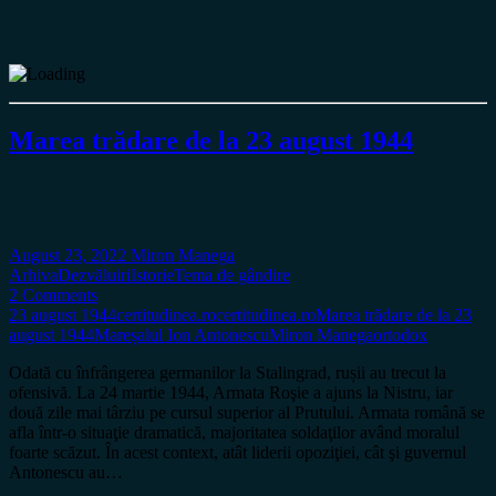
Marea trădare de la 23 august 1944
August 23, 2022
Miron Manega
Arhiva
Dezvăluiri
Istorie
Tema de gândire
2 Comments
23 august 1944
certitudinea.ro
certitudinea.ro
Marea trădare de la 23
august 1944
Mareșalul Ion Antonescu
Miron Manega
ortodox
Odată cu înfrângerea germanilor la Stalingrad, rușii au trecut la
ofensivă. La 24 martie 1944, Armata Roşie a ajuns la Nistru, iar
două zile mai târziu pe cursul superior al Prutului. Armata română se
afla într-o situaţie dramatică, majoritatea soldaţilor având moralul
foarte scăzut. În acest context, atât liderii opoziţiei, cât şi guvernul
Antonescu au…