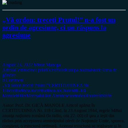
„Vă ordon: treceți Prutul!” n-a fost un
ordin de agresiune, ci un răspuns la
agresiune
August 23, 2022
Miron Manega
Arhiva
Certitudinea print
Dezvăluiri
Europa nostra
Istorie
Tema de
gândire
0 Comment
„Vă ordon treceți Prutul!”
CERTITUDINEA Nr.
118
certitudinea.ro
certitudinea.ro
Churchill
Gică
Manole
Hitler
Mareșalul Ion Antonescu
ortodox
Roosvelt
Stalin
Autor: Prof. Dr. GICĂ MANOLE Articol apărut în
CERTITUDINEA Nr. 118 Când, la 23 August 1944, regele Mihai
anunţa naţiunea română (la radio, ora 22. 00) că ţara a ieşit din
război prin acceptarea armistiţiului oferit de Naţiunile Unite, spunea,
conştient, o minciună ordinară. Aceeaşi minciună se regăseşte şi în