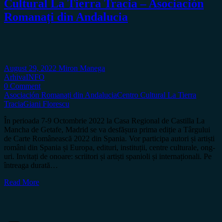
Cultural La Tierra Tracia – Asociación
Romanați din Andalucia
August 29, 2022
Miron Manega
Arhiva
INFO
0 Comment
Asociación Romanați din Andalucia
Centro Cultural La Tierra
Tracia
Giani Florescu
În perioada 7-9 Octombrie 2022 la Casa Regional de Castilla La
Mancha de Getafe, Madrid se va desfășura prima ediție a Târgului
de Carte Românească 2022 din Spania. Vor participa autori și artiști
români din Spania și Europa, edituri, instituții, centre culturale, ong-
uri. Invitați de onoare: scriitori și artiști spanioli și internaționali. Pe
întreaga durată…
Read More