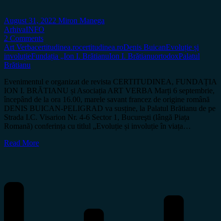
August 31, 2022
Miron Manega
Arhiva
INFO
2 Comments
Art Verba
certitudinea.ro
certitudinea.ro
Denis Buican
Evoluție și
involuție
Fundația „Ion I. Brătianu
Ion I. Brătianu
ortodox
Palatul
Brătianu
Evenimentul e organizat de revista CERTITUDINEA, FUNDAȚIA
ION I. BRĂTIANU și Asociația ART VERBA Marți 6 septembrie,
începând de la ora 16.00, marele savant francez de origine română
DENIS BUICAN-PELIGRAD va susține, la Palatul Brătianu de pe
Strada I.C. Visarion Nr. 4-6 Sector 1, Bucureşti (lângă Piața
Romană) conferința cu titlul „Evoluție și involuție în viața…
Read More