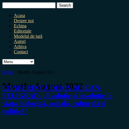
Search
for:
Acasa
Despre noi
Echipa
Editoriale
Modelul de țară
Autori
Arhiva
Contact
Home
/
Month:
August 2022
Month:
August 2022
CONFERINȚĂ DENIS BUICAN-
PELIGRAD: „Evoluție și involuție în
viața biologică, socială, culturală și
politică”