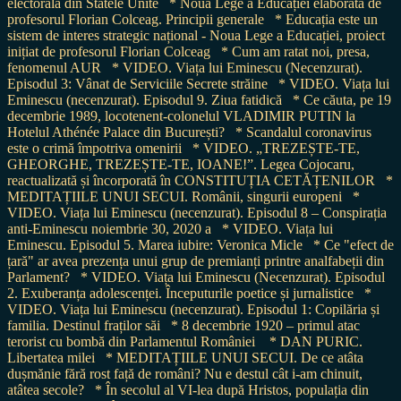
electorală din Statele Unite
* Noua Lege a Educației elaborată de
profesorul Florian Colceag. Principii generale
* Educația este un
sistem de interes strategic național - Noua Lege a Educației, proiect
inițiat de profesorul Florian Colceag
* Cum am ratat noi, presa,
fenomenul AUR
* VIDEO. Viața lui Eminescu (Necenzurat).
Episodul 3: Vânat de Serviciile Secrete străine
* VIDEO. Viața lui
Eminescu (necenzurat). Episodul 9. Ziua fatidică
* Ce căuta, pe 19
decembrie 1989, locotenent-colonelul VLADIMIR PUTIN la
Hotelul Athénée Palace din București?
* Scandalul coronavirus
este o crimă împotriva omenirii
* VIDEO. „TREZEȘTE-TE,
GHEORGHE, TREZEȘTE-TE, IOANE!”. Legea Cojocaru,
reactualizată și încorporată în CONSTITUȚIA CETĂȚENILOR
*
MEDITAȚIILE UNUI SECUI. Românii, singurii europeni
*
VIDEO. Viața lui Eminescu (necenzurat). Episodul 8 – Conspirația
anti-Eminescu noiembrie 30, 2020 a
* VIDEO. Viața lui
Eminescu. Episodul 5. Marea iubire: Veronica Micle
* Ce "efect de
țară" ar avea prezența unui grup de premianți printre analfabeții din
Parlament?
* VIDEO. Viața lui Eminescu (Necenzurat). Episodul
2. Exuberanța adolescenței. Începuturile poetice și jurnalistice
*
VIDEO. Viața lui Eminescu (necenzurat). Episodul 1: Copilăria și
familia. Destinul fraților săi
* 8 decembrie 1920 – primul atac
terorist cu bombă din Parlamentul României
* DAN PURIC.
Libertatea milei
* MEDITAȚIILE UNUI SECUI. De ce atâta
dușmănie fără rost față de români? Nu e destul cât i-am chinuit,
atâtea secole?
* În secolul al VI-lea după Hristos, populația din