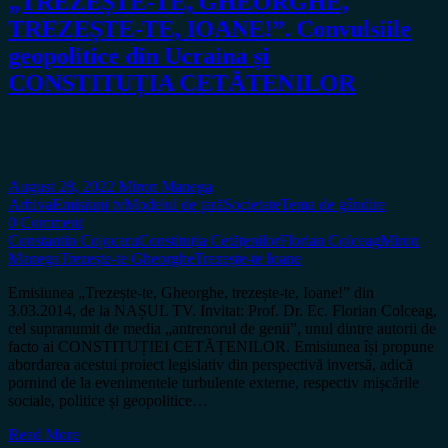
„TREZEȘTE-TE, GHEORGHE,
TREZEȘTE-TE, IOANE!”. Convulsiile
geopolitice din Ucraina și
CONSTITUȚIA CETĂTENILOR
August 28, 2022
Miron Manega
Arhiva
Emisiuni tv
Modelul de țară
Societate
Tema de gândire
0 Comment
Constantin Cojocaru
Constituția Cetățenilor
Florian Colceag
Miron
Manega
Trezește-te Gheorghe
Trezește-te Ioane
Emisiunea „Trezește-te, Gheorghe, trezește-te, Ioane!” din
3.03.2014, de la NAȘUL TV. Invitat: Prof. Dr. Ec. Florian Colceag,
cel supranumit de media „antrenorul de genii”, unul dintre autorii de
facto ai CONSTITUȚIEI CETĂȚENILOR. Emisiunea își propune
abordarea acestui proiect legislativ din perspectivă inversă, adică
pornind de la evenimentele turbulente externe, respectiv mișcările
sociale, politice și geopolitice…
Read More