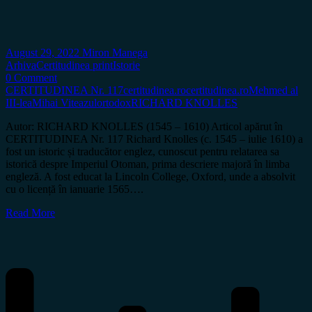
August 29, 2022
Miron Manega
Arhiva
Certitudinea print
Istorie
0 Comment
CERTITUDINEA Nr. 117
certitudinea.ro
certitudinea.ro
Mehmed al
III-lea
Mihai Viteazul
ortodox
RICHARD KNOLLES
Autor: RICHARD KNOLLES (1545 – 1610) Articol apărut în
CERTITUDINEA Nr. 117 Richard Knolles (c. 1545 – iulie 1610) a
fost un istoric și traducător englez, cunoscut pentru relatarea sa
istorică despre Imperiul Otoman, prima descriere majoră în limba
engleză. A fost educat la Lincoln College, Oxford, unde a absolvit
cu o licență în ianuarie 1565….
Read More