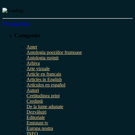
Previous Posts
Categories
Antet
Antologia poeziilor frumoase
Antologia rușinii
Arhiva
Arte vizuale
Article en français
Articles in English
Artículos en español
Autori
Certitudinea print
Credință
De la lume adunate
Dezvăluiri
Editoriale
Emisiuni tv
Europa nostra
INFO