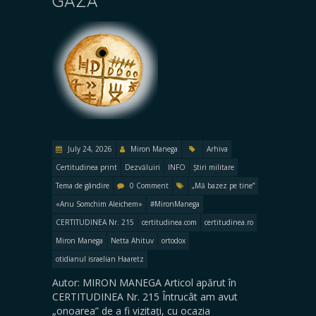
GAZA
July 24, 2026
Miron Manega
Arhiva
Certitudinea print
Dezvăluiri
INFO
Știri militare
Tema de gândire
0 Comment
„Mă bazez pe tine”
«Anu Somchim Aleichem»
#MironManega
CERTITUDINEA Nr. 215
certitudinea.com
certitudinea.ro
Miron Manega
Netta Ahituv
ortodox
otidianul israelian Haaretz
Autor: MIRON MANEGA Articol apărut în
CERTITUDINEA Nr. 215 Întrucât am avut
„onoarea” de a fi vizitați, cu ocazia