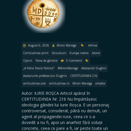
August 6, 2026
Miron Manega
Arhiva
Certitudinea print
Dezvăluiri
Europa nostra
Istorie
Opinii
Tema de gândire
0 Comment
„A Patra Teorie Politică”
#MironManega
Aleksandr Dughin
Avatarurile profesorului Dughin
CERTITUDINEA 216
certitudinea.com
certitudinea.ro
Miron Manega
ortodox
Autor: IURIE ROȘCA Articol apărut în
CERTITUDINEA Nr. 216 Nu împărtășesc
ideologia gândirii lui Iurie Roșca. E un personaj
controversat, considerat, până nu demult, un
agent al propagandei ruse, ceea ce s-a
dovedit a nu fi, apoi un anarhist fără soluții
concrete, ceea ce pare a fi, iar peste toate un