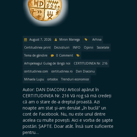
August 7, 2026
Miron Manega
Arhiva
Certitudinea print
Dezvăluiri
INFO
Opinii
Societate
Tema de gândire
0 Comment
Arhipeleagul Gulag de lângă noi
CERTITUDINEA Nr. 216
certitudinea.com
certitudinea.ro
Dan Diaconu
Mihaela Lupu
ortodox
Trenduri economice
Autor: DAN DIACONU Articol apărut în
CERTITUDINEA Nr. 216 Vă rog să mă credeți
că am o stare de-a dreptul proastă. Azi
noapte am stat și-am derulat „în buclă” un
cont de Facebook. Nu, nu este unul dintre
acelea cu multe povești. Aici e vorba de șapte
postări. ȘAPTE. Doar atât. Însă sunt suficiente
pentru…