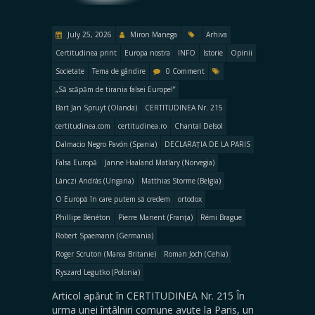
July 25, 2026
Miron Manega
Arhiva
Certitudinea print
Europa nostra
INFO
Istorie
Opinii
Societate
Tema de gândire
0 Comment
„Să scăpăm de tirania falsei Europe!”
Bart Jan Spruyt (Olanda)
CERTITUDINEA Nr. 215
certitudinea.com
certitudinea.ro
Chantal Delsol
Dalmacio Negro Pavón (Spania)
DECLARAȚIA DE LA PARIS
Falsa Europă
Janne Haaland Matlary (Norvegia)
Lánczi András (Ungaria)
Matthias Storme (Belgia)
O Europă în care putem să credem
ortodox
Phillipe Bénéton
Pierre Manent (Franţa)
Rémi Brague
Robert Spaemann (Germania)
Roger Scruton (Marea Britanie)
Roman Joch (Cehia)
Ryszard Legutko (Polonia)
Articol apărut în CERTITUDINEA Nr. 215 În
urma unei întâlniri comune avute la Paris, un