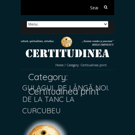
Search
for:
Home
/
Category:
Certitudinea print
Category:
GULAGUL DE LÂNGĂ NOI.
Certitudinea print
DE LA TANC LA
CURCUBEU