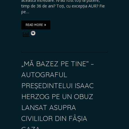
această întrebare. N-au fost toți la putere,
timp de 36 de ani? Toți, cu excepția AUR? Fie
pe…
READ MORE
„MĂ BAZEZ PE TINE” –
AUTOGRAFUL
PREȘEDINTELUI ISAAC
HERZOG PE UN OBUZ
LANSAT ASUPRA
CIVILILOR DIN FÂȘIA