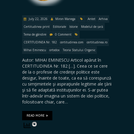
July 22, 2026
Miron Manega
Antet
Arhiva
Certitudinea print
Editoriale
Istorie
Modelul de țară
Tema de gândire
0 Comment
CERTITUDINEA Nr. 182
certitudinea.com
certitudinea.ro
Mihai Eminescu
ortodox
Teoria Statului Organic
Autor: MIHAI EMINESCU Articol apărut în
CERTITUDINEA Nr. 182 […]. Ceea ce se cere
de la o profesie de credinţe politice este
desigur, înainte de toate, ca ea să corespunză
cu simţimintele şi aspiraţiunile legitime ale ţării
şi să fie adaptată instituţiunilor ei. S-ar putea
într-adevăr imagina un sistem de idei politice,
folositoare chiar, care…
READ MORE