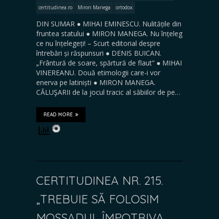
certitudinea.ro
Miron Manega
ortodox
DIN SUMAR ● MIHAI EMINESCU. Nulitățile din
fruntea statului ● MIRON MANEGA. Nu înțeleg
ce nu înțelegeți! – Scurt editorial despre
întrebări și răspunsuri ● DENIS BUICAN.
„Frântură de soare, spărtură de flaut” ● MIHAI
VINEREANU. Două etimologii care-i vor
enerva pe latiniști ● MIRON MANEGA.
CĂLUŞARII de la jocul tracic al săbiilor de pe…
READ MORE
CERTITUDINEA NR. 215.
„TREBUIE SĂ FOLOSIM
MOSSADUL ÎMPOTRIVA