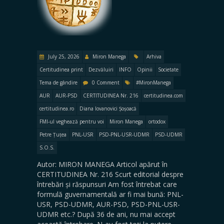
July 25, 2026
Miron Manega
Arhiva
Certitudinea print
Dezvăluiri
INFO
Opinii
Societate
Tema de gândire
0 Comment
#MironManega
AUR
AUR-PSD
CERTITUDINEA Nr. 216
certitudinea.com
certitudinea.ro
Diana Iovanovici Șoșoacă
FMI-ul veghează pentru voi
Miron Manega
ortodox
Petre Țuțea
PNL-USR
PSD-PNL-USR-UDMR
PSD-UDMR
S.O.S.
Autor: MIRON MANEGA Articol apărut în
CERTITUDINEA Nr. 216 Scurt editorial despre
întrebări și răspunsuri Am fost întrebat care
formulă guvernamentală ar fi mai bună: PNL-
USR, PSD-UDMR, AUR-PSD, PSD-PNL-USR-
UDMR etc.? După 36 de ani, nu mai accept