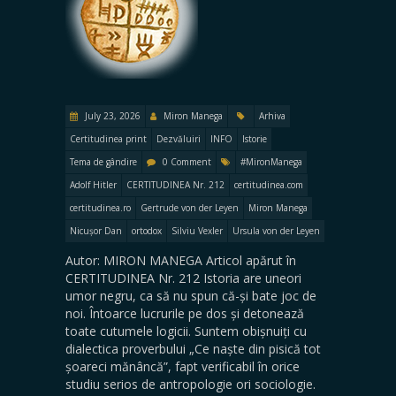
July 23, 2026
Miron Manega
Arhiva
Certitudinea print
Dezvăluiri
INFO
Istorie
Tema de gândire
0 Comment
#MironManega
Adolf Hitler
CERTITUDINEA Nr. 212
certitudinea.com
certitudinea.ro
Gertrude von der Leyen
Miron Manega
Nicușor Dan
ortodox
Silviu Vexler
Ursula von der Leyen
Autor: MIRON MANEGA Articol apărut în
CERTITUDINEA Nr. 212 Istoria are uneori
umor negru, ca să nu spun că-și bate joc de
noi. Întoarce lucrurile pe dos și detonează
toate cutumele logicii. Suntem obișnuiți cu
dialectica proverbului „Ce naște din pisică tot
șoareci mănâncă”, fapt verificabil în orice
studiu serios de antropologie ori sociologie.