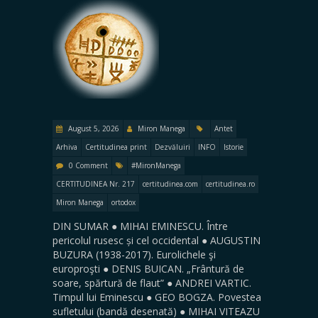
August 5, 2026
Miron Manega
Antet
Arhiva
Certitudinea print
Dezvăluiri
INFO
Istorie
0 Comment
#MironManega
CERTITUDINEA Nr. 217
certitudinea.com
certitudinea.ro
Miron Manega
ortodox
DIN SUMAR ● MIHAI EMINESCU. Între
pericolul rusesc și cel occidental ● AUGUSTIN
BUZURA (1938-2017). Eurolichele şi
europroşti ● DENIS BUICAN. „Frântură de
soare, spărtură de flaut” ● ANDREI VARTIC.
Timpul lui Eminescu ● GEO BOGZA. Povestea
sufletului (bandă desenată) ● MIHAI VITEAZU