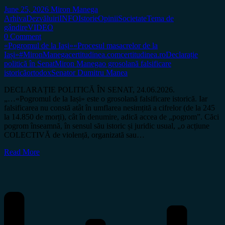
June 25, 2026
Miron Manega
Arhiva
Dezvăluiri
INFO
Istorie
Opinii
Societate
Tema de
gândire
VIDEO
0 Comment
«Pogromul de la Iași»
«Procesul masacrelor de la
Iași»
#MironManega
certitudinea.com
certitudinea.ro
Declarație
politică în Senat
Miron Manega
o grosolană falsificare
istorică
ortodox
Senator Dumitru Manea
DECLARAȚIE POLITICĂ ÎN SENAT, 24.06.2026.
„…«Pogromul de la Iași» este o grosolană falsificare istorică. Iar
falsificarea nu constă atât în umflarea nesimțită a cifrelor (de la 245
la 14.850 de morți), cât în denumire, adică accea de „pogrom”. Căci
pogrom înseamnă, în sensul său istoric și juridic usual, „o acțiune
COLECTIVĂ de violență, organizată sau…
Read More