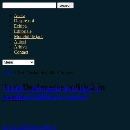
Search
for:
Acasa
Despre noi
Echipa
Editoriale
Modelul de țară
Autori
Arhiva
Contact
Home
/
Tag:
Declarație politică în Senat
Tag:
Declarație politică în
VIDEO. „Pogromul de la Iași”, o
Senat
grosolană falsificare istorică
July 12, 2026
Miron Manega