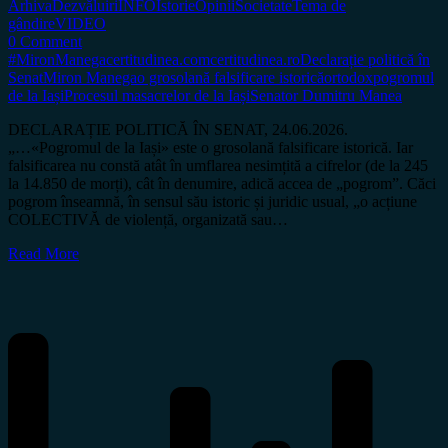
Arhiva
Dezvăluiri
INFO
Istorie
Opinii
Societate
Tema de
gândire
VIDEO
0 Comment
#MironManega
certitudinea.com
certitudinea.ro
Declarație politică în
Senat
Miron Manega
o grosolană falsificare istorică
ortodox
pogromul
de la Iași
Procesul masacrelor de la Iași
Senator Dumitru Manea
DECLARAȚIE POLITICĂ ÎN SENAT, 24.06.2026.
„…«Pogromul de la Iași» este o grosolană falsificare istorică. Iar
falsificarea nu constă atât în umflarea nesimțită a cifrelor (de la 245
la 14.850 de morți), cât în denumire, adică accea de „pogrom”. Căci
pogrom înseamnă, în sensul său istoric și juridic usual, „o acțiune
COLECTIVĂ de violență, organizată sau…
Read More