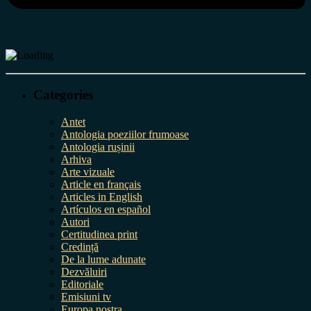
Categories
Antet
Antologia poeziilor frumoase
Antologia rușinii
Arhiva
Arte vizuale
Article en français
Articles in English
Artículos en español
Autori
Certitudinea print
Credință
De la lume adunate
Dezvăluiri
Editoriale
Emisiuni tv
Europa nostra