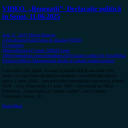
VIDEO. „Renegații”- Declarație politică
în Senat, 11.06.2025
June 11, 2025
Miron Manega
Arhiva
Istorie
Opinii
Tema de gândire
VIDEO
0 Comment
#MironManega
15 iunie 1889
28 iunie
1883
certitudinea.com
certitudinea.ro
Declarație politică în Senat
Mihai
Eminescu
Miron Manega
omul deplin al culturii române
ortodox
Luna iunie este, poate, cea mai încărcată lună îLuna iunie este,
poate, cea mai încărcată lună în momente cu semnificații istorice
grave: 1 iunie 1946 – ziua executării mareșalului Antonescu, 4 iunie
1920 – Ziua Trianonului,15 iunie 1889 – data morții lui Mihai
Eminescu, „omul deplin al culturii române”, cum îl numea
Constantin Noica, 28…
Read More