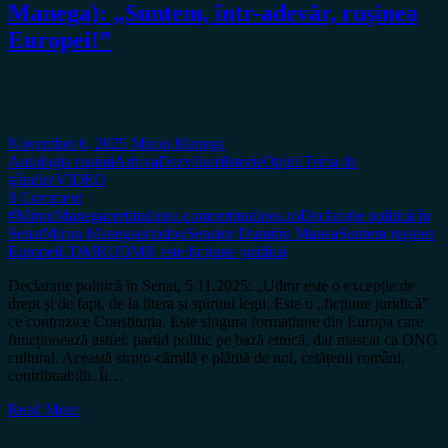
Manega): „Suntem, într-adevăr, rușinea
Europei!”
November 6, 2025
Miron Manega
Antologia rușinii
Arhiva
Dezvăluiri
Istorie
Opinii
Tema de
gândire
VIDEO
0 Comment
#MironManega
certitudinea.com
certitudinea.ro
Declarație politică în
Senat
Miron Manega
ortodox
Senator Dumitru Manea
Suntem rușinea
Europei
UDMR
UDMR este ficțiune juridică
Declarație politică în Senat, 5.11.2025: „Udmr este o excepție de
drept și de fapt, de la litera și spiritul legii. Este o „ficțiune juridică”
ce contrazice Constituția. Este singura formațiune din Europa care
funcționează astfel: partid politic pe bază etnică, dar mascat ca ONG
cultural. Această struțo-cămilă e plătită de noi, cetățenii români,
contribuabilii. Îi…
Read More