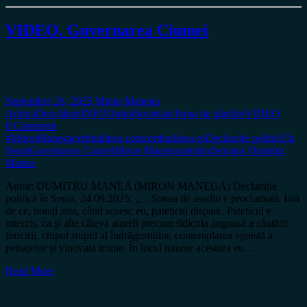
VIDEO. Guvernarea Ciumei
September 26, 2025
Miron Manega
Arhiva
Dezvăluiri
INFO
Opinii
Societate
Tema de gândire
VIDEO
0 Comment
#MironManega
certitudinea.com
certitudinea.ro
Declarație politică în
Senat
Guvernarea Ciumei
Miron Manega
ortodox
Senator Dumitru
Manea
Autor: DUMITRU MANEA (MIRON MANEGA) Declarație
politică în Senat, 24.09.2025: „…Starea de asediu e proclamată. Iată
de ce, notați asta, când sosesc eu, pateticul dispare. Pateticul e
interzis, ca şi alte câteva aiureli precum ridicola angoasă a căutării
fericirii, chipul stupid al îndrăgostiților, contemplarea egoistă a
peisajelor şi vinovata ironie. În locul tuturor acestora eu…
Read More