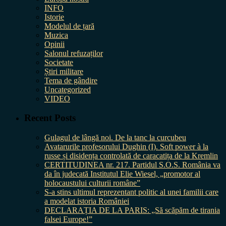
INFO
Istorie
Modelul de țară
Muzica
Opinii
Salonul refuzaților
Societate
Știri militare
Tema de gândire
Uncategorized
VIDEO
Recent Posts
Gulagul de lângă noi. De la tanc la curcubeu
Avatarurile profesorului Dughin (I). Soft power à la
russe și disidența controlată de caracatița de la Kremlin
CERTITUDINEA nr. 217. Partidul S.O.S. România va
da în judecată Institutul Elie Wiesel, „promotor al
holocaustului culturii române”
S-a stins ultimul reprezentant politic al unei familii care
a modelat istoria României
DECLARAȚIA DE LA PARIS: „Să scăpăm de tirania
falsei Europe!”