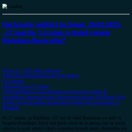
Declarație politică în Senat, 26.03.2025.
„27 martie, Ucraina și statul comun
România-Basarabia”
March 31, 2025
Miron Manega
Arhiva
Dezvăluiri
Modelul de țară
VIDEO
0 Comment
#MironManega
27 Martie
1918
certitudinea.com
certitudinea.ro
Declarație politică în
Senat
Miron Manega
Nicolae Dabija
ortodox
Sfatul Țării
Sfatul Țării
2
statul comun România-Basarabia
Ucraina
Unirea Basarabiei cu
România
Pe 27 martie, se împlinesc 107 ani de când Basarabia s-a unit cu
Regatul României. Dacă mai țineți minte de la istoria care se preda
cândva în școli, atunci când s-a produs această unire, Basarabia era