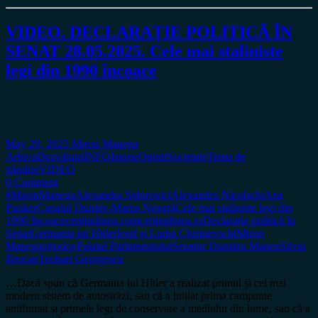
VIDEO. DECLARAȚIE POLITICĂ ÎN
SENAT 28.05.2025. Cele mai staliniste
legi din 1990 încoace
May 29, 2025
Miron Manega
Arhiva
Dezvăluiri
INFO
Istorie
Opinii
Societate
Tema de
gândire
VIDEO
0 Comment
#MironManega
Alexandra Sidorovici
Alexandru Nicolschi
Ana
Pauker
Canalul Dunăre-Marea Neagră
Cele mai staliniste legi din
1990 încoace
certitudinea.com
certitudinea.ro
Declarație politică în
Senat
Germania lui Hitler
Iosif și Liuba Chişinevschi
Miron
Manega
ortodox
Palatul Parlamentului
Senator Dumitru Manea
Silviu
Brucan
Teohari Georgescu
…Dacă spun că Germania lui Hitler a realizat primul și cel mai
modern sistem de autostrăzi, sau că a inițiat prima campanie
antifumat și primele legi de conservare a mediului din lume, sau că a