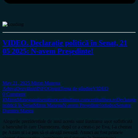
VIDEO. Declarație politică în Senat, 21
05 2025: N-avem Președinte!
May 21, 2025
Miron Manega
Arhiva
Dezvăluiri
INFO
Opinii
Tema de gândire
VIDEO
0 Comment
#MironManega
antisemitism
certitudinea.com
certitudinea.ro
Declarație
politică în Senat
Miron Manega
N-avem Președinte!
ortodox
Senator
Dumitru Manea
Alegerile prezidențiale de anul acesta sunt ilustrarea ușor sofisticată
a bancului în care Dumnezeu, după ce a creat-o pe Eva, l-a chemat
pe Adam și l-a pus să-și aleagă nevastă. Atunci au fost primele
alegeri democratice. (urmărește mai departe în înregistrare)