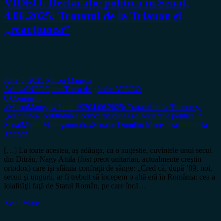
VIDEO. Declarație politică în Senat,
4.06.2025: Tratatul de la Trianon și
„reacțiunea”
June 5, 2025
Miron Manega
Arhiva
INFO
Opinii
Tema de gândire
VIDEO
0 Comment
#MironManega
4 Iunie 1920
4.06.2025: Tratatul de la Trianon și
„reacțiunea”
certitudinea.com
certitudinea.ro
Declarație politică în
Senat
Miron Manega
ortodox
Senator Dumitru Manea
Tratatul de la
Trianon
[…] La toate acestea, aș adăuga, ca o sugestie, cuvintele unui secui
din Ditrău, Nagy Attila (fost preot unitarian, actualmente creștin
ortodox) care își sfătuia confrații de sânge: „Cred că, după ’89, noi,
secuii şi ungurii, ar fi trebuit să începem o altă eră în România: cea a
loialităţii faţă de Statul Român, pe care încă…
Read More