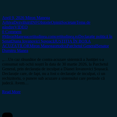
April 9, 2026
Miron Manega
Arhiva
Dezvăluiri
INFO
Istorie
Opinii
Societate
Tema de
gândire
VIDEO
0 Comment
#MironManega
certitudinea.com
certitudinea.ro
Declarație politică în
Senat
Diana Iovanovici Șoșoacă
JUSTIȚIA ÎN BOXA
ACUZAȚILOR
Miron Manega
ortodox
Parchetul General
Senator
Dumitru Manea
„…Un caz răsunător de contra-acuzare sistemică a Justiției s-a
consumat sub ochii noștri în data de 30 martie 2026, la Parchetul
General, prin declarația de inculpat a Dianei Iovanovici Șoșoacă.
Declarație care, de fapt, nu a fost o declarație de inculpat, ci un
rechizitoriu, o punere sub acuzare a sistemului care pretinde că
judecă. Avem…
Read More