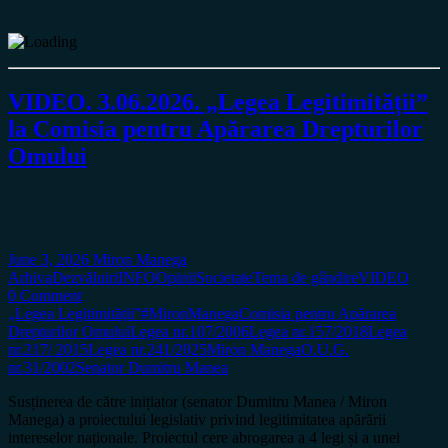
VIDEO. 3.06.2026. „Legea Legitimității”
la Comisia pentru Apărarea Drepturilor
Omului
June 3, 2026
Miron Manega
Arhiva
Dezvăluiri
INFO
Opinii
Societate
Tema de gândire
VIDEO
0 Comment
„Legea Legitimității”
#MironManega
Comisia pentru Apărarea
Drepturilor Omului
Legea nr.107/2006
Legea nr.157/2018
Legea
nr.217/ 2015
Legea nr.241/2025
Miron Manega
O.U.G.
nr.31/2002
Senator Dumitru Manea
Susținerea de către inițiator (senator Dumitru Manea / Miron
Manega) a proiectului legislativ privind legitimitatea apărării
intereselor naționale. Proiectul cere abrogarea a 4 legi și a unei