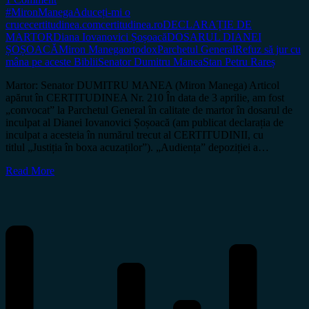
#MironManega
Aduceți-mi o
cruce
certitudinea.com
certitudinea.ro
DECLARAȚIE DE
MARTOR
Diana Iovanovici Șoșoacă
DOSARUL DIANEI
ȘOȘOACĂ
Miron Manega
ortodox
Parchetul General
Refuz să jur cu
mâna pe aceste Biblii
Senator Dumitru Manea
Stan Petru Rareș
Martor: Senator DUMITRU MANEA (Miron Manega) Articol
apărut în CERTITUDINEA Nr. 210 În data de 3 aprilie, am fost
„convocat” la Parchetul General în calitate de martor în dosarul de
inculpat al Dianei Iovanovici Șoșoacă (am publicat declarația de
inculpat a acesteia în numărul trecut al CERTITUDINII, cu
titlul „Justiția în boxa acuzaților”). „Audiența” depoziției a…
Read More