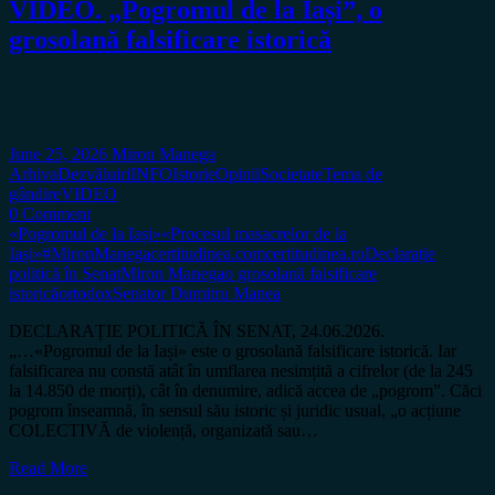
VIDEO. „Pogromul de la Iași”, o
grosolană falsificare istorică
June 25, 2026
Miron Manega
Arhiva
Dezvăluiri
INFO
Istorie
Opinii
Societate
Tema de
gândire
VIDEO
0 Comment
«Pogromul de la Iași»
«Procesul masacrelor de la
Iași»
#MironManega
certitudinea.com
certitudinea.ro
Declarație
politică în Senat
Miron Manega
o grosolană falsificare
istorică
ortodox
Senator Dumitru Manea
DECLARAȚIE POLITICĂ ÎN SENAT, 24.06.2026.
„…«Pogromul de la Iași» este o grosolană falsificare istorică. Iar
falsificarea nu constă atât în umflarea nesimțită a cifrelor (de la 245
la 14.850 de morți), cât în denumire, adică accea de „pogrom”. Căci
pogrom înseamnă, în sensul său istoric și juridic usual, „o acțiune
COLECTIVĂ de violență, organizată sau…
Read More