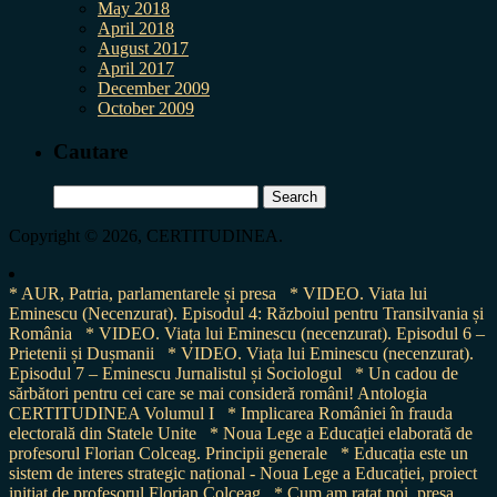
May 2018
April 2018
August 2017
April 2017
December 2009
October 2009
Cautare
Search
for:
Copyright © 2026, CERTITUDINEA.
* AUR, Patria, parlamentarele și presa
* VIDEO. Viata lui
Eminescu (Necenzurat). Episodul 4: Războiul pentru Transilvania și
România
* VIDEO. Viața lui Eminescu (necenzurat). Episodul 6 –
Prietenii și Dușmanii
* VIDEO. Viața lui Eminescu (necenzurat).
Episodul 7 – Eminescu Jurnalistul și Sociologul
* Un cadou de
sărbători pentru cei care se mai consideră români! Antologia
CERTITUDINEA Volumul I
* Implicarea României în frauda
electorală din Statele Unite
* Noua Lege a Educației elaborată de
profesorul Florian Colceag. Principii generale
* Educația este un
sistem de interes strategic național - Noua Lege a Educației, proiect
inițiat de profesorul Florian Colceag
* Cum am ratat noi, presa,