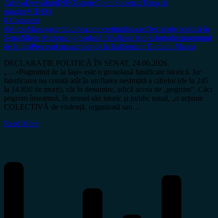
Arhiva
Dezvăluiri
INFO
Istorie
Opinii
Societate
Tema de
gândire
VIDEO
0 Comment
#MironManega
certitudinea.com
certitudinea.ro
Declarație politică în
Senat
Miron Manega
o grosolană falsificare istorică
ortodox
pogromul
de la Iași
Procesul masacrelor de la Iași
Senator Dumitru Manea
DECLARAȚIE POLITICĂ ÎN SENAT, 24.06.2026.
„…«Pogromul de la Iași» este o grosolană falsificare istorică. Iar
falsificarea nu constă atât în umflarea nesimțită a cifrelor (de la 245
la 14.850 de morți), cât în denumire, adică accea de „pogrom”. Căci
pogrom înseamnă, în sensul său istoric și juridic usual, „o acțiune
COLECTIVĂ de violență, organizată sau…
Read More