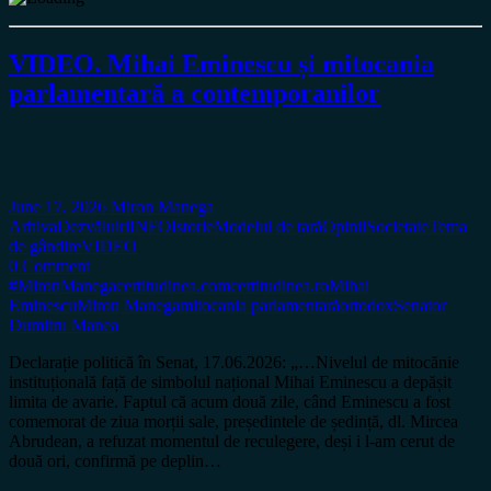
VIDEO. Mihai Eminescu și mitocania
parlamentară a contemporanilor
June 17, 2026
Miron Manega
Arhiva
Dezvăluiri
INFO
Istorie
Modelul de țară
Opinii
Societate
Tema
de gândire
VIDEO
0 Comment
#MironManega
certitudinea.com
certitudinea.ro
Mihai
Eminescu
Miron Manega
mitocania parlamentară
ortodox
Senator
Dumitru Manea
Declarație politică în Senat, 17.06.2026: „…Nivelul de mitocănie
instituțională față de simbolul național Mihai Eminescu a depășit
limita de avarie. Faptul că acum două zile, când Eminescu a fost
comemorat de ziua morții sale, președintele de ședință, dl. Mircea
Abrudean, a refuzat momentul de reculegere, deși i l-am cerut de
două ori, confirmă pe deplin…