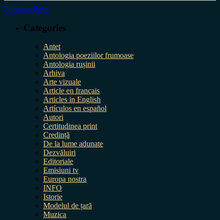
Previous Posts
Categories
Antet
Antologia poeziilor frumoase
Antologia rușinii
Arhiva
Arte vizuale
Article en français
Articles in English
Artículos en español
Autori
Certitudinea print
Credință
De la lume adunate
Dezvăluiri
Editoriale
Emisiuni tv
Europa nostra
INFO
Istorie
Modelul de țară
Muzica