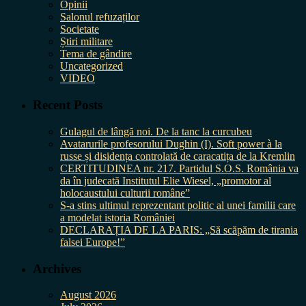
Opinii
Salonul refuzaților
Societate
Știri militare
Tema de gândire
Uncategorized
VIDEO
Recent Posts
Gulagul de lângă noi. De la tanc la curcubeu
Avatarurile profesorului Dughin (I). Soft power à la
russe și disidența controlată de caracatița de la Kremlin
CERTITUDINEA nr. 217. Partidul S.O.S. România va
da în judecată Institutul Elie Wiesel, „promotor al
holocaustului culturii române”
S-a stins ultimul reprezentant politic al unei familii care
a modelat istoria României
DECLARAȚIA DE LA PARIS: „Să scăpăm de tirania
falsei Europe!”
Archives
August 2026