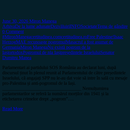
June 30, 2026
Miron Manega
Arhiva
De la lume adunate
Dezvăluiri
INFO
Societate
Tema de gândire
0 Comment
#MironManega
certitudinea.com
certitudinea.ro
Free Palestine!
Isaac
Herzog
MAE recunoaște pogromul
Masacrul a fost asumat de
Germania
Miron Manega
Nu există pogrom de la
Iași
ortodox
Pogromul de nla Iași
președintele Israelului
Senator
Dumitru Manea
Parlamentari ai partidului SOS România au declarat luni, după
discursul ținut în plenul reunit al Parlamentului de către președintele
Israelului, că angajați SPP nu le-au dat voie să intre în sală cu mesaje
pro-Palestina și anti-pogromul de la Iași.
__________________________________ Nemulțumirea
parlamentarilor se referă la numărul morților din 1941 și la
etichetarea crimelor drept „pogrom”….
Read More