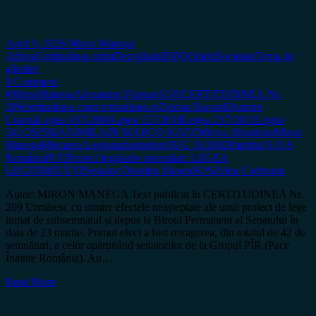
April 9, 2026
Miron Manega
Arhiva
Certitudinea print
Dezvăluiri
INFO
Opinii
Societate
Tema de
gândire
0 Comment
#MironManega
Alexandru Florian
AUR
CERTITUDINEA Nr.
209
certitudinea.com
certitudinea.ro
Dorina Barcari
Dumitru
Coarnă
Legea 107/2006
Legea 157/2018
Legea 217/2015
Legea
241/2025
MAXIMILAIN MARCO KATZ
Mircea Abrudean
Miron
Manega
Mișcarea Legionară
ortodox
OUG 31/2002
Partidul S.O.S
România
POT
Proiect legislativ incendiar: LEGEA
LEGITIMITĂȚII
Senator Dumitru Manea
SOS
Zelea Codreanu
Autor: MIRON MANEGA Text publicat în CERTITUDINEA Nr.
209 Urmăresc cu uimire efectele neașteptate ale unui proiect de lege
inițiat de subsemnatul și depus la Biroul Permanent al Senatului în
data de 23 martie. Primul efect a fost retragerea, din totalul de 42 de
semnături, a celor aparținând senatorilor de la Grupul PÎR (Pace
Înainte România). Au…
Read More