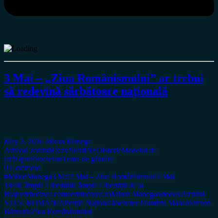
3 Mai – „Ziua Românismului” ar trebui
să redevină sărbătoare națională
May 3, 2026
Miron Manega
Arhiva
Credință
Dezvăluiri
INFO
Istorie
Modelul de
țară
Opinii
Societate
Tema de gândire
0 Comment
#MironManega
3 Mai
3 Mai – Ziua Românismului
3 Mai
1848
Câmpia Libertății
Câmpia Libertății de la
Blaj
certitudinea.com
certitudinea.ro
Miron Manega
ortodox
Partidul
S.O.S. ROMÂNIA
Petiția Națională
Senator Dumitru Manea
Simion
Bărnuțiu
Ziua Românismului