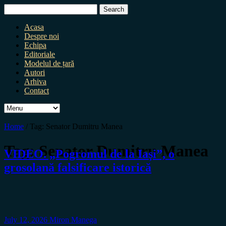
Search
for:
Acasa
Despre noi
Echipa
Editoriale
Modelul de țară
Autori
Arhiva
Contact
Home
/
Tag:
Senator Dumitru Manea
Tag:
Senator Dumitru Manea
VIDEO. „Pogromul de la Iași”, o
grosolană falsificare istorică
July 12, 2026
Miron Manega