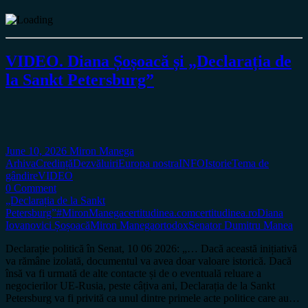
VIDEO. Diana Șoșoacă și „Declarația de
la Sankt Petersburg”
June 10, 2026
Miron Manega
Arhiva
Credință
Dezvăluiri
Europa nostra
INFO
Istorie
Tema de
gândire
VIDEO
0 Comment
„Declarația de la Sankt
Petersburg”
#MironManega
certitudinea.com
certitudinea.ro
Diana
Iovanovici Șoșoacă
Miron Manega
ortodox
Senator Dumitru Manea
Declarație politică în Senat, 10 06 2026: „… Dacă această inițiativă
va rămâne izolată, documentul va avea doar valoare istorică. Dacă
însă va fi urmată de alte contacte și de o eventuală reluare a
negocierilor UE-Rusia, peste câțiva ani, Declarația de la Sankt
Petersburg va fi privită ca unul dintre primele acte politice care au…