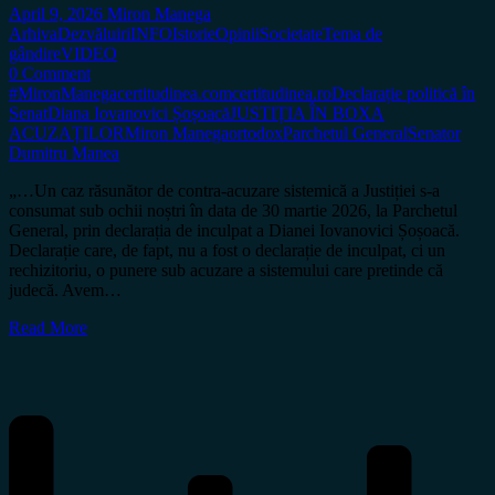
April 9, 2026
Miron Manega
Arhiva
Dezvăluiri
INFO
Istorie
Opinii
Societate
Tema de
gândire
VIDEO
0 Comment
#MironManega
certitudinea.com
certitudinea.ro
Declarație politică în
Senat
Diana Iovanovici Șoșoacă
JUSTIȚIA ÎN BOXA
ACUZAȚILOR
Miron Manega
ortodox
Parchetul General
Senator
Dumitru Manea
„…Un caz răsunător de contra-acuzare sistemică a Justiției s-a
consumat sub ochii noștri în data de 30 martie 2026, la Parchetul
General, prin declarația de inculpat a Dianei Iovanovici Șoșoacă.
Declarație care, de fapt, nu a fost o declarație de inculpat, ci un
rechizitoriu, o punere sub acuzare a sistemului care pretinde că
judecă. Avem…
Read More