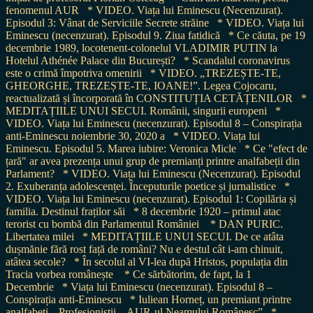
fenomenul AUR
* VIDEO. Viața lui Eminescu (Necenzurat).
Episodul 3: Vânat de Serviciile Secrete străine
* VIDEO. Viața lui
Eminescu (necenzurat). Episodul 9. Ziua fatidică
* Ce căuta, pe 19
decembrie 1989, locotenent-colonelul VLADIMIR PUTIN la
Hotelul Athénée Palace din București?
* Scandalul coronavirus
este o crimă împotriva omenirii
* VIDEO. „TREZEȘTE-TE,
GHEORGHE, TREZEȘTE-TE, IOANE!”. Legea Cojocaru,
reactualizată și încorporată în CONSTITUȚIA CETĂȚENILOR
*
MEDITAȚIILE UNUI SECUI. Românii, singurii europeni
*
VIDEO. Viața lui Eminescu (necenzurat). Episodul 8 – Conspirația
anti-Eminescu noiembrie 30, 2020 a
* VIDEO. Viața lui
Eminescu. Episodul 5. Marea iubire: Veronica Micle
* Ce "efect de
țară" ar avea prezența unui grup de premianți printre analfabeții din
Parlament?
* VIDEO. Viața lui Eminescu (Necenzurat). Episodul
2. Exuberanța adolescenței. Începuturile poetice și jurnalistice
*
VIDEO. Viața lui Eminescu (necenzurat). Episodul 1: Copilăria și
familia. Destinul fraților săi
* 8 decembrie 1920 – primul atac
terorist cu bombă din Parlamentul României
* DAN PURIC.
Libertatea milei
* MEDITAȚIILE UNUI SECUI. De ce atâta
dușmănie fără rost față de români? Nu e destul cât i-am chinuit,
atâtea secole?
* În secolul al VI-lea după Hristos, populația din
Tracia vorbea românește
* Ce sărbătorim, de fapt, la 1
Decembrie
* Viața lui Eminescu (necenzurat). Episodul 8 –
Conspirația anti-Eminescu
* Iuliean Horneț, un premiant printre
analfabeți. „Profesioniștii – AUR-ul Neamului Românesc”
*