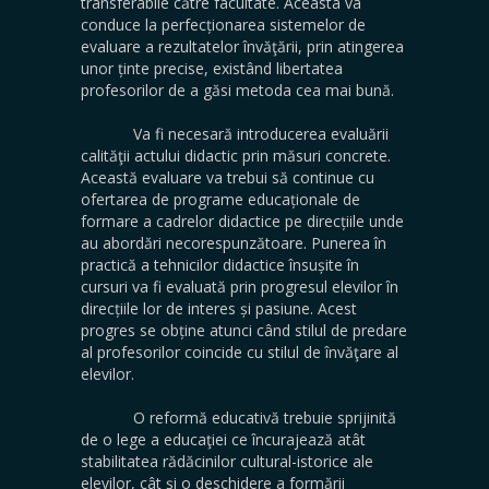
transferabile către facultate. Aceasta va
conduce la perfecționarea sistemelor de
evaluare a rezultatelor învăţării, prin atingerea
unor ținte precise, existând libertatea
profesorilor de a găsi metoda cea mai bună.
Va fi necesară introducerea evaluării
calităţii actului didactic prin măsuri concrete.
Această evaluare va trebui să continue cu
ofertarea de programe educaționale de
formare a cadrelor didactice pe direcțiile unde
au abordări necorespunzătoare. Punerea în
practică a tehnicilor didactice însușite în
cursuri va fi evaluată prin progresul elevilor în
direcțiile lor de interes și pasiune. Acest
progres se obține atunci când stilul de predare
al profesorilor coincide cu stilul de învăţare al
elevilor.
O reformă educativă trebuie sprijinită
de o lege a educaţiei ce încurajează atât
stabilitatea rădăcinilor cultural-istorice ale
elevilor, cât și o deschidere a formării