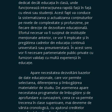
dedicat decât educația în clasă, unde
funcționează interacțiunea rapidă față în față
cu elevii sau studenții. Acest fapt va conduce
la sistematizarea și actualizarea conținuturilor
pe nivele de complexitate și profunzime, pe
fiecare direcție de dezvoltare educațională.
Efortul necesar va fi susţinut de instituțiile
menționate anterior, ce vor fi implicate și în
pregătirea cadrelor din educația continuă
universitară sau preuniversitară. În acest sens
vor fi necesare parteneriatele public-private cu
furnizori validați cu multă experiență în
educație.
Apare necesitatea dezvoltării bazelor
de date educaționale, care vor permite
selectarea, diferențierea și îmbogățirea
materialelor de studiu. De asemenea apare
necesitatea programelor de îmbogățire și de
aprofundare a cunoașterii, ceea ce va permite
trecerea în clase superioare, mai devreme de
vârsta cronologică, cu ajutorul creditelor