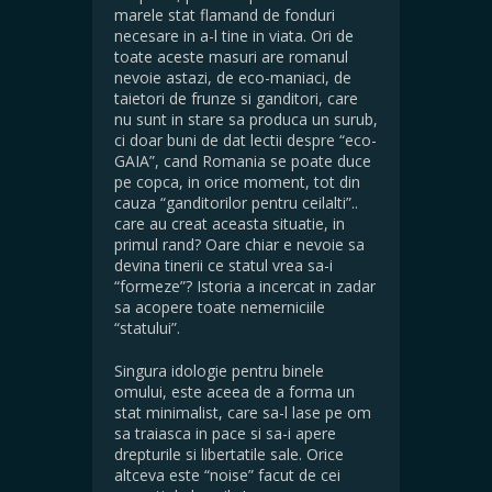
marele stat flamand de fonduri
necesare in a-l tine in viata. Ori de
toate aceste masuri are romanul
nevoie astazi, de eco-maniaci, de
taietori de frunze si ganditori, care
nu sunt in stare sa produca un surub,
ci doar buni de dat lectii despre “eco-
GAIA”, cand Romania se poate duce
pe copca, in orice moment, tot din
cauza “ganditorilor pentru ceilalti”..
care au creat aceasta situatie, in
primul rand? Oare chiar e nevoie sa
devina tinerii ce statul vrea sa-i
“formeze”? Istoria a incercat in zadar
sa acopere toate nemerniciile
“statului”.
Singura idologie pentru binele
omului, este aceea de a forma un
stat minimalist, care sa-l lase pe om
sa traiasca in pace si sa-i apere
drepturile si libertatile sale. Orice
altceva este “noise” facut de cei