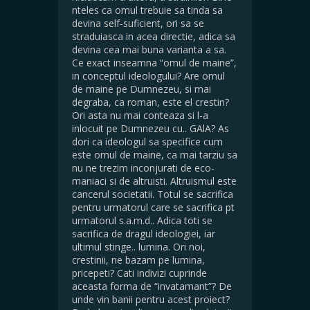
nteles ca omul trebuie sa tinda sa
devina self-suficient, ori sa se
straduiasca in acea directie, adica sa
devina cea mai buna varianta a sa.
Ce exact inseamna “omul de maine”,
in conceptul ideologului? Are omul
de maine pe Dumnezeu, si mai
degraba, ca roman, este el crestin?
Ori asta nu mai conteaza si l-a
inlocuit pe Dumnezeu cu.. GAlA? As
dori ca ideologul sa specifice cum
este omul de maine, ca mai tarziu sa
nu ne trezim inconjurati de eco-
maniaci si de altruisti. Altruismul este
cancerul societatii. Totul se sacrifica
pentru urmatorul care se sacrifica pt
urmatorul s.a.m.d.. Adica toti se
sacrifica de dragul ideologiei, iar
ultimul stinge.. lumina. Ori noi,
crestinii, ne bazam pe lumina,
pricepeti? Cati indivizi cuprinde
aceasta forma de “invatamant”? De
unde vin banii pentru acest proiect?