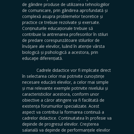
de gândire produse de utilizarea tehnologiilor
de comunicare, prin gândirea aprofundată și
complexă asupra problemelor teoretice și
practice ce trebuie rezolvate și exersate.
Conținuturile educaționale trebuie să
contribuie la antrenarea profesorilor în stiluri
de predare corespunzătoare stilurilor de
învăţare ale elevilor, luând în atenție vârsta
biologică și psihologică a acestora, prin
educaţie diferențiată.
Cadrele didactice vor fi implicate direct
în selectarea celor mai potrivite cunoștințe
necesare educării elevilor, a celor mai simple
și mai relevante exemple potrivite nivelului și
caracteristicilor acestora, conform unor
obiective a căror atingere va fi facilitată de
existența forumurilor specializate. Acest
aspect va contribui la formarea continuă a
cadrelor didactice. Continuitatea în profesie va
depinde de progresul elevilor. Creşterea
salarială va depinde de performanțele elevilor