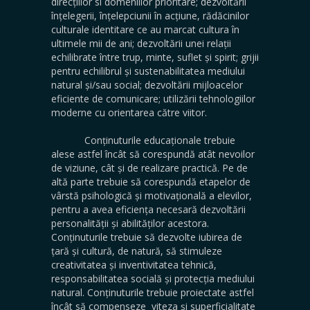
direcțiilor si domeniilor prioritare; dezvoltării
înțelegerii, înțelepciunii în acțiune, rădăcinilor
culturale identitare ce au marcat cultura în
ultimele mii de ani; dezvoltării unei relații
echilibrate între trup, minte, suflet și spirit; grijii
pentru echilibrul și sustenabilitatea mediului
natural și/sau social; dezvoltării mijloacelor
eficiente de comunicare; utilizării tehnologiilor
moderne cu orientarea către viitor.
Conținuturile educaționale trebuie
alese astfel încât să corespundă atât nevoilor
de viziune, cât și de realizare practică. Pe de
altă parte trebuie să corespundă etapelor de
vârstă psihologică și motivațională a elevilor,
pentru a avea eficiența necesară dezvoltării
personalității și abilităților acestora.
Conținuturile trebuie să dezvolte iubirea de
țară și cultură, de natură, să stimuleze
creativitatea și inventivitatea tehnică,
responsabilitatea socială și protecția mediului
natural. Conținuturile trebuie proiectate astfel
încât să compenseze viteza și superficialitate