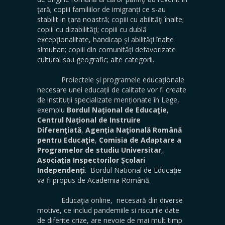
ţară; copiii familiilor de imigranți ce s-au
stabilit in țara noastră; copiii cu abilităţi înalte;
copiii cu dizabilităţi; copiii cu dublă
excepţionalitate, handicap și abilităţi înalte
simultan; copiii din comunități defavorizate
cultural sau geografic; alte categorii.
Proiectele și programele educaționale
necesare unei educații de calitate vor fi create
de instituții specializate menționate în Lege,
exemplu
Bordul Național de Educaţie
,
Centrul Național de Instruire
Diferenţiată
,
Agenția Naţională Română
pentru Educaţie
,
Comisia de Adaptare a
Programelor de studiu Universitar
,
Asociația Inspectorilor Școlari
Independenți
. Bordul National de Educaţie
va fi propus de Academia Română.
Educaţia online, necesară din diverse
motive, ce includ pandemiile si riscurile date
de diferite crize, are nevoie de mai mult timp