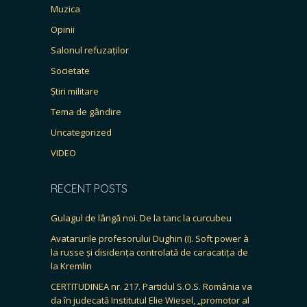
Muzica
Opinii
Salonul refuzaților
Societate
Știri militare
Tema de gândire
Uncategorized
VIDEO
RECENT POSTS
Gulagul de lângă noi. De la tanc la curcubeu
Avatarurile profesorului Dughin (I). Soft power à
la russe și disidența controlată de caracatița de
la Kremlin
CERTITUDINEA nr. 217. Partidul S.O.S. România va
da în judecată Institutul Elie Wiesel, „promotor al