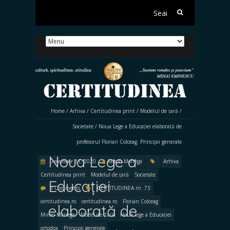
Search
for:
Home
/
Arhiva
/
Certitudinea print
/
Modelul de țară
/
Societate
/
Noua Lege a Educației elaborată de
profesorul Florian Colceag. Principii generale
Noua Lege a
December 11, 2020
Miron Manega
Arhiva
Certitudinea print
Modelul de țară
Societate
Educației
3 Comments
CERTITUDINEA nr. 73
certitudinea.ro
certitudinea.ro
Florian Colceag
elaborată de
Miron Manega
Model de Țară
Noua lege a Educației
ortodox
Principii generale