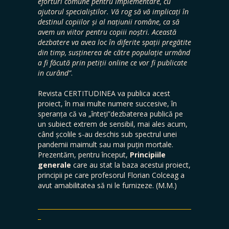
eforturi comune pentru implementare, cu
ajutorul specialiștilor. Vă rog să vă implicați în
destinul copiilor și al națiunii române, ca să
avem un viitor pentru copiii noștri. Această
dezbatere va avea loc în diferite spații pregătite
din timp, susținerea de către populație urmând
a fi făcută prin petiții online ce vor fi publicate
in curând”
.
Revista CERTITUDINEA va publica acest
proiect, în mai multe numere succesive, în
speranța că va „înteți”dezbaterea publică pe
un subiect extrem de sensibil, mai ales acum,
când școlile s-au deschis sub spectrul unei
pandemii maimult sau mai puțin mortale.
Prezentăm, pentru început,
Principiile
generale
care au stat la baza acestui proiect,
principii pe care profesorul Florian Colceag a
avut amabilitatea să ni le furnizeze. (M.M.)
__________________________________________________
_