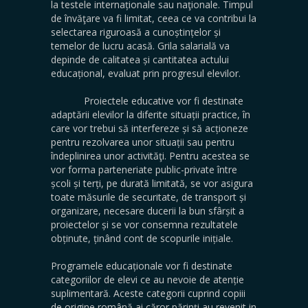
la testele internaționale sau naţionale. Timpul
de învăţare va fi limitat, ceea ce va contribui la
selectarea riguroasă a cunoștințelor și
temelor de lucru acasă. Grila salarială va
depinde de calitatea și cantitatea actului
educațional, evaluat prin progresul elevilor.
Proiectele educative vor fi destinate
adaptării elevilor la diferite situații practice, în
care vor trebui să interfereze și să acționeze
pentru rezolvarea unor situații sau pentru
îndeplinirea unor activităţi. Pentru acestea se
vor forma parteneriate public-private între
școli și terți, pe durată limitată, se vor asigura
toate măsurile de securitate, de transport și
organizare, necesare ducerii la bun sfârșit a
proiectelor și se vor consemna rezultatele
obținute, ținând cont de scopurile inițiale.
Programele educaționale vor fi destinate
categoriilor de elevi ce au nevoie de atenție
suplimentară. Aceste categorii cuprind copiii
de origine română ai căror părinţi au revenit in