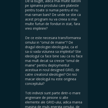
De la buget, adica mai multe datorii
pe spinarea prostului care plateste
pentru toate si numai pentru el nu
mai raman bani? De unde se stie ca
acest program nu va creea si mai
multe furturi de fonduri in stat, fara
vreo implinire?
De ce este necesara transformarea
omului in “omul de maine”? De
dragul ideologiei ideologului, ca el
sa-si vada viziunea sa implinita? Stie
ideologul ca face bine sau ca nu face
mai mult decat sa creeze “omul de
maine” pentru deploymentul
acestiua in noul designed GRID, de
catre creatorul ideologiei? Ori nici
macar ideologul nu este originea
conceptului?
Toti indivizii sunt parte dintr-o mare
angrenare de pinione si alte
elemente ale GRID-ului, adica marea
masina de muls energia omului, de