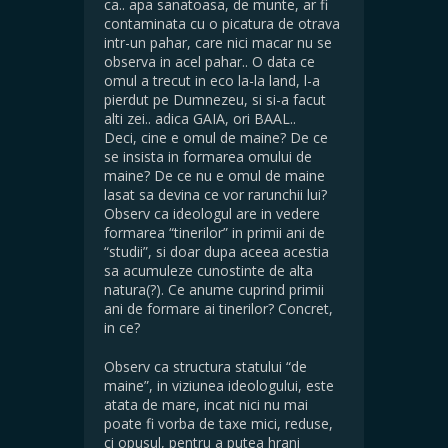
ca.. apa sanatoasa, de munte, ar fi
contaminata cu o picatura de otrava
intr-un pahar, care nici macar nu se
observa in acel pahar.. O data ce
omul a trecut in eco la-la land, l-a
pierdut pe Dumnezeu, si si-a facut
alti zei.. adica GAIA, ori BAAL..
Deci, cine e omul de maine? De ce
se insista in formarea omului de
maine? De ce nu e omul de maine
lasat sa devina ce vor rarunchii lui?
Observ ca ideologul are in vedere
formarea “tinerilor” in primii ani de
“studii”, si doar dupa aceea acestia
sa acumuleze cunostinte de alta
natura(?). Ce anume cuprind primii
ani de formare ai tinerilor? Concret,
in ce?
Observ ca structura statului “de
maine”, in viziunea ideologului, este
atata de mare, incat nici nu mai
poate fi vorba de taxe mici, reduse,
ci opusul, pentru a putea hrani