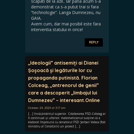
scapati de la azil.. Iar pana acum s-a
demonstrat ca s-a putut trai si fara
“technologie”. Langa Dumnezeu, nu
GAIA.
Avem cum, dar mai posibil este fara
interventia statului in orice!
REPLY
„Ideologii” antisemiți ai Dianei
Șoșoacă și legăturile lor cu
propaganda putinistă. Florian
Colceag, „antrenorul de genii”
care a descoperit „limbajul lui
Dumnezeu” – interesant.Online
October 24, 2024 at 3:17 am
[…] învățământul superior. Colaborarea PSD-Colceag ar
fi continuat și ulterior: matematicianul susține că a
elaborat împreună cu senatorul PSD Șerban Valeca (fost
ministru al Cercetării) un proiect […]