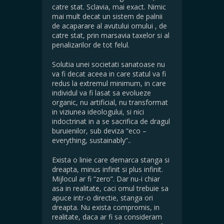
catre stat. Sclavia, mai exact. Nimic
mai mult decat un sistem de palnii
de acaparare al avutului omului , de
catre stat, prin marsavia taxelor si al
penalizarilor de tot felul.
Solutia unei societati sanatoase nu
va fi decat aceea in care statul va fi
redus la extremul minimum, in care
individul va fi lasat sa evolueze
organic, nu artificial, nu transformat
in viziunea ideologului, si nici
indoctrinat in a se sacrifica de dragul
buruienilor, sub deviza “eco –
everything, sustainably”..
Exista o linie care demarca stanga si
dreapta, minus infinit si plus infinit.
Mijlocul ar fi “zero”. Dar nu-i chiar
asa in realitate, caci omul trebuie sa
apuce intr-o directie, stanga ori
dreapta. Nu exista compromis, in
realitate, daca ar fi sa consideram