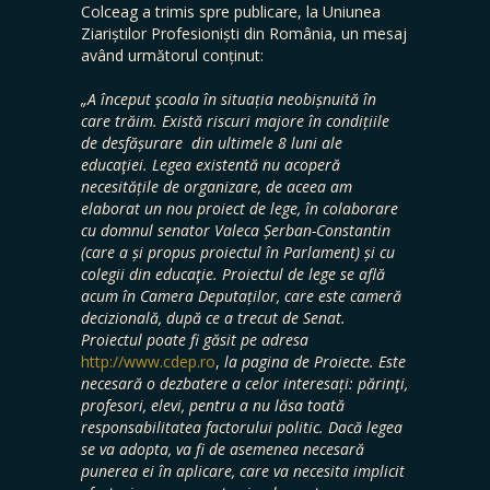
Colceag a trimis spre publicare, la Uniunea
Ziariștilor Profesioniști din România, un mesaj
având următorul conținut:
„A început şcoala în situația neobișnuită în
care trăim. Există riscuri majore în condițiile
de desfășurare din ultimele 8 luni ale
educaţiei. Legea existentă nu acoperă
necesitățile de organizare, de aceea am
elaborat un nou proiect de lege, în colaborare
cu domnul senator Valeca Șerban-Constantin
(care a și propus proiectul în Parlament) și cu
colegii din educaţie. Proiectul de lege se află
acum în Camera Deputaților, care este cameră
decizională, după ce a trecut de Senat.
Proiectul poate fi găsit pe adresa
http://www.cdep.ro
,
la pagina de Proiecte.
Este
necesară o dezbatere a celor interesați: părinţi,
profesori, elevi, pentru a nu lăsa toată
responsabilitatea factorului politic. Dacă legea
se va adopta, va fi de asemenea necesară
punerea ei în aplicare, care va necesita implicit