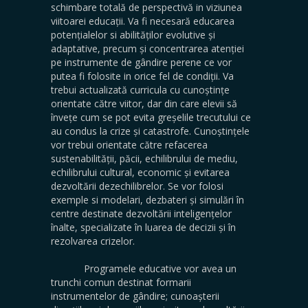
schimbare totală de perspectivă in viziunea
viitoarei educații. Va fi necesară educarea
potențialelor si abilităților evolutive și
adaptative, precum și concentrarea atenției
pe instrumente de gândire perene ce vor
putea fi folosite in orice fel de condiții. Va
trebui actualizată curricula cu cunoștințe
orientate către viitor, dar din care elevii să
învețe cum se pot evita greșelile trecutului ce
au condus la crize și catastrofe. Cunoștințele
vor trebui orientate către refacerea
sustenabilității, păcii, echilibrului de mediu,
echilibrului cultural, economic și evitarea
dezvoltării dezechilibrelor. Se vor folosi
exemple si modelari, dezbateri și simulări în
centre destinate dezvoltării inteligențelor
înalte, specializate în luarea de decizii și în
rezolvarea crizelor.
Programele educative vor avea un
trunchi comun destinat formarii
instrumentelor de gândire; cunoașterii