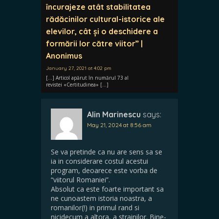
încurajeze atât stabilitatea
rădăcinilor cultural-istorice ale
elevilor, cât și o deschidere a
formării lor către viitor” |
Anonimus
January 27, 2021 at 4:02 pm
[…] Articol apărut în numărul 73 al
revistei «Certitudinea» […]
Alin Marinescu
says:
May 21, 2024 at 8:56 am
Se va pretinde ca nu are sens sa se
ia in considerare costul acestui
program, deoarece este vorba de
“viitorul Romaniei”.
Absolut ca este foarte important sa
ne cunoastem istoria noastra, a
romanilor(!) in primul rand si
nicidecum a altora, a strainilor. Bine-