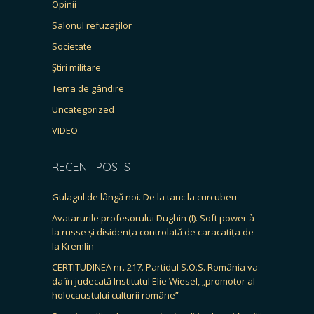
Opinii
Salonul refuzaților
Societate
Știri militare
Tema de gândire
Uncategorized
VIDEO
RECENT POSTS
Gulagul de lângă noi. De la tanc la curcubeu
Avatarurile profesorului Dughin (I). Soft power à
la russe și disidența controlată de caracatița de
la Kremlin
CERTITUDINEA nr. 217. Partidul S.O.S. România va
da în judecată Institutul Elie Wiesel, „promotor al
holocaustului culturii române”