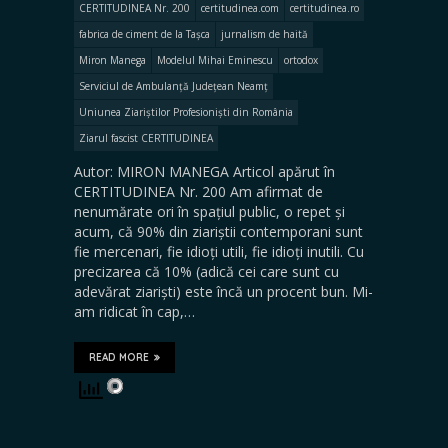
CERTITUDINEA Nr. 200
certitudinea.com
certitudinea.ro
fabrica de ciment de la Tașca
jurnalism de haită
Miron Manega
Modelul Mihai Eminescu
ortodox
Serviciul de Ambulanță Județean Neamț
Uniunea Ziariștilor Profesioniști din România
Ziarul fascist CERTITUDINEA
Autor: MIRON MANEGA Articol apărut în
CERTITUDINEA Nr. 200 Am afirmat de
nenumărate ori în spațiul public, o repet și
acum, că 90% din ziariștii contemporani sunt
fie mercenari, fie idioți utili, fie idioți inutili. Cu
precizarea că 10% (adică cei care sunt cu
adevărat ziariști) este încă un procent bun. Mi-
am ridicat în cap,…
READ MORE