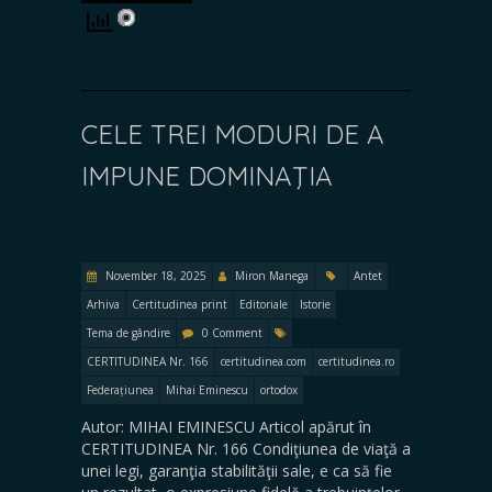
CELE TREI MODURI DE A
IMPUNE DOMINAŢIA
November 18, 2025
Miron Manega
Antet
Arhiva
Certitudinea print
Editoriale
Istorie
Tema de gândire
0 Comment
CERTITUDINEA Nr. 166
certitudinea.com
certitudinea.ro
Federațiunea
Mihai Eminescu
ortodox
Autor: MIHAI EMINESCU Articol apărut în
CERTITUDINEA Nr. 166 Condiţiunea de viaţă a
unei legi, garanţia stabilităţii sale, e ca să fie