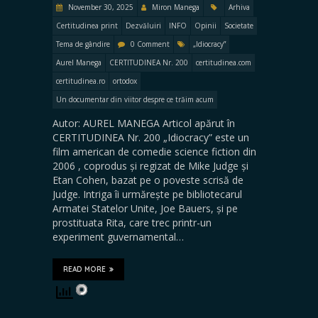
November 30, 2025
Miron Manega
Arhiva
Certitudinea print
Dezvăluiri
INFO
Opinii
Societate
Tema de gândire
0 Comment
„Idiocracy”
Aurel Manega
CERTITUDINEA Nr. 200
certitudinea.com
certitudinea.ro
ortodox
Un documentar din viitor despre ce trăim acum
Autor: AUREL MANEGA Articol apărut în
CERTITUDINEA Nr. 200 „Idiocracy” este un
film american de comedie science fiction din
2006 , coprodus și regizat de Mike Judge și
Etan Cohen, bazat pe o poveste scrisă de
Judge. Intriga îi urmărește pe bibliotecarul
Armatei Statelor Unite, Joe Bauers, și pe
prostituata Rita, care trec printr-un
experiment guvernamental…
READ MORE