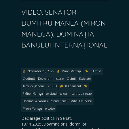
VIDEO. SENATOR
DUMITRU MANEA (MIRON
MANEGA): DOMINAȚIA
BANULUI INTERNAȚIONAL
November 20, 2025
Miron Manega
Arhiva
Credință
Dezvăluiri
Istorie
Opinii
Societate
Tema de gândire
VIDEO
0 Comment
#MironManega
certitudinea.com
certitudinea.ro
Dominația banului internațional
Mihai Eminescu
Miron Manega
ortodox
Declarație politică în Senat,
19.11.2025„Doamnelor și domnilor