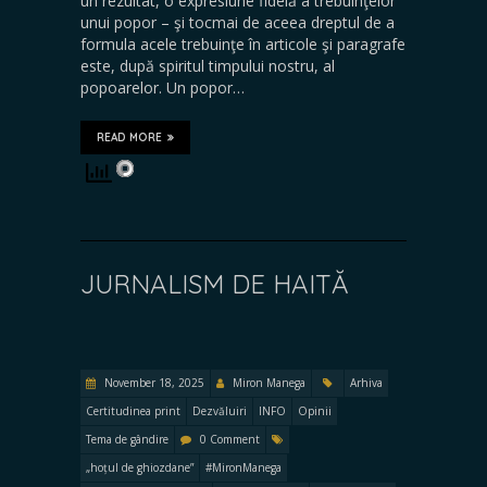
un rezultat, o expresiune fidelă a trebuinţelor
unui popor – şi tocmai de aceea dreptul de a
formula acele trebuinţe în articole şi paragrafe
este, după spiritul timpului nostru, al
popoarelor. Un popor…
READ MORE
JURNALISM DE HAITĂ
November 18, 2025
Miron Manega
Arhiva
Certitudinea print
Dezvăluiri
INFO
Opinii
Tema de gândire
0 Comment
„hoțul de ghiozdane”
#MironManega