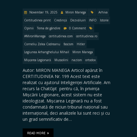
November 19, 2025
Miron Manega
Arhiva
Certitudinea print
Credință
Dezvăluiri
INFO
Istorie
Opinii
Tema de gândire
0 Comment
#MironManega
certitudinea.com
certitudinea.ro
Corneliu Zelea Codreanu
fascism
Hitler
Legiunea Arhanghelului Mihail
Miron Manega
Mișcarea Legionară
Mussolini
nazism
ortodox
Autor: MIRON MANEGA Articol apărut în
CERTITUDINEA Nr. 199 Acest text este
realizat cu ajutorul Inteligenței Artificiale. Am
recurs la ChatGpt pentru că, în privința
Mișcării Legionare, acest sistem nu este
ideologizat. Mișcarea Leginară nu a fost
condamnată de niciun tribunal național sau
internațional, deci analizele lui sunt reci și cu
un grad semnificativ de…
READ MORE