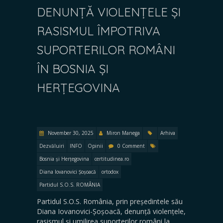
DENUNȚĂ VIOLENȚELE ȘI
RASISMUL ÎMPOTRIVA
SUPORTERILOR ROMÂNI
ÎN BOSNIA ȘI
HERȚEGOVINA
November 30, 2025
Miron Manega
Arhiva
Dezvăluiri
INFO
Opinii
0 Comment
Bosnia și Herțegovina
certitudinea.ro
Diana Iovanovici Șoșoacă
ortodox
Partidul S.O.S. ROMÂNIA
Partidul S.O.S. România, prin președintele său
Diana Iovanovici-Șoșoacă, denunță violențele,
rasismul și umilirea suporterilor români la