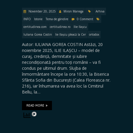
November 20, 2025
Miron Manega
Arhiva
INFO
Istorie
Tema de gândire
0 Comment
certitudinea.com
certitudinea.ro
Ilie Ilașcu
Iuliana Gorea Costin
lie Ilașcu pleacă la Cer
ortodox
Autor: IULIANA GOREA COSTIN Astăzi, 20
noiembrie 2025, ILIE ILAȘCU – model de
curaj, credință, demnitate și iubire
necondiționată pentru toți românii – va fi
condus pe ultimul drum. Slujba de
înmormântare începe la ora 10:30, la Biserica
Sfânta Sofia din București (Calea Floreasca nr.
216), iar înhumarea va avea loc la Cimitirul
Bellu, la…
READ MORE