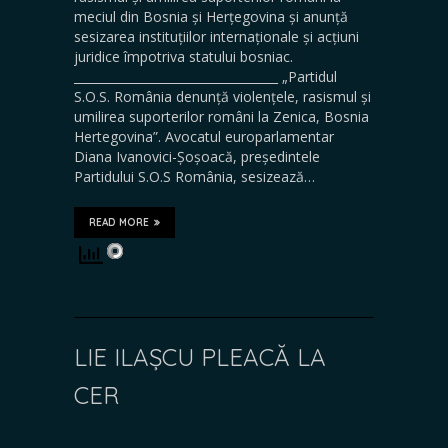
meciul din Bosnia și Herțegovina și anunță
sesizarea instituțiilor internaționale și acțiuni
juridice împotriva statului bosniac.
__________________________________ „Partidul
S.O.S. România denunță violențele, rasismul și
umilirea suporterilor români la Zenica, Bosnia
Hertegovina”. Avocatul europarlamentar
Diana Ivanovici-Șoșoacă, președintele
Partidului S.O.S România, sesizează…
READ MORE
LIE ILAȘCU PLEACĂ LA
CER