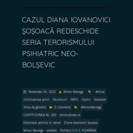
CAZUL DIANA IOVANOVICI
ȘOȘOACĂ REDESCHIDE
SERIA TERORISMULUI
PSIHIATRIC NEO-
BOLȘEVIC
November 30, 2025
Miron Manega
Arhiva
Certitudinea print
Dezvăluiri
INFO
Opinii
Societate
Tema de gândire
0 Comment
#MironManega
CERTITUDINEA Nr. 200
certitudinea.ro
Declaraţie politică în Senat
Diana Iovanovici Șoșoacă
Miron Manega
ortodox
Partidul S.O.S. ROMÂNIA