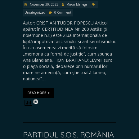
November 30, 2025
Miron Manega
Uncategorized
0 Comment
Autor: CRISTIAN TUDOR POPESCU Articol
apărut în CERTITUDINEA Nr. 200 Astăzi (9
noiembrie n.r.) este Ziua Internațională de
luptă împotriva fascismului și antisemitismului.
Într-o asemenea zi merită să folosim
„memoria ca formă de justiție”, cum spunea
Ana Blandiana. ION BRĂTIANU: „Evreii sunt
o plagă socială, deoarece prin numărul lor
mare ne amenință, cum știe toată lumea,
națiunea”….
READ MORE
PARTIDUL S.O.S. ROMÂNIA