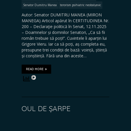
Senator Dumitru Manea
terorism psihiatric neobolșevic
Autor: Senator DUMITRU MANEA (MIRON
MANEGA) Articol apărut în CERTITUDINEA Nr.
200 – Declaraţie politică în Senat, 12.11.2025
– Doamnelor și domnilor Senatori, „Ca să fii
român trebuie să poți!”. Cuvintele îi aparțin lui
Grigore Vieru. Iar ca să poți, aș completa eu,
presupune trei condiții de bază: voință, știință
și conștiință. Fără una din aceste…
READ MORE
OUL DE ȘARPE