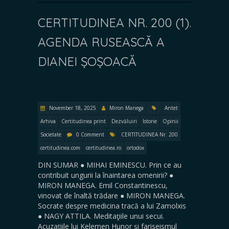
CERTITUDINEA NR. 200 (1).
AGENDA RUSEASCĂ A
DIANEI ȘOȘOACĂ
November 18, 2025
Miron Manega
Antet
Arhiva
Certitudinea print
Dezvăluiri
Istorie
Opinii
Societate
0 Comment
CERTITUDINEA Nr. 200
certitudinea.com
certitudinea.ro
ortodox
DIN SUMAR ● MIHAI EMINESCU. Prin ce au
contribuit ungurii la înaintarea omenirii? ●
MIRON MANEGA. Emil Constantinescu,
vinovat de înaltă trădare ● MIRON MANEGA.
Socrate despre medicina tracă a lui Zamolxis
● NAGY ATTILA. Meditaţiile unui secui.
Acuzaţiile lui Kelemen Hunor şi fariseismul