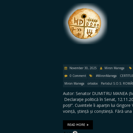
November 30, 2025
Miron Manega
0 Comment
#MironManega
CERTITU
Miron Manega
ortodox
Partidul S.O.S. ROMÂ
Autor: Senator DUMITRU MANEA (MI
Declaraţie politică în Senat, 12.11.
poți!”. Cuvintele îi aparțin lui Grigor
voință, știință și conștiință. Fără un
READ MORE