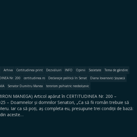
Arhiva
Certitudinea print
Dezvăluiri
INFO
Opinii
Societate
Tema de gândire
DINEA Nr. 200
certitudinea.ro
Declaraţie politică în Senat
Diana Iovanovici Șoșoacă
NIA
Senator Dumitru Manea
terorism psihiatric neobolșevic
RON MANEGA) Articol apărut în CERTITUDINEA Nr. 200 –
2025 – Doamnelor și domnilor Senatori, „Ca să fii român trebuie să
e Vieru. Iar ca să poți, aș completa eu, presupune trei condiții de bază:
a din aceste…