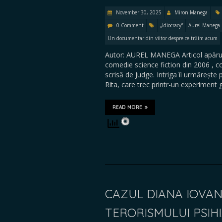
November 30, 2025
Miron Manega
0 Comment
„Idiocracy”
Aurel Manega
Un documentar din viitor despre ce trăim acum
Autor: AUREL MANEGA Articol apărut
comedie science fiction din 2006 , c
scrisă de Judge. Intriga îi urmărește 
Rita, care trec printr-un experimen
READ MORE
CAZUL DIANA IOVAN
TERORISMULUI PSIH