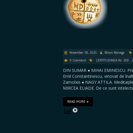
November 18, 2025
Miron Manega
0 Comment
CERTITUDINEA Nr. 200
DIN SUMAR ● MIHAI EMINESCU. Prin c
Emil Constantinescu, vinovat de îna
Zamolxis ● NAGY ATTILA. Meditaţiile 
MIRCEA ELIADE. De ce sunt intelect
READ MORE