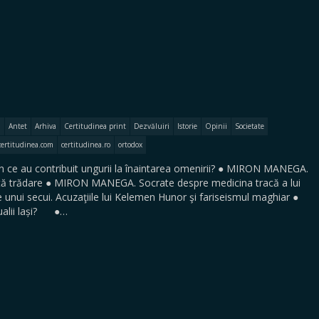
Antet
Arhiva
Certitudinea print
Dezvăluiri
Istorie
Opinii
Societate
certitudinea.com
certitudinea.ro
ortodox
e au contribuit ungurii la înaintarea omenirii? ● MIRON MANEGA.
ltă trădare ● MIRON MANEGA. Socrate despre medicina tracă a lui
unui secui. Acuzaţiile lui Kelemen Hunor şi fariseismul maghiar ●
ualii lași? ●…