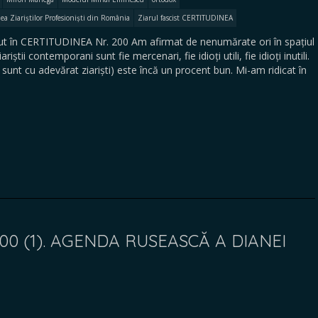
a Ziariștilor Profesioniști din România
Ziarul fascist CERTITUDINEA
 în CERTITUDINEA Nr. 200 Am afirmat de nenumărate ori în spațiul
iștii contemporani sunt fie mercenari, fie idioți utili, fie idioți inutili.
sunt cu adevărat ziariști) este încă un procent bun. Mi-am ridicat în
00 (1). AGENDA RUSEASCĂ A DIANEI