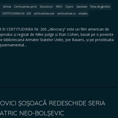
Arhiva
Certitudinea print
Dezvăluiri
INFO
Opinii
Societate
Tema de gândire
CERTITUDINEA Nr. 200
certitudinea.com
certitudinea.ro
ortodox
 în CERTITUDINEA Nr. 200 „Idiocracy” este un film american de
oprodus și regizat de Mike Judge și Etan Cohen, bazat pe o poveste
pe bibliotecarul Armatei Statelor Unite, Joe Bauers, și pe prostituata
t guvernamental…
OVICI ȘOȘOACĂ REDESCHIDE SERIA
IATRIC NEO-BOLȘEVIC