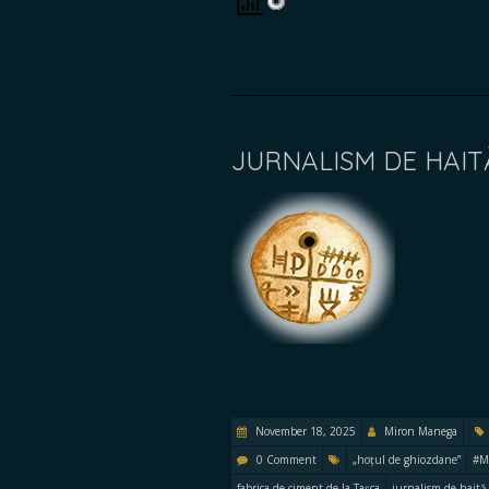
JURNALISM DE HAIT
November 18, 2025
Miron Manega
0 Comment
„hoțul de ghiozdane”
#M
fabrica de ciment de la Tașca
jurnalism de haită