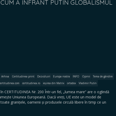
X. CUM A ÎNFRÂNT PUTIN GLOBALISMUL
Arhiva
Certitudinea print
Dezvăluiri
Europa nostra
INFO
Opinii
Tema de gândire
certitudinea.com
certitudinea.ro
ieșirea din Matrix
ortodox
Vladimir Putin
în CERTITUDINEA Nr. 200 Într-un fel, „lumea mare” are o oglindă
numește Uniunea Europeană. Dacă vreți, UE este un model de
 toate granițele, oamenii și produsele circulă libere în timp ce un