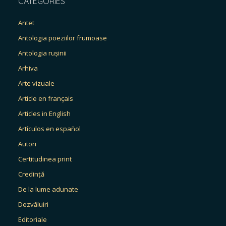
CATEGORIES
Antet
Antologia poeziilor frumoase
Antologia rușinii
Arhiva
Arte vizuale
Article en français
Articles in English
Artículos en español
Autori
Certitudinea print
Credință
De la lume adunate
Dezvăluiri
Editoriale