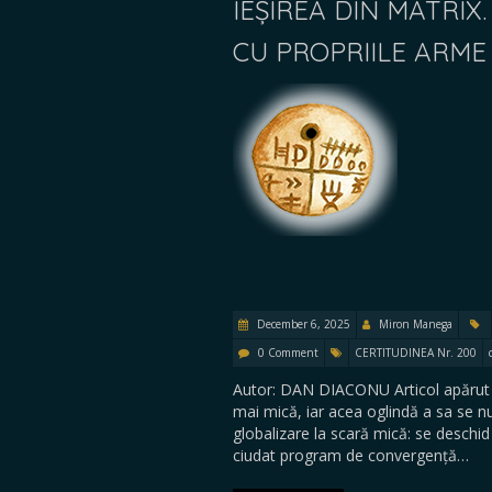
IEȘIREA DIN MATRI
CU PROPRIILE ARME
December 6, 2025
Miron Manega
0 Comment
CERTITUDINEA Nr. 200
Autor: DAN DIACONU Articol apărut 
mai mică, iar acea oglindă a sa se 
globalizare la scară mică: se deschid
ciudat program de convergență…