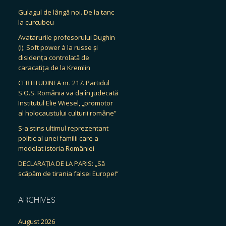
Gulagul de lângă noi. De la tanc
la curcubeu
Avatarurile profesorului Dughin
(I). Soft power à la russe și
disidența controlată de
caracatița de la Kremlin
CERTITUDINEA nr. 217. Partidul
S.O.S. România va da în judecată
Institutul Elie Wiesel, „promotor
al holocaustului culturii române”
S-a stins ultimul reprezentant
politic al unei familii care a
modelat istoria României
DECLARAȚIA DE LA PARIS: „Să
scăpăm de tirania falsei Europe!”
ARCHIVES
August 2026