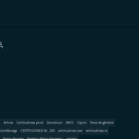
Ă
Arhiva
Certitudinea print
Dezvăluiri
INFO
Opinii
Tema de gândire
ironManega
CERTITUDINEA Nr. 200
certitudinea.com
certitudinea.ro
Miron Manega
Modelul Mihai Eminescu
ortodox