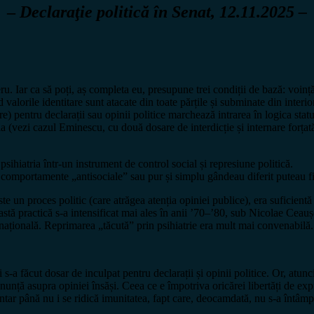
–
Declaraţie politică în Senat, 12.11.2025 –
eru. Iar ca să poți, aș completa eu, presupune trei condiții de bază: voin
 valorile identitare sunt atacate din toate părțile și subminate din interio
e) pentru declarații sau opinii politice marchează intrarea în logica statu
ia (vezi cazul Eminescu, cu două dosare de interdicție și internare forțat
 psihiatria într-un instrument de control social și represiune politică.
mportamente „antisociale” sau pur și simplu gândeau diferit puteau fi dec
e un proces politic (care atrăgea atenția opiniei publice), era suficient
stă practică s-a intensificat mai ales în anii ’70–’80, sub Nicolae Ceauș
națională. Reprimarea „tăcută” prin psihiatrie era mult mai convenabilă
s-a făcut dosar de inculpat pentru declarații și opinii politice. Or, atun
unță asupra opiniei însăși. Ceea ce e împotriva oricărei libertăți de exp
tar până nu i se ridică imunitatea, fapt care, deocamdată, nu s-a întâmp