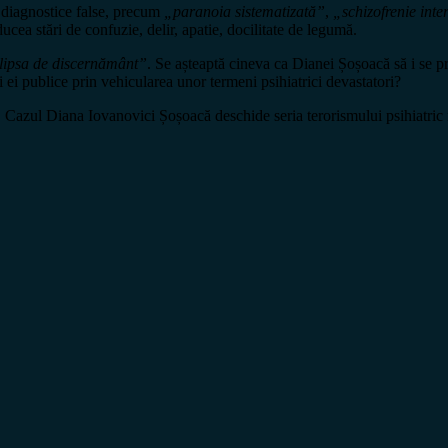
u diagnostice false, precum
„paranoia sistematizată”
,
„schizofrenie inte
ducea stări de confuzie, delir, apatie, docilitate de legumă.
lipsa de discernământ”
. Se așteaptă cineva ca Dianei Șoșoacă să i se pr
ții ei publice prin vehicularea unor termeni psihiatrici devastatori?
. Cazul Diana Iovanovici Șoșoacă deschide seria terorismului psihiatr