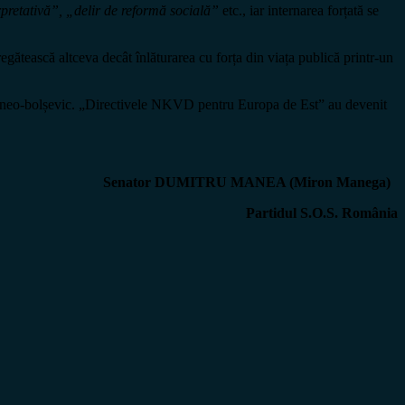
rpretativă”, „delir de reformă socială”
etc., iar internarea forțată se
egătească altceva decât înlăturarea cu forța din viața publică printr-un
ic neo-bolșevic. „Directivele NKVD pentru Europa de Est” au devenit
Senator DUMITRU MANEA (Miron Manega)
Partidul S.O.S. România