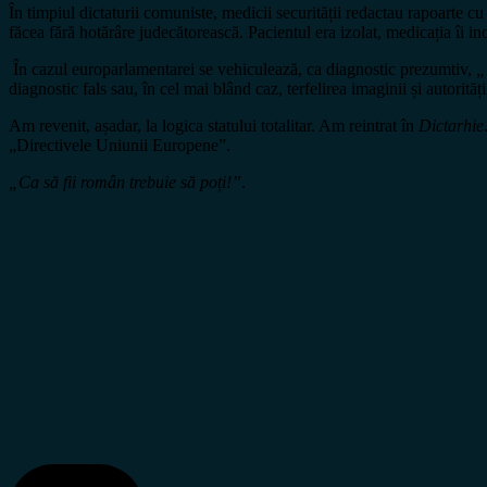
În timpiul dictaturii comuniste, medicii securității redactau rapoarte c
făcea fără hotărâre judecătorească. Pacientul era izolat, medicația îi in
În cazul europarlamentarei se vehiculează, ca diagnostic prezumtiv,
„
diagnostic fals sau, în cel mai blând caz, terfelirea imaginii și autorită
Am revenit, așadar, la logica statului totalitar. Am reintrat în
Dictarhie
„Directivele Uniunii Europene”.
„Ca să fii român trebuie să poți!”
.