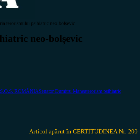
a terorismului psihiatric neo-bolșevic
hiatric neo-bolșevic
ul S.O.S. ROMÂNIA
Senator Dumitru Manea
terorism psihiatric
Articol apărut în CERTITUDINEA Nr. 200