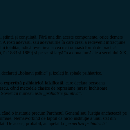
ță, știință și conștiință. Fără una din aceste componente, orice demers
r. A rosti adevărul sau adevărurile în care crezi a redevenit infracțiune
lui totalitar, adică revenirea la cea mai odioasă formă de practică
ă, în 1883 și 1889) și pe scară largă în a doua jumătate a secolului XX,
larați „bolnavi psihic” și izolați în spitale psihiatrice.
ă o
expertiză psihiatrică falsificată
, care declara persoana
escu, când metodele clasice de represiune (arest, închisoare,
. Sovieticii numeau asta
„psihiatrie punitivă”
.
ci când o instituție precum Parchetul General sau Justiția anchetează pe
rimare. Nemaivorbind de faptul că nicio instituție a unui stat din
lat. De aceea, probabil, au apelat la
„expertiza psihiatrică”
.