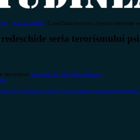
tate
/
Tema de gândire
/
Cazul Diana Iovanovici Șoșoacă redeschide seri
edeschide seria terorismului psi
ic neo-bolșevic
November 30, 2025
Miron Manega
ire
litică în Senat
Diana Iovanovici Șoșoacă
Miron Manega
ortodox
Partid