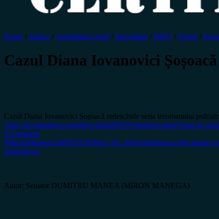
Home
/
Arhiva
/
Certitudinea print
/
Dezvăluiri
/
INFO
/
Opinii
/
Socie
Cazul Diana Iovanovici Șoșoacă r
Cazul Diana Iovanovici Șoșoacă redeschide seria terorismului psihiatr
Arhiva
Certitudinea print
Dezvăluiri
INFO
Opinii
Societate
Tema de gând
0 Comment
#MironManega
CERTITUDINEA Nr. 200
certitudinea.ro
Declaraţie po
neobolșevic
Autor: Senator DUMITRU MANEA (MIRON MANEGA)