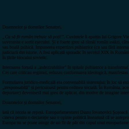
Doamnelor și domnilor Senatori,
„Ca să fii român trebuie să poți!”
. Cuvintele îi aparțin lui Grigore Vi
suveranist e sortit eșecului. Și e foarte greu să rămâi român astăzi, când
sau boală psihică. Impunerea expertizei psihiatrice (cu sau fără internar
judiciară din istorie. A fost aplicată sporadic în secolul XIX în Român
în țările blocului sovietic.
Internarea forțată a „indezirabililor” în spitale psihiatrice a transformat
Cei care criticau regimul, refuzau conformarea ideologică, manifestau co
Formularea juridico-medicală era convenabilă sistemului: în loc să exist
„iresponsabilă” și periculoasă pentru ordinea socială. În România, acea
deportare) deveniseră mai greu de aplicat, din motive de imagine inter
Doamnelor și domnilor Senatori,
Iată că istoria se repetă. Europarlamentarei Diana Iovanovici Șoșoacă i 
cineva pentru o declarație sau o opinie politică înseamnă că se antepron
Europa nu se poate atinge de un fir de păr din capul unui europarlamen