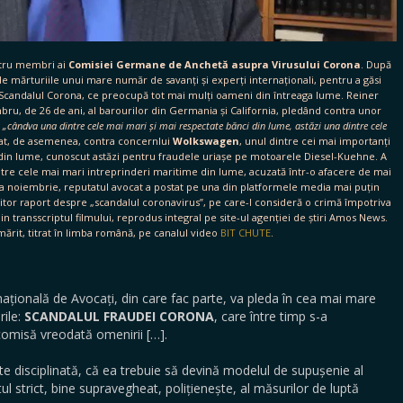
atru membri ai
Comisiei Germane de Anchetă asupra Virusului Corona
. După
 de mărturiile unui mare număr de savanți și experți internaționali, pentru a găsi
u Scandalul Corona, ce preocupă tot mai mulți oameni din întreaga lume. Reiner
u, de 26 de ani, al baro­urilor din Germania și California, pledând contra unor
,
„cândva una dintre cele mai mari și mai respectate bănci din lume, astăzi una dintre cele
dat, de asemenea, contra concernlui
Wolkswagen
, unul dintre cei mai importanți
e din lume, cunoscut astăzi pentru fraudele uriașe pe motoarele Diesel-Kuehne. A
ntre cele mai mari intreprinderi maritime din lume, acuzată într-o afacere de mai
na noiembrie, reputatul avocat a postat pe una din platformele media mai puțin
itor raport despre „scandalul coronavirus”, pe care-l consideră o crimă împotriva
 transscriptul filmului, reprodus integral pe site-ul agenției de știri Amos News.
mărit, titrat în limba română, pe canalul video
BIT CHUTE
.
rnațională de Avocați, din care fac parte, va pleda în cea mai mare
rile:
SCANDALUL FRAUDEI CORONA
, care între timp s-a
omisă vreodată omenirii […].
te disciplinată, că ea trebuie să devină modelul de supușenie al
tul strict, bine supravegheat, polițienește, al măsurilor de luptă