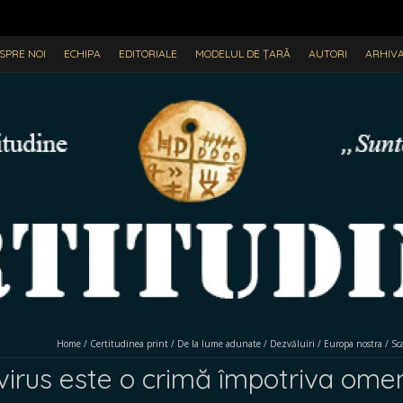
SPRE NOI
ECHIPA
EDITORIALE
MODELUL DE ȚARĂ
AUTORI
ARHIV
Home
/
Certitudinea print
/
De la lume adunate
/
Dezvăluiri
/
Europa nostra
/
Sc
irus este o crimă împotriva omeni