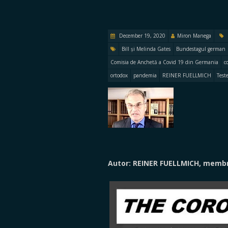
December 19, 2020
Miron Manega
Bill și Melinda Gates
Bundestagul german
Comisia de Anchetă a Covid 19 din Germania
c
ortodox
pandemia
REINER FUELLMICH
Test
Autor:
REINER FUELLMICH, membru