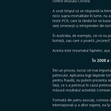
contra virusului Corona.
A sosit timpul să se răspundă la într
nicio supra-mortalitate în lume, nu 
teste PCR, care la rândul lor se ba
vieți omenești și intreprinderi din lu
În Australia, de exemplu, cei ce nu po
botniță, sau care o poartă „incorect”,
Acesta este rezumatul faptelor, așa 
În 2008 a
Într-un proces, lucrul cel mai importa
petrecute. Aplicarea legii depinde 
pentru fraudă, nu putem prezenta simp
față, ce s-a petrecut în cazul preti
măsură rezultatul activității Comisi
Formată din patru avocați, comisia s-a
internaționali și a altor experți, ea î