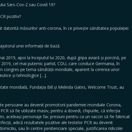
sului Sars-Cov-2 sau Covid 19?
PCR pozitiv?
ut datorită măsurilor anti-corona, în ce privește sănătatea populației
ajutorul unei informații de bază.
ai 2019, apoi la începutul lui 2020, după gripa aviară și porcină, pe
ai 2019, cel mai puternic partid, CDU, care conduce Germania, în
t un congres pe tema sănătății mondiale, aparent la cererea unor
eutice și tehnologice […].
ănătate mondială, Fundația Bill și Melinda Gates, Welcome Trust, au
ste persoane au devenit promotorii pandemiei mondiale Corona,
 PCR să fie utilizate masiv, pentru a dovedi, chipurile, că infecția
m, aceleași personaje fac presiuni pentru ca un vaccin să fie fabricat
nfecții, adică rezultatele pozitive ale testelor PCR au devenit
 domiciliu, sau în centre penitenciare speciale, justificarea ridicolei