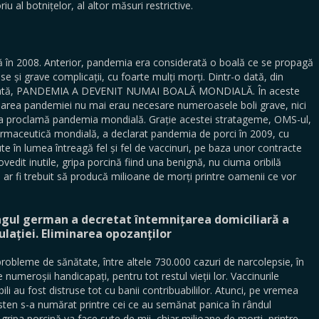
oriu al botnițelor, al altor măsuri restrictive.
tă în 2008. Anterior, pandemia era considerată o boală ce se propagă
 și grave complicații, cu foarte mulți morți. Dintr-o dată, din
ciodată, PANDEMIA A DEVENIT NUMAI BOALĂ MONDIALĂ. În aceste
amarea pandemiei nu mai erau necesare numeroasele boli grave, nici
eva proclamă pandemia mondială. Grație acestei stratageme, OMS-ul,
farma­ceutică mondială, a declarat pandemia de porci în 2009, cu
e în lumea întreagă fel și fel de vaccinuri, pe baza unor contracte
vedit inutile, gripa porcină fiind una benignă, nu ciuma oribilă
e ar fi trebuit să producă milioane de morți printre oamenii ce vor
agul german a decretat întemnițarea domiciliară a
lației. Eliminarea opozanților
robleme de sănătate, între altele 730.000 cazuri de narcolepsie, în
numeroșii handicapați, pentru tot restul vieții lor. Vaccinurile
i au fost distruse tot cu banii contribuabililor. Atunci, pe vremea
sten s-a numărat printre cei ce au semănat panica în rândul
 gripa porcină va face sute de mii, chiar milioane de morți, printre