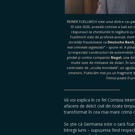
REINER FUELLMICH este unul dintre cei p
10 iulie 2020, această comisie a luat act
răspunsuri la chestiunile în legătură c
Fuellmich este de profesie avocat, membr
societăți frauduloase ca
Deutsche Bank
mai criminale organizații” –
spune el. A ple
și respectați cons­tructori de automobil
pledat și contra companiei
Nagel
, una di
multe sute de milioane de dolari. În lu
controlate de „oculta mondială”, un zgudu
omenirii. Publicăm mai jos un fragment din
Filmul poate fi ur
_______________________________
Vă voi explica în ce fel Comisia Inte
afacere de delict civil din toate timpu
transformat în cea mai mare crimă c
Se știe că Germania este o țară foar
întregii lumi – supușenia fiind respec