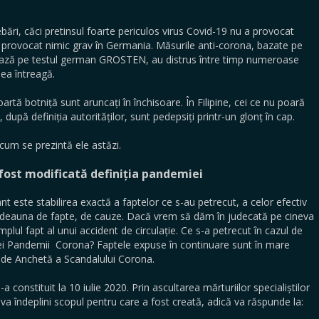
ebări, căci pretinsul foarte periculos virus Covid-19 nu a provocat
a provocat nimic grav în Germania. Măsurile anti-corona, bazate pe
zează pe testul german GROSTEN, au distrus între timp numeroase
mea întreagă.
artă botniță sunt aruncați în închisoare. În Filipine, cei ce nu poară
 după definiția autorităților, sunt pedepsiți printr-un glonț în cap.
cum se prezintă ele astăzi.
 fost modificată definiția pandemiei
nt este stabilirea exactă a faptelor ce s-au petrecut, a celor efectiv
totdeauna de fapte, de cauze. Dacă vrem să dăm în judecată pe cineva
lul fapt al unui accident de circulație. Ce s-a petrecut în cazul de
nsei Pandemii Corona? Faptele expuse în continuare sunt în mare
ei de Anchetă a Scandalului Corona.
 constituit la 10 iulie 2020. Prin ascultarea mărturiilor specialiștilor
și va îndeplini scopul pentru care a fost creată, adică va răspunde la: