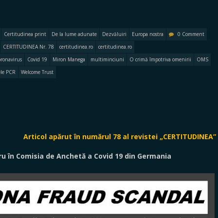
Certitudinea print
De la lume adunate
Dezvăluiri
Europa nostra
0 Comment
CERTITUDINEA Nr. 78
certitudinea.ro
certitudinea.ro
oronavirus
Covid 19
Miron Manega
multiminciuni
O crimă împotriva omenirii
OMS
ele PCR
Welcome Trust
Articol apărut în numărul 78 al revistei „CERTITUDINEA”
 în Comisia de Anchetă a Covid 19 din Germania