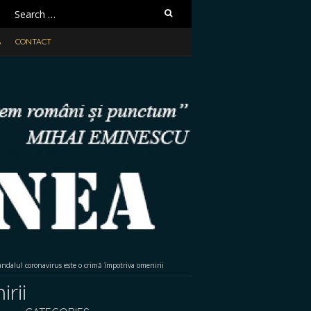
Search
for:
A
CONTACT
andalul coronavirus este o crimă împotriva omenirii
rii