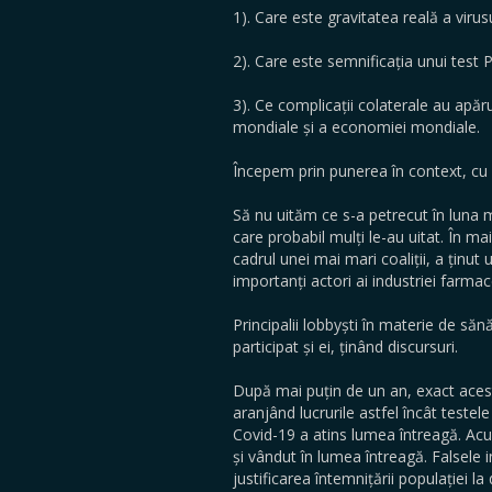
1). Care este gravitatea reală a viru
2). Care este semnificația unui test 
3). Ce complicații colaterale au apăr
mondiale și a economiei mondiale.
Începem prin punerea în context, cu 
Să nu uităm ce s-a petrecut în luna m
care probabil mulți le-au uitat. În m
cadrul unei mai mari coaliții, a ținu
importanți actori ai industriei farmac
Principalii lobbyști în materie de s
participat și ei, ținând discursuri.
După mai puțin de un an, exact ace
aranjând lucrurile astfel încât testele
Covid-19 a atins lumea întreagă. Acu
și vândut în lumea întreagă. Falsele i
justificarea întemnițării populației la