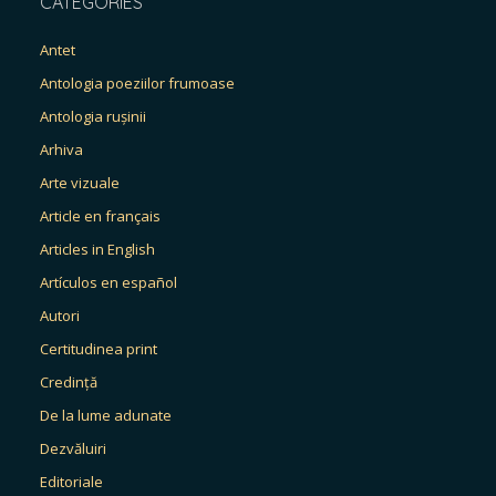
CATEGORIES
Antet
Antologia poeziilor frumoase
Antologia rușinii
Arhiva
Arte vizuale
Article en français
Articles in English
Artículos en español
Autori
Certitudinea print
Credință
De la lume adunate
Dezvăluiri
Editoriale