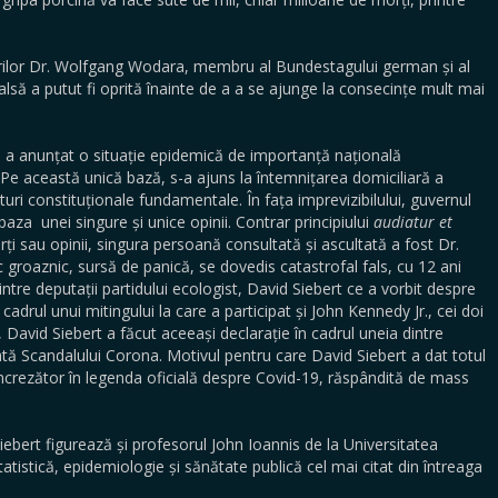
urilor Dr. Wolfgang Wodara, membru al Bundestagului german și al
alsă a putut fi oprită înainte de a a se ajunge la consecințe mult mai
a anunțat o situație epidemică de importanță națională
Pe această unică bază, s-a ajuns la întemnițarea domiciliară a
uri constituționale fundamentale. În fața imprevizibilului, guvernul
baza unei singure și unice opinii. Contrar principiului
audiatur et
ărți sau opinii, singura persoană consultată și ascultată a fost Dr.
c groaznic, sursă de panică, se dovedis catastrofal fals, cu 12 ani
dintre deputații partidului ecologist, David Siebert ce a vorbit despre
cadrul unui mitingului la care a participat și John Kennedy Jr., cei doi
 David Siebert a făcut aceeași declarație în cadrul uneia dintre
tă Scandalului Corona. Motivul pentru care David Siebert a dat totul
ncrezător în legenda oficială despre Covid-19, răspândită de mass
Siebert figurează și profesorul John Ioannis de la Universitatea
statistică, epidemiologie și sănătate publică cel mai citat din întreaga