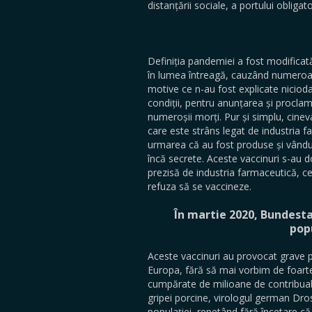
distan­țării sociale, a portului obligat
Definiția pandemiei a fost modifica
în lumea întreagă, cauzând numeroase
motive ce n-au fost explicate ni
condiții, pentru anunțarea și procl
numeroșii morți. Pur și simplu, cin
care este strâns legat de industria 
urmarea că au fost produse și vândut
încă secrete. Aceste vaccinuri s-au do
prezisă de industria farmaceu­tică, c
refuza să se vaccineze.
În martie 2020, Bundest
popu
Aceste vaccinuri au provocat grave p
Europa, fără să mai vorbim de foarte 
cumpărate de milioane de contribuabil
gripei porcine, virologul german Dro
populației, repetând fără încetare că