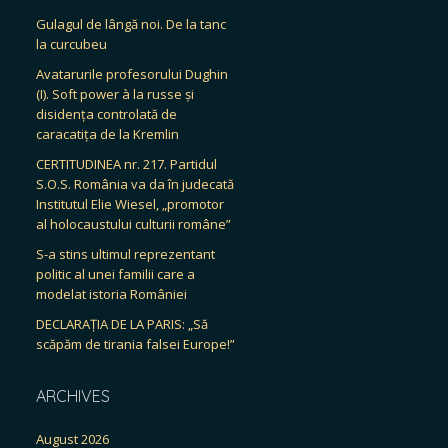
Gulagul de lângă noi. De la tanc
la curcubeu
Avatarurile profesorului Dughin
(I). Soft power à la russe și
disidența controlată de
caracatița de la Kremlin
CERTITUDINEA nr. 217. Partidul
S.O.S. România va da în judecată
Institutul Elie Wiesel, „promotor
al holocaustului culturii române”
S-a stins ultimul reprezentant
politic al unei familii care a
modelat istoria României
DECLARAȚIA DE LA PARIS: „Să
scăpăm de tirania falsei Europe!”
ARCHIVES
August 2026