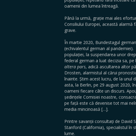
oamenii din lumea întreagă.
Până la urmă, grație mai ales efort
Consiliului Europei, această alarmă f
grave.
În martie 2020, Bundestagul german 
(echivalentul german al pandemiei). 
populației, la suspendarea unor drept
federal german a luat decizia sa, pe 
altera pars
, adică ascultarea altor p
Drosten, alarmistul al cărui pronosti
înainte. Știm acest lucru, de la unul 
asta, la Berlin, pe 29 august 2020, în 
oameni fiecare câte un discurs. Apoi,
ședințele Comisiei noastre, consacra
pe față este că devenise tot mai neî
media mincinoasă […].
Printre savanții consultați de David 
Stanford (California), specialistul în 
lume.