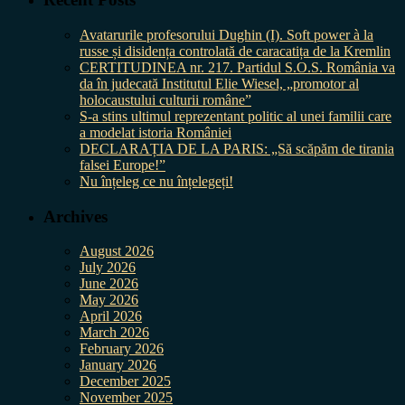
Avatarurile profesorului Dughin (I). Soft power à la
russe și disidența controlată de caracatița de la Kremlin
CERTITUDINEA nr. 217. Partidul S.O.S. România va
da în judecată Institutul Elie Wiesel, „promotor al
holocaustului culturii române”
S-a stins ultimul reprezentant politic al unei familii care
a modelat istoria României
DECLARAȚIA DE LA PARIS: „Să scăpăm de tirania
falsei Europe!”
Nu înțeleg ce nu înțelegeți!
Archives
August 2026
July 2026
June 2026
May 2026
April 2026
March 2026
February 2026
January 2026
December 2025
November 2025