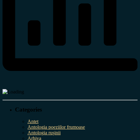
Categories
Antet
Antologia poeziilor frumoase
Antologia rușinii
Arhiva