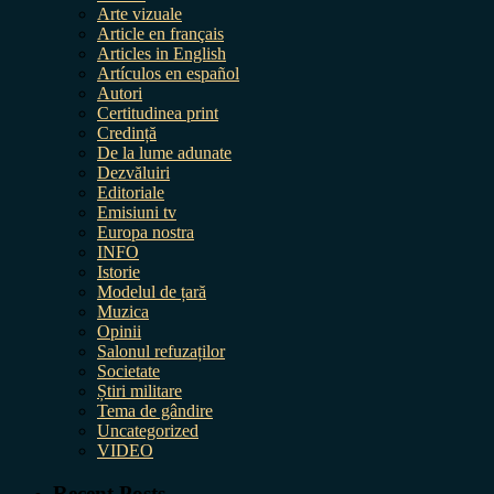
Arte vizuale
Article en français
Articles in English
Artículos en español
Autori
Certitudinea print
Credință
De la lume adunate
Dezvăluiri
Editoriale
Emisiuni tv
Europa nostra
INFO
Istorie
Modelul de țară
Muzica
Opinii
Salonul refuzaților
Societate
Știri militare
Tema de gândire
Uncategorized
VIDEO
Recent Posts