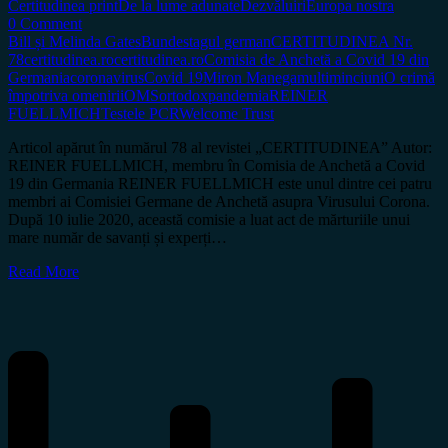
Certitudinea print
De la lume adunate
Dezvăluiri
Europa nostra
0 Comment
Bill și Melinda Gates
Bundestagul german
CERTITUDINEA Nr.
78
certitudinea.ro
certitudinea.ro
Comisia de Anchetă a Covid 19 din
Germania
coronavirus
Covid 19
Miron Manega
multiminciuni
O crimă
împotriva omenirii
OMS
ortodox
pandemia
REINER
FUELLMICH
Testele PCR
Welcome Trust
Articol apărut în numărul 78 al revistei „CERTITUDINEA” Autor:
REINER FUELLMICH, membru în Comisia de Anchetă a Covid
19 din Germania REINER FUELLMICH este unul dintre cei patru
membri ai Comisiei Germane de Anchetă asupra Virusului Corona.
După 10 iulie 2020, această comisie a luat act de mărturiile unui
mare număr de savanți și experți…
Read More