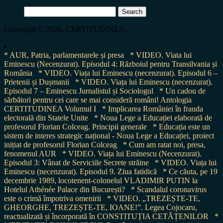
Search
for:
Copyright © 2026, CERTITUDINEA.
* AUR, Patria, parlamentarele și presa
* VIDEO. Viata lui
Eminescu (Necenzurat). Episodul 4: Războiul pentru Transilvania și
România
* VIDEO. Viața lui Eminescu (necenzurat). Episodul 6 –
Prietenii și Dușmanii
* VIDEO. Viața lui Eminescu (necenzurat).
Episodul 7 – Eminescu Jurnalistul și Sociologul
* Un cadou de
sărbători pentru cei care se mai consideră români! Antologia
CERTITUDINEA Volumul I
* Implicarea României în frauda
electorală din Statele Unite
* Noua Lege a Educației elaborată de
profesorul Florian Colceag. Principii generale
* Educația este un
sistem de interes strategic național - Noua Lege a Educației, proiect
inițiat de profesorul Florian Colceag
* Cum am ratat noi, presa,
fenomenul AUR
* VIDEO. Viața lui Eminescu (Necenzurat).
Episodul 3: Vânat de Serviciile Secrete străine
* VIDEO. Viața lui
Eminescu (necenzurat). Episodul 9. Ziua fatidică
* Ce căuta, pe 19
decembrie 1989, locotenent-colonelul VLADIMIR PUTIN la
Hotelul Athénée Palace din București?
* Scandalul coronavirus
este o crimă împotriva omenirii
* VIDEO. „TREZEȘTE-TE,
GHEORGHE, TREZEȘTE-TE, IOANE!”. Legea Cojocaru,
reactualizată și încorporată în CONSTITUȚIA CETĂȚENILOR
*