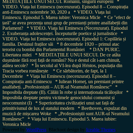
MEDITAȚIILE UNUI SECUI. Românii, singurii europeni
*
VIDEO. Viața lui Eminescu (necenzurat). Episodul 8 – Conspirația
anti-Eminescu noiembrie 30, 2020 a
* VIDEO. Viața lui
Eminescu. Episodul 5. Marea iubire: Veronica Micle
* Ce "efect de
țară" ar avea prezența unui grup de premianți printre analfabeții din
Parlament?
* VIDEO. Viața lui Eminescu (Necenzurat). Episodul
2. Exuberanța adolescenței. Începuturile poetice și jurnalistice
*
VIDEO. Viața lui Eminescu (necenzurat). Episodul 1: Copilăria și
familia. Destinul fraților săi
* 8 decembrie 1920 – primul atac
terorist cu bombă din Parlamentul României
* DAN PURIC.
Libertatea milei
* MEDITAȚIILE UNUI SECUI. De ce atâta
dușmănie fără rost față de români? Nu e destul cât i-am chinuit,
atâtea secole?
* În secolul al VI-lea după Hristos, populația din
Tracia vorbea românește
* Ce sărbătorim, de fapt, la 1
Decembrie
* Viața lui Eminescu (necenzurat). Episodul 8 –
Conspirația anti-Eminescu
* Iuliean Horneț, un premiant printre
analfabeți. „Profesioniștii – AUR-ul Neamului Românesc”
*
Imposibila dreptate (II). Călăii în robe și internaționala ticăloșilor
*
Imposibila dreptate pentru victimele genocidului comunist și
neocomunist (I)
* Superioritatea civilizației unui sat față de
primitivismul de lux al statului modern
* Beethoven, expulzat din
muzică de mișcarea Woke
* „Profesioniștii sunt AUR-ul Neamului
Românesc”
* Viața lui Eminescu. Episodul 5. Marea iubire:
Veronica Micle
Powered by
WordPress
. Blackoot design by
Iceable Themes
.