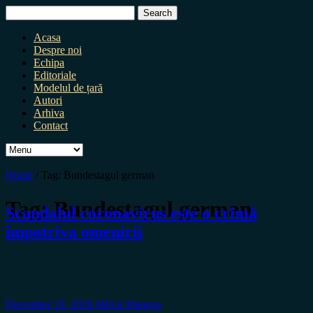
Search
for:
Acasa
Despre noi
Echipa
Editoriale
Modelul de țară
Autori
Arhiva
Contact
Home
/
Tag:
Bundestagul german
Tag:
Bundestagul german
Scandalul coronavirus este o crimă
împotriva omenirii
December 19, 2020
Miron Manega