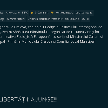
iva
Arte vizuale
INFO
0 Comment
certitudinea.ro
certitudinea.ro
nega
Salvarea Naturii
Uniunea Ziariștilor Profesioniști din România
UZPR
oară, la Craiova, cea de-a 11 ediție a Festivalului Internațional de
Pentru Sănătatea Pământului”, organizat de Uniunea Ziariștilor
 Inițiativa Ecologistă Europeană, cu sprijinul Ministerului Culturii și
ipal: Primăria Municipiului Craiova și Consiliul Local Municipal.
LIBERTĂȚII: AJUNGE!!!