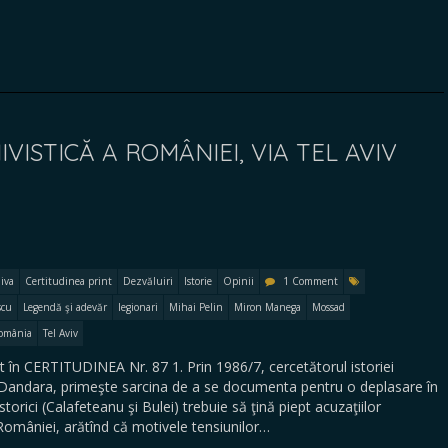
ISTICĂ A ROMÂNIEI, VIA TEL AVIV
iva
Certitudinea print
Dezvăluiri
Istorie
Opinii
1 Comment
scu
Legendă şi adevăr
legionari
Mihai Pelin
Miron Manega
Mossad
România
Tel Aviv
 în CERTITUDINEA Nr. 87 1. Prin 1986/7, cercetătorul istoriei
a Dandara, primeşte sarcina de a se documenta pentru o deplasare în
istorici (Calafeteanu şi Bulei) trebuie să ţină piept acuzaţiilor
României, arătînd că motivele tensiunilor…