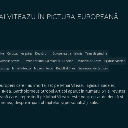
AI VITEAZU ÎN PICTURA EUROPEANĂ
iva
Certitudinea print
Dezvăluiri
Europa nostra
Istorie
Tema de gândire
olomeus Strobel
Cresus arătându-și comorile lui Solon
Domenicus Custos
Egidius Sadeler
absburg
Mihai Viteazu
Muzeul Prado
Rudolf al II-lea
Sigismund de Bathory
openi care l-au imortalizat pe Mihai Viteazu: Egidius Sadeler,
I-lea, Bartholomeus Strobel Articol apărut în numărul 51 al revistei
ă care-l reprezintă pe Mihai Viteazu este neașteptat de densă și
menea, despre impactul faptelor și personalității sale…