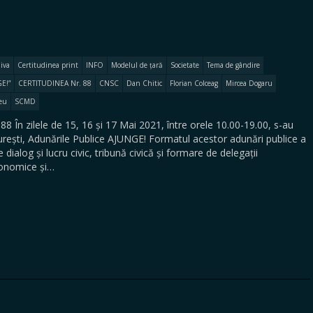
iva
Certitudinea print
INFO
Modelul de țară
Societate
Tema de gândire
E!”
CERTITUDINEA Nr. 88
CNSC
Dan Chitic
Florian Colceag
Mircea Dogaru
eu
SCMD
 În zilele de 15, 16 și 17 Mai 2021, între orele 10.00-19.00, s-au
curești, Adunările Publice AJUNGE! Formatul acestor adunări publice a
 dialog și lucru civic, tribună civică și formare de delegații
conomice și…