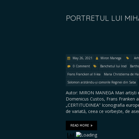
PORTRETUL LUI MIH
May 26, 2021
Miron Manega
Arh
0 Comment
Banchetul lui Irod
Barth
Frans Francken al II-lea
Maria Christierna de H
Solomon arătându-și comorile Reginei din Saba
Autor: MIRON MANEGA Mari artiști eur
Domenicus Custos, Frans Franken al I
„CERTITUDINEA” Iconografia european
de variată, ceea ce vorbește, de ase
READ MORE