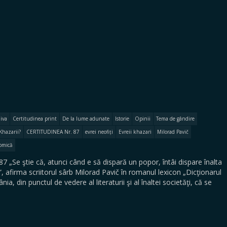
iva
Certitudinea print
De la lume adunate
Istorie
Opinii
Tema de gândire
Khazarii?
CERTITUDINEA Nr. 87
evrei neofiți
Evreii khazari
Milorad Pavič
nomică
 „Se ştie că, atunci când e să dispară un popor, întâi dispare înalta
.”, afirma scriitorul sârb Milorad Pavič în romanul lexicon „Dicţionarul
 din punctul de vedere al literaturii şi al înaltei societăţi, că se