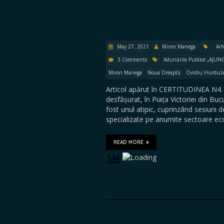
May 27, 2021
Miron Manega
Arh
3 Comments
Adunările Publice „AJUNG
Miron Manega
Noua Dreaptă
Ovidiu Hurduz
Articol apărut în CERTITUDINEA N4. 88
desfășurat, în Piața Victoriei din Bu
fost unul atipic, cuprinzând sesiuni de
specializate pe anumite sectoare e
READ MORE