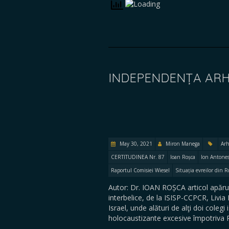
INDEPENDENȚA ARHIV
May 30, 2021
Miron Manega
Arh
CERTITUDINEA Nr. 87
Ioan Roșca
Ion Antone
Raportul Comisiei Wiesel
Situația evreilor din 
Autor: Dr. IOAN ROȘCA articol apărut
interbelice, de la ISISP-CCPCR, Livi
Israel, unde alături de alţi doi colegi 
holocaustizante excesive împotriva 