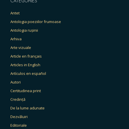
CATEGORIES
Antet
Antologia poeziilor frumoase
Antologia rușinii
Arhiva
Arte vizuale
Article en français
Articles in English
Artículos en español
Autori
Certitudinea print
Credință
De la lume adunate
Dezvăluiri
Editoriale