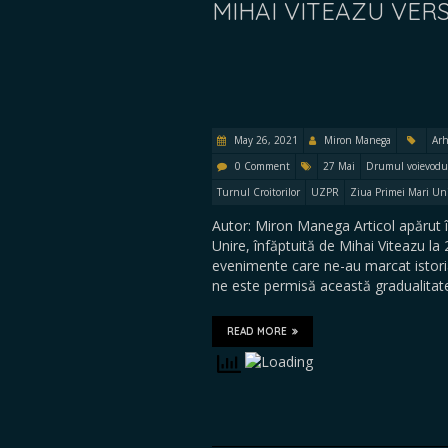
MIHAI VITEAZU VERS
May 26, 2021
Miron Manega
Arh
0 Comment
27 Mai
Drumul voievodu
Turnul Croitorilor
UZPR
Ziua Primei Mari Uni
Autor: Miron Manega Articol apărut
Unire, înfăptuită de Mihai Viteazu l
evenimente care ne-au marcat istoria
ne este permisă această gradualita
READ MORE