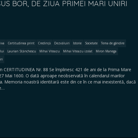
US BOR, DE ZIUA PRIMEI MARI UNIRI
iva
Certitudinea print
Credință
Dezvăluiri
Istorie
Societate
Tema de gândire
lui
Laurian Stănchescu
Mihai Viteazu
Mihai Viteazu izolat
Miron Manega
ri
 în CERTITUDINEA Nr. 88 Se împlinesc 421 de ani de la Prima Mare
a 27 Mai 1600. O dată aproape neobservată în calendarul marilor
. Memoria noastră identitară este din ce în ce mai inexistentă, dacă
te…