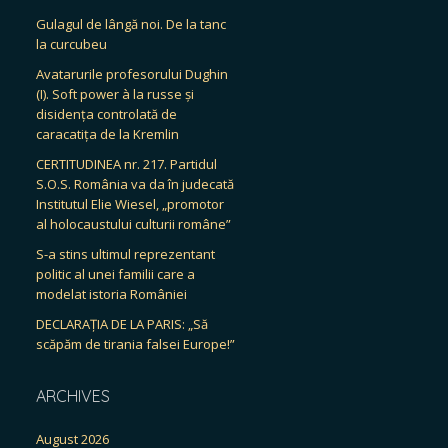
Gulagul de lângă noi. De la tanc
la curcubeu
Avatarurile profesorului Dughin
(I). Soft power à la russe și
disidența controlată de
caracatița de la Kremlin
CERTITUDINEA nr. 217. Partidul
S.O.S. România va da în judecată
Institutul Elie Wiesel, „promotor
al holocaustului culturii române”
S-a stins ultimul reprezentant
politic al unei familii care a
modelat istoria României
DECLARAȚIA DE LA PARIS: „Să
scăpăm de tirania falsei Europe!”
ARCHIVES
August 2026