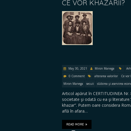
CE VOR KHAZARII?
May 30, 2021
Miron Manega
Arh
0 Comment
alterarea valorilor
Ce vor 
Miron Manega
secuii
slăbirea şi aservirea eco
Articol apărut în CERTITUDINEA Nr. 87
societate şi odată cu ea şi literature
khazar”. Putem oare considera România,
află în afara…
READ MORE