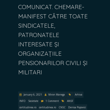
COMUNICAT. CHEMARE-
MANIFEST CĂTRE TOATE
SINDICATELE,
PATRONATELE
INTERESATE ȘI
ORGANIZAȚIILE
PENSIONARILOR CIVILI ȘI
MILITARI
January 6, 2021
Miron Manega
Arhiva
INFO
Societate
1 Comment
ANSF
certitudinea.ro
certitudinea.ro
CNSC
Denisa Popovici