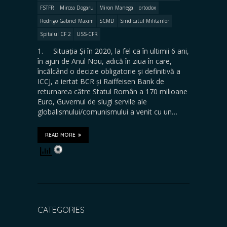
FSTFR
Mircea Dogaru
Miron Manega
ortodox
Rodrigo Gabriel Maxim
SCMD
Sindicatul Militarilor
Spitalul CF 2
USS-CFR
1. Situația Și în 2020, la fel ca în ultimii 6 ani,
în ajun de Anul Nou, adică în ziua în care,
încălcând o decizie obligatorie și definitivă a
ICCJ, a iertat BCR și Raiffeisen Bank de
returnarea către Statul Român a 170 milioane
Euro, Guvernul de slugi servile ale
globalismului/comunismului a venit cu un…
READ MORE
CATEGORIES