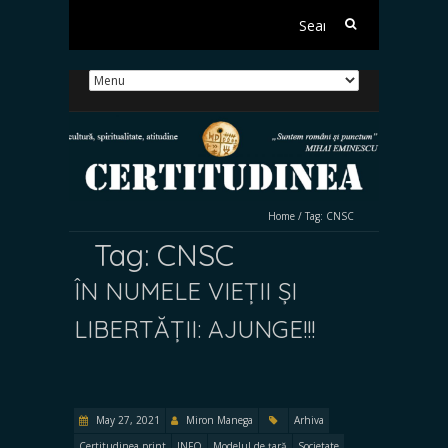
Search
for:
Home
/
Tag:
CNSC
Tag:
CNSC
ÎN NUMELE VIEȚII ȘI
LIBERTĂȚII: AJUNGE!!!
May 27, 2021
Miron Manega
Arhiva
Certitudinea print
INFO
Modelul de țară
Societate