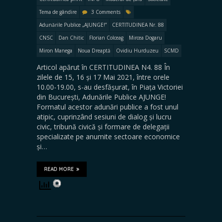
Tema de gândire
3 Comments
Adunările Publice „AJUNGE!”
CERTITUDINEA Nr. 88
CNSC
Dan Chitic
Florian Colceag
Mircea Dogaru
Miron Manega
Noua Dreaptă
Ovidiu Hurduzeu
SCMD
Articol apărut în CERTITUDINEA N4. 88 În
zilele de 15, 16 și 17 Mai 2021, între orele
10.00-19.00, s-au desfășurat, în Piața Victoriei
din București, Adunările Publice AJUNGE!
Formatul acestor adunări publice a fost unul
atipic, cuprinzând sesiuni de dialog și lucru
civic, tribună civică și formare de delegații
specializate pe anumite sectoare economice
și…
READ MORE