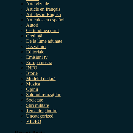
Arte vizuale
Article en français
Articles in English
Artículos en español
Autori
Certitudinea print
Credință
De la lume adunate
Dezvăluiri
Editoriale
Emisiuni tv
Europa nostra
INFO
Istorie
Modelul de țară
Muzica
Opinii
Salonul refuzaților
Societate
Știri militare
Tema de gândire
Uncategorized
VIDEO
Recent Posts