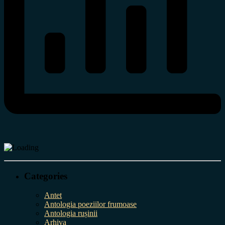
Categories
Antet
Antologia poeziilor frumoase
Antologia rușinii
Arhiva