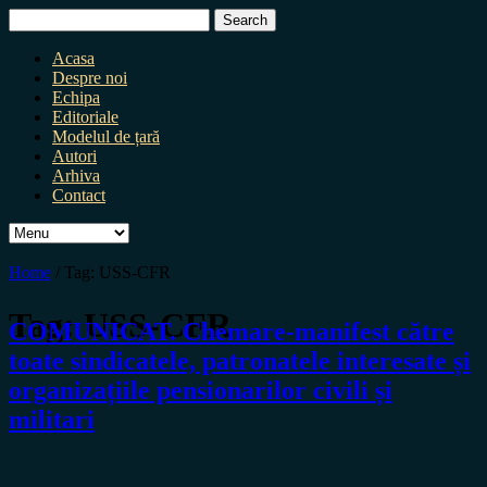
Search
for:
Acasa
Despre noi
Echipa
Editoriale
Modelul de țară
Autori
Arhiva
Contact
Home
/
Tag:
USS-CFR
Tag:
USS-CFR
COMUNICAT. Chemare-manifest către
toate sindicatele, patronatele interesate și
organizațiile pensionarilor civili și
militari