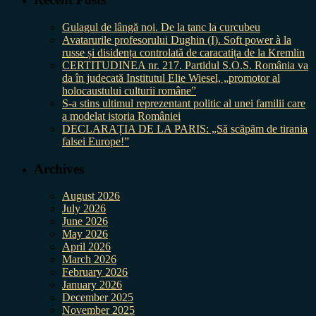
Gulagul de lângă noi. De la tanc la curcubeu
Avatarurile profesorului Dughin (I). Soft power à la
russe și disidența controlată de caracatița de la Kremlin
CERTITUDINEA nr. 217. Partidul S.O.S. România va
da în judecată Institutul Elie Wiesel, „promotor al
holocaustului culturii române”
S-a stins ultimul reprezentant politic al unei familii care
a modelat istoria României
DECLARAȚIA DE LA PARIS: „Să scăpăm de tirania
falsei Europe!”
Archives
August 2026
July 2026
June 2026
May 2026
April 2026
March 2026
February 2026
January 2026
December 2025
November 2025