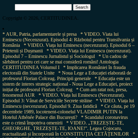
Search
for:
Copyright © 2026, CERTITUDINEA.
* AUR, Patria, parlamentarele și presa
* VIDEO. Viata lui
Eminescu (Necenzurat). Episodul 4: Războiul pentru Transilvania și
România
* VIDEO. Viața lui Eminescu (necenzurat). Episodul 6 –
Prietenii și Dușmanii
* VIDEO. Viața lui Eminescu (necenzurat).
Episodul 7 – Eminescu Jurnalistul și Sociologul
* Un cadou de
sărbători pentru cei care se mai consideră români! Antologia
CERTITUDINEA Volumul I
* Implicarea României în frauda
electorală din Statele Unite
* Noua Lege a Educației elaborată de
profesorul Florian Colceag. Principii generale
* Educația este un
sistem de interes strategic național - Noua Lege a Educației, proiect
inițiat de profesorul Florian Colceag
* Cum am ratat noi, presa,
fenomenul AUR
* VIDEO. Viața lui Eminescu (Necenzurat).
Episodul 3: Vânat de Serviciile Secrete străine
* VIDEO. Viața lui
Eminescu (necenzurat). Episodul 9. Ziua fatidică
* Ce căuta, pe 19
decembrie 1989, locotenent-colonelul VLADIMIR PUTIN la
Hotelul Athénée Palace din București?
* Scandalul coronavirus
este o crimă împotriva omenirii
* VIDEO. „TREZEȘTE-TE,
GHEORGHE, TREZEȘTE-TE, IOANE!”. Legea Cojocaru,
reactualizată și încorporată în CONSTITUȚIA CETĂȚENILOR
*