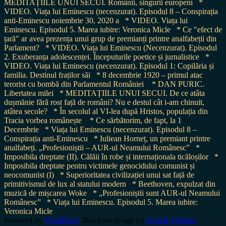
MEDITAȚIILE UNUI SECUI. Românii, singurii europeni
*
VIDEO. Viața lui Eminescu (necenzurat). Episodul 8 – Conspirația
anti-Eminescu noiembrie 30, 2020 a
* VIDEO. Viața lui
Eminescu. Episodul 5. Marea iubire: Veronica Micle
* Ce "efect de
țară" ar avea prezența unui grup de premianți printre analfabeții din
Parlament?
* VIDEO. Viața lui Eminescu (Necenzurat). Episodul
2. Exuberanța adolescenței. Începuturile poetice și jurnalistice
*
VIDEO. Viața lui Eminescu (necenzurat). Episodul 1: Copilăria și
familia. Destinul fraților săi
* 8 decembrie 1920 – primul atac
terorist cu bombă din Parlamentul României
* DAN PURIC.
Libertatea milei
* MEDITAȚIILE UNUI SECUI. De ce atâta
dușmănie fără rost față de români? Nu e destul cât i-am chinuit,
atâtea secole?
* În secolul al VI-lea după Hristos, populația din
Tracia vorbea românește
* Ce sărbătorim, de fapt, la 1
Decembrie
* Viața lui Eminescu (necenzurat). Episodul 8 –
Conspirația anti-Eminescu
* Iuliean Horneț, un premiant printre
analfabeți. „Profesioniștii – AUR-ul Neamului Românesc”
*
Imposibila dreptate (II). Călăii în robe și internaționala ticăloșilor
*
Imposibila dreptate pentru victimele genocidului comunist și
neocomunist (I)
* Superioritatea civilizației unui sat față de
primitivismul de lux al statului modern
* Beethoven, expulzat din
muzică de mișcarea Woke
* „Profesioniștii sunt AUR-ul Neamului
Românesc”
* Viața lui Eminescu. Episodul 5. Marea iubire:
Veronica Micle
Powered by
WordPress
. Blackoot design by
Iceable Themes
.