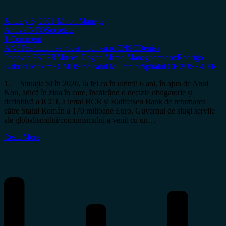
January 6, 2021
Miron Manega
Arhiva
INFO
Societate
1 Comment
ANSF
certitudinea.ro
certitudinea.ro
CNSC
Denisa
Popovici
FSTFR
Mircea Dogaru
Miron Manega
ortodox
Rodrigo
Gabriel Maxim
SCMD
Sindicatul Militarilor
Spitalul CF 2
USS-CFR
1. Situația Și în 2020, la fel ca în ultimii 6 ani, în ajun de Anul
Nou, adică în ziua în care, încălcând o decizie obligatorie și
definitivă a ICCJ, a iertat BCR și Raiffeisen Bank de returnarea
către Statul Român a 170 milioane Euro, Guvernul de slugi servile
ale globalismului/comunismului a venit cu un…
Read More