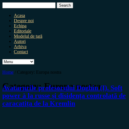
Search
for:
Acasa
Despre noi
Echipa
Editoriale
Modelul de țară
Autori
Arhiva
Contact
Home
/
Category:
Europa nostra
Category:
Europa nostra
Avatarurile profesorului Dughin (I). Soft
power à la russe și disidența controlată de
caracatița de la Kremlin