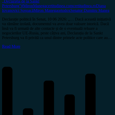
„Declarația de la Sankt
Petersburg”
#MironManega
certitudinea.com
certitudinea.ro
Diana
Iovanovici Șoșoacă
Miron Manega
ortodox
Senator Dumitru Manea
Declarație politică în Senat, 10 06 2026: „… Dacă această inițiativă
va rămâne izolată, documentul va avea doar valoare istorică. Dacă
însă va fi urmată de alte contacte și de o eventuală reluare a
negocierilor UE-Rusia, peste câțiva ani, Declarația de la Sankt
Petersburg va fi privită ca unul dintre primele acte politice care au…
Read More