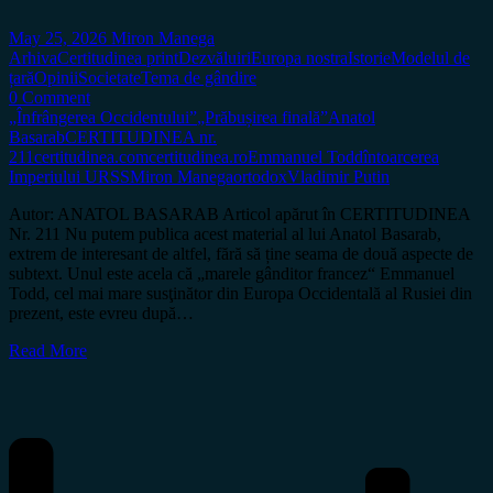
May 25, 2026
Miron Manega
Arhiva
Certitudinea print
Dezvăluiri
Europa nostra
Istorie
Modelul de
țară
Opinii
Societate
Tema de gândire
0 Comment
„Înfrângerea Occidentului”
„Prăbușirea finală”
Anatol
Basarab
CERTITUDINEA nr.
211
certitudinea.com
certitudinea.ro
Emmanuel Todd
întoarcerea
Imperiului URSS
Miron Manega
ortodox
Vladimir Putin
Autor: ANATOL BASARAB Articol apărut în CERTITUDINEA
Nr. 211 Nu putem publica acest material al lui Anatol Basarab,
extrem de interesant de altfel, fără să ține seama de două aspecte de
subtext. Unul este acela că „marele gânditor francez“ Emmanuel
Todd, cel mai mare susţinător din Europa Occidentală al Rusiei din
prezent, este evreu după…
Read More