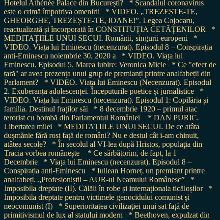
Hotelul Athénée Palace din București?
* Scandalul coronavirus
este o crimă împotriva omenirii
* VIDEO. „TREZEȘTE-TE,
GHEORGHE, TREZEȘTE-TE, IOANE!”. Legea Cojocaru,
reactualizată și încorporată în CONSTITUȚIA CETĂȚENILOR
*
MEDITAȚIILE UNUI SECUI. Românii, singurii europeni
*
VIDEO. Viața lui Eminescu (necenzurat). Episodul 8 – Conspirația
anti-Eminescu noiembrie 30, 2020 a
* VIDEO. Viața lui
Eminescu. Episodul 5. Marea iubire: Veronica Micle
* Ce "efect de
țară" ar avea prezența unui grup de premianți printre analfabeții din
Parlament?
* VIDEO. Viața lui Eminescu (Necenzurat). Episodul
2. Exuberanța adolescenței. Începuturile poetice și jurnalistice
*
VIDEO. Viața lui Eminescu (necenzurat). Episodul 1: Copilăria și
familia. Destinul fraților săi
* 8 decembrie 1920 – primul atac
terorist cu bombă din Parlamentul României
* DAN PURIC.
Libertatea milei
* MEDITAȚIILE UNUI SECUI. De ce atâta
dușmănie fără rost față de români? Nu e destul cât i-am chinuit,
atâtea secole?
* În secolul al VI-lea după Hristos, populația din
Tracia vorbea românește
* Ce sărbătorim, de fapt, la 1
Decembrie
* Viața lui Eminescu (necenzurat). Episodul 8 –
Conspirația anti-Eminescu
* Iuliean Horneț, un premiant printre
analfabeți. „Profesioniștii – AUR-ul Neamului Românesc”
*
Imposibila dreptate (II). Călăii în robe și internaționala ticăloșilor
*
Imposibila dreptate pentru victimele genocidului comunist și
neocomunist (I)
* Superioritatea civilizației unui sat față de
primitivismul de lux al statului modern
* Beethoven, expulzat din