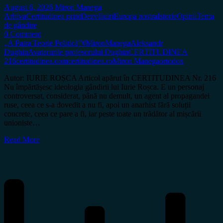
August 6, 2026
Miron Manega
Arhiva
Certitudinea print
Dezvăluiri
Europa nostra
Istorie
Opinii
Tema
de gândire
0 Comment
„A Patra Teorie Politică”
#MironManega
Aleksandr
Dughin
Avatarurile profesorului Dughin
CERTITUDINEA
216
certitudinea.com
certitudinea.ro
Miron Manega
ortodox
Autor: IURIE ROȘCA Articol apărut în CERTITUDINEA Nr. 216
Nu împărtășesc ideologia gândirii lui Iurie Roșca. E un personaj
controversat, considerat, până nu demult, un agent al propagandei
ruse, ceea ce s-a dovedit a nu fi, apoi un anarhist fără soluții
concrete, ceea ce pare a fi, iar peste toate un trădător al mișcării
unioniste…
Read More