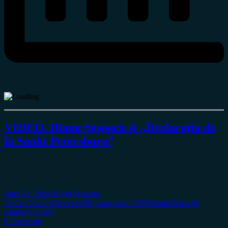
VIDEO. Diana Șoșoacă și „Declarația de
la Sankt Petersburg”
June 10, 2026
Miron Manega
Arhiva
Credință
Dezvăluiri
Europa nostra
INFO
Istorie
Tema de
gândire
VIDEO
0 Comment