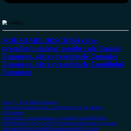
SCRISOARE DESCHISĂ către
președinții statelor membre ale Uniunii
Europene, către președintele Comisiei
Europene, către președintele Consiliului
European
June 11, 2026
Miron Manega
Arhiva
Dezvăluiri
Europa nostra
Opinii
Tema de gândire
0 Comment
certitudinea.com
certitudinea.ro
Consiliul Europei
DIANA
IOVANOVICI-ȘOȘOACĂ
Federația Rusă
Forumul Economic
Internațional de la Sankt Petersburg
ortodox
Scrisoare