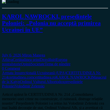
KAROL NAWROCKI, președintele
Poloniei: „Polonia nu acceptă primirea
Ucrainei în UE”
July 6, 2026
Miron Manega
Arhiva
Certitudinea print
Dezvăluiri
Europa
nostra
Istorie
Opinii
Societate
Tema de gândire
0 Comment
Armata Insurecțională Ucraineană (UPA)
CERTITUDINEA Nr.
214
certitudinea.com
certitudinea.ro
KAROL NAWROCKI
Masacrul
de la Katyn
Ordinul Vulturul Alb
ortodox
președintele
Poloniei
Volodimir Zelenski
Articol apărut în CERTITUDINEA Nr. 214 „Consolidarea
memoriei unei crime nu construiește, ci ruinează, distruge relațiile
noastre” Președintele Poloniei i-a retras lui Volodimir Zelenski cea
mai înaltă decorație de stat, Ordinul Vulturul Alb, și a avertizat că