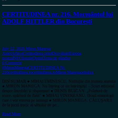
CERTITUDINEA nr. 216. Mormântul lui
ADOLF HITTLER din București
July 22, 2026
Miron Manega
Antet
Arhiva
Certitudinea print
Dezvăluiri
Europa
nostra
INFO
Istorie
Opinii
Tema de gândire
0 Comment
#MironManega
CERTITUDINEA Nr.
216
certitudinea.ro
certitudinea.ro
Miron Manega
ortodox
DIN SUMAR ● MIHAI EMINESCU. Nulitățile din fruntea statului
● MIRON MANEGA. Nu înțeleg ce nu înțelegeți! – Scurt editorial
despre întrebări și răspunsuri ● DENIS BUICAN. „Frântură de
soare, spărtură de flaut” ● MIHAI VINEREANU. Două etimologii
care-i vor enerva pe latiniști ● MIRON MANEGA. CĂLUŞARII
de la jocul tracic al săbiilor de pe…
Read More