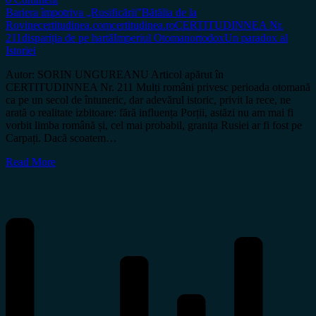
Bariera împotriva „Rusificării”
Bătălia de la
Rovine
certitudinea.com
certitudinea.ro
CERTITUDINNEA Nr.
211
dispariția de pe hartă
Imperiul Otoman
ortodox
Un paradox al
Istoriei
Autor: SORIN UNGUREANU Articol apărut în
CERTITUDINNEA Nr. 211 Mulți români privesc perioada otomană
ca pe un secol de întuneric, dar adevărul istoric, privit la rece, ne
arată o realitate izbitoare: fără influența Porții, astăzi nu am mai fi
vorbit limba română și, cel mai probabil, granița Rusiei ar fi fost pe
Carpați. Dacă scoatem…
Read More