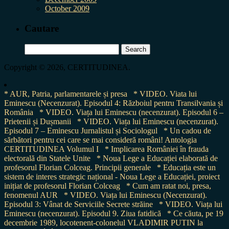
October 2009
Cautare
Search
for:
Copyright © 2026, CERTITUDINEA.
* AUR, Patria, parlamentarele și presa
* VIDEO. Viata lui
Eminescu (Necenzurat). Episodul 4: Războiul pentru Transilvania și
România
* VIDEO. Viața lui Eminescu (necenzurat). Episodul 6 –
Prietenii și Dușmanii
* VIDEO. Viața lui Eminescu (necenzurat).
Episodul 7 – Eminescu Jurnalistul și Sociologul
* Un cadou de
sărbători pentru cei care se mai consideră români! Antologia
CERTITUDINEA Volumul I
* Implicarea României în frauda
electorală din Statele Unite
* Noua Lege a Educației elaborată de
profesorul Florian Colceag. Principii generale
* Educația este un
sistem de interes strategic național - Noua Lege a Educației, proiect
inițiat de profesorul Florian Colceag
* Cum am ratat noi, presa,
fenomenul AUR
* VIDEO. Viața lui Eminescu (Necenzurat).
Episodul 3: Vânat de Serviciile Secrete străine
* VIDEO. Viața lui
Eminescu (necenzurat). Episodul 9. Ziua fatidică
* Ce căuta, pe 19
decembrie 1989, locotenent-colonelul VLADIMIR PUTIN la