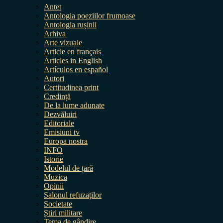
Antet
Antologia poeziilor frumoase
Antologia rușinii
Arhiva
Arte vizuale
Article en français
Articles in English
Artículos en español
Autori
Certitudinea print
Credință
De la lume adunate
Dezvăluiri
Editoriale
Emisiuni tv
Europa nostra
INFO
Istorie
Modelul de țară
Muzica
Opinii
Salonul refuzaților
Societate
Știri militare
Tema de gândire