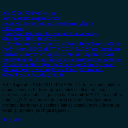
July 25, 2026
Miron Manega
Arhiva
Certitudinea print
Europa
nostra
INFO
Istorie
Opinii
Societate
Tema de gândire
0 Comment
„Să scăpăm de tirania falsei Europe!”
Bart Jan Spruyt
(Olanda)
CERTITUDINEA Nr.
215
certitudinea.com
certitudinea.ro
Chantal Delsol
Dalmacio Negro
Pavón (Spania)
DECLARAȚIA DE LA PARIS
Falsa Europă
Janne
Haaland Matlary (Norvegia)
Lánczi András (Ungaria)
Matthias
Storme (Belgia)
O Europă în care putem să credem
ortodox
Phillipe
Bénéton
Pierre Manent (Franţa)
Rémi Brague
Robert Spaemann
(Germania)
Roger Scruton (Marea Britanie)
Roman Joch
(Cehia)
Ryszard Legutko (Polonia)
Articol apărut în CERTITUDINEA Nr. 215 În urma unei întâlniri
comune avute la Paris, un grup de intelectuali de orientare
conservatoare a publicat, pe data de 7 octombrie 2017, un manifest
intitulat „O Europă în care putem să credem“. Izvorât dintr-o
profundă îngrijorare şi deziluzie faţă de actualul mers al lucrurilor,
textul îşi propune, pe lângă tragerea…
Read More