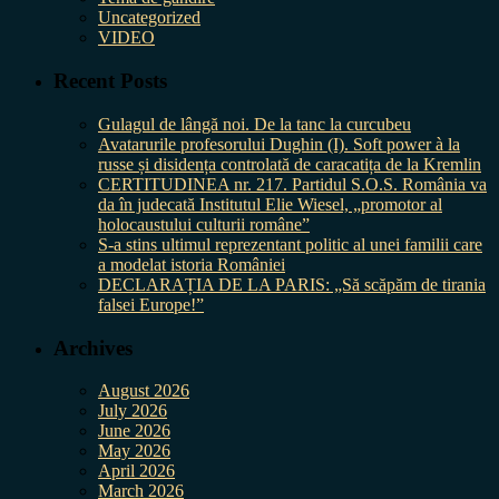
Uncategorized
VIDEO
Recent Posts
Gulagul de lângă noi. De la tanc la curcubeu
Avatarurile profesorului Dughin (I). Soft power à la
russe și disidența controlată de caracatița de la Kremlin
CERTITUDINEA nr. 217. Partidul S.O.S. România va
da în judecată Institutul Elie Wiesel, „promotor al
holocaustului culturii române”
S-a stins ultimul reprezentant politic al unei familii care
a modelat istoria României
DECLARAȚIA DE LA PARIS: „Să scăpăm de tirania
falsei Europe!”
Archives
August 2026
July 2026
June 2026
May 2026
April 2026
March 2026