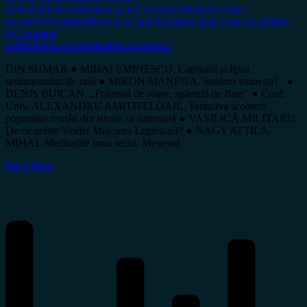
Antet
Arhiva
Certitudinea print
Credință
Editoriale
Europa
nostra
INFO
Istorie
Modelul de țară
Opinii
Societate
Tema de gândire
0 Comment
certitudinea.com
certitudinea.ro
ortodox
DIN SUMAR ● MIHAI EMINESCU. Capitalul și lipsa
sentimentului de rasă ● MIRON MANEGA. Suntem vinovați? ●
DENIS BUICAN. „Frântură de soare, spărtură de flaut” ● Conf.
Univ. ALEXANDRU AMITITELOAIE. Tentativa scoaterii
poporului român din istoria sa națională ● VASILICĂ MILITARU.
De ce urăște Vexler Mișcarea Legionară? ● NAGY ATTILA-
MIHAI. Meditațiile unui secui. Meșterul…
Read More