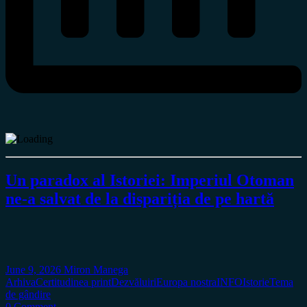
Un paradox al Istoriei: Imperiul Otoman
ne-a salvat de la dispariția de pe hartă
June 9, 2026
Miron Manega
Arhiva
Certitudinea print
Dezvăluiri
Europa nostra
INFO
Istorie
Tema
de gândire
0 Comment