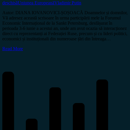
deschisă
Uniunea Europeană
Vladimir Putin
Autor: DIANA IOVANOVICI-ȘOȘOACĂ Doamnelor și domnilor,
Vă adresez această scrisoare în urma participării mele la Forumul
Economic Internațional de la Sankt Petersburg, desfășurat în
perioada 3-6 iunie a acestui an, unde am avut ocazia să interacționez
direct cu reprezentanți ai Federației Ruse, precum și cu lideri politici,
economici și instituționali din numeroase țări din întreaga…
Read More