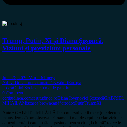
Trump, Putin, Xi și Diana Șoșoacă.
Viziuni și previziuni personale
June 26, 2026
Miron Manega
Arhiva
De la lume adunate
Dezvăluiri
Europa
nostra
Opinii
Societate
Tema de gândire
0 Comment
certitudinea.com
certitudinea.ro
Diana Iovanovici Șoșoacă
GABRIEL
MIHĂILĂ
Mișcarea browneană”
ortodox
Putin
Trump
Xi
Autor: GABRIEL MIHĂILĂ Pe parcursul vieții mele (nicidecum
matusalemică) am observat că oamenii mai deștepți, cu clar viziune,
oamenii erudiți care au făcut pasiune pentru citit „la hurtă” tot ce le