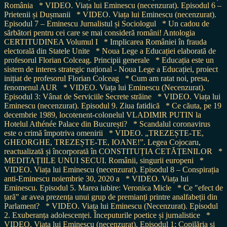
România
* VIDEO. Viața lui Eminescu (necenzurat). Episodul 6 –
Prietenii și Dușmanii
* VIDEO. Viața lui Eminescu (necenzurat).
Episodul 7 – Eminescu Jurnalistul și Sociologul
* Un cadou de
sărbători pentru cei care se mai consideră români! Antologia
CERTITUDINEA Volumul I
* Implicarea României în frauda
electorală din Statele Unite
* Noua Lege a Educației elaborată de
profesorul Florian Colceag. Principii generale
* Educația este un
sistem de interes strategic național - Noua Lege a Educației, proiect
inițiat de profesorul Florian Colceag
* Cum am ratat noi, presa,
fenomenul AUR
* VIDEO. Viața lui Eminescu (Necenzurat).
Episodul 3: Vânat de Serviciile Secrete străine
* VIDEO. Viața lui
Eminescu (necenzurat). Episodul 9. Ziua fatidică
* Ce căuta, pe 19
decembrie 1989, locotenent-colonelul VLADIMIR PUTIN la
Hotelul Athénée Palace din București?
* Scandalul coronavirus
este o crimă împotriva omenirii
* VIDEO. „TREZEȘTE-TE,
GHEORGHE, TREZEȘTE-TE, IOANE!”. Legea Cojocaru,
reactualizată și încorporată în CONSTITUȚIA CETĂȚENILOR
*
MEDITAȚIILE UNUI SECUI. Românii, singurii europeni
*
VIDEO. Viața lui Eminescu (necenzurat). Episodul 8 – Conspirația
anti-Eminescu noiembrie 30, 2020 a
* VIDEO. Viața lui
Eminescu. Episodul 5. Marea iubire: Veronica Micle
* Ce "efect de
țară" ar avea prezența unui grup de premianți printre analfabeții din
Parlament?
* VIDEO. Viața lui Eminescu (Necenzurat). Episodul
2. Exuberanța adolescenței. Începuturile poetice și jurnalistice
*
VIDEO. Viața lui Eminescu (necenzurat). Episodul 1: Copilăria și