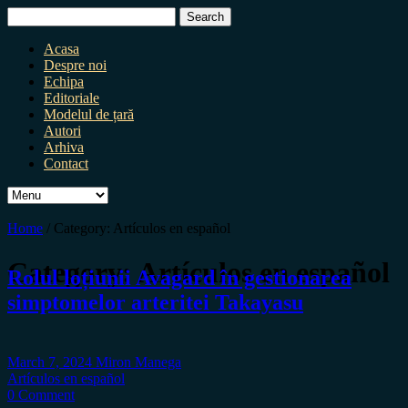
Search
for:
Acasa
Despre noi
Echipa
Editoriale
Modelul de țară
Autori
Arhiva
Contact
Home
/
Category:
Artículos en español
Category:
Artículos en español
Rolul loțiunii Avagard în gestionarea
simptomelor arteritei Takayasu
March 7, 2024
Miron Manega
Artículos en español
0 Comment