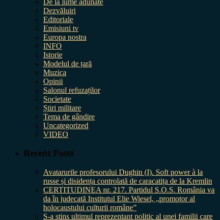
De la lume adunate
Dezvăluiri
Editoriale
Emisiuni tv
Europa nostra
INFO
Istorie
Modelul de țară
Muzica
Opinii
Salonul refuzaților
Societate
Știri militare
Tema de gândire
Uncategorized
VIDEO
Recent Posts
Avatarurile profesorului Dughin (I). Soft power à la
russe și disidența controlată de caracatița de la Kremlin
CERTITUDINEA nr. 217. Partidul S.O.S. România va
da în judecată Institutul Elie Wiesel, „promotor al
holocaustului culturii române”
S-a stins ultimul reprezentant politic al unei familii care