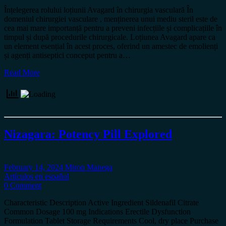
Înțelegerea rolului loțiunii Avagard în chirurgia vasculară În
domeniul chirurgiei vasculare , menținerea unui mediu steril este de
cea mai mare importanță pentru a preveni infecțiile și complicațiile în
timpul și după procedurile chirurgicale. Loțiunea Avagard apare ca
un element esențial în acest proces, oferind un amestec de emolienți
și agenți antiseptici conceput pentru a…
Read More
Nizagara: Potency Pill Explored
February 14, 2024
Miron Manega
Artículos en español
0 Comment
Characteristic Description Active Ingredient Sildenafil Citrate
Common Dosage 100 mg Indications Erectile Dysfunction
Formulation Tablet Storage Requirements Cool, dry place Purchase