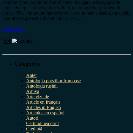
Explore More Common Brand Name Nizagara, a recognizable
name, emerges in the market with its main ingredient, sildenafil
citrate. This compound has secured a spot in men’s health, especially
in addressing erectile dysfunction (ED)….
Read More
Categories
Antet
Antologia poeziilor frumoase
Antologia rușinii
Arhiva
Arte vizuale
Article en français
Articles in English
Artículos en español
Autori
Certitudinea print
Credință