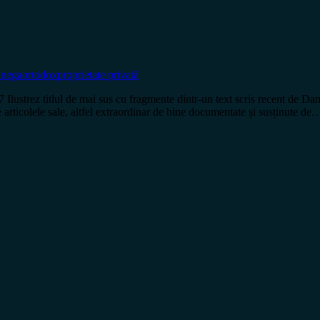
nega
ortodox
proprietate privată
titlul de mai sus cu fragmente dintr-un text scris recent de Dan Diac
e articolele sale, altfel extraordinar de bine documentate și susținute de