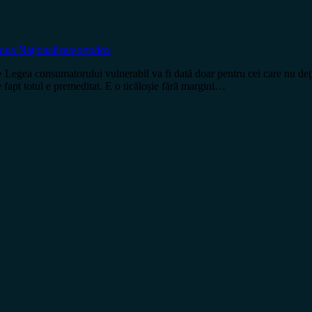
oua Naționalizare
ortodox
nsumatorului vulnerabil va fi dată doar pentru cei care nu dețin prop
e fapt totul e premeditat. E o ticăloșie fără margini…