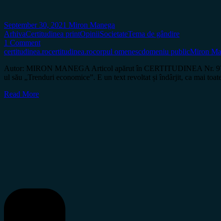
September 30, 2021
Miron Manega
Arhiva
Certitudinea print
Opinii
Societate
Tema de gândire
1 Comment
certitudinea.ro
certitudinea.ro
corpul omenesc
domeniu public
Miron Ma
Autor: MIRON MANEGA Articol apărut în CERTITUDINEA Nr. 97 Ilustrez 
ul său „Trenduri economice”. E un text revoltat și îndârjit, ca mai toat
Read More