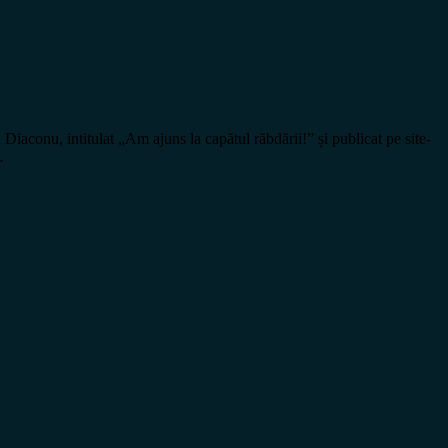
onu, intitulat „Am ajuns la capătul răbdării!” și publicat pe site-
…