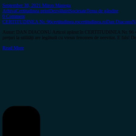
September 30, 2021
Miron Manega
Arhiva
Certitudinea print
Dezvăluiri
Societate
Tema de gândire
0 Comment
CERTITUDINEA Nr. 96
certitudinea.ro
certitudinea.ro
Dan Diaconu
N
Autor: DAN DIACONU Articol apărut în CERTITUDINEA Nr. 96 • Legea co
prețuri la utilități are legătură cu vreun fenomen de neevitat. E fals! D
Read More