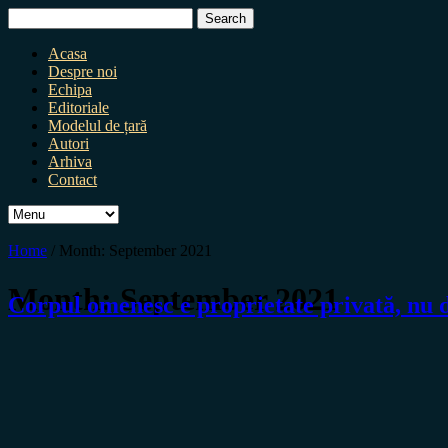
Search
for:
Acasa
Despre noi
Echipa
Editoriale
Modelul de țară
Autori
Arhiva
Contact
Home
/
Month:
September 2021
Month:
September 2021
Corpul omenesc e proprietate privată, nu 