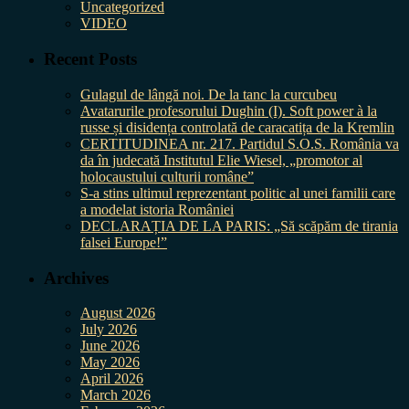
Uncategorized
VIDEO
Recent Posts
Gulagul de lângă noi. De la tanc la curcubeu
Avatarurile profesorului Dughin (I). Soft power à la
russe și disidența controlată de caracatița de la Kremlin
CERTITUDINEA nr. 217. Partidul S.O.S. România va
da în judecată Institutul Elie Wiesel, „promotor al
holocaustului culturii române”
S-a stins ultimul reprezentant politic al unei familii care
a modelat istoria României
DECLARAȚIA DE LA PARIS: „Să scăpăm de tirania
falsei Europe!”
Archives
August 2026
July 2026
June 2026
May 2026
April 2026
March 2026