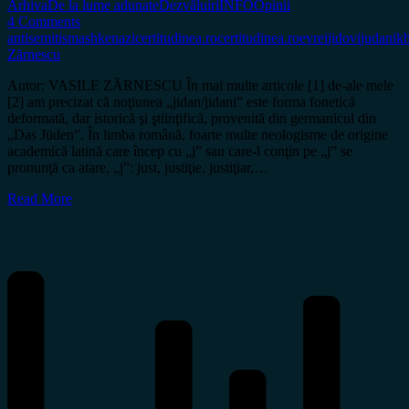
Arhiva
De la lume adunate
Dezvăluiri
INFO
Opinii
4 Comments
antisemitism
ashkenazi
certitudinea.ro
certitudinea.ro
evrei
jidovi
judani
kh
Zărnescu
Autor: VASILE ZĂRNESCU În mai multe articole [1] de-ale mele
[2] am precizat că noţiunea „jidan/jidani” este forma fonetică
deformată, dar istorică şi ştiinţifică, provenită din germanicul din
„Das Jüden”. În limba română, foarte multe neologisme de origine
academică latină care încep cu „j” sau care-l conţin pe „j” se
pronunţă ca atare, „j”: just, justiţie, justiţiar,…
Read More