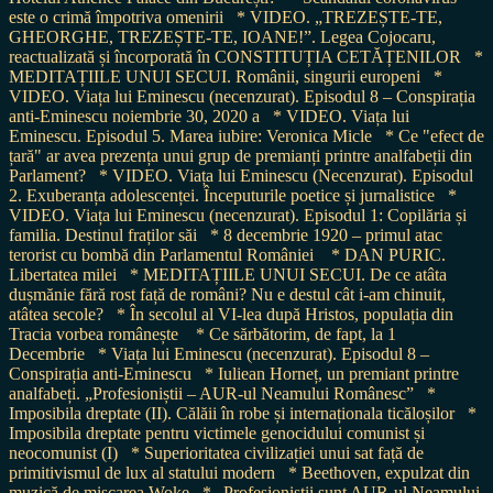
este o crimă împotriva omenirii
* VIDEO. „TREZEȘTE-TE,
GHEORGHE, TREZEȘTE-TE, IOANE!”. Legea Cojocaru,
reactualizată și încorporată în CONSTITUȚIA CETĂȚENILOR
*
MEDITAȚIILE UNUI SECUI. Românii, singurii europeni
*
VIDEO. Viața lui Eminescu (necenzurat). Episodul 8 – Conspirația
anti-Eminescu noiembrie 30, 2020 a
* VIDEO. Viața lui
Eminescu. Episodul 5. Marea iubire: Veronica Micle
* Ce "efect de
țară" ar avea prezența unui grup de premianți printre analfabeții din
Parlament?
* VIDEO. Viața lui Eminescu (Necenzurat). Episodul
2. Exuberanța adolescenței. Începuturile poetice și jurnalistice
*
VIDEO. Viața lui Eminescu (necenzurat). Episodul 1: Copilăria și
familia. Destinul fraților săi
* 8 decembrie 1920 – primul atac
terorist cu bombă din Parlamentul României
* DAN PURIC.
Libertatea milei
* MEDITAȚIILE UNUI SECUI. De ce atâta
dușmănie fără rost față de români? Nu e destul cât i-am chinuit,
atâtea secole?
* În secolul al VI-lea după Hristos, populația din
Tracia vorbea românește
* Ce sărbătorim, de fapt, la 1
Decembrie
* Viața lui Eminescu (necenzurat). Episodul 8 –
Conspirația anti-Eminescu
* Iuliean Horneț, un premiant printre
analfabeți. „Profesioniștii – AUR-ul Neamului Românesc”
*
Imposibila dreptate (II). Călăii în robe și internaționala ticăloșilor
*
Imposibila dreptate pentru victimele genocidului comunist și
neocomunist (I)
* Superioritatea civilizației unui sat față de
primitivismul de lux al statului modern
* Beethoven, expulzat din
muzică de mișcarea Woke
* „Profesioniștii sunt AUR-ul Neamului