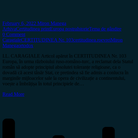
February 6, 2022
Miron Manega
Arhiva
Certitudinea print
Europa nostra
Istorie
Tema de gândire
0 Comment
Caragiale
CERTITUDINEA Nr. 103
certitudinea.ro
evrei
Miron
Manega
ortodox
I.L. CARAGIALE Articol apărut în CERTITUDINEA Nr. 103
Europa, în urma războiului ruso-româno-turc, a reclamat dela Statul
român să adopte principiul absolutei toleranțe religioase, ca o
dovadă că acest tânăr Stat, ce pretindea să fie admis a conlucra în
marginile mijloacelor sale la opera de civilizație a continentului,
voește a îmbrățișa în totul principiele de…
Read More