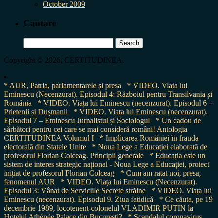
October 2009
Cautare
Search
for:
Copyright © 2026, CERTITUDINEA.
* AUR, Patria, parlamentarele și presa
* VIDEO. Viata lui
Eminescu (Necenzurat). Episodul 4: Războiul pentru Transilvania și
România
* VIDEO. Viața lui Eminescu (necenzurat). Episodul 6 –
Prietenii și Dușmanii
* VIDEO. Viața lui Eminescu (necenzurat).
Episodul 7 – Eminescu Jurnalistul și Sociologul
* Un cadou de
sărbători pentru cei care se mai consideră români! Antologia
CERTITUDINEA Volumul I
* Implicarea României în frauda
electorală din Statele Unite
* Noua Lege a Educației elaborată de
profesorul Florian Colceag. Principii generale
* Educația este un
sistem de interes strategic național - Noua Lege a Educației, proiect
inițiat de profesorul Florian Colceag
* Cum am ratat noi, presa,
fenomenul AUR
* VIDEO. Viața lui Eminescu (Necenzurat).
Episodul 3: Vânat de Serviciile Secrete străine
* VIDEO. Viața lui
Eminescu (necenzurat). Episodul 9. Ziua fatidică
* Ce căuta, pe 19
decembrie 1989, locotenent-colonelul VLADIMIR PUTIN la
Hotelul Athénée Palace din București?
* Scandalul coronavirus