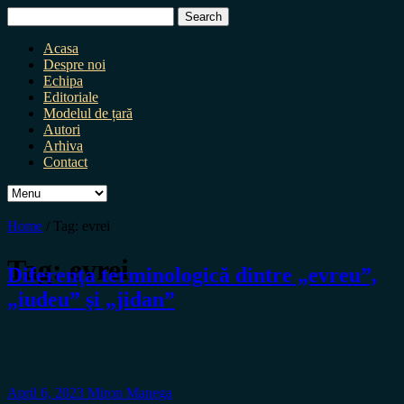
Search
for:
Acasa
Despre noi
Echipa
Editoriale
Modelul de țară
Autori
Arhiva
Contact
Home
/
Tag:
evrei
Tag:
evrei
Diferenţa terminologică dintre „evreu”,
„iudeu” şi „jidan”
April 6, 2023
Miron Manega