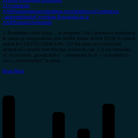
Arhiva
Certitudinea print
Istorie
13 Comments
ANRP
antisemitism
certitudinea.ro
certitudinea.ro
Combaterea
„antisemitismului”
evrei
Ioan Roșca
jaful de la
ANRP
ortodox
Soljenitzîn
5. Restituirea vechii prăzi… in integrum 5.4a Camuflarea restituirilor
în natura şi compensărilor prin ANRP Autor: IOAN ROȘCA Articol
apărut în CERTITUDINEA Nr. 122 Nu reiau aici rechizoriul
alcătuit de Corneliu Dan Niculae (folosit în cap. 3.3) dar semnalez
că escrocheria „privatizărilor” – demascată de el – s-a împletit cu
cea a „retrocedarilor” în fusul…
Read More