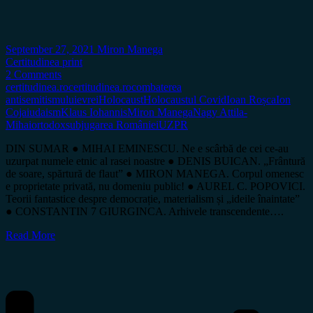
September 27, 2021
Miron Manega
Certitudinea print
2 Comments
certitudinea.ro
certitudinea.ro
combaterea
antisemitismului
evrei
Holocaust
Holocaustul Covid
Ioan Roșca
Ion
Coja
iudaism
Klaus Iohannis
Miron Manega
Nagy Attila-
Mihai
ortodox
subjugarea României
UZPR
DIN SUMAR ● MIHAI EMINESCU. Ne e scârbă de cei ce-au
uzurpat numele etnic al rasei noastre ● DENIS BUICAN. „Frântură
de soare, spărtură de flaut” ● MIRON MANEGA. Corpul omenesc
e proprietate privată, nu domeniu public! ● AUREL C. POPOVICI.
Teorii fantastice despre democrație, materialism și „ideile înaintate”
● CONSTANTIN 7 GIURGINCA. Arhivele transcendente….
Read More