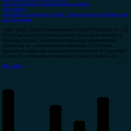
Arhiva
Certitudinea print
Istorie
Tema de gândire
5 Comments
certitudinea.ro
certitudinea.ro
Emil Cioran
evrei
ortodox
Schimbarea la
față a României
Autor: EMIL CIORAN Articol apărut în CERTITUDINEA Nr. 123
Evreii s-au opus la noi împotriva oricărei încercări de consolidare
națională și politică. Aici trebuie căutată sursa antisemitismului
militant, dar nu a antisemitismului sentimental. Ei au criticat
totdeauna România, dar au considerat orice tentativă de consolidare
în afară de o democrație convenabilă ca reacțiune, barbarie etc….
Read More