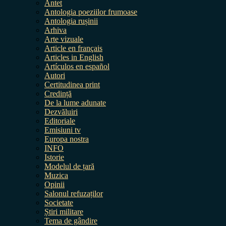
Antet
Antologia poeziilor frumoase
Antologia rușinii
Arhiva
Arte vizuale
Article en français
Articles in English
Artículos en español
Autori
Certitudinea print
Credință
De la lume adunate
Dezvăluiri
Editoriale
Emisiuni tv
Europa nostra
INFO
Istorie
Modelul de țară
Muzica
Opinii
Salonul refuzaților
Societate
Știri militare
Tema de gândire