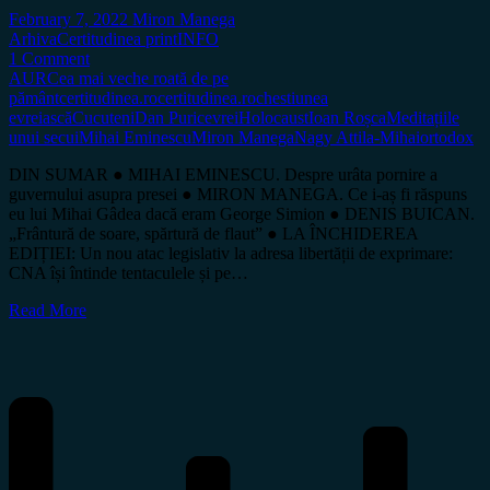
February 7, 2022
Miron Manega
Arhiva
Certitudinea print
INFO
1 Comment
AUR
Cea mai veche roată de pe
pământ
certitudinea.ro
certitudinea.ro
chestiunea
evreiască
Cucuteni
Dan Puric
evrei
Holocaust
Ioan Roșca
Meditațiile
unui secui
Mihai Eminescu
Miron Manega
Nagy Attila-Mihai
ortodox
DIN SUMAR ● MIHAI EMINESCU. Despre urâta pornire a
guvernului asupra presei ● MIRON MANEGA. Ce i-aș fi răspuns
eu lui Mihai Gâdea dacă eram George Simion ● DENIS BUICAN.
„Frântură de soare, spărtură de flaut” ● LA ÎNCHIDEREA
EDIȚIEI: Un nou atac legislativ la adresa libertății de exprimare:
CNA își întinde tentaculele și pe…
Read More