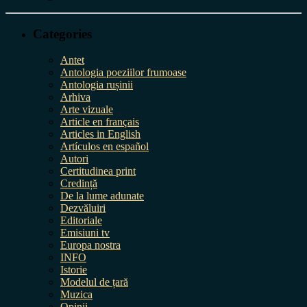
Categories
Antet
Antologia poeziilor frumoase
Antologia rușinii
Arhiva
Arte vizuale
Article en français
Articles in English
Artículos en español
Autori
Certitudinea print
Credință
De la lume adunate
Dezvăluiri
Editoriale
Emisiuni tv
Europa nostra
INFO
Istorie
Modelul de țară
Muzica
Opinii