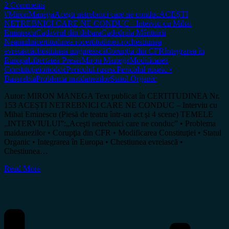
2 Comments
#MironManega
Aceşti netrebnici care ne conduc
ACEȘTI
NETREBNICI CARE NE CONDUC - Interviu cu Mihai
Eminescu
Cadavrul din debara
Cadedrala Mântuirii
Neamului
certitudinea.ro
certitudinea.ro
chestiunea
evreiască
chestiunea ungurească
Corupţia din CFR
Integrarea în
Europa
Libertatea Presei
Miron Manega
Modificarea
Constituţiei
ortodox
Pericolul rusesc
Pericolul rusesc •
Basarabia
Problema maidanezilor
Statul Organic
Autor: MIRON MANEGA Text publicat în CERTITUDINEA Nr.
153 ACEȘTI NETREBNICI CARE NE CONDUC – Interviu cu
Mihai Eminescu (Piesă de teatru într-un act şi 4 scene) TEMELE
„INTERVIULUI”:„Aceşti netrebnici care ne conduc” • Problema
maidanezilor • Corupţia din CFR • Modificarea Constituţiei • Statul
Organic • Integrarea în Europa • Chestiunea evreiască •
Chestiunea…
Read More