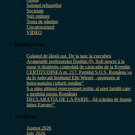
Salonul refuzaților
Societate
Știri militare
Tema de gândire
Uncategorized
VIDEO
Recent Posts
Gulagul de lângă noi. De la tanc la curcubeu
Avatarurile profesorului Dughin (I). Soft power à la
russe și disidența controlată de caracatița de la Kremlin
CERTITUDINEA nr. 217. Partidul S.O.S. România va
da în judecată Institutul Elie Wiesel, „promotor al
holocaustului culturii române”
S-a stins ultimul reprezentant politic al unei familii care
a modelat istoria României
DECLARAȚIA DE LA PARIS: „Să scăpăm de tirania
falsei Europe!”
Archives
August 2026
July 2026