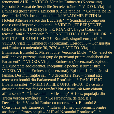
fenomenul AUR
* VIDEO. Viața lui Eminescu (Necenzurat).
Episodul 3: Vânat de Serviciile Secrete străine
* VIDEO. Viața lui
Eminescu (necenzurat). Episodul 9. Ziua fatidică
* Ce căuta, pe 19
decembrie 1989, locotenent-colonelul VLADIMIR PUTIN la
Hotelul Athénée Palace din București?
* Scandalul coronavirus
este o crimă împotriva omenirii
* VIDEO. „TREZEȘTE-TE,
GHEORGHE, TREZEȘTE-TE, IOANE!”. Legea Cojocaru,
reactualizată și încorporată în CONSTITUȚIA CETĂȚENILOR
*
MEDITAȚIILE UNUI SECUI. Românii, singurii europeni
*
VIDEO. Viața lui Eminescu (necenzurat). Episodul 8 – Conspirația
anti-Eminescu noiembrie 30, 2020 a
* VIDEO. Viața lui
Eminescu. Episodul 5. Marea iubire: Veronica Micle
* Ce "efect de
țară" ar avea prezența unui grup de premianți printre analfabeții din
Parlament?
* VIDEO. Viața lui Eminescu (Necenzurat). Episodul
2. Exuberanța adolescenței. Începuturile poetice și jurnalistice
*
VIDEO. Viața lui Eminescu (necenzurat). Episodul 1: Copilăria și
familia. Destinul fraților săi
* 8 decembrie 1920 – primul atac
terorist cu bombă din Parlamentul României
* DAN PURIC.
Libertatea milei
* MEDITAȚIILE UNUI SECUI. De ce atâta
dușmănie fără rost față de români? Nu e destul cât i-am chinuit,
atâtea secole?
* În secolul al VI-lea după Hristos, populația din
Tracia vorbea românește
* Ce sărbătorim, de fapt, la 1
Decembrie
* Viața lui Eminescu (necenzurat). Episodul 8 –
Conspirația anti-Eminescu
* Iuliean Horneț, un premiant printre
analfabeți. „Profesioniștii – AUR-ul Neamului Românesc”
*