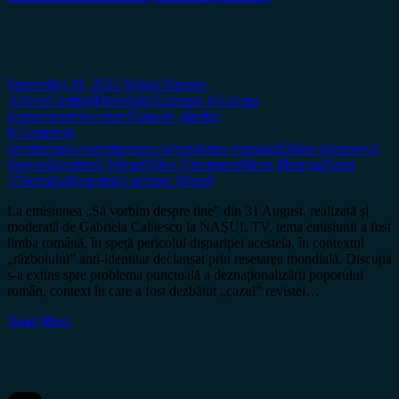
September 11, 2022
Miron Manega
Arhiva
Credință
Dezvăluiri
Emisiuni tv
Europa
nostra
Istorie
Societate
Tema de gândire
0 Comment
certitudinea.ro
certitudinea.ro
chestiunea evreiască
Diana Iovanovici
Șoșoacă
Institutul Wiesel
Mihai Vinereanu
Miron Manega
Nașul
TV
ortodox
Raportul Comisiei Wiesel
La emisiunea „Să vorbim despre tine” din 31 August, realizată și
moderată de Gabriela Calitescu la NAȘUL TV, tema emisiunii a fost
limba română, în speță pericolul dispariției acesteia, în contextul
„războiului” anti-identitar declanșat prin resetarea mondială. Discuția
s-a extins spre problema punctuală a deznaționalizării poporului
român, context în care a fost dezbătut „cazul” revistei…
Read More