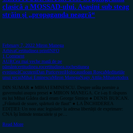
clasică a MOSSAD-ului. Asasini sub steag
străin şi „propaganda neagră“
February 7, 2022
Miron Manega
Arhiva
Certitudinea print
INFO
1 Comment
AUR
Cea mai veche roată de pe
pământ
certitudinea.ro
certitudinea.ro
chestiunea
evreiască
Cucuteni
Dan Puric
evrei
Holocaust
Ioan Roșca
Meditațiile
unui secui
Mihai Eminescu
Miron Manega
Nagy Attila-Mihai
ortodox
DIN SUMAR ● MIHAI EMINESCU. Despre urâta pornire a
guvernului asupra presei ● MIRON MANEGA. Ce i-aș fi răspuns
eu lui Mihai Gâdea dacă eram George Simion ● DENIS BUICAN.
„Frântură de soare, spărtură de flaut” ● LA ÎNCHIDEREA
EDIȚIEI: Un nou atac legislativ la adresa libertății de exprimare:
CNA își întinde tentaculele și pe…
Read More