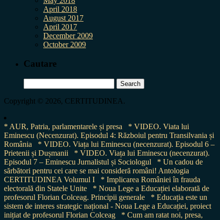
May 2018
April 2018
August 2017
April 2017
December 2009
October 2009
Cautare
Search
for:
Copyright © 2026, CERTITUDINEA.
* AUR, Patria, parlamentarele și presa
* VIDEO. Viata lui
Eminescu (Necenzurat). Episodul 4: Războiul pentru Transilvania și
România
* VIDEO. Viața lui Eminescu (necenzurat). Episodul 6 –
Prietenii și Dușmanii
* VIDEO. Viața lui Eminescu (necenzurat).
Episodul 7 – Eminescu Jurnalistul și Sociologul
* Un cadou de
sărbători pentru cei care se mai consideră români! Antologia
CERTITUDINEA Volumul I
* Implicarea României în frauda
electorală din Statele Unite
* Noua Lege a Educației elaborată de
profesorul Florian Colceag. Principii generale
* Educația este un
sistem de interes strategic național - Noua Lege a Educației, proiect
inițiat de profesorul Florian Colceag
* Cum am ratat noi, presa,