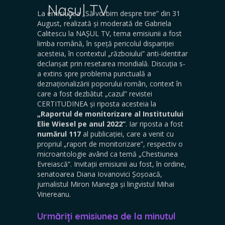
Nașul TV
La emisiunea „Să vorbim despre tine” din 31
August, realizată și moderată de Gabriela
Calitescu la NAȘUL TV, tema emisiunii a fost
limba română, în speță pericolul dispariției
acesteia, în contextul „războiului” anti-identitar
declanșat prin resetarea mondială. Discuția s-
a extins spre problema punctuală a
deznaționalizării poporului român, context în
care a fost dezbătut „cazul” revistei
CERTITUDINEA și riposta acesteia la
„Raportul de monitorizare al Institutului
Elie Wiesel pe anul 2022”
. Iar riposta a fost
numărul 117
al publicației, care a venit cu
propriul „raport de monitorizare”, respectiv o
microantologie având ca temă „Chestiunea
Evreiască”. Invitații emisiunii au fost, în ordine,
senatoarea Diana Iovanovici Șoșoacă,
jurnalistul Miron Manega și lingvistul Mihai
Vinereanu.
Urmăriți emisiunea de la minutul