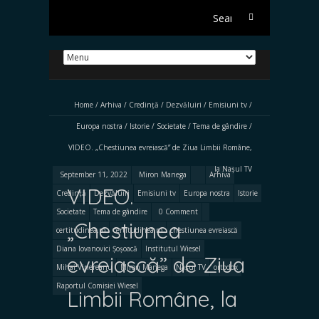
Search
for:
Home
/
Arhiva
/
Credință
/
Dezvăluiri
/
Emisiuni tv
/
Europa nostra
/
Istorie
/
Societate
/
Tema de gândire
/
VIDEO. „Chestiunea evreiască” de Ziua Limbii Române,
la Nașul TV
September 11, 2022
Miron Manega
Arhiva
VIDEO.
Credință
Dezvăluiri
Emisiuni tv
Europa nostra
Istorie
Societate
Tema de gândire
0 Comment
„Chestiunea
certitudinea.ro
certitudinea.ro
chestiunea evreiască
Diana Iovanovici Șoșoacă
Institutul Wiesel
evreiască” de Ziua
Mihai Vinereanu
Miron Manega
Nașul TV
ortodox
Raportul Comisiei Wiesel
Limbii Române, la