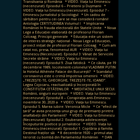
Transilvania și România
* VIDEO. Viața lui Eminescu
(necenzurat). Episodul 6 – Prietenii și Dușmanii
*
VIDEO. Viața lui Eminescu (necenzurat). Episodul 7 –
Eminescu Jurnalistul și Sociologul
* Un cadou de
sărbători pentru cei care se mai consideră români!
Antologia CERTITUDINEA Volumul I
* Implicarea
României în frauda electorală din Statele Unite
* Noua
Lege a Educației elaborată de profesorul Florian
Colceag. Principii generale
* Educația este un sistem
de interes strategic național - Noua Lege a Educației,
proiect inițiat de profesorul Florian Colceag
* Cum am
ratat noi, presa, fenomenul AUR
* VIDEO. Viața lui
Eminescu (Necenzurat). Episodul 3: Vânat de Serviciile
Secrete străine
* VIDEO. Viața lui Eminescu
(necenzurat). Episodul 9. Ziua fatidică
* Ce căuta, pe 19
decembrie 1989, locotenent-colonelul VLADIMIR PUTIN
la Hotelul Athénée Palace din București?
* Scandalul
coronavirus este o crimă împotriva omenirii
* VIDEO.
„TREZEȘTE-TE, GHEORGHE, TREZEȘTE-TE, IOANE!”.
Legea Cojocaru, reactualizată și încorporată în
CONSTITUȚIA CETĂȚENILOR
* MEDITAȚIILE UNUI SECUI.
Românii, singurii europeni
* VIDEO. Viața lui Eminescu
(necenzurat). Episodul 8 – Conspirația anti-Eminescu
noiembrie 30, 2020 a
* VIDEO. Viața lui Eminescu.
Episodul 5. Marea iubire: Veronica Micle
* Ce "efect de
țară" ar avea prezența unui grup de premianți printre
analfabeții din Parlament?
* VIDEO. Viața lui Eminescu
(Necenzurat). Episodul 2. Exuberanța adolescenței.
Începuturile poetice și jurnalistice
* VIDEO. Viața lui
Eminescu (necenzurat). Episodul 1: Copilăria și familia.
Destinul fraților săi
* 8 decembrie 1920 – primul atac
terorist cu bombă din Parlamentul României
* DAN