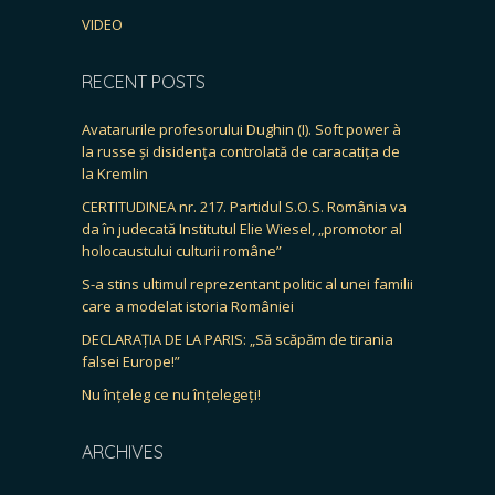
VIDEO
RECENT POSTS
Avatarurile profesorului Dughin (I). Soft power à
la russe și disidența controlată de caracatița de
la Kremlin
CERTITUDINEA nr. 217. Partidul S.O.S. România va
da în judecată Institutul Elie Wiesel, „promotor al
holocaustului culturii române”
S-a stins ultimul reprezentant politic al unei familii
care a modelat istoria României
DECLARAȚIA DE LA PARIS: „Să scăpăm de tirania
falsei Europe!”
Nu înțeleg ce nu înțelegeți!
ARCHIVES