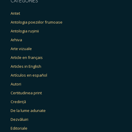
CATEGORIES
Antet
Antologia poeziilor frumoase
Antologia rușinii
Arhiva
Arte vizuale
Article en français
Articles in English
Artículos en español
Autori
Certitudinea print
Credință
De la lume adunate
Dezvăluiri
Editoriale