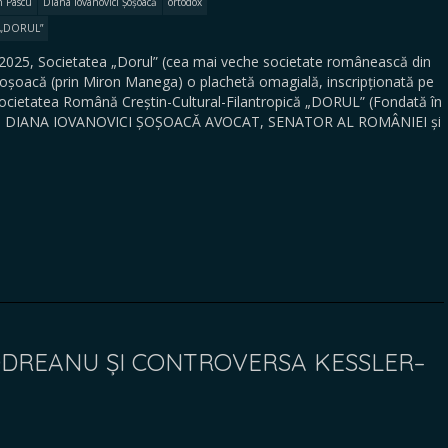
n Pascu
Diana Iovanovici Șoșoacă
ortodox
ă „DORUL”
 2025, Societatea „Dorul” (cea mai veche societate românească din
Șoșoacă (prin Miron Manega) o plachetă omagială, inscripționată pe
Societatea Română Creștin-Cultural-Filantropică „DORUL” (Fondată în
ei DIANA IOVANOVICI ȘOȘOACĂ AVOCAT, SENATOR AL ROMÂNIEI și
ODREANU ȘI CONTROVERSA KESSLER–