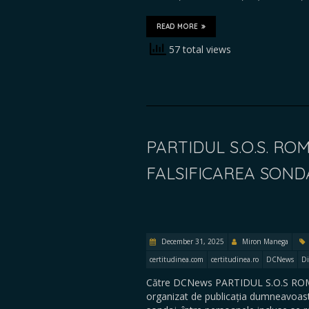
READ MORE
57 total views
PARTIDUL S.O.S. R
FALSIFICAREA SON
December 31, 2025
Miron Manega
certitudinea.com
certitudinea.ro
DCNews
Di
Către DCNews PARTIDUL S.O.S ROMÂN
organizat de publicația dumneavoastr