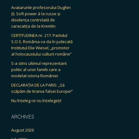
Avatarurile profesorului Dughin
(I). Soft power à la russe și
disidența controlată de
caracatița de la Kremlin
CERTITUDINEA nr. 217. Partidul
S.O.S. România va da în judecată
Institutul Elie Wiesel, „promotor
al holocaustului culturii române”
S-a stins ultimul reprezentant
politic al unei familii care a
modelat istoria României
DECLARAȚIA DE LA PARIS: „Să
scăpăm de tirania falsei Europe!”
Nu înțeleg ce nu înțelegeți!
ARCHIVES
August 2026