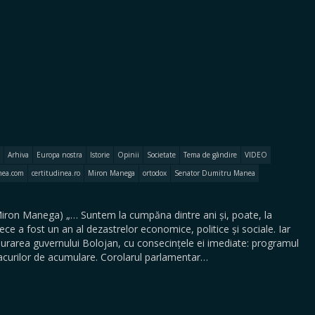
Arhiva
Europa nostra
Istorie
Opinii
Societate
Tema de gândire
VIDEO
nea.com
certitudinea.ro
Miron Manega
ortodox
Senator Dumitru Manea
on Manega) „… Suntem la cumpăna dintre ani și, poate, la
ce a fost un an al dezastrelor economice, politice și sociale. Iar
urarea guvernului Bolojan, cu consecințele ei imediate: programul
lacurilor de acumulare. Corolarul parlamentar…