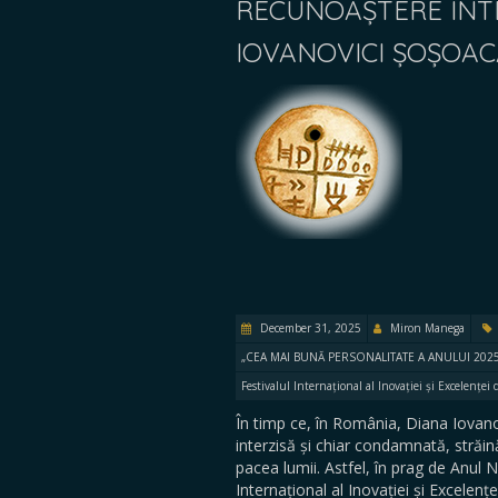
RECUNOAȘTERE INT
IOVANOVICI ȘOȘOA
December 31, 2025
Miron Manega
„CEA MAI BUNĂ PERSONALITATE A ANULUI 2025
Festivalul Internațional al Inovației și Excelențe
În timp ce, în România, Diana Iovano
interzisă și chiar condamnată, străi
pacea lumii. Astfel, în prag de Anul N
Internațional al Inovației și Excele