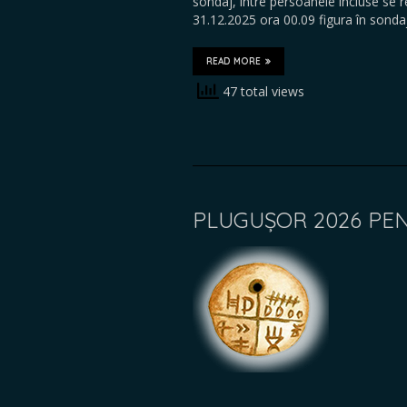
sondaj, între persoanele incluse se
31.12.2025 ora 00.09 figura în sond
READ MORE
47 total views
PLUGUȘOR 2026 PE