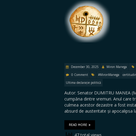
December 30, 2025
Miron Manega
0 Comment
#MironManega
certitudi
Ultima declarație politică
Autor: Senator DUMITRU MANEA (Mir
cumpăna dintre vremuri. Anul care tre
culmea acestor dezastre a fost insta
absurd de austeritate și apocalipsa 
READ MORE
47 total views