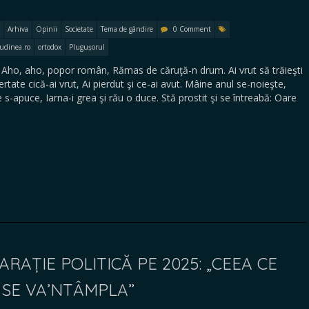
Arhiva
Opinii
Societate
Tema de gândire
0 Comment
tudinea.ro
ortodox
Plugușorul
o, aho, popor român, Rămas de căruţă-n drum. Ai vrut să trăieşti
ertate cică-ai vrut, Ai pierdut şi ce-ai avut. Mâine anul se-noieşte,
-apuce, Iarna-i grea şi rău o duce. Stă prostit şi se întreabă: Oare
ARAȚIE POLITICĂ PE 2025: „CEEA CE
 SE VA’NTÂMPLA”