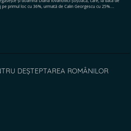
 regăsește și doamna Diana Iovanovici-Șoșoacă, care, la data de
aj pe primul loc cu 36%, urmată de Calin Georgescu cu 25%….
NTRU DEȘTEPTAREA ROMÂNILOR