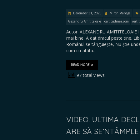
December 31, 2025
Miron Manega
Alexandru Amititeloaie
certitudinea.com
certi
Autor: ALEXANDRU AMITITELOAIE I Ah
mai bine, A dat dracul peste tine. Lib
Românul se tânguieşte, Nu ştie unde s
cum cu-atâta…
READ MORE
97 total views
VIDEO. ULTIMA DECL
ARE SĂ SE’NTÂMPLE