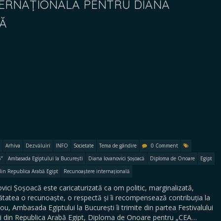
ERNAȚIONALĂ PENTRU DIANA
CĂ
Arhiva
Dezvăluiri
INFO
Societate
Tema de gândire
0 Comment
”
Ambasada Egiptului la București
Diana Iovanovici Șoșoacă
Diploma de Onoare
Egipt
i din Republica Arabă Egipt
Recunoaștere internațională
vici Șoșoacă este caricaturizată ca om politic, marginalizată,
nătatea o recunoaște, o respectă și îi recompensează contribuția la
ou, Ambasada Egiptului la București îi trimite din partea Festivalului
nței din Republica Arabă Egipt, Diploma de Onoare pentru „CEA…