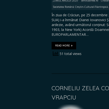
„OMUL ANULUI 2025”
certitudinea.ro
Cristia
Societatea Română Creștin-Cultural-Filantropic
În ziua de Crăciun, pe 25 decembrie
SUA) i-a înmânat Dianei Iovanovici 
ardezie, având următorul conținut: 
1903, la New York) Acordă Doamn
EUROPARLAMENTAR…
READ MORE
51 total views
CORNELIU ZELEA C
VRAPCIU