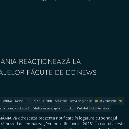
OMÂNIA REACȚIONEAZĂ LA
DAJELOR FĂCUTE DE DC NEWS
Arhiva
Dezvăluiri
INFO
Opinii
Societate
Tema de gândire
0 Comment
ana Iovanovici Șoșoacă
falsificarea sondajelor
ortodox
Partidul S.O.S România
IA vă adresează prezenta notificare în legătură cu sondajul
ă privind desemnarea „Personalității anului 2025”. În cadrul acestui