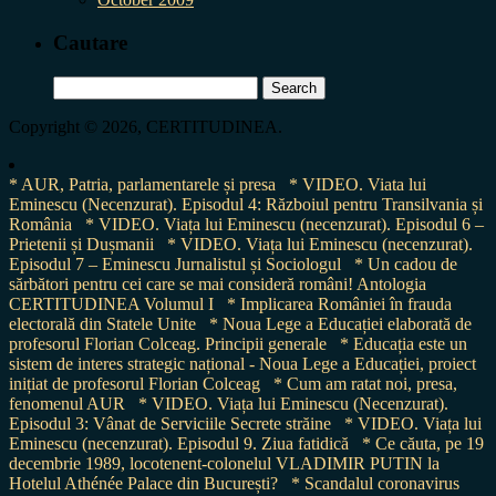
Cautare
Search
for:
Copyright © 2026, CERTITUDINEA.
* AUR, Patria, parlamentarele și presa
* VIDEO. Viata lui
Eminescu (Necenzurat). Episodul 4: Războiul pentru Transilvania și
România
* VIDEO. Viața lui Eminescu (necenzurat). Episodul 6 –
Prietenii și Dușmanii
* VIDEO. Viața lui Eminescu (necenzurat).
Episodul 7 – Eminescu Jurnalistul și Sociologul
* Un cadou de
sărbători pentru cei care se mai consideră români! Antologia
CERTITUDINEA Volumul I
* Implicarea României în frauda
electorală din Statele Unite
* Noua Lege a Educației elaborată de
profesorul Florian Colceag. Principii generale
* Educația este un
sistem de interes strategic național - Noua Lege a Educației, proiect
inițiat de profesorul Florian Colceag
* Cum am ratat noi, presa,
fenomenul AUR
* VIDEO. Viața lui Eminescu (Necenzurat).
Episodul 3: Vânat de Serviciile Secrete străine
* VIDEO. Viața lui
Eminescu (necenzurat). Episodul 9. Ziua fatidică
* Ce căuta, pe 19
decembrie 1989, locotenent-colonelul VLADIMIR PUTIN la
Hotelul Athénée Palace din București?
* Scandalul coronavirus