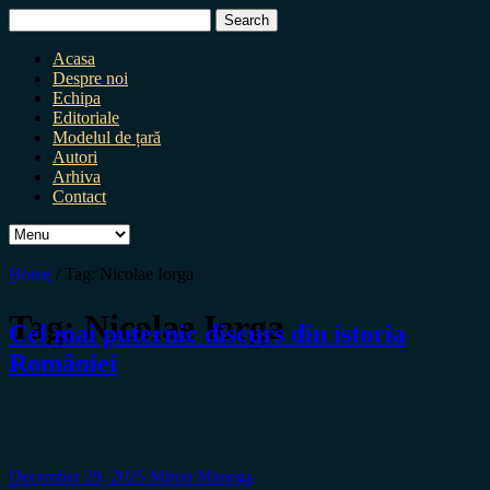
Search
for:
Acasa
Despre noi
Echipa
Editoriale
Modelul de țară
Autori
Arhiva
Contact
Home
/
Tag:
Nicolae Iorga
Tag:
Nicolae Iorga
Cel mai puternic discurs din istoria
României
December 29, 2025
Miron Manega