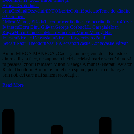
December 11, 2025
Miron Manega
Arhiva
Certitudinea
print
Credință
Dezvăluiri
INFO
Istorie
Opinii
Societate
Tema de gândire
0 Comment
#MironManega
#RaduTheodoru
certitudinea.com
certitudinea.ro
Cezar
Ivănescu
Doru Dinu Glăvan
George Coșbuc
I.L. Caragiale
Ioan
Roșca
Mihai Eminescu
Mihai Vinereanu
Miron Manega
Nae
Ionescu
Nicolae Densușianu
Nicolae Iorga
ortodox
Pamfil
Șeicaru
Radu Theodoru
Vasile Alecsandri
Vasile Conta
Vasile Pârvan
Autor: MIRON MANEGA „Căci așa am moștenit de la Ei tristețea
dintre a fi și a face, ne supunem lucizi aceleiași mari resemnări: ucisă
fu pasărea, zborul rămase” Miron Manega A murit Generalul Aviator
Radu Theodoru. A murit e un fel de a spune, pentru că el trăiește
prin noi, cei care mai suntem racordați…
Read More