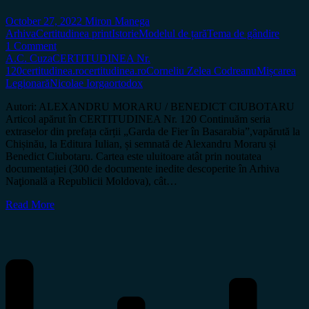
October 27, 2022
Miron Manega
Arhiva
Certitudinea print
Istorie
Modelul de țară
Tema de gândire
1 Comment
A.C. Cuza
CERTITUDINEA Nr.
120
certitudinea.ro
certitudinea.ro
Corneliu Zelea Codreanu
Mișcarea
Legionară
Nicolae Iorga
ortodox
Autori: ALEXANDRU MORARU / BENEDICT CIUBOTARU
Articol apărut în CERTITUDINEA Nr. 120 Continuăm seria
extraselor din prefața cărții „Garda de Fier în Basarabia”,vapărută la
Chișinău, la Editura Iulian, și semnată de Alexandru Moraru și
Benedict Ciubotaru. Cartea este uluitoare atât prin noutatea
documentației (300 de documente inedite descoperite în Arhiva
Naţională a Republicii Moldova), cât…
Read More