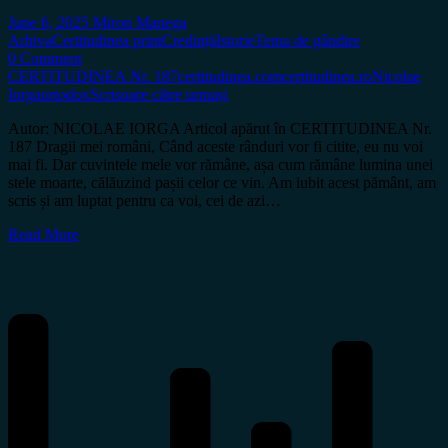
June 6, 2025
Miron Manega
Arhiva
Certitudinea print
Credință
Istorie
Tema de gândire
0 Comment
CERTITUDINEA Nr. 187
certitudinea.com
certitudinea.ro
Nicolae
Iorga
ortodox
Scrisoare către urmași
Autor: NICOLAE IORGA Articol apărut în CERTITUDINEA Nr.
187 Dragii mei români, Când aceste rânduri vor fi citite, eu nu voi
mai fi. Dar cuvintele mele vor rămâne, așa cum rămâne lumina unei
stele moarte, călăuzind pașii celor ce vin. Am iubit acest pământ, am
scris și am luptat pentru ca voi, cei de azi…
Read More