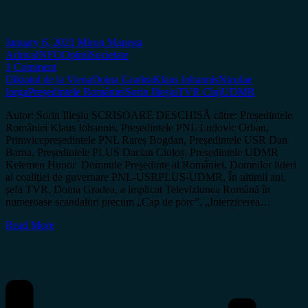
January 6, 2021
Miron Manega
Arhiva
INFO
Opinii
Societate
1 Comment
Diktatul de la Viena
Doina Gradea
Klaus Iohannis
Nicolae
Iorga
Președintele României
Sorin Ilieșiu
TVR Cluj
UDMR
Autor: Sorin Ilieșiu SCRISOARE DESCHISĂ către: Președintele
României Klaus Iohannis, Președintele PNL Ludovic Orban,
Primvicepreședintele PNL Rareș Bogdan, Președintele USR Dan
Barna, Președintele PLUS Dacian Cioloș, Președintele UDMR
Kelemen Hunor Domnule Președinte al României, Domnilor lideri
ai coaliției de guvernare PNL-USRPLUS-UDMR, În ultimii ani,
șefa TVR, Doina Gradea, a implicat Televiziunea Română în
numeroase scandaluri precum „Cap de porc”, „Interzicerea…
Read More