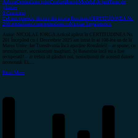
Arhiva
Certitudinea print
Credință
Istorie
Modelul de țară
Tema de
gândire
0 Comment
Cel mai puternic discurs din istoria României
CERTITUDINEA Nr.
201
certitudinea.com
certitudinea.ro
Nicolae Iorga
ortodox
Autor: NICOLAE IORGA Articol apărut în CERTITUDINEA Nr.
201 Începând cu 1 Decembrie 2025 am intrat în al 108-lea an de la
Marea Unire. Iar Transilvania încă aparține României! – ar spune, cu
nemulțumire, secesioniștii maghiari. Și Basarabia încă nu a fost
recuperată! – ar trebui să gândim noi, nemulțumiți de această datorie
neonorată. Ei,…
Read More