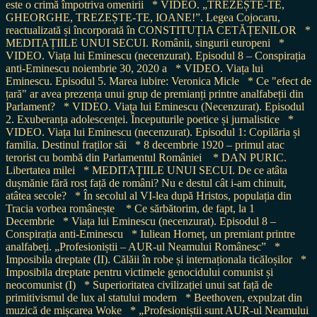
este o crimă împotriva omenirii
* VIDEO. „TREZEȘTE-TE,
GHEORGHE, TREZEȘTE-TE, IOANE!”. Legea Cojocaru,
reactualizată și încorporată în CONSTITUȚIA CETĂȚENILOR
*
MEDITAȚIILE UNUI SECUI. Românii, singurii europeni
*
VIDEO. Viața lui Eminescu (necenzurat). Episodul 8 – Conspirația
anti-Eminescu noiembrie 30, 2020 a
* VIDEO. Viața lui
Eminescu. Episodul 5. Marea iubire: Veronica Micle
* Ce "efect de
țară" ar avea prezența unui grup de premianți printre analfabeții din
Parlament?
* VIDEO. Viața lui Eminescu (Necenzurat). Episodul
2. Exuberanța adolescenței. Începuturile poetice și jurnalistice
*
VIDEO. Viața lui Eminescu (necenzurat). Episodul 1: Copilăria și
familia. Destinul fraților săi
* 8 decembrie 1920 – primul atac
terorist cu bombă din Parlamentul României
* DAN PURIC.
Libertatea milei
* MEDITAȚIILE UNUI SECUI. De ce atâta
dușmănie fără rost față de români? Nu e destul cât i-am chinuit,
atâtea secole?
* În secolul al VI-lea după Hristos, populația din
Tracia vorbea românește
* Ce sărbătorim, de fapt, la 1
Decembrie
* Viața lui Eminescu (necenzurat). Episodul 8 –
Conspirația anti-Eminescu
* Iuliean Horneț, un premiant printre
analfabeți. „Profesioniștii – AUR-ul Neamului Românesc”
*
Imposibila dreptate (II). Călăii în robe și internaționala ticăloșilor
*
Imposibila dreptate pentru victimele genocidului comunist și
neocomunist (I)
* Superioritatea civilizației unui sat față de
primitivismul de lux al statului modern
* Beethoven, expulzat din
muzică de mișcarea Woke
* „Profesioniștii sunt AUR-ul Neamului