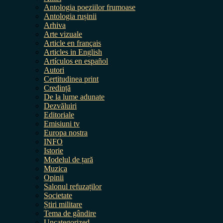
Antologia poeziilor frumoase
Antologia rușinii
Arhiva
Arte vizuale
Article en français
Articles in English
Artículos en español
Autori
Certitudinea print
Credință
De la lume adunate
Dezvăluiri
Editoriale
Emisiuni tv
Europa nostra
INFO
Istorie
Modelul de țară
Muzica
Opinii
Salonul refuzaților
Societate
Știri militare
Tema de gândire
Uncategorized