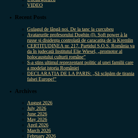
VIDEO
Recent Posts
Gulagul de lângă noi. De la tanc la curcubeu
Avatarurile profesorului Dughin (I). Soft power à la
russe și disidența controlată de caracatița de la Kremlin
CERTITUDINEA nr. 217. Partidul S.O.S. România va
da în judecată Institutul Elie Wiesel, „promotor al
holocaustului culturii române”
S-a stins ultimul reprezentant politic al unei familii care
a modelat istoria României
DECLARAȚIA DE LA PARIS: „Să scăpăm de tirania
falsei Europe!”
Archives
August 2026
July 2026
June 2026
May 2026
April 2026
March 2026
February 2026