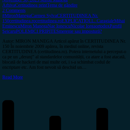
Arhiva
Certitudinea print
Tema de gândire
2 Comments
#MironManega
Carmen Sylva
CERTITUDINEA Nr.
150
certitudinea.ro
certitudinea.ro
EXPLICATIO
I.L. Caragiale
Mihai
Eminescu
Miron Manega
Nae Ionescu
Nicolae Iorga
ortodox
Pamfil
Şeicaru
POLEMICI PRIPITE
Smerenie sau impostură?
Autor: MIRON MANEGA Articol apărut în CERTITUDINEA Nr.
150 În noiembrie 2009 apărea, în mediul online, revista
CERTITUDINEA (certitudinea.ro). Potera internetului a perceput-o
ca pe un „deranj” al standardelor comunității, ca atare a fost atacată,
blocată de hackeri de mai multe ori, i s-a schimbat codul de
encriptare etc. Am fost nevoit să deschid un…
Read More