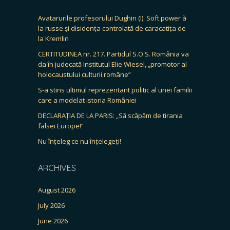
Avatarurile profesorului Dughin (I). Soft power à
la russe și disidența controlată de caracatița de
la Kremlin
CERTITUDINEA nr. 217. Partidul S.O.S. România va
da în judecată Institutul Elie Wiesel, „promotor al
holocaustului culturii române”
S-a stins ultimul reprezentant politic al unei familii
care a modelat istoria României
DECLARAȚIA DE LA PARIS: „Să scăpăm de tirania
falsei Europe!”
Nu înțeleg ce nu înțelegeți!
ARCHIVES
August 2026
July 2026
June 2026