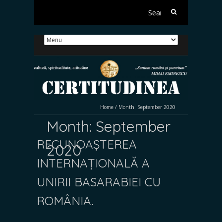
Search
for:
Home
/
Month:
September 2020
Month:
September
RECUNOAȘTEREA
2020
INTERNAȚIONALĂ A
UNIRII BASARABIEI CU
ROMÂNIA.