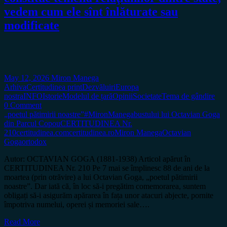
vedem cum ele sînt înlăturate sau
modificate
May 12, 2026
Miron Manega
Arhiva
Certitudinea print
Dezvăluiri
Europa
nostra
INFO
Istorie
Modelul de țară
Opinii
Societate
Tema de gândire
0 Comment
„poetul pătimirii noastre”
#MironManega
bustului lui Octavian Goga
din Parcul Copou
CERTITUDINEA Nr.
210
certitudinea.com
certitudinea.ro
Miron Manega
Octavian
Goga
ortodox
Autor: OCTAVIAN GOGA (1881-1938) Articol apărut în
CERTITUDINEA Nr. 210 Pe 7 mai se împlinesc 88 de ani de la
moartea (prin otrăvire) a lui Octavian Goga, „poetul pătimirii
noastre”. Dar iată că, în loc să-i pregătim comemorarea, suntem
obligați să-i asigurăm apărarea în fața unor atacuri abjecte, pornite
împotriva numelui, operei și memoriei sale….
Read More