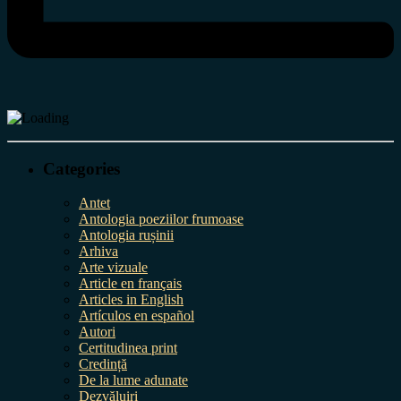
Categories
Antet
Antologia poeziilor frumoase
Antologia rușinii
Arhiva
Arte vizuale
Article en français
Articles in English
Artículos en español
Autori
Certitudinea print
Credință
De la lume adunate
Dezvăluiri