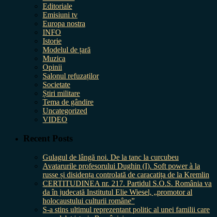
Editoriale
Emisiuni tv
Europa nostra
INFO
Istorie
Modelul de țară
Muzica
Opinii
Salonul refuzaților
Societate
Știri militare
Tema de gândire
Uncategorized
VIDEO
Recent Posts
Gulagul de lângă noi. De la tanc la curcubeu
Avatarurile profesorului Dughin (I). Soft power à la
russe și disidența controlată de caracatița de la Kremlin
CERTITUDINEA nr. 217. Partidul S.O.S. România va
da în judecată Institutul Elie Wiesel, „promotor al
holocaustului culturii române”
S-a stins ultimul reprezentant politic al unei familii care