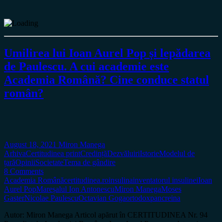
Umilirea lui Ioan Aurel Pop și lepădarea
de Paulescu. A cui academie este
Academia Română? Cine conduce statul
român?
August 18, 2021
Miron Manega
Arhiva
Certitudinea print
Credință
Dezvăluiri
Istorie
Modelul de
țară
Opinii
Societate
Tema de gândire
8 Comments
Academia Română
certitudinea.ro
insulina
inventatorul insulinei
Ioan
Aurel Pop
Mareșalul Ion Antonescu
Miron Manega
Moses
Gaster
Nicolae Paulescu
Octavian Goga
ortodox
pancreina
Autor: Miron Manega Articol apărut în CERTITUDINEA Nr. 94