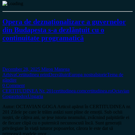
Opera de deznaționalizare a guvernelor
din Budapesta s-a dezlănțuit cu o
continuitate programatică
December 28, 2025
Miron Manega
Arhiva
Certitudinea print
Dezvăluiri
Europa nostra
Istorie
Tema de
gândire
0 Comment
CERTITUDINEA Nr. 201
certitudinea.com
certitudinea.ro
Octavian
Goga
ortodox
Ungaria
Autor: OCTAVIAN GOGA Articol apărut în CERTITUDINEA nr.
201 Zilele pe care le trăim astăzi sunt pline de emoții. Sub ochii
noștri, de câțiva ani, se țese istoria neamului, zvâcnind palpitările ei
de fiecare clipă cu o puternică necunoscută încă. Sunt generații
privilegiate în viață tuturor popoarelor, cărora le este dat să
primească roadele unor…