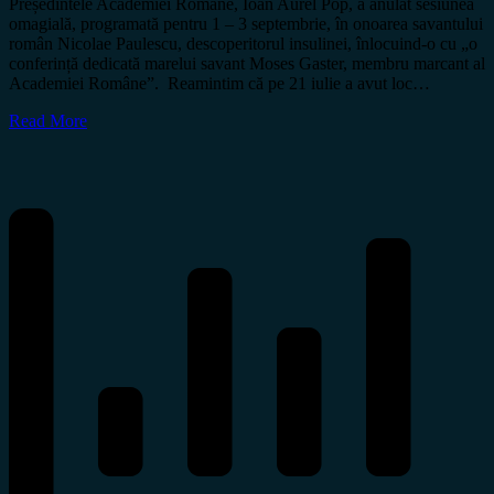
Președintele Academiei Române, Ioan Aurel Pop, a anulat sesiunea
omagială, programată pentru 1 – 3 septembrie, în onoarea savantului
român Nicolae Paulescu, descoperitorul insulinei, înlocuind-o cu „o
conferință dedicată marelui savant Moses Gaster, membru marcant al
Academiei Române”. Reamintim că pe 21 iulie a avut loc…
Read More