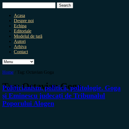
Search
for:
Acasa
Despre noi
Echipa
Editoriale
Modelul de țară
Autori
Arhiva
Contact
Home
/
Tag:
Octavian Goga
Tag:
Octavian Goga
Politicianism, politică, politologie. Goga
și Eminescu judecați de Tribunalul
Poporului Alogen