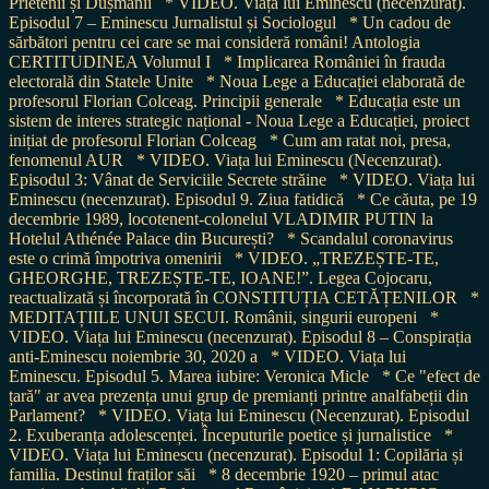
Prietenii și Dușmanii
* VIDEO. Viața lui Eminescu (necenzurat).
Episodul 7 – Eminescu Jurnalistul și Sociologul
* Un cadou de
sărbători pentru cei care se mai consideră români! Antologia
CERTITUDINEA Volumul I
* Implicarea României în frauda
electorală din Statele Unite
* Noua Lege a Educației elaborată de
profesorul Florian Colceag. Principii generale
* Educația este un
sistem de interes strategic național - Noua Lege a Educației, proiect
inițiat de profesorul Florian Colceag
* Cum am ratat noi, presa,
fenomenul AUR
* VIDEO. Viața lui Eminescu (Necenzurat).
Episodul 3: Vânat de Serviciile Secrete străine
* VIDEO. Viața lui
Eminescu (necenzurat). Episodul 9. Ziua fatidică
* Ce căuta, pe 19
decembrie 1989, locotenent-colonelul VLADIMIR PUTIN la
Hotelul Athénée Palace din București?
* Scandalul coronavirus
este o crimă împotriva omenirii
* VIDEO. „TREZEȘTE-TE,
GHEORGHE, TREZEȘTE-TE, IOANE!”. Legea Cojocaru,
reactualizată și încorporată în CONSTITUȚIA CETĂȚENILOR
*
MEDITAȚIILE UNUI SECUI. Românii, singurii europeni
*
VIDEO. Viața lui Eminescu (necenzurat). Episodul 8 – Conspirația
anti-Eminescu noiembrie 30, 2020 a
* VIDEO. Viața lui
Eminescu. Episodul 5. Marea iubire: Veronica Micle
* Ce "efect de
țară" ar avea prezența unui grup de premianți printre analfabeții din
Parlament?
* VIDEO. Viața lui Eminescu (Necenzurat). Episodul
2. Exuberanța adolescenței. Începuturile poetice și jurnalistice
*
VIDEO. Viața lui Eminescu (necenzurat). Episodul 1: Copilăria și
familia. Destinul fraților săi
* 8 decembrie 1920 – primul atac