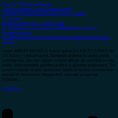
May 25, 2026
Miron Manega
Arhiva
Certitudinea print
Dezvăluiri
Europa
nostra
INFO
Istorie
Opinii
Societate
Tema de gândire
0 Comment
#MironManega
CERTITUDINEA nr.
211
certitudinea.com
certitudinea.ro
Mihai Eminescu
Miron
Manega
Octavian
Goga
ortodox
politică
Politicianism
politologie
Tribunalul Poporului
Alogen
Autor: MIRON MANEGA Articol apărut în CERTITUDINEA Nr.
211 Există o confuzie gravă, întreținută deliberat în spațiul public
contemporan, între trei registre complet diferite ale raportării la viața
cetății: politicianismul, gândirea politică și gândirea politologică. Din
această confuzie se nasc numeroase falsificări istorice și numeroase
procese de demonizare retrospectivă, cum este și cazul lui
Octavian…
Read More