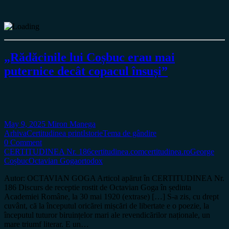
„Rădăcinile lui Coșbuc erau mai
puternice decât copacul însuși”
May 9, 2025
Miron Manega
Arhiva
Certitudinea print
Istorie
Tema de gândire
0 Comment
CERTITUDINEA Nr. 186
certitudinea.com
certitudinea.ro
George
Coșbuc
Octavian Goga
ortodox
Autor: OCTAVIAN GOGA Articol apărut în CERTITUDINEA Nr.
186 Discurs de receptie rostit de Octavian Goga în ședinta
Academiei Române, la 30 mai 1920 (extrase) […] S-a zis, cu drept
cuvânt, că la începutul oricărei mișcări de libertate e o poezie, la
începutul tuturor biruințelor mari ale revendicărilor naționale, un
mare triumf literar. E un…