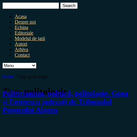
Search
for:
Acasa
Despre noi
Echipa
Editoriale
Modelul de țară
Autori
Arhiva
Contact
Home
/
Tag:
politologie
Tag:
politologie
Politicianism, politică, politologie. Goga
și Eminescu judecați de Tribunalul
Poporului Alogen