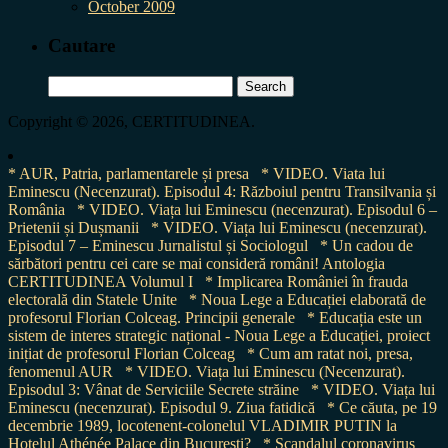
October 2009
Cautare
Search
for:
Copyright © 2026, CERTITUDINEA.
* AUR, Patria, parlamentarele și presa
* VIDEO. Viata lui
Eminescu (Necenzurat). Episodul 4: Războiul pentru Transilvania și
România
* VIDEO. Viața lui Eminescu (necenzurat). Episodul 6 –
Prietenii și Dușmanii
* VIDEO. Viața lui Eminescu (necenzurat).
Episodul 7 – Eminescu Jurnalistul și Sociologul
* Un cadou de
sărbători pentru cei care se mai consideră români! Antologia
CERTITUDINEA Volumul I
* Implicarea României în frauda
electorală din Statele Unite
* Noua Lege a Educației elaborată de
profesorul Florian Colceag. Principii generale
* Educația este un
sistem de interes strategic național - Noua Lege a Educației, proiect
inițiat de profesorul Florian Colceag
* Cum am ratat noi, presa,
fenomenul AUR
* VIDEO. Viața lui Eminescu (Necenzurat).
Episodul 3: Vânat de Serviciile Secrete străine
* VIDEO. Viața lui
Eminescu (necenzurat). Episodul 9. Ziua fatidică
* Ce căuta, pe 19
decembrie 1989, locotenent-colonelul VLADIMIR PUTIN la
Hotelul Athénée Palace din București?
* Scandalul coronavirus