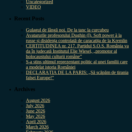
Uncategorized
VIDEO
Recent Posts
Gulagul de lângă noi. De la tanc la curcubeu
Avatarurile profesorului Dughin (I). Soft power à la
russe și disidența controlată de caracatița de la Kremlin
CERTITUDINEA nr. 217. Partidul S.O.S. România va
da în judecată Institutul Elie Wiesel, „promotor al
holocaustului culturii române”
S-a stins ultimul reprezentant politic al unei familii care
a modelat istoria României
DECLARAȚIA DE LA PARIS: „Să scăpăm de tirania
falsei Europe!”
Archives
August 2026
July 2026
June 2026
May 2026
April 2026
March 2026