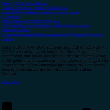
May 25, 2026
Miron Manega
Arhiva
Certitudinea print
Dezvăluiri
Europa
nostra
INFO
Istorie
Opinii
Societate
Tema de gândire
0 Comment
#MironManega
CERTITUDINEA nr.
211
certitudinea.com
certitudinea.ro
Mihai Eminescu
Miron
Manega
Octavian
Goga
ortodox
politică
Politicianism
politologie
Tribunalul Poporului
Alogen
Autor: MIRON MANEGA Articol apărut în CERTITUDINEA Nr.
211 Există o confuzie gravă, întreținută deliberat în spațiul public
contemporan, între trei registre complet diferite ale raportării la viața
cetății: politicianismul, gândirea politică și gândirea politologică. Din
această confuzie se nasc numeroase falsificări istorice și numeroase
procese de demonizare retrospectivă, cum este și cazul lui
Octavian…
Read More