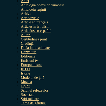
Antet
Antologia poeziilor frumoase
Antologia rușinii
Arhiva
Arte vizuale
Article en français
Articles in English
Artículos en español
Autori
Certitudinea print
Credință
De la lume adunate
Dezvăluiri
Editoriale
Emisiuni tv
Europa nostra
INFO
Istorie
Modelul de țară
Muzica
Opinii
Salonul refuzaților
Societate
Știri militare
Tema de gândire