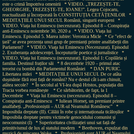
este o crimă împotriva omenirii
* VIDEO. „TREZEȘTE-TE,
GHEORGHE, TREZEȘTE-TE, IOANE!”. Legea Cojocaru,
reactualizată și încorporată în CONSTITUȚIA CETĂȚENILOR
*
MEDITAȚIILE UNUI SECUI. Românii, singurii europeni
*
VIDEO. Viața lui Eminescu (necenzurat). Episodul 8 – Conspirația
anti-Eminescu noiembrie 30, 2020 a
* VIDEO. Viața lui
Eminescu. Episodul 5. Marea iubire: Veronica Micle
* Ce "efect de
țară" ar avea prezența unui grup de premianți printre analfabeții din
Parlament?
* VIDEO. Viața lui Eminescu (Necenzurat). Episodul
2. Exuberanța adolescenței. Începuturile poetice și jurnalistice
*
VIDEO. Viața lui Eminescu (necenzurat). Episodul 1: Copilăria și
familia. Destinul fraților săi
* 8 decembrie 1920 – primul atac
terorist cu bombă din Parlamentul României
* DAN PURIC.
Libertatea milei
* MEDITAȚIILE UNUI SECUI. De ce atâta
dușmănie fără rost față de români? Nu e destul cât i-am chinuit,
atâtea secole?
* În secolul al VI-lea după Hristos, populația din
Tracia vorbea românește
* Ce sărbătorim, de fapt, la 1
Decembrie
* Viața lui Eminescu (necenzurat). Episodul 8 –
Conspirația anti-Eminescu
* Iuliean Horneț, un premiant printre
analfabeți. „Profesioniștii – AUR-ul Neamului Românesc”
*
Imposibila dreptate (II). Călăii în robe și internaționala ticăloșilor
*
Imposibila dreptate pentru victimele genocidului comunist și
neocomunist (I)
* Superioritatea civilizației unui sat față de
primitivismul de lux al statului modern
* Beethoven, expulzat din
muzică de mișcarea Woke
* „Profesioniștii sunt AUR-ul Neamului