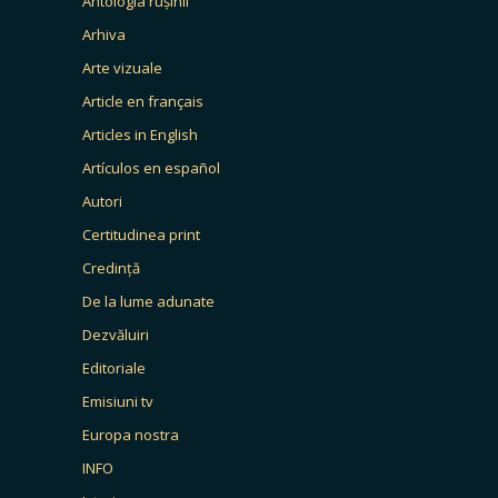
Antologia rușinii
Arhiva
Arte vizuale
Article en français
Articles in English
Artículos en español
Autori
Certitudinea print
Credință
De la lume adunate
Dezvăluiri
Editoriale
Emisiuni tv
Europa nostra
INFO