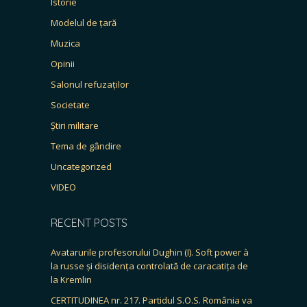
Istorie
Modelul de țară
Muzica
Opinii
Salonul refuzaților
Societate
Știri militare
Tema de gândire
Uncategorized
VIDEO
RECENT POSTS
Avatarurile profesorului Dughin (I). Soft power à
la russe și disidența controlată de caracatița de
la Kremlin
CERTITUDINEA nr. 217. Partidul S.O.S. România va