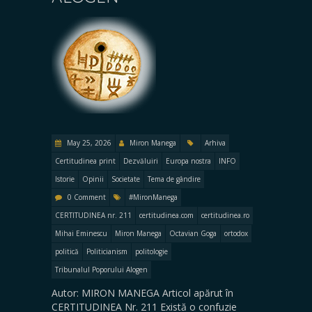
May 25, 2026
Miron Manega
Arhiva
Certitudinea print
Dezvăluiri
Europa nostra
INFO
Istorie
Opinii
Societate
Tema de gândire
0 Comment
#MironManega
CERTITUDINEA nr. 211
certitudinea.com
certitudinea.ro
Mihai Eminescu
Miron Manega
Octavian Goga
ortodox
politică
Politicianism
politologie
Tribunalul Poporului Alogen
Autor: MIRON MANEGA Articol apărut în
CERTITUDINEA Nr. 211 Există o confuzie