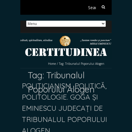
Search
for:
Home
/
Tag:
Tribunalul Poporului Alogen
Tag:
Tribunalul
POLITICIANISM, POLITICĂ,
Poporului Alogen
POLITOLOGIE. GOGA ȘI
EMINESCU JUDECAȚI DE
TRIBUNALUL POPORULUI
ALOGEN