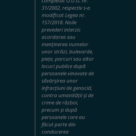
completat O.U.G. nr.
31/2002, respectiv s-a
modificat Legea nr.
157/2018. Noile
prevederi interzic
acordarea sau
menținerea numelor
unor străzi, bulevarde,
piețe, parcuri sau altor
locuri publice după
persoanele vinovate de
săvârșirea unor
infracțiuni de genocid,
contra umanității și de
crime de război,
precum și după
persoanele care au
făcut parte din
conducerea