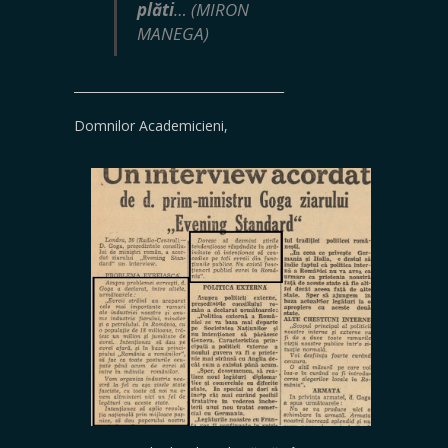
plăti
… (MIRON
MANEGA)
___________________________________
Domnilor Academicieni,