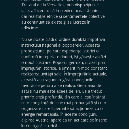
Tratatul de la Versailles, prin dispoziţiunile
sale, a încercat să împiedice această unire,
dar realităţile etnice şi sentimentele colective
au continuat să existe şi să lucreze în
adîncime.
Nu se poate clădi o ordine durabilă împotriva
instinctului naţional al popoarelor. Această
propoziţiune, pe care experienţa istoriei o
confirmă în repetate rînduri, îşi găseşte astăzi
o nouă ilustrare. Poporul german, divizat prin
împrejurări istorice, a urmărit în mod constant
realizarea unităţii sale. În împrejurările actuale,
această aspiraţiune a găsit condiţiunile
favorabile pentru a se realiza. Germania de
astăzi nu mai este aceea de ieri. Ea a trecut
printr’o criză profundă, din care a ieşit întărită,
cu o conştiinţă de sine mai pronunţată şi cu o
organizare care îi permite să acţioneze cu o
energie remarcabilă. În aceste condiţiuni,
alipirea Austriei apare ca un act care se înscrie
într’o logică istorică.