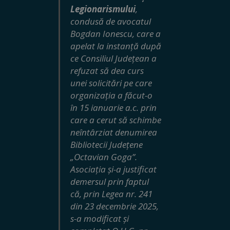
Legionarismului
,
condusă de avocatul
Bogdan Ionescu, care a
apelat la instanță după
ce Consiliul Județean a
refuzat să dea curs
unei solicitări pe care
organizația a făcut-o
în 15 ianuarie a.c. prin
care a cerut să schimbe
neîntârziat denumirea
Bibliotecii Județene
„Octavian Goga”.
Asociația și-a justificat
demersul prin faptul
că, prin Legea nr. 241
din 23 decembrie 2025,
s-a modificat și