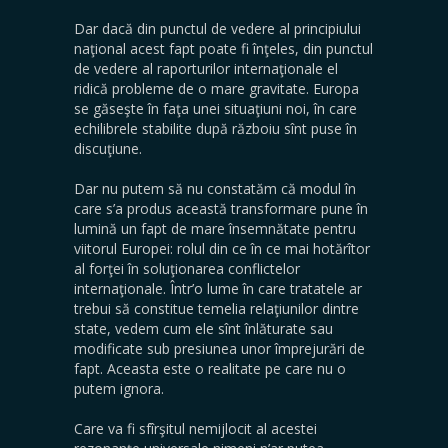
Dar dacă din punctul de vedere al principiului
naţional acest fapt poate fi înţeles, din punctul
de vedere al raporturilor internaţionale el
ridică probleme de o mare gravitate. Europa
se găseşte în faţa unei situaţiuni noi, în care
echilibrele stabilite după războiu sînt puse în
discuţiune.
Dar nu putem să nu constatăm că modul în
care s’a produs această transformare pune în
lumină un fapt de mare însemnătate pentru
viitorul Europei: rolul din ce în ce mai hotărîtor
al forţei în soluţionarea conflictelor
internaţionale. Într’o lume în care tratatele ar
trebui să constitue temelia relaţiunilor dintre
state, vedem cum ele sînt înlăturate sau
modificate sub presiunea unor împrejurări de
fapt. Aceasta este o realitate pe care nu o
putem ignora.
Care va fi sfîrşitul nemijlocit al acestei