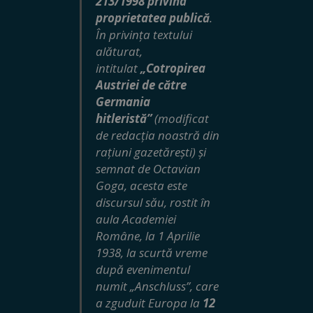
213/1998 privind
proprietatea publică
.
În privința textului
alăturat,
intitulat
„Cotropirea
Austriei de către
Germania
hitleristă”
(modificat
de redacția noastră din
rațiuni gazetărești) și
semnat de Octavian
Goga, acesta este
discursul său
, rostit în
aula Academiei
Române, la 1 Aprilie
1938,
la scurtă vreme
după evenimentul
numit „Anschluss”, care
a zguduit Europa la
12