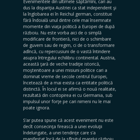
Evenimentele din ultimele săptămîni, cari au
dus la dispariţia Austriei ca stat independent şi
la înglobarea ei în Reichul german, constitue
fără îndoială unul dintre cele mai însemnate
momente din viaţa politică a Europei de după
războiu. Nu este vorba aici de o simplă
modificare de frontieră, nici de o schimbare
de guvern sau de regim, ci de o transformare
adîncă, cu repercusiuni de o vastă întindere
asupra întregului echilibru continental. Austria,
această ţară de veche tradiţie istorică,
moştenitoare a unei misiuni politice cari a
dominat vreme de secole centrul Europei,
încetează de a mai exista ca entitate politică
distinctă. În locul ei se afirmă o nouă realitate,
rezultată din contopirea ei cu Germania, sub
impulsul unor forţe pe cari nimeni nu le mai
poate ignora.
S’ar putea spune că acest eveniment nu este
decît consecinţa firească a unei evoluţii
îndelungate, a unei tendinţe care s’a
manifestat încă de la sfîrşitul marelui războiu.