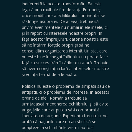
indiferentă la aceste transformări. Ea este
legată prin multiple fire de viaţa Europei şi
orice modificare a echilibrului continental se
răsfrînge asupra ei. De aceea, trebuie să
privim evenimentele nu numai în ele însele, ci
şi în raport cu interesele noastre proprii. În
faţa acestor împrejurări, datoria noastră este
să ne întărim forţele proprii şi să ne
consolidăm organizarea internă. Un stat care
nu este bine închegat înlăuntru nu poate face
faţă cu succes frămîntărilor din afară. Trebuie
să avem conştiinţa clară a intereselor noastre
şi voinţa fermă de a le apăra.
Politica nu este o problemă de simpatii sau de
antipatii, ci o problemă de interese. În această
ordine de idei, România trebuie să
urmărească menţinerea echilibrului şi să evite
angajările care ar putea să-i compromită
libertatea de acţiune. Experienţa trecutului ne
arată că naţiunile care nu au ştiut să se
adapteze la schimbările vremii au fost