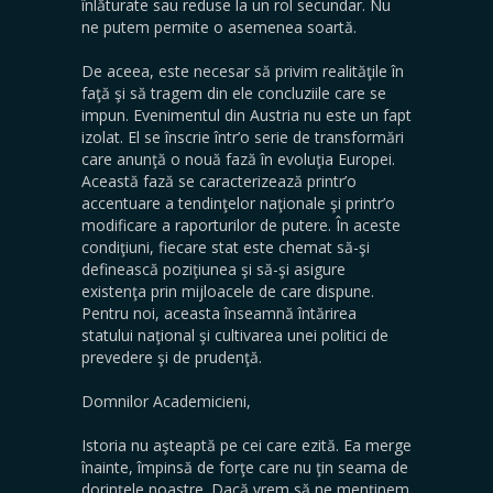
înlăturate sau reduse la un rol secundar. Nu
ne putem permite o asemenea soartă.
De aceea, este necesar să privim realităţile în
faţă şi să tragem din ele concluziile care se
impun. Evenimentul din Austria nu este un fapt
izolat. El se înscrie într’o serie de transformări
care anunţă o nouă fază în evoluţia Europei.
Această fază se caracterizează printr’o
accentuare a tendinţelor naţionale şi printr’o
modificare a raporturilor de putere. În aceste
condiţiuni, fiecare stat este chemat să-şi
definească poziţiunea şi să-şi asigure
existenţa prin mijloacele de care dispune.
Pentru noi, aceasta înseamnă întărirea
statului naţional şi cultivarea unei politici de
prevedere şi de prudenţă.
Domnilor Academicieni,
Istoria nu aşteaptă pe cei care ezită. Ea merge
înainte, împinsă de forţe care nu ţin seama de
dorinţele noastre. Dacă vrem să ne menţinem