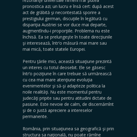
rezonanţe universale nimeni n’ar putea
pronostica azi; un lucru e însă cert: după acest
act de grăbită şi necontestată sporire a
prestigiului german, discuţiile în legătură cu
dispariţia Austriei se vor duce mai departe,
augmentîndu-i proporţiile. Problema nu este
închisă. Ea se prelungeşte în toate direcţiunile
şi interesează, într’o măsură mai mare sau
mai mică, toate statele Europei.
Pentru ţările mici, această situaţiune prezintă
un interes cu totul deosebit. Ele se găsesc
într’o poziţiune în care trebuie să urmărească
cu cea mai mare atenţiune evoluţia
evenimentelor şi să-şi adapteze politica la
noile realităţi. Nu este momentul pentru
judecăţi pripite sau pentru atitudini dictate de
pasiune. Este nevoie de calm, de discernămînt
şi de o justă apreciere a intereselor
permanente.
România, prin situaţiunea sa geografică şi prin
structura sa naţională, nu poate rămîne