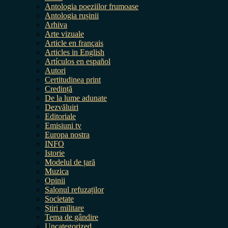
Antologia poeziilor frumoase
Antologia rușinii
Arhiva
Arte vizuale
Article en français
Articles in English
Artículos en español
Autori
Certitudinea print
Credință
De la lume adunate
Dezvăluiri
Editoriale
Emisiuni tv
Europa nostra
INFO
Istorie
Modelul de țară
Muzica
Opinii
Salonul refuzaților
Societate
Știri militare
Tema de gândire
Uncategorized