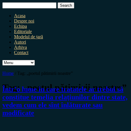
Search
for:
Acasa
Despre noi
Echipa
Editoriale
Modelul de țară
Autori
Arhiva
Contact
Home
/
Tag:
„poetul pătimirii noastre”
Tag:
„poetul pătimirii noastre”
Într’o lume în care tratatele ar trebui să
constitue temelia relaţiunilor dintre state,
vedem cum ele sînt înlăturate sau
modificate