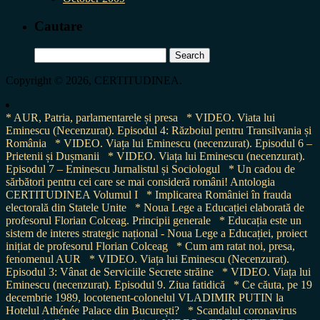
Cautare
Search
for:
Copyright © 2026, CERTITUDINEA.
* AUR, Patria, parlamentarele și presa
* VIDEO. Viata lui
Eminescu (Necenzurat). Episodul 4: Războiul pentru Transilvania și
România
* VIDEO. Viața lui Eminescu (necenzurat). Episodul 6 –
Prietenii și Dușmanii
* VIDEO. Viața lui Eminescu (necenzurat).
Episodul 7 – Eminescu Jurnalistul și Sociologul
* Un cadou de
sărbători pentru cei care se mai consideră români! Antologia
CERTITUDINEA Volumul I
* Implicarea României în frauda
electorală din Statele Unite
* Noua Lege a Educației elaborată de
profesorul Florian Colceag. Principii generale
* Educația este un
sistem de interes strategic național - Noua Lege a Educației, proiect
inițiat de profesorul Florian Colceag
* Cum am ratat noi, presa,
fenomenul AUR
* VIDEO. Viața lui Eminescu (Necenzurat).
Episodul 3: Vânat de Serviciile Secrete străine
* VIDEO. Viața lui
Eminescu (necenzurat). Episodul 9. Ziua fatidică
* Ce căuta, pe 19
decembrie 1989, locotenent-colonelul VLADIMIR PUTIN la
Hotelul Athénée Palace din București?
* Scandalul coronavirus