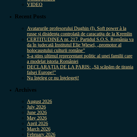
VIDEO
Recent Posts
Avatarurile profesorului Dughin (I). Soft power à la
russe și disidența controlată de caracatița de la Kremlin
CERTITUDINEA nr. 217. Partidul S.O.S. România va
da în judecată Institutul Elie Wiesel, „promotor al
holocaustului culturii române”
S-a stins ultimul reprezentant politic al unei familii care
a modelat istoria României
DECLARAȚIA DE LA PARIS: „Să scăpăm de tirania
falsei Europe!”
Nu înțeleg ce nu înțelegeți!
Archives
August 2026
July 2026
June 2026
May 2026
April 2026
March 2026
February 2026