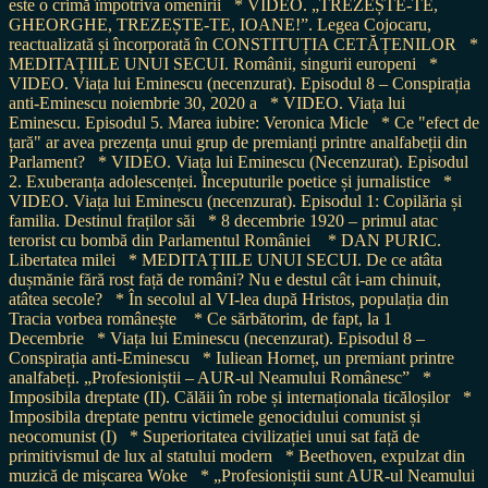
este o crimă împotriva omenirii
* VIDEO. „TREZEȘTE-TE,
GHEORGHE, TREZEȘTE-TE, IOANE!”. Legea Cojocaru,
reactualizată și încorporată în CONSTITUȚIA CETĂȚENILOR
*
MEDITAȚIILE UNUI SECUI. Românii, singurii europeni
*
VIDEO. Viața lui Eminescu (necenzurat). Episodul 8 – Conspirația
anti-Eminescu noiembrie 30, 2020 a
* VIDEO. Viața lui
Eminescu. Episodul 5. Marea iubire: Veronica Micle
* Ce "efect de
țară" ar avea prezența unui grup de premianți printre analfabeții din
Parlament?
* VIDEO. Viața lui Eminescu (Necenzurat). Episodul
2. Exuberanța adolescenței. Începuturile poetice și jurnalistice
*
VIDEO. Viața lui Eminescu (necenzurat). Episodul 1: Copilăria și
familia. Destinul fraților săi
* 8 decembrie 1920 – primul atac
terorist cu bombă din Parlamentul României
* DAN PURIC.
Libertatea milei
* MEDITAȚIILE UNUI SECUI. De ce atâta
dușmănie fără rost față de români? Nu e destul cât i-am chinuit,
atâtea secole?
* În secolul al VI-lea după Hristos, populația din
Tracia vorbea românește
* Ce sărbătorim, de fapt, la 1
Decembrie
* Viața lui Eminescu (necenzurat). Episodul 8 –
Conspirația anti-Eminescu
* Iuliean Horneț, un premiant printre
analfabeți. „Profesioniștii – AUR-ul Neamului Românesc”
*
Imposibila dreptate (II). Călăii în robe și internaționala ticăloșilor
*
Imposibila dreptate pentru victimele genocidului comunist și
neocomunist (I)
* Superioritatea civilizației unui sat față de
primitivismul de lux al statului modern
* Beethoven, expulzat din
muzică de mișcarea Woke
* „Profesioniștii sunt AUR-ul Neamului