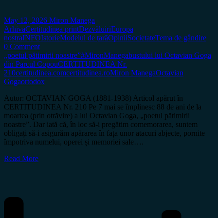
May 12, 2026
Miron Manega
Arhiva
Certitudinea print
Dezvăluiri
Europa
nostra
INFO
Istorie
Modelul de țară
Opinii
Societate
Tema de gândire
0 Comment
„poetul pătimirii noastre”
#MironManega
bustului lui Octavian Goga
din Parcul Copou
CERTITUDINEA Nr.
210
certitudinea.com
certitudinea.ro
Miron Manega
Octavian
Goga
ortodox
Autor: OCTAVIAN GOGA (1881-1938) Articol apărut în
CERTITUDINEA Nr. 210 Pe 7 mai se împlinesc 88 de ani de la
moartea (prin otrăvire) a lui Octavian Goga, „poetul pătimirii
noastre”. Dar iată că, în loc să-i pregătim comemorarea, suntem
obligați să-i asigurăm apărarea în fața unor atacuri abjecte, pornite
împotriva numelui, operei și memoriei sale….
Read More