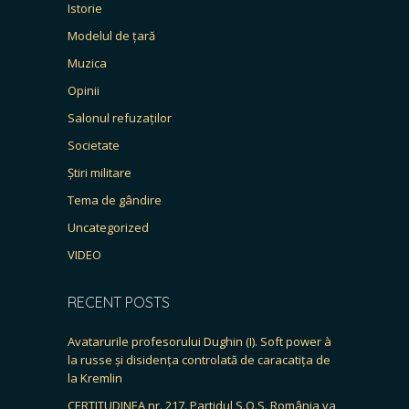
Istorie
Modelul de țară
Muzica
Opinii
Salonul refuzaților
Societate
Știri militare
Tema de gândire
Uncategorized
VIDEO
RECENT POSTS
Avatarurile profesorului Dughin (I). Soft power à
la russe și disidența controlată de caracatița de
la Kremlin
CERTITUDINEA nr. 217. Partidul S.O.S. România va