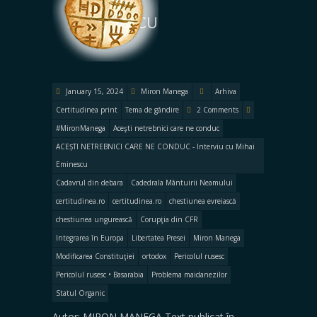
Eminescu
January 15, 2024
Miron Manega
Arhiva
Certitudinea print
Tema de gândire
2 Comments
#MironManega
Aceşti netrebnici care ne conduc
ACEȘTI NETREBNICI CARE NE CONDUC - Interviu cu Mihai
Eminescu
Cadavrul din debara
Cadedrala Mântuirii Neamului
certitudinea.ro
certitudinea.ro
chestiunea evreiască
chestiunea ungurească
Corupţia din CFR
Integrarea în Europa
Libertatea Presei
Miron Manega
Modificarea Constituţiei
ortodox
Pericolul rusesc
Pericolul rusesc • Basarabia
Problema maidanezilor
Statul Organic
Autor: MIRON MANEGA Text publicat în