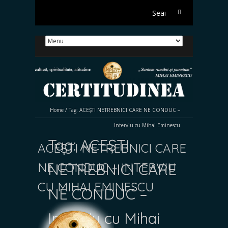
Search
for:
Home
/
Tag:
ACEȘTI NETREBNICI CARE NE CONDUC –
Interviu cu Mihai Eminescu
Tag:
ACEȘTI
ACEȘTI NETREBNICI CARE
NE CONDUC – INTERVIU
NETREBNICI CARE
CU MIHAI EMINESCU
NE CONDUC –
Interviu cu Mihai