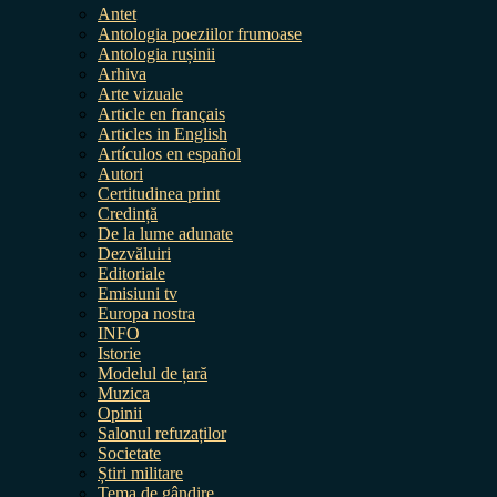
Antet
Antologia poeziilor frumoase
Antologia rușinii
Arhiva
Arte vizuale
Article en français
Articles in English
Artículos en español
Autori
Certitudinea print
Credință
De la lume adunate
Dezvăluiri
Editoriale
Emisiuni tv
Europa nostra
INFO
Istorie
Modelul de țară
Muzica
Opinii
Salonul refuzaților
Societate
Știri militare
Tema de gândire