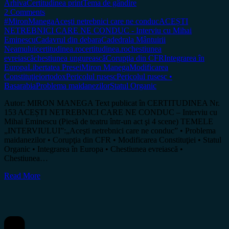
Arhiva
Certitudinea print
Tema de gândire
2 Comments
#MironManega
Aceşti netrebnici care ne conduc
ACEȘTI
NETREBNICI CARE NE CONDUC - Interviu cu Mihai
Eminescu
Cadavrul din debara
Cadedrala Mântuirii
Neamului
certitudinea.ro
certitudinea.ro
chestiunea
evreiască
chestiunea ungurească
Corupţia din CFR
Integrarea în
Europa
Libertatea Presei
Miron Manega
Modificarea
Constituţiei
ortodox
Pericolul rusesc
Pericolul rusesc •
Basarabia
Problema maidanezilor
Statul Organic
Autor: MIRON MANEGA Text publicat în CERTITUDINEA Nr.
153 ACEȘTI NETREBNICI CARE NE CONDUC – Interviu cu
Mihai Eminescu (Piesă de teatru într-un act şi 4 scene) TEMELE
„INTERVIULUI”:„Aceşti netrebnici care ne conduc” • Problema
maidanezilor • Corupţia din CFR • Modificarea Constituţiei • Statul
Organic • Integrarea în Europa • Chestiunea evreiască •
Chestiunea…
Read More