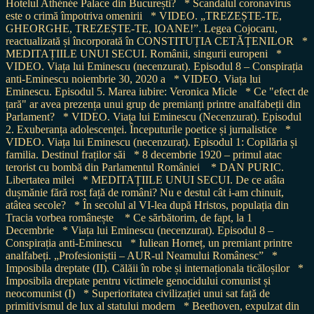
Hotelul Athénée Palace din București?
* Scandalul coronavirus
este o crimă împotriva omenirii
* VIDEO. „TREZEȘTE-TE,
GHEORGHE, TREZEȘTE-TE, IOANE!”. Legea Cojocaru,
reactualizată și încorporată în CONSTITUȚIA CETĂȚENILOR
*
MEDITAȚIILE UNUI SECUI. Românii, singurii europeni
*
VIDEO. Viața lui Eminescu (necenzurat). Episodul 8 – Conspirația
anti-Eminescu noiembrie 30, 2020 a
* VIDEO. Viața lui
Eminescu. Episodul 5. Marea iubire: Veronica Micle
* Ce "efect de
țară" ar avea prezența unui grup de premianți printre analfabeții din
Parlament?
* VIDEO. Viața lui Eminescu (Necenzurat). Episodul
2. Exuberanța adolescenței. Începuturile poetice și jurnalistice
*
VIDEO. Viața lui Eminescu (necenzurat). Episodul 1: Copilăria și
familia. Destinul fraților săi
* 8 decembrie 1920 – primul atac
terorist cu bombă din Parlamentul României
* DAN PURIC.
Libertatea milei
* MEDITAȚIILE UNUI SECUI. De ce atâta
dușmănie fără rost față de români? Nu e destul cât i-am chinuit,
atâtea secole?
* În secolul al VI-lea după Hristos, populația din
Tracia vorbea românește
* Ce sărbătorim, de fapt, la 1
Decembrie
* Viața lui Eminescu (necenzurat). Episodul 8 –
Conspirația anti-Eminescu
* Iuliean Horneț, un premiant printre
analfabeți. „Profesioniștii – AUR-ul Neamului Românesc”
*
Imposibila dreptate (II). Călăii în robe și internaționala ticăloșilor
*
Imposibila dreptate pentru victimele genocidului comunist și
neocomunist (I)
* Superioritatea civilizației unui sat față de
primitivismul de lux al statului modern
* Beethoven, expulzat din