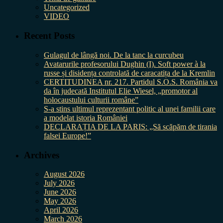
Uncategorized
VIDEO
Recent Posts
Gulagul de lângă noi. De la tanc la curcubeu
Avatarurile profesorului Dughin (I). Soft power à la
russe și disidența controlată de caracatița de la Kremlin
CERTITUDINEA nr. 217. Partidul S.O.S. România va
da în judecată Institutul Elie Wiesel, „promotor al
holocaustului culturii române”
S-a stins ultimul reprezentant politic al unei familii care
a modelat istoria României
DECLARAȚIA DE LA PARIS: „Să scăpăm de tirania
falsei Europe!”
Archives
August 2026
July 2026
June 2026
May 2026
April 2026
March 2026