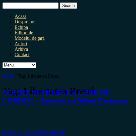
Search
for:
Acasa
Despre noi
Echipa
Editoriale
Modelul de țară
Autori
Arhiva
Contact
Home
/
Tag:
Libertatea Presei
Tag:
Libertatea Presei
ACEȘTI NETREBNICI CARE NE
CONDUC – Interviu cu Mihai Eminescu
January 15, 2024
Miron Manega