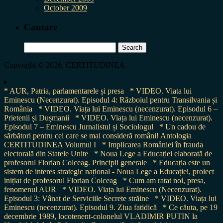
October 2009
Cautare
Search
for:
Copyright © 2026, CERTITUDINEA.
* AUR, Patria, parlamentarele și presa
* VIDEO. Viata lui
Eminescu (Necenzurat). Episodul 4: Războiul pentru Transilvania și
România
* VIDEO. Viața lui Eminescu (necenzurat). Episodul 6 –
Prietenii și Dușmanii
* VIDEO. Viața lui Eminescu (necenzurat).
Episodul 7 – Eminescu Jurnalistul și Sociologul
* Un cadou de
sărbători pentru cei care se mai consideră români! Antologia
CERTITUDINEA Volumul I
* Implicarea României în frauda
electorală din Statele Unite
* Noua Lege a Educației elaborată de
profesorul Florian Colceag. Principii generale
* Educația este un
sistem de interes strategic național - Noua Lege a Educației, proiect
inițiat de profesorul Florian Colceag
* Cum am ratat noi, presa,
fenomenul AUR
* VIDEO. Viața lui Eminescu (Necenzurat).
Episodul 3: Vânat de Serviciile Secrete străine
* VIDEO. Viața lui
Eminescu (necenzurat). Episodul 9. Ziua fatidică
* Ce căuta, pe 19
decembrie 1989, locotenent-colonelul VLADIMIR PUTIN la