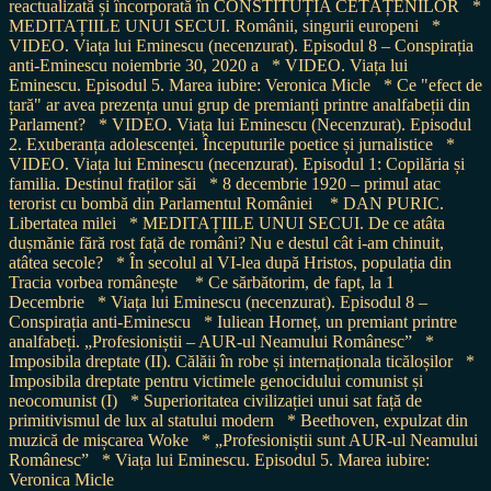
reactualizată și încorporată în CONSTITUȚIA CETĂȚENILOR
*
MEDITAȚIILE UNUI SECUI. Românii, singurii europeni
*
VIDEO. Viața lui Eminescu (necenzurat). Episodul 8 – Conspirația
anti-Eminescu noiembrie 30, 2020 a
* VIDEO. Viața lui
Eminescu. Episodul 5. Marea iubire: Veronica Micle
* Ce "efect de
țară" ar avea prezența unui grup de premianți printre analfabeții din
Parlament?
* VIDEO. Viața lui Eminescu (Necenzurat). Episodul
2. Exuberanța adolescenței. Începuturile poetice și jurnalistice
*
VIDEO. Viața lui Eminescu (necenzurat). Episodul 1: Copilăria și
familia. Destinul fraților săi
* 8 decembrie 1920 – primul atac
terorist cu bombă din Parlamentul României
* DAN PURIC.
Libertatea milei
* MEDITAȚIILE UNUI SECUI. De ce atâta
dușmănie fără rost față de români? Nu e destul cât i-am chinuit,
atâtea secole?
* În secolul al VI-lea după Hristos, populația din
Tracia vorbea românește
* Ce sărbătorim, de fapt, la 1
Decembrie
* Viața lui Eminescu (necenzurat). Episodul 8 –
Conspirația anti-Eminescu
* Iuliean Horneț, un premiant printre
analfabeți. „Profesioniștii – AUR-ul Neamului Românesc”
*
Imposibila dreptate (II). Călăii în robe și internaționala ticăloșilor
*
Imposibila dreptate pentru victimele genocidului comunist și
neocomunist (I)
* Superioritatea civilizației unui sat față de
primitivismul de lux al statului modern
* Beethoven, expulzat din
muzică de mișcarea Woke
* „Profesioniștii sunt AUR-ul Neamului
Românesc”
* Viața lui Eminescu. Episodul 5. Marea iubire:
Veronica Micle