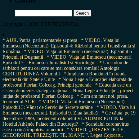
Cautare
Search
for:
Copyright © 2026, CERTITUDINEA.
* AUR, Patria, parlamentarele și presa
* VIDEO. Viata lui
Eminescu (Necenzurat). Episodul 4: Războiul pentru Transilvania și
România
* VIDEO. Viața lui Eminescu (necenzurat). Episodul 6 –
Prietenii și Dușmanii
* VIDEO. Viața lui Eminescu (necenzurat).
Episodul 7 – Eminescu Jurnalistul și Sociologul
* Un cadou de
sărbători pentru cei care se mai consideră români! Antologia
CERTITUDINEA Volumul I
* Implicarea României în frauda
electorală din Statele Unite
* Noua Lege a Educației elaborată de
profesorul Florian Colceag. Principii generale
* Educația este un
sistem de interes strategic național - Noua Lege a Educației, proiect
inițiat de profesorul Florian Colceag
* Cum am ratat noi, presa,
fenomenul AUR
* VIDEO. Viața lui Eminescu (Necenzurat).
Episodul 3: Vânat de Serviciile Secrete străine
* VIDEO. Viața lui
Eminescu (necenzurat). Episodul 9. Ziua fatidică
* Ce căuta, pe 19
decembrie 1989, locotenent-colonelul VLADIMIR PUTIN la
Hotelul Athénée Palace din București?
* Scandalul coronavirus
este o crimă împotriva omenirii
* VIDEO. „TREZEȘTE-TE,
GHEORGHE, TREZEȘTE-TE, IOANE!”. Legea Cojocaru,