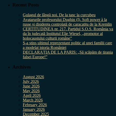
Recent Posts
Gulagul de lângă noi. De la tanc la curcubeu
Avatarurile profesorului Dughin (I). Soft power à la
russe și disidența controlată de caracatița de la Kremlin
CERTITUDINEA nr. 217. Partidul S.O.S. România va
da în judecată Institutul Elie Wiesel, „promotor al
holocaustului culturii române”
S-a stins ultimul reprezentant politic al unei familii care
a modelat istoria României
DECLARAȚIA DE LA PARIS: „Să scăpăm de tirania
falsei Europe!”
Archives
August 2026
July 2026
June 2026
May 2026
April 2026
March 2026
February 2026
January 2026
December 2025