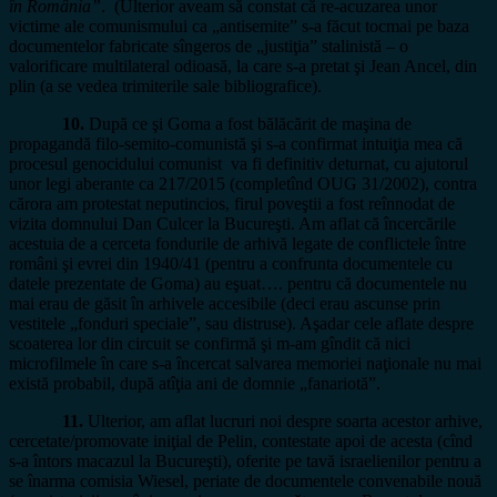
în România”
. (Ulterior aveam să constat că re-acuzarea unor
victime ale comunismului ca „antisemite” s-a făcut tocmai pe baza
documentelor fabricate sîngeros de „justiţia” stalinistă – o
valorificare multilateral odioasă, la care s-a pretat şi Jean Ancel, din
plin (a se vedea trimiterile sale bibliografice).
10.
După ce şi Goma a fost bălăcărit de maşina de
propagandă filo-semito-comunistă şi s-a confirmat intuiţia mea că
procesul genocidului comunist va fi definitiv deturnat, cu ajutorul
unor legi aberante ca 217/2015 (completînd OUG 31/2002), contra
cărora am protestat neputincios, firul poveştii a fost reînnodat de
vizita domnului Dan Culcer la Bucureşti. Am aflat că încercările
acestuia de a cerceta fondurile de arhivă legate de conflictele între
români şi evrei din 1940/41 (pentru a confrunta documentele cu
datele prezentate de Goma) au eşuat…. pentru că documentele nu
mai erau de găsit în arhivele accesibile (deci erau ascunse prin
vestitele „fonduri speciale”, sau distruse). Aşadar cele aflate despre
scoaterea lor din circuit se confirmă şi m-am gîndit că nici
microfilmele în care s-a încercat salvarea memoriei naţionale nu mai
există probabil, după atîţia ani de domnie „fanariotă”.
11.
Ulterior, am aflat lucruri noi despre soarta acestor arhive,
cercetate/promovate iniţial de Pelin, contestate apoi de acesta (cînd
s-a întors macazul la Bucureşti), oferite pe tavă israelienilor pentru a
se înarma comisia Wiesel, periate de documentele convenabile nouă