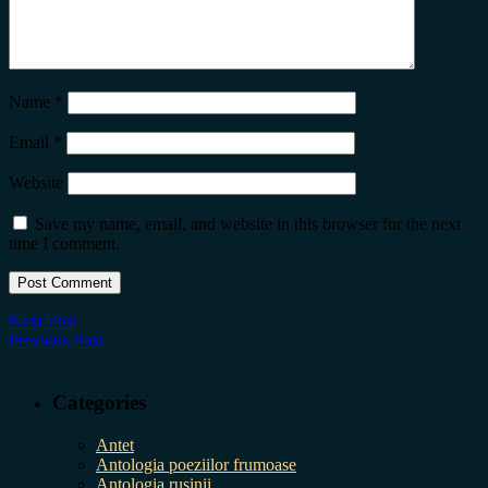
Name
*
Email
*
Website
Save my name, email, and website in this browser for the next
time I comment.
Next Post
Previous Post
Categories
Antet
Antologia poeziilor frumoase
Antologia rușinii