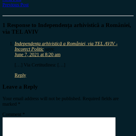
Previous Post
1 Response to Independența arhivistică a României,
via TEL AVIV
Independența arhivistică a României, via TEL AVIV -
Incorect Politic
says:
June 7, 2021 at 8:20 am
[…] Via Certitudinea: […]
Reply
Leave a Reply
Your email address will not be published.
Required fields are
marked
*
Comment
*