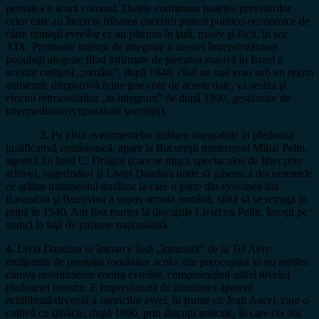
permitea o scară comună. Datele confirmau justeţea prevenirilor
celor care au încercat frînarea cuceririi puterii politico-economice de
către urmaşii evreilor ce au pătruns în ţară, masiv şi ilicit, în sec.
XIX. Pretinsele intenţii de integrare a acestei întreprinzătoare
populaţii alogene fiind infirmate de plecarea masivă în Israel a
acestor cetăţeni „români”, după 1948, cînd nu mai erau sub un regim
antisemit, dimpotrivă (cine ţine cont de aceste date, va sesiza şi
efectul retrocedărilor „in integrum” de după 1990, gestionate de
intermediarii/recuperatorii securişti).
3.
Pe pista evenimentelor militare integrabile în pledoaria
justificativă românească, apare la Bucureşti misteriosul Mihai Pelin,
agentul lui Iosif C. Drăgan (care se mişca spectaculos de liber prin
arhive), sugerîndu-i şi Liviei Dandara unde să găsească documentele
ce arătau tratamentul umilitor la care o parte din evreimea din
Basarabia şi Bucovina a supus armata română, silită să se retragă în
pripă în 1940. Am fost martor la discuţiile Liviei cu Pelin, înroşit pe
atunci la faţă de pasiune naţionalistă.
4.
Livia Dandara se întoarce însă „înmuiată” de la Tel Aviv:
mulţumită de prestaţia românilor acolo, dar preocupată să nu arătăm
cumva resentimente contra evreilor, compromiţînd astfel nivelul
pledoariei noastre. E impresionată de atitudinea aparent
echilibrată/decentă a istoricilor evrei, în frunte cu Jean Ancel, care o
cultivă cu dibăcie, după 1990, prin discuţii amicale, în care cei doi