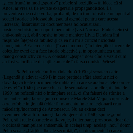
işi confruntă în mod „sportiv” probele şi poziţiile – în ideea că şi
Ancel ar vrea să fie evitate exagerările propagandistice. La
prevenirea mea că e vorba, probabil, de un truc folosit de un agent al
secţiei istorice a Mossadului (sau al agendei pentru care acesta
lucrează), însărcinat cu documentarea holocaustizării
postdecembriste, în scopuri mercantile (vezi Norman Finkelstein) şi
anti-româneşti, abil vopsite în bune maniere Livia Dandara îmi
răspunde înţepat că fabulez şi că ea nu mi-a criticat niciodată
cunoştinţele! Ea credea deci (în acel moment) în intenţiile sincere ale
colegilor evrei de a face istorie obiectivă şi în oportunitatea unui
dialog constructiv cu ei. A constatat „ţeapa” doar cînd a văzut cum
au fost valorificate discuţiile amicale în farsa comisiei Wiesel.
5.
Pelin revine în România după 1990 şi scoate o carte
(Legendă şi adevăr -1994) în care pretinde (fără absolut nici o
dovadă) că toate documentele militare în care se arătau actele comise
de evrei în 1940 (pe care chiar el le semnalase istoricilor, înainte de
1990) nu reflectă nici o întîmplare reală, ci sînt falsuri de stîrnire a
urei antisemite, fabricaţiuni comise de Marele Stat Major, cuprins de
o xenofobie iraţională (chiar în momentul în care legionarii erau
măcelăriţi/încarceraţi de Antonescu). Nu au existat deci
evenimentele anti-româneşti la retragerea din 1940, spune „noul”
Pelin, sînt reale doar cele anti-evreieşti ulterioare, provocate doar de
o odioasă manipulare antisemită. În acelaşi timp, acelaşi „nou” domn
Pelin scoate „Cărţile albe ale securităţii”, cu documente la care nu