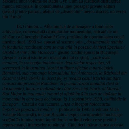
blocarea unor volume de Radu Gyr. Cum au justificat distrugerea
muncii editoriale, în contabilitatea unei proaspăt private edituri
(avînd printre patroni, alături de „disidentul” mereu discret, un evreu
din Paris)?
13.
Ghinion… Atîta muncă de amenajare a fondurilor
arhivistice, convenabilă cîrmuitorilor momentului, stricată de un
zăbăuc ca Gheorghe Buzatu! Care, profitînd de oportunitatea creată
imediat după 1990 s-a apucat să scurme prin
„documentele reunite
în fondurile româneşti care se mai află în posesia Arhivei Speciale (
Osobâi Arhiv ) din Moscova”
găsind fondul epurat la Bucureşti
(despre a cărui istorie am relatat aici tot ce ştiu),
„care avea
menirea, în concepţia iniţiatorilor depozitelor respective, să
servească la întocmirea istoriei militare oficiale a participării
României, sub comanda Mareşalului Ion Antonescu, la Războiul din
Răsărit (1941-1944). În acest fel, se reedita cazul istoriei similare
consacrată prezenţei României în primul război mondial (text şi
documente), lucrare realizată de către Serviciul Istoric al Marelui
Stat Major în mai multe tomuri şi aflată încă în curs de tipărire în
momentul în care s-au declanşat, la 1 septembrie 1939, ostilităţile în
Europa”
.
Citatul e din lucrarea
„
Aşa a început holocaustul
împotriva poporului român
”
–
publicată în 1995 la editura Mica
Valahie București), în care Buzatu a expus documentele buclucaşe,
scoţînd în lumina rostul topirii lor, la ordinul celor ce se pretind
reprezentanţii intereselor româneşti. Citiţi deci măcar cartea aceasta,