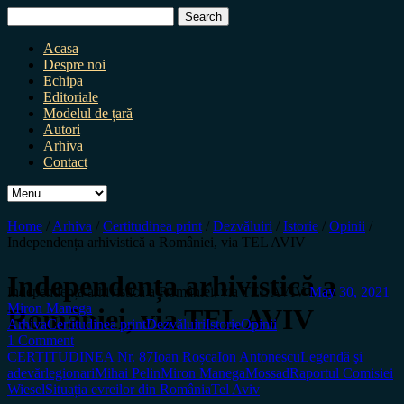
Search
for:
Acasa
Despre noi
Echipa
Editoriale
Modelul de țară
Autori
Arhiva
Contact
Home
/
Arhiva
/
Certitudinea print
/
Dezvăluiri
/
Istorie
/
Opinii
/
Independența arhivistică a României, via TEL AVIV
Independența arhivistică a
Independența arhivistică a României, via TEL AVIV
May 30, 2021
Miron Manega
României, via TEL AVIV
Arhiva
Certitudinea print
Dezvăluiri
Istorie
Opinii
1 Comment
CERTITUDINEA Nr. 87
Ioan Roșca
Ion Antonescu
Legendă şi
adevăr
legionari
Mihai Pelin
Miron Manega
Mossad
Raportul Comisiei
Wiesel
Situația evreilor din România
Tel Aviv