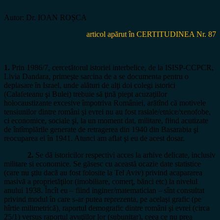
Autor: Dr. IOAN ROȘCA
articol apărut în CERTITUDINEA Nr. 87
1.
Prin 1986/7, cercetătorul istoriei interbelice, de la ISISP-CCPCR,
Livia Dandara, primeşte sarcina de a se documenta pentru o
deplasare în Israel, unde alături de alţi doi colegi istorici
(Calafeteanu şi Bulei) trebuie să ţină piept acuzaţiilor
holocaustizante excesive împotriva României, arătînd că motivele
tensiunilor dintre români şi evrei nu au fost rasiale/etnice/xenofobe,
ci economice, sociale şi, la un moment dat, militare, fiind acutizate
de întîmplările generate de retragerea din 1940 din Basarabia şi
reocuparea ei în 1941. Atunci am aflat şi eu de acest dosar.
2.
Se dă istoricilor respectivi acces la arhive delicate, inclusiv
militare si economice. Se găsesc cu această ocazie date statistice
(care nu ştiu dacă au fost folosite la Tel Aviv) privind acapararea
masivă a proprietăţilor (imobiliare, comerţ, bănci etc) la nivelul
anului 1938. Încît eu – fiind inginer/matematician – sînt consultat
privind modul în care s-ar putea reprezenta, pe acelaşi grafic (pe
hîrtie milimetrică), raportul demografic dintre români şi evrei (circa
25/1) versus raportul avuţiilor lor (subunitar), ceea ce nu prea