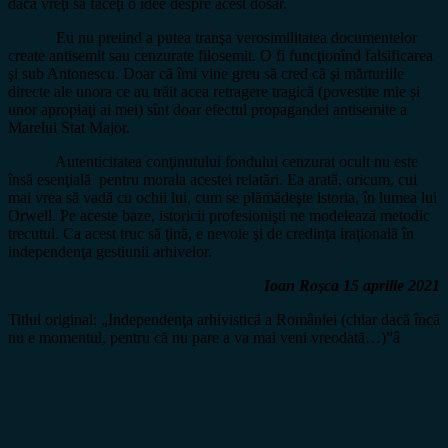
dacă vreţi să faceţi o idee despre acest dosar.
Eu nu pretind a putea tranşa verosimilitatea documentelor
create antisemit sau cenzurate filosemit. O fi funcţionînd falsificarea
şi sub Antonescu. Doar că îmi vine greu să cred că şi mărturiile
directe ale unora ce au trăit acea retragere tragică (povestite mie și
unor apropiaţi ai mei) sînt doar efectul propagandei antisemite a
Marelui Stat Major.
Autenticitatea conţinutului fondului cenzurat ocult nu este
însă esenţială pentru morala acestei relatări. Ea arată, oricum, cui
mai vrea să vadă cu ochii lui, cum se plămădeşte istoria, în lumea lui
Orwell. Pe aceste baze, istoricii profesionişti ne modelează metodic
trecutul. Ca acest truc să ţină, e nevoie şi de credinţa iraţională în
independenţa gestiunii arhivelor.
Ioan Roşca 15 aprilie 2021
Titlul original: „Independenţa arhivistică a României (chiar dacă încă
nu e momentul, pentru că nu pare a va mai veni vreodată…)”â