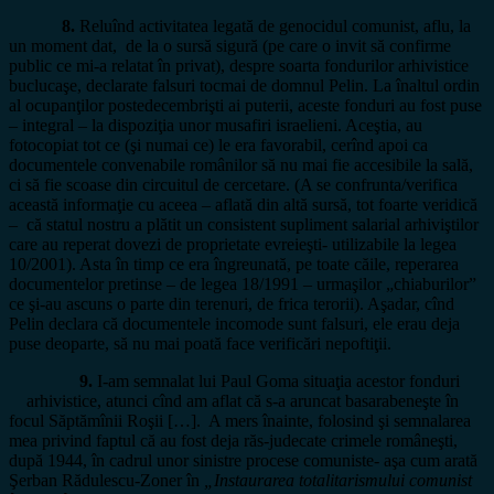
8.
Reluînd activitatea legată de genocidul comunist, aflu, la
un moment dat, de la o sursă sigură (pe care o invit să confirme
public ce mi-a relatat în privat), despre soarta fondurilor arhivistice
buclucaşe, declarate falsuri tocmai de domnul Pelin. La înaltul ordin
al ocupanţilor postedecembrişti ai puterii, aceste fonduri au fost puse
– integral – la dispoziţia unor musafiri israelieni. Aceştia, au
fotocopiat tot ce (şi numai ce) le era favorabil, cerînd apoi ca
documentele convenabile românilor să nu mai fie accesibile la sală,
ci să fie scoase din circuitul de cercetare. (A se confrunta/verifica
această informaţie cu aceea – aflată din altă sursă, tot foarte veridică
– că statul nostru a plătit un consistent supliment salarial arhiviştilor
care au reperat dovezi de proprietate evreieşti- utilizabile la legea
10/2001). Asta în timp ce era îngreunată, pe toate căile, reperarea
documentelor pretinse – de legea 18/1991 – urmaşilor „chiaburilor”
ce şi-au ascuns o parte din terenuri, de frica terorii). Aşadar, cînd
Pelin declara că documentele incomode sunt falsuri, ele erau deja
puse deoparte, să nu mai poată face verificări nepoftiţii.
9.
I-am semnalat lui Paul Goma situaţia acestor fonduri
arhivistice, atunci cînd am aflat că s-a aruncat basarabeneşte în
focul Săptămînii Roşii […]. A mers înainte, folosind şi semnalarea
mea privind faptul că au fost deja răs-judecate crimele româneşti,
după 1944, în cadrul unor sinistre procese comuniste- aşa cum arată
Şerban Rădulescu-Zoner în
„Instaurarea totalitarismului comunist