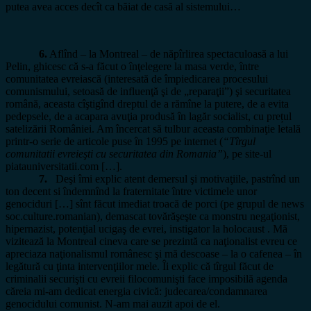
putea avea acces decît ca băiat de casă al sistemului…
6.
Aflînd – la Montreal – de năpîrlirea spectaculoasă a lui
Pelin, ghicesc că s-a făcut o înţelegere la masa verde, între
comunitatea evreiască (interesată de împiedicarea procesului
comunismului, setoasă de influenţă şi de „reparaţii”) şi securitatea
română, aceasta cîştigînd dreptul de a rămîne la putere, de a evita
pedepsele, de a acapara avuţia produsă în lagăr socialist, cu prețul
satelizării României. Am încercat să tulbur aceasta combinaţie letală
printr-o serie de articole puse în 1995 pe internet (
“Tîrgul
comunitatii evreieşti cu securitatea din Romania”
), pe site-ul
piatauniversitatii.com […].
7.
Deşi îmi explic atent demersul şi motivaţiile, pastrînd un
ton decent si îndemnînd la fraternitate între victimele unor
genociduri […] sînt făcut imediat troacă de porci (pe grupul de news
soc.culture.romanian), demascat tovărăşeşte ca monstru negaţionist,
hipernazist, potenţial ucigaş de evrei, instigator la holocaust . Mă
vizitează la Montreal cineva care se prezintă ca naţionalist evreu ce
apreciaza naţionalismul românesc şi mă descoase – la o cafenea – în
legătură cu ţinta intervenţiilor mele. Îi explic că tîrgul făcut de
criminalii securişti cu evreii filocomunişti face imposibilă agenda
căreia mi-am dedicat energia civică: judecarea/condamnarea
genocidului comunist. N-am mai auzit apoi de el.