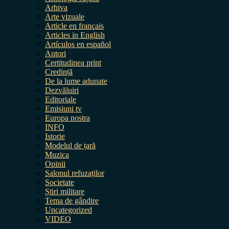
Arhiva
Arte vizuale
Article en français
Articles in English
Artículos en español
Autori
Certitudinea print
Credință
De la lume adunate
Dezvăluiri
Editoriale
Emisiuni tv
Europa nostra
INFO
Istorie
Modelul de țară
Muzica
Opinii
Salonul refuzaților
Societate
Știri militare
Tema de gândire
Uncategorized
VIDEO