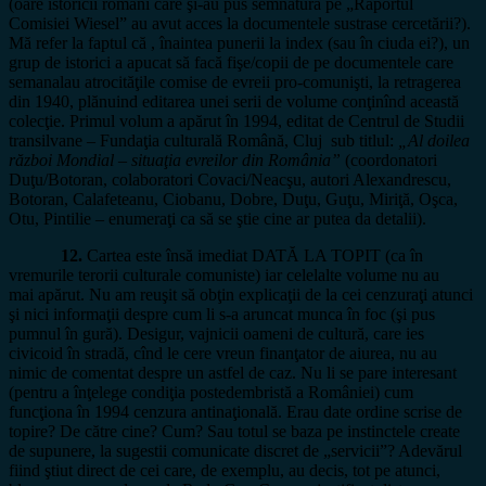
(oare istoricii români care şi-au pus semnătura pe „Raportul
Comisiei Wiesel” au avut acces la documentele sustrase cercetării?).
Mă refer la faptul că , înaintea punerii la index (sau în ciuda ei?), un
grup de istorici a apucat să facă fişe/copii de pe documentele care
semanalau atrocităţile comise de evreii pro-comunişti, la retragerea
din 1940, plănuind editarea unei serii de volume conţinînd această
colecţie. Primul volum a apărut în 1994, editat de Centrul de Studii
transilvane – Fundaţia culturală Română, Cluj sub titlul:
„Al doilea
război Mondial – situaţia evreilor din România”
(coordonatori
Duţu/Botoran, colaboratori Covaci/Neacşu, autori Alexandrescu,
Botoran, Calafeteanu, Ciobanu, Dobre, Duţu, Guţu, Miriţă, Oşca,
Otu, Pintilie – enumeraţi ca să se ştie cine ar putea da detalii).
12.
Cartea este însă imediat DATĂ LA TOPIT (ca în
vremurile terorii culturale comuniste) iar celelalte volume nu au
mai apărut. Nu am reuşit să obţin explicaţii de la cei cenzuraţi atunci
şi nici informaţii despre cum li s-a aruncat munca în foc (şi pus
pumnul în gură). Desigur, vajnicii oameni de cultură, care ies
civicoid în stradă, cînd le cere vreun finanţator de aiurea, nu au
nimic de comentat despre un astfel de caz. Nu li se pare interesant
(pentru a înţelege condiţia postedembristă a României) cum
funcţiona în 1994 cenzura antinaţională. Erau date ordine scrise de
topire? De către cine? Cum? Sau totul se baza pe instinctele create
de supunere, la sugestii comunicate discret de „servicii”? Adevărul
fiind ştiut direct de cei care, de exemplu, au decis, tot pe atunci,