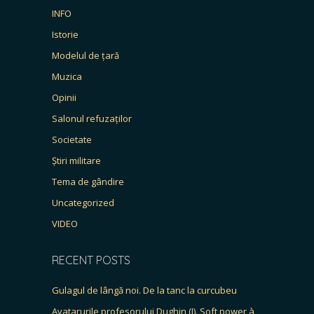
INFO
Istorie
Modelul de țară
Muzica
Opinii
Salonul refuzaților
Societate
Știri militare
Tema de gândire
Uncategorized
VIDEO
RECENT POSTS
Gulagul de lângă noi. De la tanc la curcubeu
Avatarurile profesorului Dughin (I). Soft power à