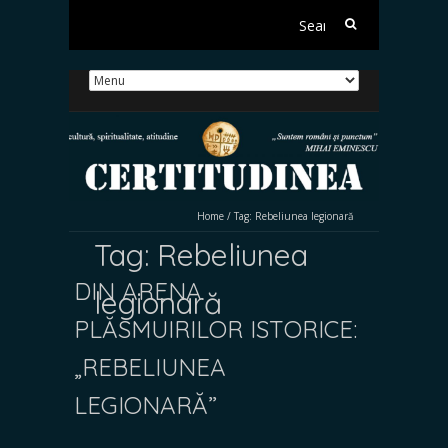
Search
for:
Home
/
Tag:
Rebeliunea legionară
Tag:
Rebeliunea
DIN ARENA
legionară
PLĂSMUIRILOR ISTORICE:
„REBELIUNEA
LEGIONARĂ”