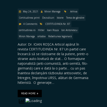
May 24, 2021
Miron Manega
Arhiva
Certitudinea print
Dezvăluiri
Istorie
Tema de gândire
4 Comments
CERTITUDINEA Nr. 87
certitudinea.ro
Hitler
Ioan Roșca
Ion Antonescu
Miron Manega
ortodox
Rebeliunea legionară
Autor: Dr. IOAN ROȘCA Articol apărut în
revista CERTITUDINEA Nr. 87 Un partid care
încearcă să se răstoarne de la putere, printr-o
stranie auto-lovitură de stat… O formaţiune
naţionalistă (anti-comunistă, anti-semită, filo-
germană) care e dată la o parte… cu un pas
înaintea declanşării războiului antisovietic, de
întregire, împotriva URSS, alături de Germania
hitleristă. O generaţie…
READ MORE