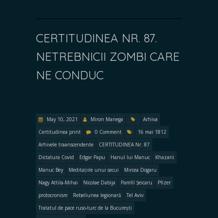
CERTITUDINEA NR. 87.
NETREBNICII ZOMBI CARE
NE CONDUC
May 10, 2021
Miron Manega
Arhiva
Certitudinea print
0 Comment
16 mai 1812
Arhivele traanscendente
CERTITUDINEA Nr. 87
Dictatura Covid
Edgar Papu
Hanul lui Manuc
Khazarii
Manuc Bey
Meditațiile unui secui
Mircea Dogaru
Nagy Attila-Mihai
Nicolae Dabija
Pamfil Șeicaru
Pfizer
protocronism
Rebeliunea legionară
Tel Aviv
Tratatul de pace ruso-turc de la București