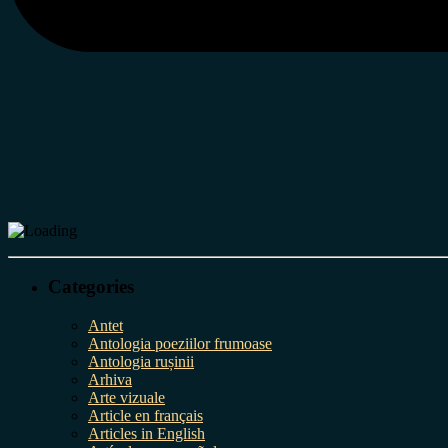
Categories
Antet
Antologia poeziilor frumoase
Antologia rușinii
Arhiva
Arte vizuale
Article en français
Articles in English