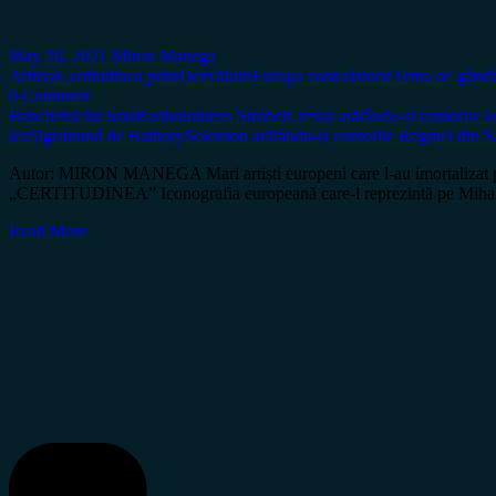
May 26, 2021
Miron Manega
Arhiva
Certitudinea print
Dezvăluiri
Europa nostra
Istorie
Tema de gândi
0 Comment
Banchetul lui Irod
Bartholomeus Strobel
Cresus arătându-și comorile l
lea
Sigismund de Bathory
Solomon arătându-și comorile Reginei din S
Autor: MIRON MANEGA Mari artiști europeni care l-au imortalizat pe 
„CERTITUDINEA” Iconografia europeană care-l reprezintă pe Mihai Vite
Read More