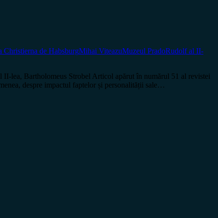
a Christierna de Habsburg
Mihai Viteazu
Muzeul Prado
Rudolf al II-
-lea, Bartholomeus Strobel Articol apărut în numărul 51 al revistei
nea, despre impactul faptelor și personalității sale…