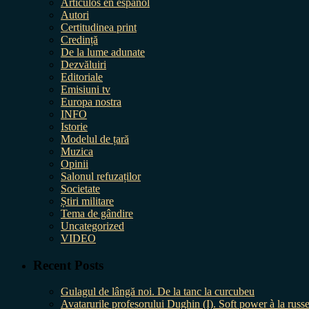
Artículos en español
Autori
Certitudinea print
Credință
De la lume adunate
Dezvăluiri
Editoriale
Emisiuni tv
Europa nostra
INFO
Istorie
Modelul de țară
Muzica
Opinii
Salonul refuzaților
Societate
Știri militare
Tema de gândire
Uncategorized
VIDEO
Recent Posts
Gulagul de lângă noi. De la tanc la curcubeu
Avatarurile profesorului Dughin (I). Soft power à la russe