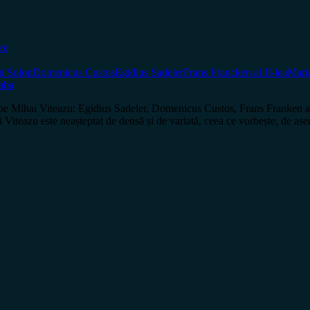
re
ui Solon
Domenicus Custos
Egidius Sadeler
Frans Francken al II-lea
Mari
aba
Mihai Viteazu: Egidius Sadeler, Domenicus Custos, Frans Franken al II
azu este neașteptat de densă și de variată, ceea ce vorbește, de aseme