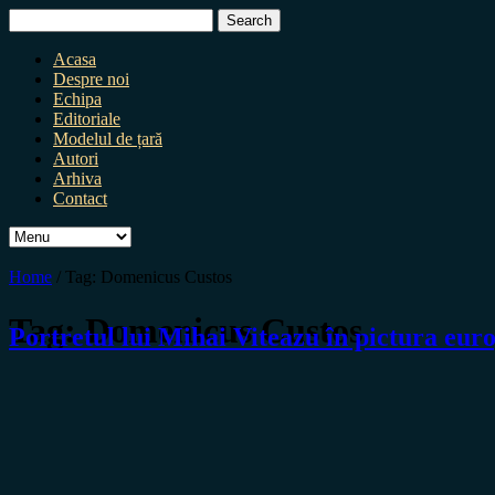
Search
for:
Acasa
Despre noi
Echipa
Editoriale
Modelul de țară
Autori
Arhiva
Contact
Home
/
Tag:
Domenicus Custos
Tag:
Domenicus Custos
Portretul lui Mihai Viteazu în pictura eur