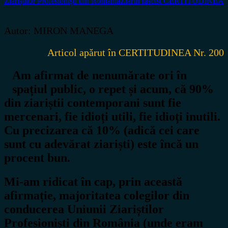
Ziariștilor Profesioniști din România
Ziarul fascist CERTITUDINEA
Autor: MIRON MANEGA
Articol apărut în CERTITUDINEA Nr. 200
Am afirmat de nenumărate ori în
spațiul public, o repet și acum, că 90%
din ziariștii contemporani sunt fie
mercenari, fie idioți utili, fie idioți inutili.
Cu precizarea că 10% (adică cei care
sunt cu adevărat ziariști) este încă un
procent bun.
Mi-am ridicat în cap, prin această
afirmație, majoritatea colegilor din
conducerea Uniunii Ziariștilor
Profesioniști din România (unde eram