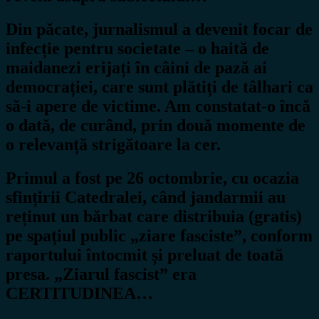
Din păcate, jurnalismul a devenit focar de
infecție pentru societate – o haită de
maidanezi erijați în câini de pază ai
democrației, care sunt plătiți de tâlhari ca
să-i apere de victime. Am constatat-o încă
o dată, de curând, prin două momente de
o relevanță strigătoare la cer.
Primul a fost pe 26 octombrie, cu ocazia
sfințirii Catedralei, când jandarmii au
reținut un bărbat care distribuia (gratis)
pe spațiul public „ziare fasciste”, conform
raportului întocmit și preluat de toată
presa. „Ziarul fascist” era
CERTITUDINEA…