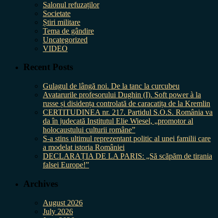
Salonul refuzaților
Societate
Știri militare
Tema de gândire
Uncategorized
VIDEO
Recent Posts
Gulagul de lângă noi. De la tanc la curcubeu
Avatarurile profesorului Dughin (I). Soft power à la
russe și disidența controlată de caracatița de la Kremlin
CERTITUDINEA nr. 217. Partidul S.O.S. România va
da în judecată Institutul Elie Wiesel, „promotor al
holocaustului culturii române”
S-a stins ultimul reprezentant politic al unei familii care
a modelat istoria României
DECLARAȚIA DE LA PARIS: „Să scăpăm de tirania
falsei Europe!”
Archives
August 2026
July 2026