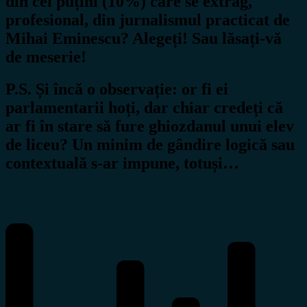
din cei puțini (10%) care se extrag,
profesional, din jurnalismul practicat de
Mihai Eminescu? Alegeți! Sau lăsați-vă
de meserie!
P.S.
Și încă o observație: or fi ei
parlamentarii hoți, dar chiar credeți că
ar fi în stare să fure ghiozdanul unui elev
de liceu? Un minim de gândire logică sau
contextuală s-ar impune, totuși…