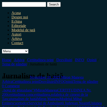
Search
for:
Acasa
Despre noi
Echipa
Editoriale
Modelul de țară
Autori
Arhiva
Contact
Home
/
Arhiva
/
Certitudinea print
/
Dezvăluiri
/
INFO
/
Opinii
/
Tema de gândire
/
Jurnalism de haită
Jurnalism de haită
Jurnalism de haită
November 18, 2025
Miron Manega
Arhiva
Certitudinea print
Dezvăluiri
INFO
Opinii
Tema de gândire
0 Comment
„hoțul de ghiozdane”
#MironManega
CERTITUDINEA Nr.
200
certitudinea.com
certitudinea.ro
fabrica de ciment de la
Tașca
jurnalism de haită
Miron Manega
Modelul Mihai
Eminescu
ortodox
Serviciul de Ambulanță Județean Neamț
Uniunea