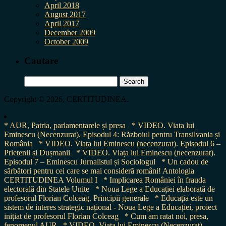
April 2018
August 2017
April 2017
December 2009
October 2009
Cautare
Search
for:
Copyright © 2026, CERTITUDINEA.
* AUR, Patria, parlamentarele și presa
* VIDEO. Viata lui
Eminescu (Necenzurat). Episodul 4: Războiul pentru Transilvania și
România
* VIDEO. Viața lui Eminescu (necenzurat). Episodul 6 –
Prietenii și Dușmanii
* VIDEO. Viața lui Eminescu (necenzurat).
Episodul 7 – Eminescu Jurnalistul și Sociologul
* Un cadou de
sărbători pentru cei care se mai consideră români! Antologia
CERTITUDINEA Volumul I
* Implicarea României în frauda
electorală din Statele Unite
* Noua Lege a Educației elaborată de
profesorul Florian Colceag. Principii generale
* Educația este un
sistem de interes strategic național - Noua Lege a Educației, proiect
inițiat de profesorul Florian Colceag
* Cum am ratat noi, presa,
fenomenul AUR
* VIDEO. Viața lui Eminescu (Necenzurat).