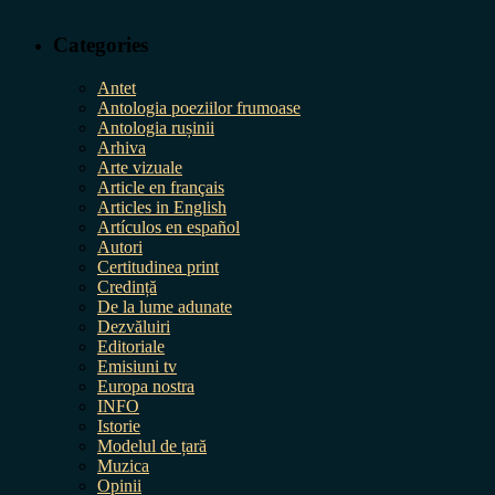
Categories
Antet
Antologia poeziilor frumoase
Antologia rușinii
Arhiva
Arte vizuale
Article en français
Articles in English
Artículos en español
Autori
Certitudinea print
Credință
De la lume adunate
Dezvăluiri
Editoriale
Emisiuni tv
Europa nostra
INFO
Istorie
Modelul de țară
Muzica
Opinii