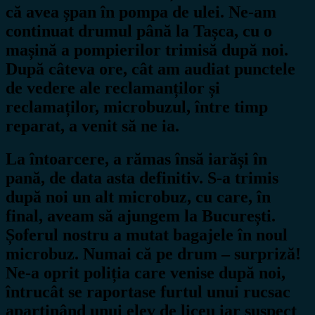
că avea șpan în pompa de ulei. Ne-am
continuat drumul până la Tașca, cu o
mașină a pompierilor trimisă după noi.
După câteva ore, cât am audiat punctele
de vedere ale reclamanților și
reclamaților, microbuzul, între timp
reparat, a venit să ne ia.
La întoarcere, a rămas însă iarăși în
pană, de data asta definitiv. S-a trimis
după noi un alt microbuz, cu care, în
final, aveam să ajungem la București.
Șoferul nostru a mutat bagajele în noul
microbuz. Numai că pe drum – surpriză!
Ne-a oprit poliția care venise după noi,
întrucât se raportase furtul unui rucsac
aparținând unui elev de liceu iar suspect