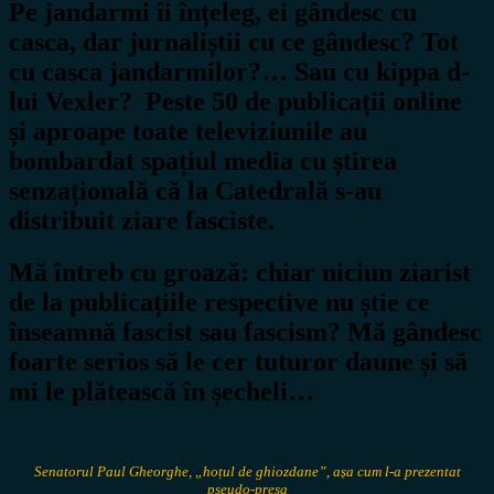
Pe jandarmi îi înțeleg, ei gândesc cu
casca, dar jurnaliștii cu ce gândesc? Tot
cu casca jandarmilor?… Sau cu kippa d-
lui Vexler? Peste 50 de publicații online
și aproape toate televiziunile au
bombardat spațiul media cu știrea
senzațională că la Catedrală s-au
distribuit ziare fasciste.
Mă întreb cu groază: chiar niciun ziarist
de la publicațiile respective nu știe ce
înseamnă fascist sau fascism? Mă gândesc
foarte serios să le cer tuturor daune și să
mi le plătească în șecheli…
Senatorul Paul Gheorghe, „hoțul de ghiozdane”, așa cum l-a prezentat
pseudo-presa