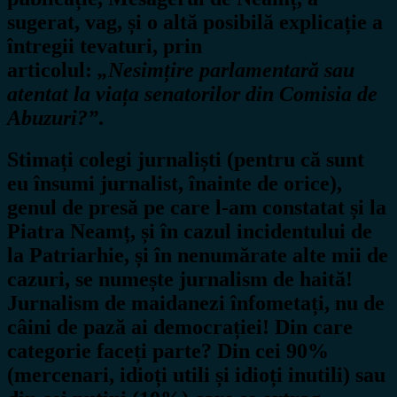
sugerat, vag, și o altă posibilă explicație a
întregii tevaturi, prin
articolul:
„Nesimțire parlamentară sau
atentat la viața senatorilor din Comisia de
Abuzuri?”
.
Stimați colegi jurnaliști (pentru că sunt
eu însumi jurnalist, înainte de orice),
genul de presă pe care l-am constatat și la
Piatra Neamț, și în cazul incidentului de
la Patriarhie, și în nenumărate alte mii de
cazuri, se numește
jurnalism de haită
!
Jurnalism de maidanezi înfometați, nu de
câini de pază ai democrației! Din care
categorie faceți parte? Din cei 90%
(mercenari, idioți utili și idioți inutili) sau