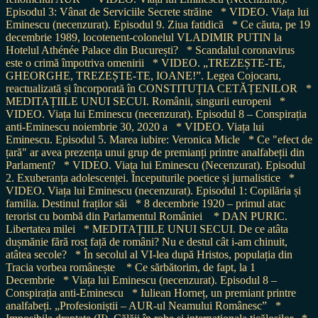
Episodul 3: Vânat de Serviciile Secrete străine
* VIDEO. Viața lui
Eminescu (necenzurat). Episodul 9. Ziua fatidică
* Ce căuta, pe 19
decembrie 1989, locotenent-colonelul VLADIMIR PUTIN la
Hotelul Athénée Palace din București?
* Scandalul coronavirus
este o crimă împotriva omenirii
* VIDEO. „TREZEȘTE-TE,
GHEORGHE, TREZEȘTE-TE, IOANE!”. Legea Cojocaru,
reactualizată și încorporată în CONSTITUȚIA CETĂȚENILOR
*
MEDITAȚIILE UNUI SECUI. Românii, singurii europeni
*
VIDEO. Viața lui Eminescu (necenzurat). Episodul 8 – Conspirația
anti-Eminescu noiembrie 30, 2020 a
* VIDEO. Viața lui
Eminescu. Episodul 5. Marea iubire: Veronica Micle
* Ce "efect de
țară" ar avea prezența unui grup de premianți printre analfabeții din
Parlament?
* VIDEO. Viața lui Eminescu (Necenzurat). Episodul
2. Exuberanța adolescenței. Începuturile poetice și jurnalistice
*
VIDEO. Viața lui Eminescu (necenzurat). Episodul 1: Copilăria și
familia. Destinul fraților săi
* 8 decembrie 1920 – primul atac
terorist cu bombă din Parlamentul României
* DAN PURIC.
Libertatea milei
* MEDITAȚIILE UNUI SECUI. De ce atâta
dușmănie fără rost față de români? Nu e destul cât i-am chinuit,
atâtea secole?
* În secolul al VI-lea după Hristos, populația din
Tracia vorbea românește
* Ce sărbătorim, de fapt, la 1
Decembrie
* Viața lui Eminescu (necenzurat). Episodul 8 –
Conspirația anti-Eminescu
* Iuliean Horneț, un premiant printre
analfabeți. „Profesioniștii – AUR-ul Neamului Românesc”
*