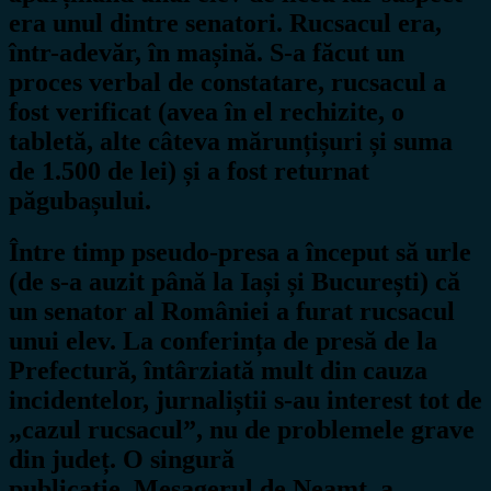
era unul dintre senatori. Rucsacul era,
într-adevăr, în mașină. S-a făcut un
proces verbal de constatare, rucsacul a
fost verificat (avea în el rechizite, o
tabletă, alte câteva mărunțișuri și suma
de 1.500 de lei) și a fost returnat
păgubașului.
Între timp pseudo-presa a început să urle
(de s-a auzit până la Iași și București) că
un senator al României a furat rucsacul
unui elev. La conferința de presă de la
Prefectură, întârziată mult din cauza
incidentelor, jurnaliștii s-au interest tot de
„cazul rucsacul”, nu de problemele grave
din județ. O singură
publicație,
Mesagerul de Neamț
, a