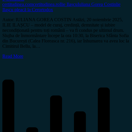
certitudinea.com
certitudinea.ro
Ilie Ilașcu
Iuliana Gorea Costin
lie
Ilașcu pleacă la Cer
ortodox
Autor: IULIANA GOREA COSTIN Astăzi, 20 noiembrie 2025,
ILIE ILAȘCU – model de curaj, credință, demnitate și iubire
necondiționată pentru toți românii – va fi condus pe ultimul drum.
Slujba de înmormântare începe la ora 10:30, la Biserica Sfânta Sofia
din București (Calea Floreasca nr. 216), iar înhumarea va avea loc la
Cimitirul Bellu, la…
Read More