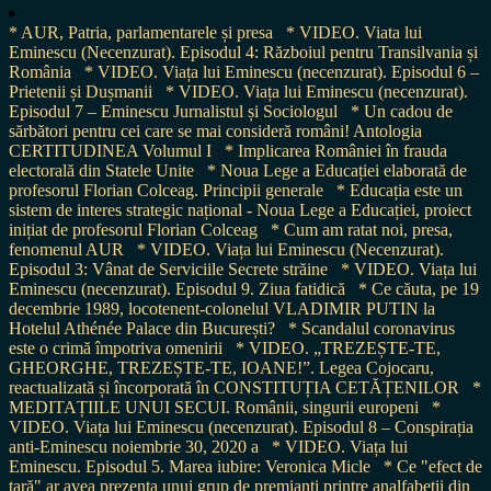
* AUR, Patria, parlamentarele și presa
* VIDEO. Viata lui
Eminescu (Necenzurat). Episodul 4: Războiul pentru Transilvania și
România
* VIDEO. Viața lui Eminescu (necenzurat). Episodul 6 –
Prietenii și Dușmanii
* VIDEO. Viața lui Eminescu (necenzurat).
Episodul 7 – Eminescu Jurnalistul și Sociologul
* Un cadou de
sărbători pentru cei care se mai consideră români! Antologia
CERTITUDINEA Volumul I
* Implicarea României în frauda
electorală din Statele Unite
* Noua Lege a Educației elaborată de
profesorul Florian Colceag. Principii generale
* Educația este un
sistem de interes strategic național - Noua Lege a Educației, proiect
inițiat de profesorul Florian Colceag
* Cum am ratat noi, presa,
fenomenul AUR
* VIDEO. Viața lui Eminescu (Necenzurat).
Episodul 3: Vânat de Serviciile Secrete străine
* VIDEO. Viața lui
Eminescu (necenzurat). Episodul 9. Ziua fatidică
* Ce căuta, pe 19
decembrie 1989, locotenent-colonelul VLADIMIR PUTIN la
Hotelul Athénée Palace din București?
* Scandalul coronavirus
este o crimă împotriva omenirii
* VIDEO. „TREZEȘTE-TE,
GHEORGHE, TREZEȘTE-TE, IOANE!”. Legea Cojocaru,
reactualizată și încorporată în CONSTITUȚIA CETĂȚENILOR
*
MEDITAȚIILE UNUI SECUI. Românii, singurii europeni
*
VIDEO. Viața lui Eminescu (necenzurat). Episodul 8 – Conspirația
anti-Eminescu noiembrie 30, 2020 a
* VIDEO. Viața lui
Eminescu. Episodul 5. Marea iubire: Veronica Micle
* Ce "efect de
țară" ar avea prezența unui grup de premianți printre analfabeții din