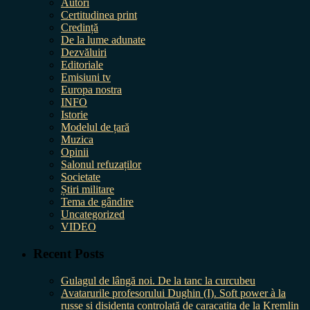
Autori
Certitudinea print
Credință
De la lume adunate
Dezvăluiri
Editoriale
Emisiuni tv
Europa nostra
INFO
Istorie
Modelul de țară
Muzica
Opinii
Salonul refuzaților
Societate
Știri militare
Tema de gândire
Uncategorized
VIDEO
Recent Posts
Gulagul de lângă noi. De la tanc la curcubeu
Avatarurile profesorului Dughin (I). Soft power à la
russe și disidența controlată de caracatița de la Kremlin