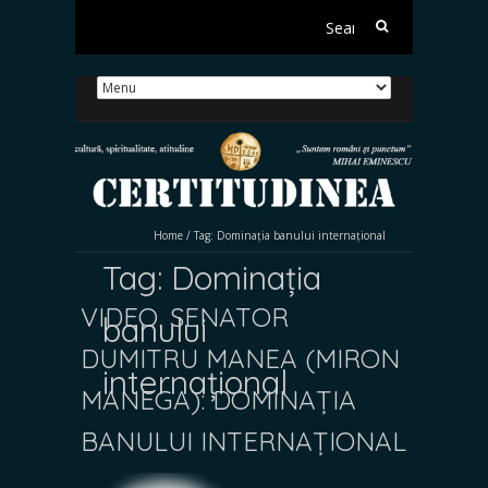
Search
for:
Home
/
Tag:
Dominația banului internațional
Tag:
Dominația
VIDEO. SENATOR
banului
DUMITRU MANEA (MIRON
internațional
MANEGA): DOMINAȚIA
BANULUI INTERNAȚIONAL