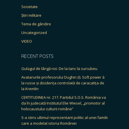
Societate
Știri militare
Tema de gândire
Uncategorized
VIDEO
RECENT POSTS
Gulagul de lângă noi. De la tanc la curcubeu
Avatarurile profesorului Dughin (I). Soft power à
la russe și disidența controlată de caracatița de
la Kremlin
CERTITUDINEA nr. 217. Partidul S.O.S. România va
da în judecată Institutul Elie Wiesel, „promotor al
holocaustului culturii române”
S-a stins ultimul reprezentant politic al unei familii
care a modelat istoria României