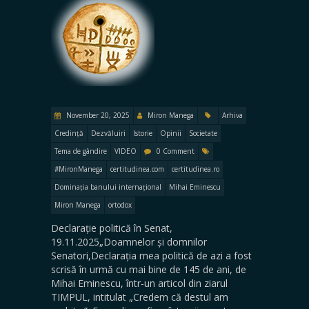
November 20, 2025
Miron Manega
Arhiva
Credință
Dezvăluiri
Istorie
Opinii
Societate
Tema de gândire
VIDEO
0 Comment
#MironManega
certitudinea.com
certitudinea.ro
Dominația banului internațional
Mihai Eminescu
Miron Manega
ortodox
Declarație politică în Senat,
19.11.2025„Doamnelor și domnilor
Senatori,Declarația mea politică de azi a fost
scrisă în urmă cu mai bine de 145 de ani, de
Mihai Eminescu, într-un articol din ziarul
TIMPUL, intitulat „Credem că destul am