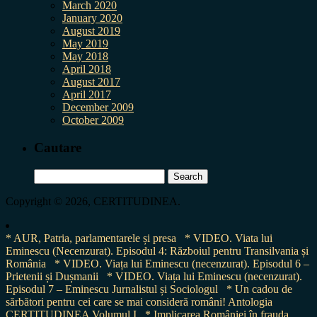
March 2020
January 2020
August 2019
May 2019
May 2018
April 2018
August 2017
April 2017
December 2009
October 2009
Cautare
Search
for:
Copyright © 2026, CERTITUDINEA.
* AUR, Patria, parlamentarele și presa
* VIDEO. Viata lui
Eminescu (Necenzurat). Episodul 4: Războiul pentru Transilvania și
România
* VIDEO. Viața lui Eminescu (necenzurat). Episodul 6 –
Prietenii și Dușmanii
* VIDEO. Viața lui Eminescu (necenzurat).
Episodul 7 – Eminescu Jurnalistul și Sociologul
* Un cadou de
sărbători pentru cei care se mai consideră români! Antologia
CERTITUDINEA Volumul I
* Implicarea României în frauda