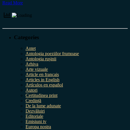
Read More
Categories
Antet
Antologia poeziilor frumoase
Antologia rușinii
Arhiva
Arte vizuale
Article en français
Articles in English
Artículos en español
Autori
Certitudinea print
Credință
De la lume adunate
Dezvăluiri
Editoriale
Emisiuni tv
Europa nostra