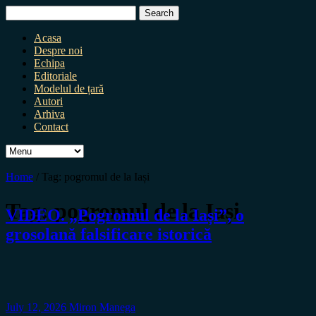
Search
for:
Acasa
Despre noi
Echipa
Editoriale
Modelul de țară
Autori
Arhiva
Contact
Home
/
Tag:
pogromul de la Iași
Tag:
pogromul de la Iași
VIDEO. „Pogromul de la Iași”, o
grosolană falsificare istorică
July 12, 2026
Miron Manega