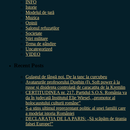
INFO
Istorie
Modelul de țară
Muzica
Opinii
Salonul refuzaților
Societate
Știri militare
Tema de gândire
Uncategorized
VIDEO
Recent Posts
Gulagul de lângă noi. De la tanc la curcubeu
Avatarurile profesorului Dughin (I). Soft power à la
russe și disidența controlată de caracatița de la Kremlin
CERTITUDINEA nr. 217. Partidul S.O.S. România va
da în judecată Institutul Elie Wiesel, „promotor al
holocaustului culturii române”
S-a stins ultimul reprezentant politic al unei familii care
a modelat istoria României
DECLARAȚIA DE LA PARIS: „Să scăpăm de tirania
falsei Europe!”