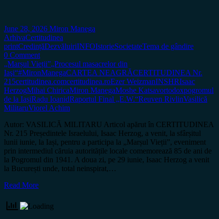
June 28, 2026
Miron Manega
Arhiva
Certitudinea
print
Credință
Dezvăluiri
INFO
Istorie
Societate
Tema de gândire
0 Comment
„Marșul Vieții”
„Procesul masacrelor din
Iaşi“
#MironManega
CARTEA NEAGRĂ
CERTITUDINEA Nr.
215
certitudinea.com
certitudinea.ro
Ezer Weizman
INSHR
Isaac
Herzog
Mihai Chirica
Miron Manega
Moshe Katsav
ortodox
pogromul
de la Iași
Radu Ioanid
Raportul Final „E.W.“
Reuven Rivlin
Vasilică
Militaru
Viorel Achim
Autor: VASILICĂ MILITARU Articol apărut în CERTITUDINEA
Nr. 215 Președintele Israelului, Isaac Herzog, a venit, la sfârșitul
lunii iunie, la Iași, pentru a participa la „Marșul Vieții”, eveniment
prin intermediul căruia autoritățile locale comemorează 85 de ani de
la Pogromul din 1941. A doua zi, pe 29 iunie, Isaac Herzog a venit
la București unde, total neinspirat,…
Read More