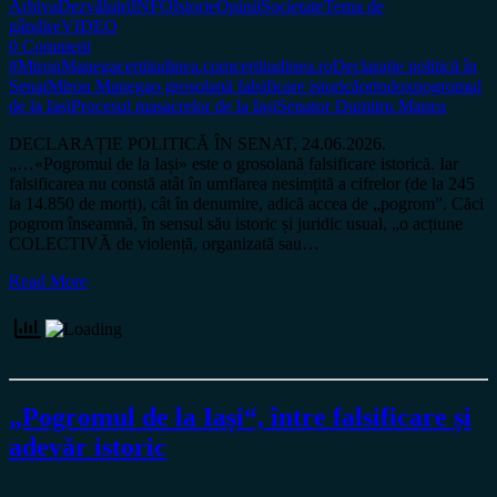
Arhiva
Dezvăluiri
INFO
Istorie
Opinii
Societate
Tema de
gândire
VIDEO
0 Comment
#MironManega
certitudinea.com
certitudinea.ro
Declarație politică în
Senat
Miron Manega
o grosolană falsificare istorică
ortodox
pogromul
de la Iași
Procesul masacrelor de la Iași
Senator Dumitru Manea
DECLARAȚIE POLITICĂ ÎN SENAT, 24.06.2026.
„…«Pogromul de la Iași» este o grosolană falsificare istorică. Iar
falsificarea nu constă atât în umflarea nesimțită a cifrelor (de la 245
la 14.850 de morți), cât în denumire, adică accea de „pogrom”. Căci
pogrom înseamnă, în sensul său istoric și juridic usual, „o acțiune
COLECTIVĂ de violență, organizată sau…
Read More
„Pogromul de la Iași“, între falsificare și
adevăr istoric