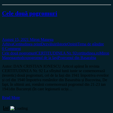
Cele două pogromuri
August 15, 2021
Miron Manega
Arhiva
Certitudinea print
Dezvăluiri
Istorie
Opinii
Tema de gândire
0 Comment
Cele două pogromuri
CERTITUDINEA Nr. 92
certitudinea.ro
Miron
Manega
ortodox
pogromul de la Iași
Pogromul din Basarabia
Autor: DAN CRISTIAN IONESCU Articol apărut în revista
CERTITUDINEA Nr. 92 La sfîrșitul lunii iunie se comemorează
(teoretic) două pogromuri, cel de la Iași din 1941 împotriva evreilor
și cel din 1940 împotriva românilor din Basarabia și Bucovina, De
fapt, în ultimii ani, românii comemorează pogromul din 21-23 ian
1941din București (în care legionarii uciși…
Read More