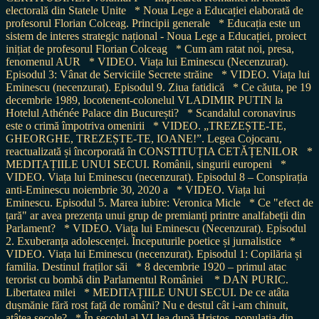
electorală din Statele Unite
* Noua Lege a Educației elaborată de
profesorul Florian Colceag. Principii generale
* Educația este un
sistem de interes strategic național - Noua Lege a Educației, proiect
inițiat de profesorul Florian Colceag
* Cum am ratat noi, presa,
fenomenul AUR
* VIDEO. Viața lui Eminescu (Necenzurat).
Episodul 3: Vânat de Serviciile Secrete străine
* VIDEO. Viața lui
Eminescu (necenzurat). Episodul 9. Ziua fatidică
* Ce căuta, pe 19
decembrie 1989, locotenent-colonelul VLADIMIR PUTIN la
Hotelul Athénée Palace din București?
* Scandalul coronavirus
este o crimă împotriva omenirii
* VIDEO. „TREZEȘTE-TE,
GHEORGHE, TREZEȘTE-TE, IOANE!”. Legea Cojocaru,
reactualizată și încorporată în CONSTITUȚIA CETĂȚENILOR
*
MEDITAȚIILE UNUI SECUI. Românii, singurii europeni
*
VIDEO. Viața lui Eminescu (necenzurat). Episodul 8 – Conspirația
anti-Eminescu noiembrie 30, 2020 a
* VIDEO. Viața lui
Eminescu. Episodul 5. Marea iubire: Veronica Micle
* Ce "efect de
țară" ar avea prezența unui grup de premianți printre analfabeții din
Parlament?
* VIDEO. Viața lui Eminescu (Necenzurat). Episodul
2. Exuberanța adolescenței. Începuturile poetice și jurnalistice
*
VIDEO. Viața lui Eminescu (necenzurat). Episodul 1: Copilăria și
familia. Destinul fraților săi
* 8 decembrie 1920 – primul atac
terorist cu bombă din Parlamentul României
* DAN PURIC.
Libertatea milei
* MEDITAȚIILE UNUI SECUI. De ce atâta
dușmănie fără rost față de români? Nu e destul cât i-am chinuit,
atâtea secole?
* În secolul al VI-lea după Hristos, populația din