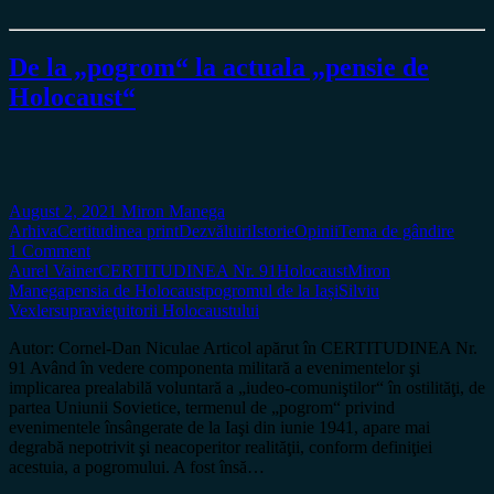
De la „pogrom“ la actuala „pensie de
Holocaust“
August 2, 2021
Miron Manega
Arhiva
Certitudinea print
Dezvăluiri
Istorie
Opinii
Tema de gândire
1 Comment
Aurel Vainer
CERTITUDINEA Nr. 91
Holocaust
Miron
Manega
pensia de Holocaust
pogromul de la Iași
Silviu
Vexler
supravieţuitorii Holocaustului
Autor: Cornel-Dan Niculae Articol apărut în CERTITUDINEA Nr.
91 Având în vedere componenta militară a evenimentelor şi
implicarea prealabilă voluntară a „iudeo-comuniştilor“ în ostilităţi, de
partea Uniunii Sovietice, termenul de „pogrom“ privind
evenimentele însângerate de la Iaşi din iunie 1941, apare mai
degrabă nepotrivit şi neacoperitor realităţii, conform definiţiei
acestuia, a pogromului. A fost însă…