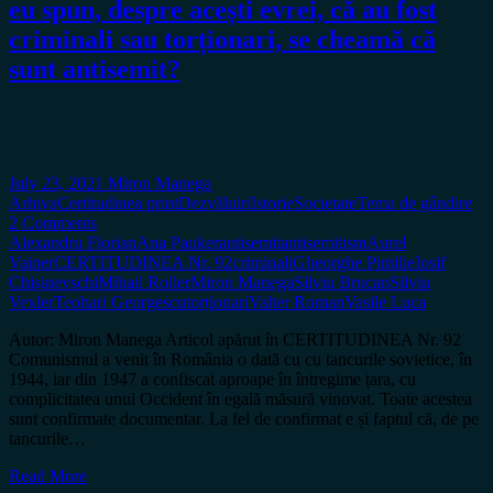
eu spun, despre acești evrei, că au fost
criminali sau torționari, se cheamă că
sunt antisemit?
July 23, 2021
Miron Manega
Arhiva
Certitudinea print
Dezvăluiri
Istorie
Societate
Tema de gândire
2 Comments
Alexandru Florian
Ana Pauker
antisemit
antisemitism
Aurel
Vainer
CERTITUDINEA Nr. 92
criminali
Gheorghe Pintilie
Iosif
Chișinevschi
Mihail Roller
Miron Manega
Silviu Brucan
Silviu
Vexler
Teohari Georgescu
torționari
Valter Roman
Vasile Luca
Autor: Miron Manega Articol apărut în CERTITUDINEA Nr. 92
Comunismul a venit în România o dată cu cu tancurile sovietice, în
1944, iar din 1947 a confiscat aproape în întregime țara, cu
complicitatea unui Occident în egală măsură vinovat. Toate acestea
sunt confirmate documentar. La fel de confirmat e și faptul că, de pe
tancurile…
Read More