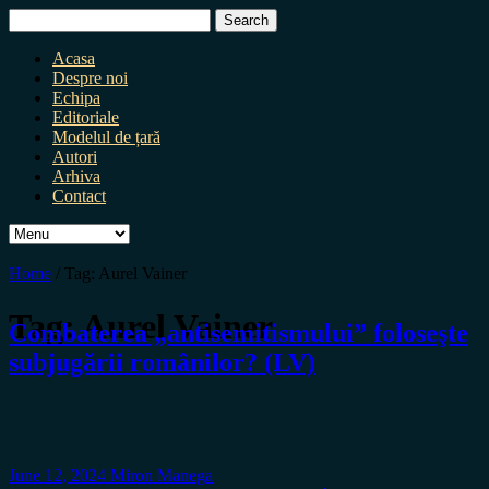
Search
for:
Acasa
Despre noi
Echipa
Editoriale
Modelul de țară
Autori
Arhiva
Contact
Home
/
Tag:
Aurel Vainer
Tag:
Aurel Vainer
Combaterea „antisemitismului” foloseşte
subjugării românilor? (LV)
June 12, 2024
Miron Manega