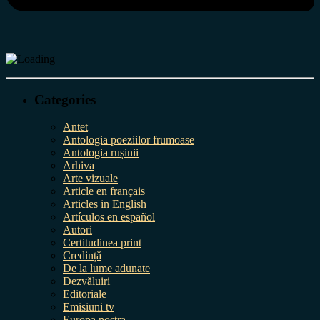
Categories
Antet
Antologia poeziilor frumoase
Antologia rușinii
Arhiva
Arte vizuale
Article en français
Articles in English
Artículos en español
Autori
Certitudinea print
Credință
De la lume adunate
Dezvăluiri
Editoriale
Emisiuni tv
Europa nostra