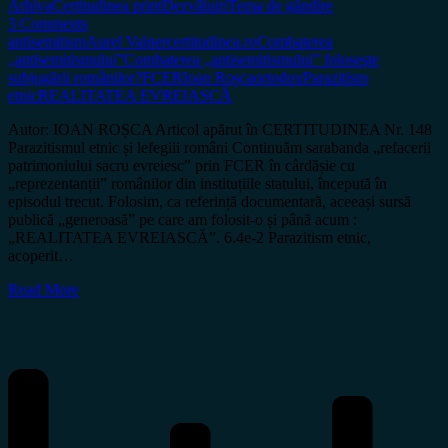
Arhiva
Certitudinea print
Dezvăluiri
Tema de gândire
3 Comments
antisemitism
Aurel Vainer
certitudinea.ro
Combaterea
„antisemitismului”
Combaterea „antisemitismului” foloseşte
subjugării românilor?
FCER
Ioan Roșca
ortodox
Parazitism
etnic
REALITATEA EVREIASCĂ
Autor: IOAN ROȘCA Articol apărut în CERTITUDINEA Nr. 148
Parazitismul etnic și lefegiii români Continuăm sarabanda „refacerii
patrimoniului sacru evreiesc” prin FCER în cârdășie cu
„reprezentanții” românilor din instituțiile statului, începută în
episodul trecut. Folosim, ca referință documentară, aceeași sursă
publică „generoasă” pe care am folosit-o și până acum :
„REALITATEA EVREIASCĂ”. 6.4e-2 Parazitism etnic,
acoperit…
Read More