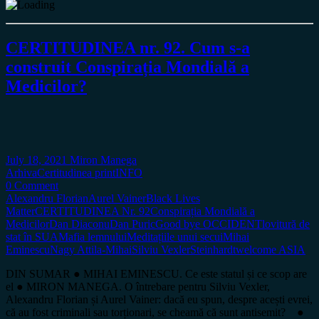
CERTITUDINEA nr. 92. Cum s-a
construit Conspirația Mondială a
Medicilor?
July 18, 2021
Miron Manega
Arhiva
Certitudinea print
INFO
0 Comment
Alexandru Florian
Aurel Vainer
Black Lives
Matter
CERTITUDINEA Nr. 92
Conspirația Mondială a
Medicilor
Dan Diaconu
Dan Puric
Good bye OCCIDENT
lovitură de
stat în SUA
Mafia lemnului
Meditațiile unui secui
Mihai
Eminescu
Nagy Attila-Mihai
Silviu Vexler
Steinhardt
welcome ASIA
DIN SUMAR ● MIHAI EMINESCU. Ce este statul și ce scop are
el ● MIRON MANEGA. O întrebare pentru Silviu Vexler,
Alexandru Florian și Aurel Vainer: dacă eu spun, despre acești evrei,
că au fost criminali sau torționari, se cheamă că sunt antisemit? ●