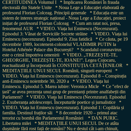
CERTITUDINEA Volumul I
* Implicarea României în frauda
electorală din Statele Unite
* Noua Lege a Educației elaborată de
profesorul Florian Colceag. Principii generale
* Educația este un
sistem de interes strategic național - Noua Lege a Educației, proiect
inițiat de profesorul Florian Colceag
* Cum am ratat noi, presa,
fenomenul AUR
* VIDEO. Viața lui Eminescu (Necenzurat).
Episodul 3: Vânat de Serviciile Secrete străine
* VIDEO. Viața lui
Eminescu (necenzurat). Episodul 9. Ziua fatidică
* Ce căuta, pe 19
decembrie 1989, locotenent-colonelul VLADIMIR PUTIN la
Hotelul Athénée Palace din București?
* Scandalul coronavirus
este o crimă împotriva omenirii
* VIDEO. „TREZEȘTE-TE,
GHEORGHE, TREZEȘTE-TE, IOANE!”. Legea Cojocaru,
reactualizată și încorporată în CONSTITUȚIA CETĂȚENILOR
*
MEDITAȚIILE UNUI SECUI. Românii, singurii europeni
*
VIDEO. Viața lui Eminescu (necenzurat). Episodul 8 – Conspirația
anti-Eminescu noiembrie 30, 2020 a
* VIDEO. Viața lui
Eminescu. Episodul 5. Marea iubire: Veronica Micle
* Ce "efect de
țară" ar avea prezența unui grup de premianți printre analfabeții din
Parlament?
* VIDEO. Viața lui Eminescu (Necenzurat). Episodul
2. Exuberanța adolescenței. Începuturile poetice și jurnalistice
*
VIDEO. Viața lui Eminescu (necenzurat). Episodul 1: Copilăria și
familia. Destinul fraților săi
* 8 decembrie 1920 – primul atac
terorist cu bombă din Parlamentul României
* DAN PURIC.
Libertatea milei
* MEDITAȚIILE UNUI SECUI. De ce atâta
dușmănie fără rost față de români? Nu e destul cât i-am chinuit,