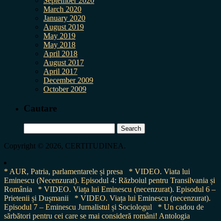
September 2020
March 2020
January 2020
August 2019
May 2019
May 2018
April 2018
August 2017
April 2017
December 2009
October 2009
Cautare
Search
for:
Copyright © 2026, CERTITUDINEA.
* AUR, Patria, parlamentarele și presa
* VIDEO. Viata lui
Eminescu (Necenzurat). Episodul 4: Războiul pentru Transilvania și
România
* VIDEO. Viața lui Eminescu (necenzurat). Episodul 6 –
Prietenii și Dușmanii
* VIDEO. Viața lui Eminescu (necenzurat).
Episodul 7 – Eminescu Jurnalistul și Sociologul
* Un cadou de
sărbători pentru cei care se mai consideră români! Antologia