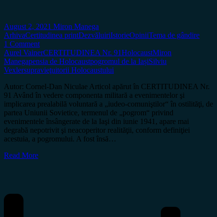
August 2, 2021
Miron Manega
Arhiva
Certitudinea print
Dezvăluiri
Istorie
Opinii
Tema de gândire
1 Comment
Aurel Vainer
CERTITUDINEA Nr. 91
Holocaust
Miron
Manega
pensia de Holocaust
pogromul de la Iași
Silviu
Vexler
supravieţuitorii Holocaustului
Autor: Cornel-Dan Niculae Articol apărut în CERTITUDINEA Nr.
91 Având în vedere componenta militară a evenimentelor şi
implicarea prealabilă voluntară a „iudeo-comuniştilor“ în ostilităţi, de
partea Uniunii Sovietice, termenul de „pogrom“ privind
evenimentele însângerate de la Iaşi din iunie 1941, apare mai
degrabă nepotrivit şi neacoperitor realităţii, conform definiţiei
acestuia, a pogromului. A fost însă…
Read More