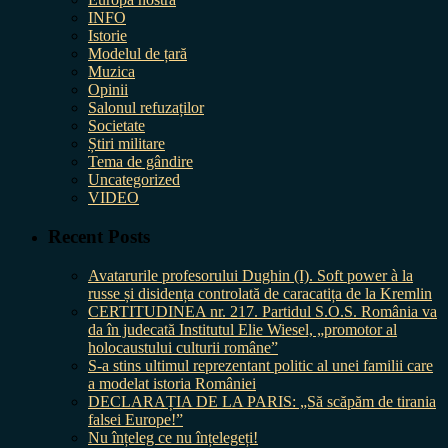
INFO
Istorie
Modelul de țară
Muzica
Opinii
Salonul refuzaților
Societate
Știri militare
Tema de gândire
Uncategorized
VIDEO
Recent Posts
Avatarurile profesorului Dughin (I). Soft power à la
russe și disidența controlată de caracatița de la Kremlin
CERTITUDINEA nr. 217. Partidul S.O.S. România va
da în judecată Institutul Elie Wiesel, „promotor al
holocaustului culturii române”
S-a stins ultimul reprezentant politic al unei familii care
a modelat istoria României
DECLARAȚIA DE LA PARIS: „Să scăpăm de tirania
falsei Europe!”
Nu înțeleg ce nu înțelegeți!