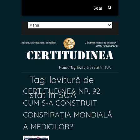
Search
for:
Home
/
Tag:
lovitură de stat în SUA
Tag:
lovitură de
CERTITUDINEA NR. 92.
stat în SUA
CUM S-A CONSTRUIT
CONSPIRAȚIA MONDIALĂ
A MEDICILOR?