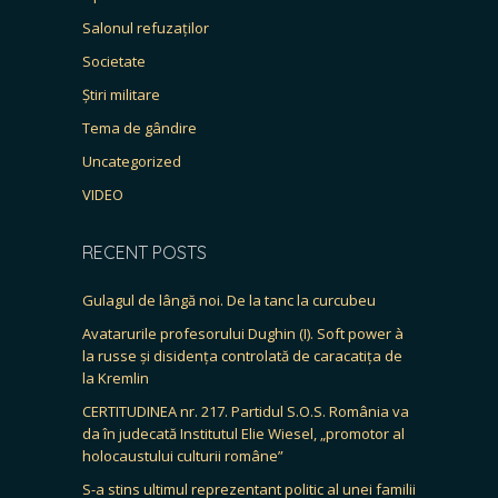
Salonul refuzaților
Societate
Știri militare
Tema de gândire
Uncategorized
VIDEO
RECENT POSTS
Gulagul de lângă noi. De la tanc la curcubeu
Avatarurile profesorului Dughin (I). Soft power à
la russe și disidența controlată de caracatița de
la Kremlin
CERTITUDINEA nr. 217. Partidul S.O.S. România va
da în judecată Institutul Elie Wiesel, „promotor al
holocaustului culturii române”
S-a stins ultimul reprezentant politic al unei familii