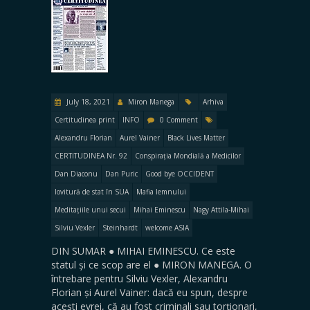
July 18, 2021
Miron Manega
Arhiva
Certitudinea print
INFO
0 Comment
Alexandru Florian
Aurel Vainer
Black Lives Matter
CERTITUDINEA Nr. 92
Conspirația Mondială a Medicilor
Dan Diaconu
Dan Puric
Good bye OCCIDENT
lovitură de stat în SUA
Mafia lemnului
Meditațiile unui secui
Mihai Eminescu
Nagy Attila-Mihai
Silviu Vexler
Steinhardt
welcome ASIA
DIN SUMAR ● MIHAI EMINESCU. Ce este
statul și ce scop are el ● MIRON MANEGA. O
întrebare pentru Silviu Vexler, Alexandru
Florian și Aurel Vainer: dacă eu spun, despre
acești evrei, că au fost criminali sau torționari,