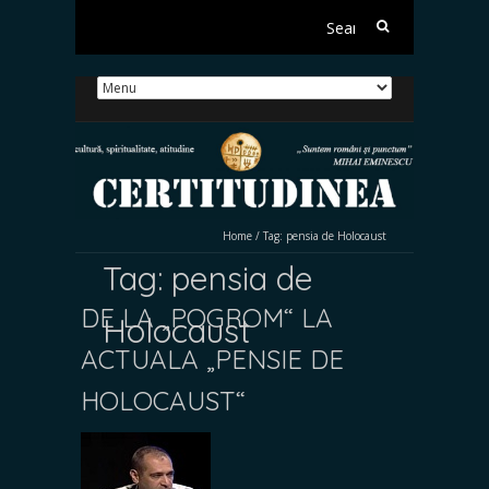
Search
for:
Home
/
Tag:
pensia de Holocaust
Tag:
pensia de
DE LA „POGROM“ LA
Holocaust
ACTUALA „PENSIE DE
HOLOCAUST“