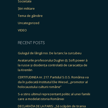
Societate
Știri militare
Tema de gândire
Uncategorized
VIDEO
RECENT POSTS
Gulagul de lângă noi. De la tanc la curcubeu
Avatarurile profesorului Dughin (I). Soft power à
la russe și disidența controlată de caracatița de
la Kremlin
CERTITUDINEA nr. 217. Partidul S.O.S. România va
da în judecată Institutul Elie Wiesel, „promotor al
holocaustului culturii române”
S-a stins ultimul reprezentant politic al unei familii
care a modelat istoria României
DECLARAȚIA DE LA PARIS: „Să scăpăm de tirania