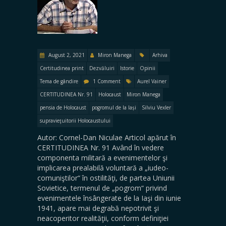
August 2, 2021
Miron Manega
Arhiva
Certitudinea print
Dezvăluiri
Istorie
Opinii
Tema de gândire
1 Comment
Aurel Vainer
CERTITUDINEA Nr. 91
Holocaust
Miron Manega
pensia de Holocaust
pogromul de la Iași
Silviu Vexler
supravieţuitorii Holocaustului
Autor: Cornel-Dan Niculae Articol apărut în
CERTITUDINEA Nr. 91 Având în vedere
componenta militară a evenimentelor şi
implicarea prealabilă voluntară a „iudeo-
comuniştilor“ în ostilităţi, de partea Uniunii
Sovietice, termenul de „pogrom“ privind
evenimentele însângerate de la Iaşi din iunie
1941, apare mai degrabă nepotrivit şi
neacoperitor realităţii, conform definiţiei