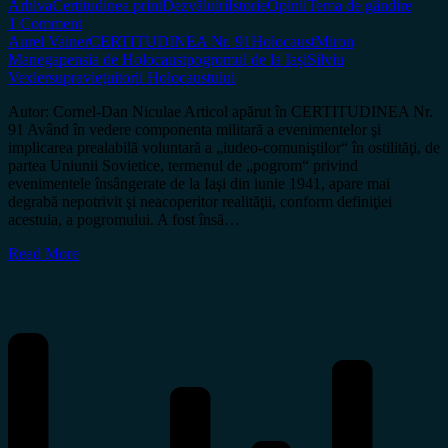
Arhiva
Certitudinea print
Dezvăluiri
Istorie
Opinii
Tema de gândire
1 Comment
Aurel Vainer
CERTITUDINEA Nr. 91
Holocaust
Miron
Manega
pensia de Holocaust
pogromul de la Iași
Silviu
Vexler
supravieţuitorii Holocaustului
Autor: Cornel-Dan Niculae Articol apărut în CERTITUDINEA Nr.
91 Având în vedere componenta militară a evenimentelor şi
implicarea prealabilă voluntară a „iudeo-comuniştilor“ în ostilităţi, de
partea Uniunii Sovietice, termenul de „pogrom“ privind
evenimentele însângerate de la Iaşi din iunie 1941, apare mai
degrabă nepotrivit şi neacoperitor realităţii, conform definiţiei
acestuia, a pogromului. A fost însă…
Read More