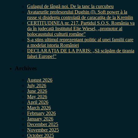
Gulagul de lângă noi. De la tanc la curcubeu
Avatarurile profesorului Dughin (I). Soft power à la
russe și disidența controlată de caracatița de la Kremlin
CERTITUDINEA nr. 217. Partidul S.O.S. România va
da în judecată Institutul Elie Wiesel, „promotor al
holocaustului culturii române”
S-a stins ultimul reprezentant politic al unei familii care
a modelat istoria României
DECLARAȚIA DE LA PARIS: „Să scăpăm de tirania
falsei Europe!”
Archives
August 2026
July 2026
June 2026
May 2026
April 2026
March 2026
February 2026
January 2026
December 2025
November 2025
October 2025