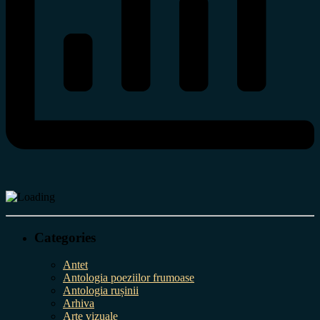
Categories
Antet
Antologia poeziilor frumoase
Antologia rușinii
Arhiva
Arte vizuale