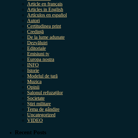
Article en français
Articles in English
Artículos en español
Autori
Certitudinea print
Credință
De la lume adunate
Dezvăluiri
Editoriale
Emisiuni tv
Europa nostra
INFO
Istorie
Modelul de țară
Muzica
Opinii
Salonul refuzaților
Societate
Știri militare
Tema de gândire
Uncategorized
VIDEO
Recent Posts