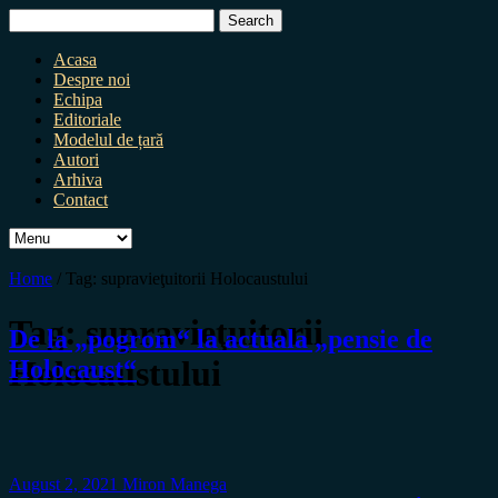
Search
for:
Acasa
Despre noi
Echipa
Editoriale
Modelul de țară
Autori
Arhiva
Contact
Home
/
Tag:
supravieţuitorii Holocaustului
Tag:
supravieţuitorii
De la „pogrom“ la actuala „pensie de
Holocaustului
Holocaust“
August 2, 2021
Miron Manega