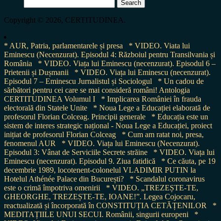
Search
for:
Copyright © 2026, CERTITUDINEA.
* AUR, Patria, parlamentarele și presa
* VIDEO. Viata lui
Eminescu (Necenzurat). Episodul 4: Războiul pentru Transilvania și
România
* VIDEO. Viața lui Eminescu (necenzurat). Episodul 6 –
Prietenii și Dușmanii
* VIDEO. Viața lui Eminescu (necenzurat).
Episodul 7 – Eminescu Jurnalistul și Sociologul
* Un cadou de
sărbători pentru cei care se mai consideră români! Antologia
CERTITUDINEA Volumul I
* Implicarea României în frauda
electorală din Statele Unite
* Noua Lege a Educației elaborată de
profesorul Florian Colceag. Principii generale
* Educația este un
sistem de interes strategic național - Noua Lege a Educației, proiect
inițiat de profesorul Florian Colceag
* Cum am ratat noi, presa,
fenomenul AUR
* VIDEO. Viața lui Eminescu (Necenzurat).
Episodul 3: Vânat de Serviciile Secrete străine
* VIDEO. Viața lui
Eminescu (necenzurat). Episodul 9. Ziua fatidică
* Ce căuta, pe 19
decembrie 1989, locotenent-colonelul VLADIMIR PUTIN la
Hotelul Athénée Palace din București?
* Scandalul coronavirus
este o crimă împotriva omenirii
* VIDEO. „TREZEȘTE-TE,
GHEORGHE, TREZEȘTE-TE, IOANE!”. Legea Cojocaru,
reactualizată și încorporată în CONSTITUȚIA CETĂȚENILOR
*
MEDITAȚIILE UNUI SECUI. Românii, singurii europeni
*